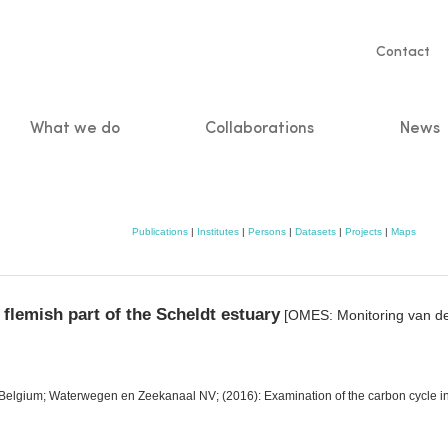
Servic
Contact
naviga
What we do
Collaborations
News
n
Publications
|
Institutes
|
Persons
|
Datasets
|
Projects
|
Maps
flemish part of the Scheldt estuary
[OMES: Monitoring van de 
Belgium; Waterwegen en Zeekanaal NV; (2016): Examination of the carbon cycle in t