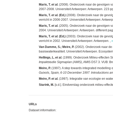
Maris, T.
et al.
(2008). Onderzoek naar de gevolgen van
2007-2008. Universiteit Antwerpen: Antwerpen. 223 pp
Maris, T.
et al.
(Ed.)
(2008). Onderzoek naar de gevolge
verricht in 2006-2007. Universiteit Antwerpen: Antwer
Maris, T.
et al.
(2005). Onderzoek naar de gevolgen van
2004. Universiteit Antwerpen: Antwerpen. different pag
Maris, T.
et al.
(Ed.)
(2003). Onderzoek naar de gevolge
verricht in 2002. Universiteit Antwerpen: Antwerpen.
,
Van Damme, S.; Meire, P.
(2002). Onderzoek naar de g
basiswaterkwaliteit. Universiteit Antwerpen. Ecosys
Hellings, L.
et al.
(1999). Onderzoek Milieu-effecten Si
Impaktstudie Sigmaplan (AMIS)
, AMIS DS7.3. VUB: Bru
Meire, P.
(1997). A step towards integrated modelling 
Guixols, Spain, 6-10 December 1997: Introductions an
Meire, P.
et al.
(1997). Integratie van ecologie en wat
Starink, M.
[s.d.]. Eindverslag onderzoek milieu-effec
URLs
Dataset information: