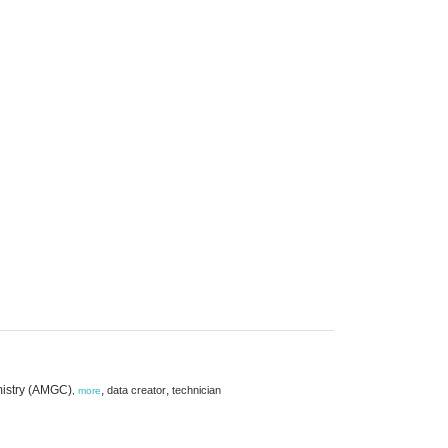
mistry (AMGC)
,
,
data creator
technician
,
more