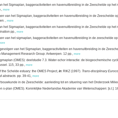
 het Sigmaplan, baggeractiviteiten en havenuitbreiding in de Zeeschelde op het mi
.
,
more
n van het Sigmaplan, baggeractiviteiten en havenuitbreiding in de Zeeschelde op
pen.
,
more
 het Sigmaplan, baggeractiviteiten en havenuitbreiding in de Zeeschelde op het mi
ination pp.
,
more
n van het sigmaplan, baggeractiviteiten en havenuitbreiding in de zeeschelde op
more
evolgen van het Sigmaplan, baggeractiviteiten en havenuitbreiding in de Zeeschel
tem Management Research Group: Antwerpen. 12 pp.
,
more
gmaplan (OMES): deelstudie 7.3. Water-schor interactie: de biogeochemische cycli v
ssel. 115, 33 pp.
,
more
of the Schelde estuary: the OMES Project,
in
: RIKZ (1997).
Trans-disciplinary Euro
d abstracts.
pp. 39-41
,
more
erbouwkunde in de Zeeschelde: aanleiding tot en situering van het Onderzoek Mil
ten s-plan (OMES). Koninklijke Nederlandse Akademie van Wetenschappen: [s.l.]. 1