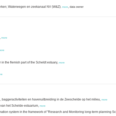
Werken; Waterwegen en zeekanaal NV (W&Z)
,
data owner
,
more
,
more
ore
n the flemish part of the Scheldt estuary,
more
re
baggeractiviteiten en havenuitbreiding in de Zeeschelde op het milieu,
more
e van het Schelde-estuarium,
more
ation system in the framework of "Research and Monitoring long-term planning Sch