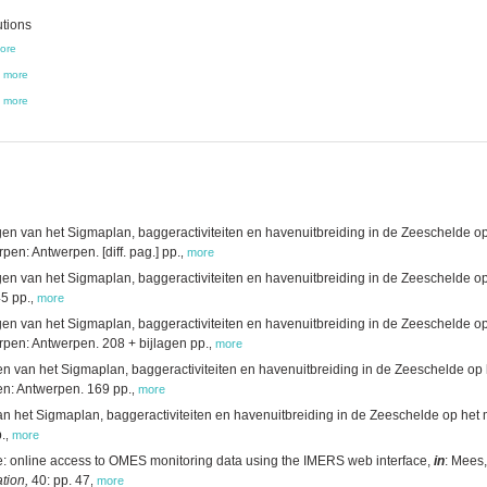
utions
ore
,
more
,
more
n van het Sigmaplan, baggeractiviteiten en havenuitbreiding in de Zeeschelde op
en: Antwerpen. [diff. pag.] pp.
,
more
n van het Sigmaplan, baggeractiviteiten en havenuitbreiding in de Zeeschelde op
45 pp.
,
more
n van het Sigmaplan, baggeractiviteiten en havenuitbreiding in de Zeeschelde op
rpen: Antwerpen. 208 + bijlagen pp.
,
more
 van het Sigmaplan, baggeractiviteiten en havenuitbreiding in de Zeeschelde op 
en: Antwerpen. 169 pp.
,
more
 het Sigmaplan, baggeractiviteiten en havenuitbreiding in de Zeeschelde op het mi
.
,
more
 online access to OMES monitoring data using the IMERS web interface,
in
: Mees,
tion,
40: pp. 47
,
more