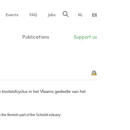
e
Events
FAQ
Jobs
NL
EN
tion
Publications
Support us
koolstofcyclus in het Vlaams gedeelte van het
he flemish part of the Scheldt estuary.