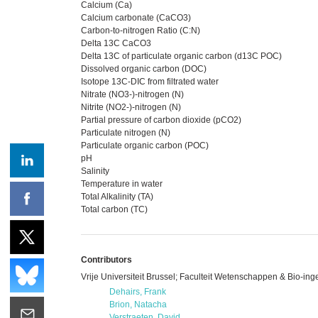
Calcium (Ca)
Calcium carbonate (CaCO3)
Carbon-to-nitrogen Ratio (C:N)
Delta 13C CaCO3
Delta 13C of particulate organic carbon (d13C POC)
Dissolved organic carbon (DOC)
Isotope 13C-DIC from filtrated water
Nitrate (NO3-)-nitrogen (N)
Nitrite (NO2-)-nitrogen (N)
Partial pressure of carbon dioxide (pCO2)
Particulate nitrogen (N)
Particulate organic carbon (POC)
pH
Salinity
Temperature in water
Total Alkalinity (TA)
Total carbon (TC)
Contributors
Vrije Universiteit Brussel; Faculteit Wetenschappen & Bio-
Dehairs, Frank
Brion, Natacha
Verstraeten, David