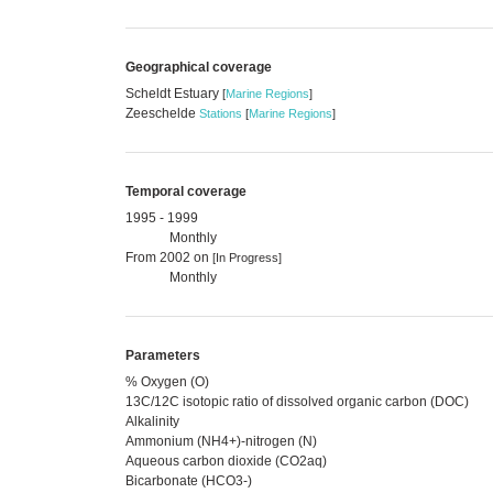
Geographical coverage
Scheldt Estuary
[
Marine Regions
]
Zeeschelde
Stations
[
Marine Regions
]
Temporal coverage
1995 - 1999
Monthly
From 2002 on
[In Progress]
Monthly
Parameters
% Oxygen (O)
13C/12C isotopic ratio of dissolved organic carbon (DOC)
Alkalinity
Ammonium (NH4+)-nitrogen (N)
Aqueous carbon dioxide (CO2aq)
Bicarbonate (HCO3-)