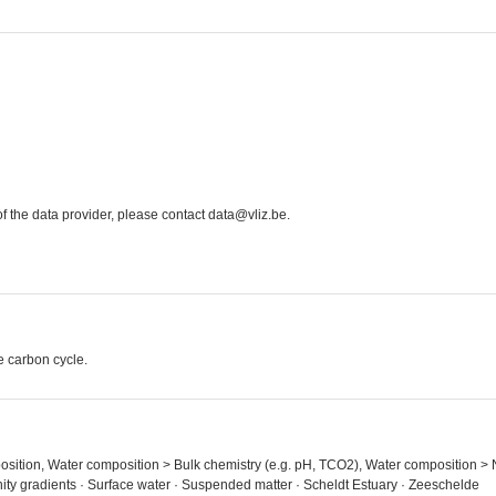
 the data provider, please contact data@vliz.be.
e carbon cycle.
position, Water composition > Bulk chemistry (e.g. pH, TCO2), Water composition > 
nity gradients · Surface water · Suspended matter · Scheldt Estuary · Zeeschelde