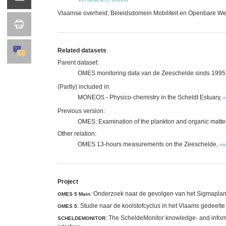
Vlaamse overheid; Beleidsdomein Mobiliteit en Openbare 
Related datasets
Parent dataset:
OMES monitoring data van de Zeeschelde sinds 1995
(Partly) included in:
MONEOS - Physico-chemistry in the Scheldt Estuary,
m
Previous version:
OMES: Examination of the plankton and organic matter i
Other relation:
OMES 13-hours measurements on the Zeeschelde,
mo
Project
: Onderzoek naar de gevolgen van het Sigmaplan, 
OMES 5 Main
: Studie naar de koolstofcyclus in het Vlaams gedeelt
OMES 5
: The ScheldeMonitor knowledge- and inform
SCHELDEMONITOR