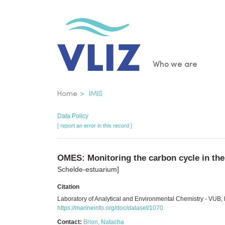
Skip
to
main
content
Main
Who we are
navigatio
Breadcrumb
Home
IMIS
Data Policy
[ report an error in this record ]
OMES: Monitoring the carbon cycle in the 
Schelde-estuarium]
Citation
Laboratory of Analytical and Environmental Chemistry - VUB, 
https://marineinfo.org/doc/dataset/1070
Contact:
Brion, Natacha