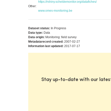
https://rshiny.scheldemonitor.org/datafiches/
Other:
www.omes-monitoring.be
Dataset status:
In Progress
Data type:
Data
Data origin:
Monitoring: field survey
Metadatarecord created:
2007-02-27
Information last updated:
2017-07-17
Stay up-to-date with our late