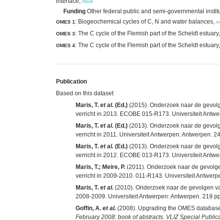
interface,
more
Funding
Other federal public and semi-governmental instit
: Biogeochemical cycles of C, N and water balances,
OMES 1
m
: The C cycle of the Flemish part of the Scheldt estuary
OMES 3
: The C cycle of the Flemish part of the Scheldt estuary
OMES 4
Publication
Based on this dataset
Maris, T.
et al.
(Ed.)
(2015). Onderzoek naar de gevolge
verricht in 2013. ECOBE 015-R173. Universiteit Antwerp
Maris, T.
et al.
(Ed.)
(2013). Onderzoek naar de gevolge
verricht in 2011. Universiteit Antwerpen: Antwerpen. 2
Maris, T.
et al.
(Ed.)
(2013). Onderzoek naar de gevolge
verricht in 2012. ECOBE 013-R173. Universiteit Antwe
Maris, T.; Meire, P.
(2011). Onderzoek naar de gevolgen
verricht in 2009-2010. 011-R143. Universiteit Antwerp
Maris, T.
et al.
(2010). Onderzoek naar de gevolgen van
2008-2009. Universiteit Antwerpen: Antwerpen. 219 pp
Goffin, A.
et al.
(2008). Upgrading the OMES database:
February 2008: book of abstracts. VLIZ Special Publica