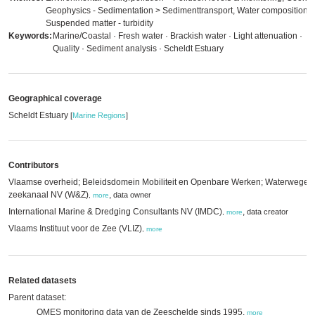
Geophysics - Sedimentation > Sedimenttransport, Water composition >
Suspended matter - turbidity
Keywords:
Marine/Coastal · Fresh water · Brackish water · Light attenuation ·
Quality · Sediment analysis · Scheldt Estuary
Geographical coverage
Scheldt Estuary
[
Marine Regions
]
Contributors
Vlaamse overheid; Beleidsdomein Mobiliteit en Openbare Werken; Waterwegen
zeekanaal NV (W&Z)
,
data owner
,
more
International Marine & Dredging Consultants NV (IMDC)
,
data creator
,
more
Vlaams Instituut voor de Zee (VLIZ)
,
more
Related datasets
Parent dataset:
OMES monitoring data van de Zeeschelde sinds 1995,
more