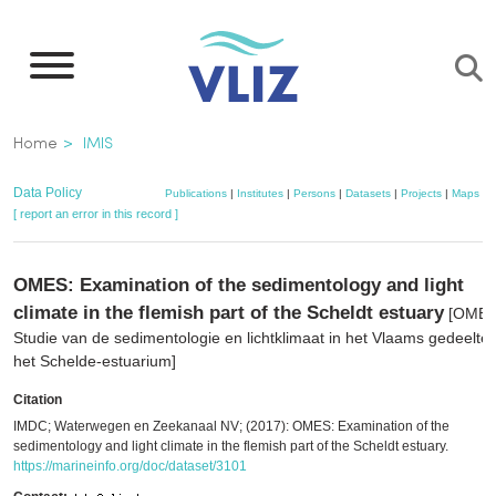
Skip
to
main
content
Breadcrumb
Home
IMIS
Data Policy
Publications
|
Institutes
|
Persons
|
Datasets
|
Projects
|
Maps
[ report an error in this record ]
OMES: Examination of the sedimentology and light
climate in the flemish part of the Scheldt estuary
[OMES
Studie van de sedimentologie en lichtklimaat in het Vlaams gedeelte
het Schelde-estuarium]
Citation
IMDC; Waterwegen en Zeekanaal NV; (2017): OMES: Examination of the
sedimentology and light climate in the flemish part of the Scheldt estuary.
https://marineinfo.org/doc/dataset/3101