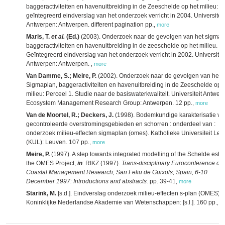
baggeractiviteiten en havenuitbreiding in de Zeeschelde op het milieu:
geïntegreerd eindverslag van het onderzoek verricht in 2004. Universiteit
Antwerpen: Antwerpen. different pagination pp.
,
more
Maris, T.
et al.
(Ed.)
(2003). Onderzoek naar de gevolgen van het sigmap
baggeractiviteiten en havenuitbreiding in de zeeschelde op het milieu.
Geïntegreerd eindverslag van het onderzoek verricht in 2002. Universitei
Antwerpen: Antwerpen.
,
more
Van Damme, S.; Meire, P.
(2002). Onderzoek naar de gevolgen van het
Sigmaplan, baggeractiviteiten en havenuitbreiding in de Zeeschelde op 
milieu: Perceel 1. Studie naar de basiswaterkwaliteit. Universiteit Antwer
Ecosystem Management Research Group: Antwerpen. 12 pp.
,
more
Van de Moortel, R.; Deckers, J.
(1998). Bodemkundige karakterisatie va
gecontroleerde overstromingsgebieden en schorren : onderdeel van :
onderzoek milieu-effecten sigmaplan (omes). Katholieke Universiteit Le
(KUL): Leuven. 107 pp.
,
more
Meire, P.
(1997). A step towards integrated modelling of the Schelde estua
the OMES Project,
in
: RIKZ (1997).
Trans-disciplinary Euroconference on
Coastal Management Research, San Feliu de Guixols, Spain, 6-10
December 1997: Introductions and abstracts.
pp. 39-41
,
more
Starink, M.
[s.d.]. Eindverslag onderzoek milieu-effecten s-plan (OMES).
Koninklijke Nederlandse Akademie van Wetenschappen: [s.l.]. 160 pp.
,
m