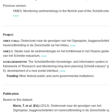
Previous version:
OMES: Monitoring sedimentology in the flemish part of the Scheldt estuar
more
Project
: Onderzoek naar de gevolgen van het Sigmaplan, baggeractiviteite
OMES 5 Main
havenuitbreiding in de Zeeschelde op het milieu,
more
: Studie naar de sedimentologie en het lichtklimaat in het Vlaams gedeelt
OMES 5
van het Schelde-estuarium,
more
: The ScheldeMonitor knowledge- and information system in th
SCHELDEMONITOR
framework of "Research and Monitoring long-term planning Scheldt estuary" (p
6): development of a new portal interface,
more
Funding
Other federal public and semi-governmental institutions
Publication
Based on this dataset
Maris, T.
et al.
(Ed.)
(2013). Onderzoek naar de gevolgen van het
Sigmaplan, baggeractiviteiten en havenuitbreiding in de Zeeschelde op 