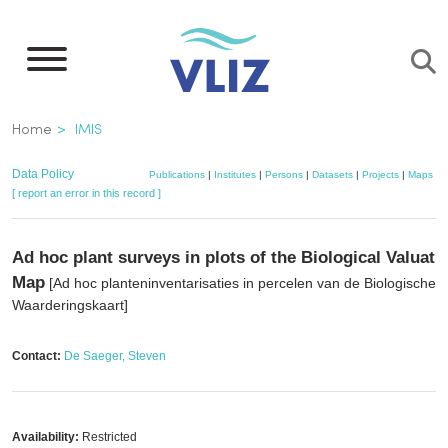
Skip
to
main
content
Breadcrumb
Home
IMIS
Data Policy
Publications
|
Institutes
|
Persons
|
Datasets
|
Projects
|
Maps
[ report an error in this record ]
Ad hoc plant surveys in plots of the Biological Valuati
Map
[Ad hoc planteninventarisaties in percelen van de Biologische
Waarderingskaart]
Contact:
De Saeger, Steven
Availability:
Restricted