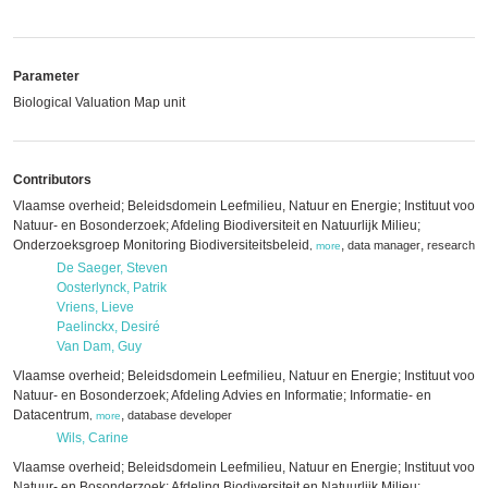
Parameter
Biological Valuation Map unit
Contributors
Vlaamse overheid; Beleidsdomein Leefmilieu, Natuur en Energie; Instituut voor
Natuur- en Bosonderzoek; Afdeling Biodiversiteit en Natuurlijk Milieu;
Onderzoeksgroep Monitoring Biodiversiteitsbeleid
,
,
data manager
researcher
,
more
De Saeger, Steven
Oosterlynck, Patrik
Vriens, Lieve
Paelinckx, Desiré
Van Dam, Guy
Vlaamse overheid; Beleidsdomein Leefmilieu, Natuur en Energie; Instituut voor
Natuur- en Bosonderzoek; Afdeling Advies en Informatie; Informatie- en
Datacentrum
,
database developer
,
more
Wils, Carine
Vlaamse overheid; Beleidsdomein Leefmilieu, Natuur en Energie; Instituut voor
Natuur- en Bosonderzoek; Afdeling Biodiversiteit en Natuurlijk Milieu;