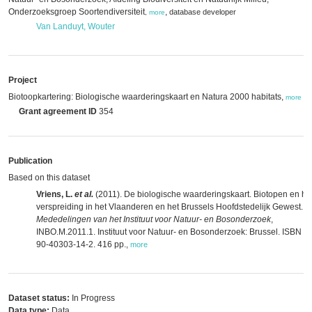
Onderzoeksgroep Soortendiversiteit
,
database developer
,
more
Van Landuyt, Wouter
Project
Biotoopkartering: Biologische waarderingskaart en Natura 2000 habitats,
more
Grant agreement ID
354
Publication
Based on this dataset
Vriens, L.
et al.
(2011). De biologische waarderingskaart. Biotopen en h
verspreiding in het Vlaanderen en het Brussels Hoofdstedelijk Gewest.
Mededelingen van het Instituut voor Natuur- en Bosonderzoek
,
INBO.M.2011.1. Instituut voor Natuur- en Bosonderzoek: Brussel. ISBN 9
90-40303-14-2. 416 pp.
,
more
Dataset status:
In Progress
Data type:
Data