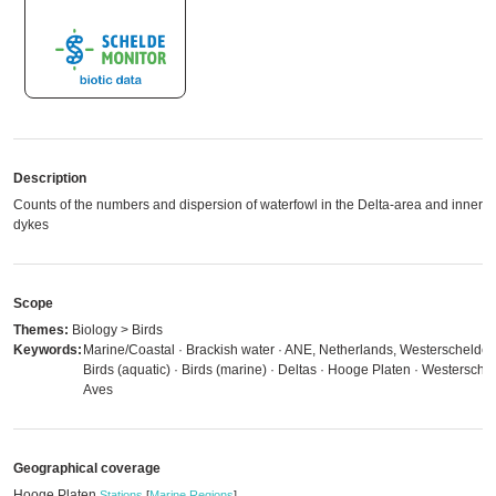
Description
Counts of the numbers and dispersion of waterfowl in the Delta-area and inner
dykes
Scope
Themes:
Biology > Birds
Keywords:
Marine/Coastal · Brackish water · ANE, Netherlands, Westerschelde 
Birds (aquatic) · Birds (marine) · Deltas · Hooge Platen · Westerschel
Aves
Geographical coverage
Hooge Platen
Stations
[
Marine Regions
]