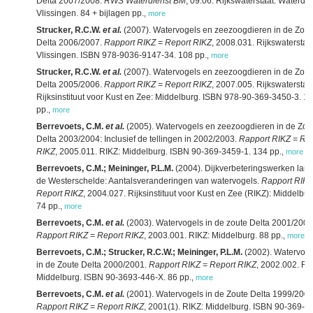
Delta 2007/2008.
RWS Waterdienst BM
, 09.06. Rijkswaterstaat. Waterdie
Vlissingen. 84 + bijlagen pp.
,
more
Strucker, R.C.W.
et al.
(2007). Watervogels en zeezoogdieren in de Zout
Delta 2006/2007.
Rapport RIKZ = Report RIKZ
, 2008.031. Rijkswaterstaat
Vlissingen. ISBN 978-9036-9147-34. 108 pp.
,
more
Strucker, R.C.W.
et al.
(2007). Watervogels en zeezoogdieren in de Zout
Delta 2005/2006.
Rapport RIKZ = Report RIKZ
, 2007.005. Rijkswaterstaat
Rijksinstituut voor Kust en Zee: Middelburg. ISBN 978-90-369-3450-3. 1
pp.
,
more
Berrevoets, C.M.
et al.
(2005). Watervogels en zeezoogdieren in de Zou
Delta 2003/2004: Inclusief de tellingen in 2002/2003.
Rapport RIKZ = Re
RIKZ
, 2005.011. RIKZ: Middelburg. ISBN 90-369-3459-1. 134 pp.
,
more
Berrevoets, C.M.; Meininger, P.L.M.
(2004). Dijkverbeteringswerken lan
de Westerschelde: Aantalsveranderingen van watervogels.
Rapport RIKZ
Report RIKZ
, 2004.027. Rijksinstituut voor Kust en Zee (RIKZ): Middelbur
74 pp.
,
more
Berrevoets, C.M.
et al.
(2003). Watervogels in de zoute Delta 2001/2002
Rapport RIKZ = Report RIKZ
, 2003.001. RIKZ: Middelburg. 88 pp.
,
more
Berrevoets, C.M.; Strucker, R.C.W.; Meininger, P.L.M.
(2002). Watervog
in de Zoute Delta 2000/2001.
Rapport RIKZ = Report RIKZ
, 2002.002. RI
Middelburg. ISBN 90-3693-446-X. 86 pp.
,
more
Berrevoets, C.M.
et al.
(2001). Watervogels in de Zoute Delta 1999/2000
Rapport RIKZ = Report RIKZ
, 2001(1). RIKZ: Middelburg. ISBN 90-369-3