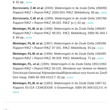
9. 82 pp.
,
more
Berrevoets, C.M.
et al.
(2000). Watervogels in de zoute Delta 1998/99.
Rapport RIKZ = Report RIKZ
, 2000.003. RIKZ: Middelburg. 80 pp.
,
more
Berrevoets, C.M.
et al.
(1999). Watervogels in de zoute Delta 1997/98.
Rapport RIKZ = Report RIKZ
, 99.001. RIKZ: [s.l.]. 82 pp.
,
more
Meininger, P.L.M.
et al.
(1998). Watervogels in de Zoute Delta 1996/97.
Rapport RIKZ = Report RIKZ
, 98.001. RIKZ: Middelburg. ISBN 90-369-34
8. 89 pp.
,
more
Meininger, P.L.M.
et al.
(1997). Watervogels in de Zoute Delta 1995/96.
Rapport RIKZ = Report RIKZ
, 97.001. RIKZ: Middelburg. 93 pp.
,
more
Meininger, P.L.M.
et al.
(1996). Watervogels in de Zoute Delta 1994/95.
Rapport RIKZ = Report RIKZ
, 96.009. RIKZ: Middelburg. 72 pp.
,
more
Meininger, P.L.
et al.
(1995). Watervogels in de Zoute Delta 1991/1994.
Rapport RIKZ = Report RIKZ
, 95.025. Ministerie van Verkeer en Waterstaa
Directoraat-Generaal Rijkswaterstaat/Rijksinstituut voor Kunst en Zee/RI
Den Haag. ISBN 90-369-0315-7. 92 pp.
,
more
Meininger, P.L.M.
et al.
(1993). Watervogels in de Zoute Delta 1987-91.
Rapport
, 93.019. CEMO/DGW: 's-Gravenhage. ISBN 90-369-0313-0. 44 p
more