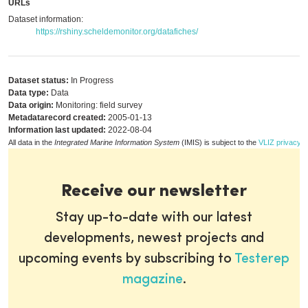
URLs
Dataset information:
https://rshiny.scheldemonitor.org/datafiches/
Dataset status:
In Progress
Data type:
Data
Data origin:
Monitoring: field survey
Metadatarecord created:
2005-01-13
Information last updated:
2022-08-04
All data in the
Integrated Marine Information System
(IMIS) is subject to the
VLIZ privacy p
Receive our newsletter
Stay up-to-date with our latest
developments, newest projects and
upcoming events by subscribing to
Testerep
magazine
.