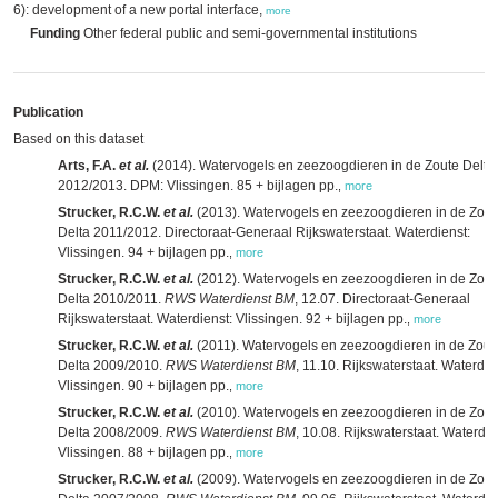
6): development of a new portal interface,
more
Funding
Other federal public and semi-governmental institutions
Publication
Based on this dataset
Arts, F.A.
et al.
(2014). Watervogels en zeezoogdieren in de Zoute Delta
2012/2013. DPM: Vlissingen. 85 + bijlagen pp.
,
more
Strucker, R.C.W.
et al.
(2013). Watervogels en zeezoogdieren in de Zout
Delta 2011/2012. Directoraat-Generaal Rijkswaterstaat. Waterdienst:
Vlissingen. 94 + bijlagen pp.
,
more
Strucker, R.C.W.
et al.
(2012). Watervogels en zeezoogdieren in de Zout
Delta 2010/2011.
RWS Waterdienst BM
, 12.07. Directoraat-Generaal
Rijkswaterstaat. Waterdienst: Vlissingen. 92 + bijlagen pp.
,
more
Strucker, R.C.W.
et al.
(2011). Watervogels en zeezoogdieren in de Zout
Delta 2009/2010.
RWS Waterdienst BM
, 11.10. Rijkswaterstaat. Waterdie
Vlissingen. 90 + bijlagen pp.
,
more
Strucker, R.C.W.
et al.
(2010). Watervogels en zeezoogdieren in de Zout
Delta 2008/2009.
RWS Waterdienst BM
, 10.08. Rijkswaterstaat. Waterdie
Vlissingen. 88 + bijlagen pp.
,
more
Strucker, R.C.W.
et al.
(2009). Watervogels en zeezoogdieren in de Zout