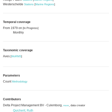
Westerschelde
Stations
[
Marine Regions
]
Temporal coverage
From 1979 on
[In Progress]
Monthly
Taxonomic coverage
Aves
[
WoRMS
]
Parameters
Count
Methodology
Contributors
Delta Project Management BV - Culemborg
,
data creator
,
more
Quicherit, Ruth