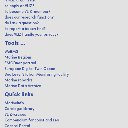
is VLIZ organized?
to apply at VLIZ?
to become VLIZ-member?
does our research function?
do I ask a question?
to report a beach find?
does VLIZ handle your privacy?
Tools ...
WoRMS
Marine Regions
EMODnet portaal
European Digital Twin Ocean
Sea Level Station Monitoring Facility
Marine robotics
Marine Data Archive
Quick links
MarineInfo
Catalogus library
VLIZ-cruises
Compendium for coast and sea
Coastal Portal