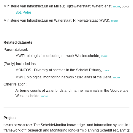
Ministerie van Infrastructuur en Milieu; Rijkswaterstaat; Waterdienst
,
co-ordi
,
more
Bot, Peter
Ministerie van Infrastructuur en Waterstaat; Rijkswaterstaat (RWS)
,
more
Related datasets
Parent dataset:
MWTL biological monitoring network Westerschelde,
more
(Partly) included ins:
MONEOS - Diversity of species in the Scheldt Estuary,
more
MWTL biological monitoring network : Bird altas of the Delta,
more
Other relation:
Airborne counts of water birds and marine mammals in the Voordelta en
Westerschelde,
more
Project
: The ScheldeMonitor knowledge- and information system in th
SCHELDEMONITOR
framework of "Research and Monitoring long-term planning Scheldt estuary" (p