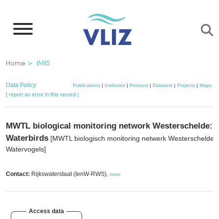
Skip
to
main
content
Breadcrumb
Home
IMIS
Data Policy
Publications
|
Institutes
|
Persons
|
Datasets
|
Projects
|
Maps
[ report an error in this record ]
MWTL biological monitoring network Westerschelde:
Waterbirds
[MWTL biologisch monitoring netwerk Westerschelde:
Watervogels]
Contact:
Rijkswaterstaat (IenW-RWS)
,
more
Access data