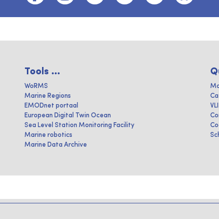
Tools ...
Q
WoRMS
Ma
Marine Regions
Ca
EMODnet portaal
VL
European Digital Twin Ocean
Co
Sea Level Station Monitoring Facility
Co
Marine robotics
Sc
Marine Data Archive