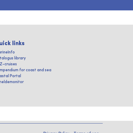
uick links
rineInfo
talogus library
IZ-cruises
mpendium for coast and sea
astal Portal
heldemonitor