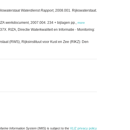
jkswaterstaat Waterdienst Rapport
, 2008.001. Rijkswaterstaat.
IZA werkdocument
, 2007.004. 234 + bijlagen pp.
,
more
37X. RIZA, Directie Waterkwaliteit en Informatie - Monitoring:
staat (RWS), Rijksinstituut voor Kust en Zee (RIKZ): Den
Marine Information System
(IMIS) is subject to the
VLIZ privacy policy