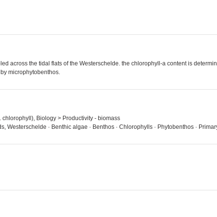
led across the tidal flats of the Westerschelde. the chlorophyll-a content is determ
on by microphytobenthos.
 chlorophyll), Biology > Productivity - biomass
ds, Westerschelde · Benthic algae · Benthos · Chlorophylls · Phytobenthos · Prima