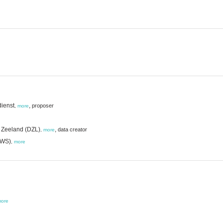
dienst
,
proposer
,
more
st Zeeland (DZL)
,
data creator
,
more
(RWS)
,
more
ore