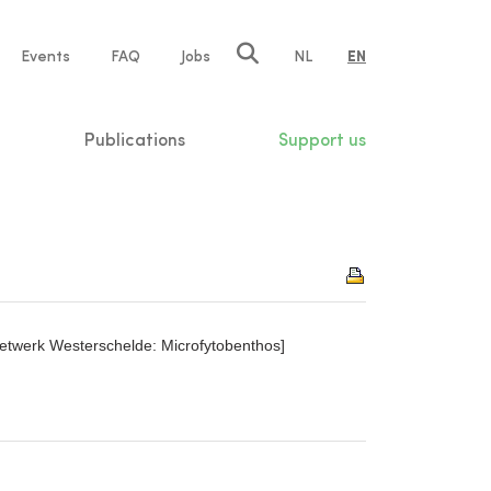
e
Events
FAQ
Jobs
NL
EN
tion
Publications
Support us
etwerk Westerschelde: Microfytobenthos]