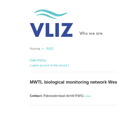
Skip
to
main
content
Main
Who we are
navigatio
Breadcrumb
Home
IMIS
Data Policy
[ report an error in this record ]
MWTL biological monitoring network Wes
Contact:
Rijkswaterstaat (IenW-RWS)
,
more