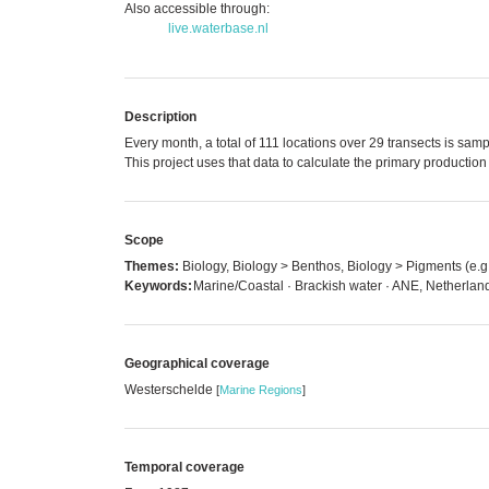
Also accessible through:
live.waterbase.nl
Description
Every month, a total of 111 locations over 29 transects is samp
This project uses that data to calculate the primary producti
Scope
Themes:
Biology, Biology > Benthos, Biology > Pigments (e.g.
Keywords:
Marine/Coastal · Brackish water · ANE, Netherlan
Geographical coverage
Westerschelde
[
Marine Regions
]
Temporal coverage