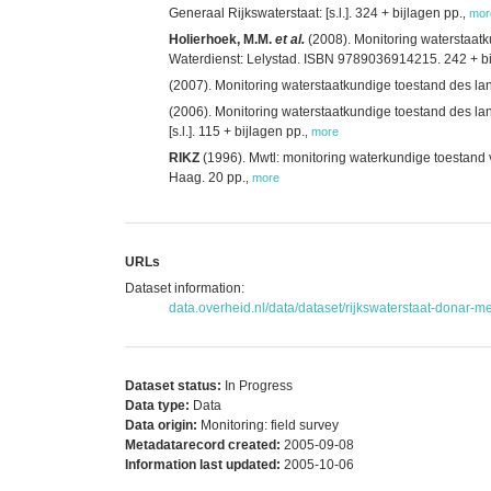
Generaal Rijkswaterstaat: [s.l.]. 324 + bijlagen pp.
,
mor
Holierhoek, M.M.
et al.
(2008). Monitoring waterstaat
Waterdienst: Lelystad. ISBN 9789036914215. 242 + bi
(2007). Monitoring waterstaatkundige toestand des la
(2006). Monitoring waterstaatkundige toestand des la
[s.l.]. 115 + bijlagen pp.
,
more
RIKZ
(1996). Mwtl: monitoring waterkundige toestand v
Haag. 20 pp.
,
more
URLs
Dataset information:
data.overheid.nl/data/dataset/rijkswaterstaat-donar-me
Dataset status:
In Progress
Data type:
Data
Data origin:
Monitoring: field survey
Metadatarecord created:
2005-09-08
Information last updated:
2005-10-06