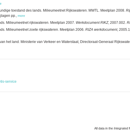
e
kundige toestand des lands. Milieumeetnet Rijkswateren. MWTL. Meetplan 2008.
Ri
jlagen pp.
,
more
nds. Milieumeetnet rijkswateren. Meetplan 2007.
Werkdocument RIKZ
, 2007.002.
R
nds. Milieumeetnet zoete rijkswateren. Meetplan 2006.
RIZA werkdocument
, 2005.1
an het land. Ministerie van Verkeer en Waterstaat, Directoraat-Generaal Rijkswater
tis-service
All data in the
Integrated 