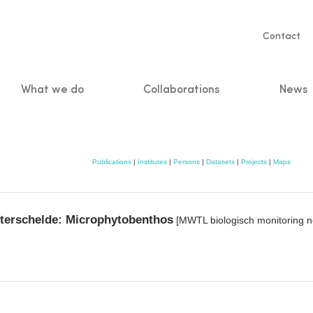
Servic
Contact
naviga
What we do
Collaborations
News
n
Publications
|
Institutes
|
Persons
|
Datasets
|
Projects
|
Maps
terschelde: Microphytobenthos
[MWTL biologisch monitoring n