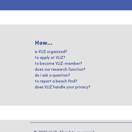
How...
is VLIZ organized?
to apply at VLIZ?
to become VLIZ-member?
does our research function?
do I ask a question?
to report a beach find?
does VLIZ handle your privacy?