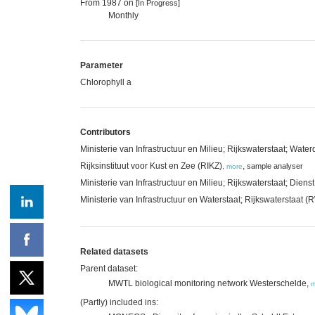
From 1987 on
[In Progress]
Monthly
Parameter
Chlorophyll a
Contributors
Ministerie van Infrastructuur en Milieu; Rijkswaterstaat; Water
Rijksinstituut voor Kust en Zee (RIKZ)
,
sample analyser
,
more
Ministerie van Infrastructuur en Milieu; Rijkswaterstaat; Dien
Ministerie van Infrastructuur en Waterstaat; Rijkswaterstaat 
Related datasets
Parent dataset:
MWTL biological monitoring network Westerschelde,
m
(Partly) included ins: