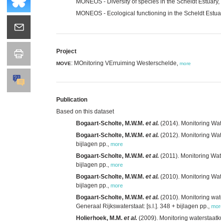
MONEOS - Diversity of species in the Scheldt Estuary,
MONEOS - Ecological functioning in the Scheldt Estua
Project
: MOnitoring VErruiming Westerschelde,
MOVE
more
Publication
Based on this dataset
Bogaart-Scholte, M.W.M.
et al.
(2014). Monitoring Wat
Bogaart-Scholte, M.W.M.
et al.
(2012). Monitoring Wat
bijlagen pp.
,
more
Bogaart-Scholte, M.W.M.
et al.
(2011). Monitoring Wat
bijlagen pp.
,
more
Bogaart-Scholte, M.W.M.
et al.
(2010). Monitoring Wat
bijlagen pp.
,
more
Bogaart-Scholte, M.W.M.
et al.
(2010). Monitoring wa
Generaal Rijkswaterstaat: [s.l.]. 348 + bijlagen pp.
,
mor
Holierhoek, M.M.
et al.
(2009). Monitoring waterstaat