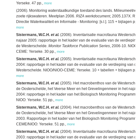
Yerseke. 47 pp.
,
more
(2006). Monitoring waterstaatkundige toestand des lands. Milieumeetnet
zoete rijkswateren. Meetplan 2006.
RIZA werkdocument
, 2005.137X. RIZ
Directie Waterkwaliteit en Informatie - Monitoring: [s.l.]. 115 + bijlagen pp.
,
more
Sistermans, W.C.H.
et al.
(2006). Inventarisatie macrofauna Westersche
najaar 2005: rapportage in het kader van de evaluatie van de verdieping
de Westerschelde.
Monitor Taskforce Publication Series
, 2006-10. NIOO-
CEME: Yerseke. 30 pp.
,
more
Sistermans, W.C.H.
et al.
(2005). Inventarisatie macrofauna Westersche
2004: rapportage in het kader van de evaluatie van de verdieping van de
Westerschelde. NIOO/NIOO-CEME: Yerseke. 10 + tabellen + bijlagen pp.
,
more
Sistermans, W.C.H.
et al.
(2005). Het macrobenthos van de Westerschel
de Oosterschelde, het Veerse Meer en het Grevelingenmeer in het najaa
2004: rapportage in het kader van het Biologisch Monitoring Programma.
NIOO: Yerseke. 51 pp.
,
more
Sistermans, W.C.H.
et al.
(2004). Het macrobenthos van de Westerschel
de Oosterschelde, het Veerse Meer en het Grevelingenmeer in het najaa
2003. Rapportage in het kader van het Biologisch Monitoring Programma
CEME/NIOO: Yerseke. 51 pp.
,
more
Sistermans, W.C.H.
et al.
(2004). Inventarisatie macrofauna Westersche
2003: rapportage in het kader van de evaluatie van de verdieping van de