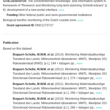
: The ScheldeMonitor knowledge- and information system in th
SCHELDEMONITOR
framework of "Research and Monitoring long-term planning Scheldt estuary" (p
6): development of a new portal interface,
more
Funding
Other federal public and semi-governmental institutions
Biological benthic monitoring of the Dutch coastal zone,
more
Grant agreement ID
OND1273727
Publication
Based on this dataset
Bogaart-Scholte, M.W.M.
et al.
(2014). Monitoring Waterstaatkundige
Toestand des Lands. Milieumeetnet rijkswateren. MWTL. Meetplan 2014.
Rijkswaterstaat (RWS): [s.l.]. 194 + bijlagen pp.
,
more
Bogaart-Scholte, M.W.M.
et al.
(2012). Monitoring Waterstaatkundige
Toestand des Lands. Milieumeetnet rijkswateren. MWTL. Meetplan 2013.
Directoraat-Generaal Rijkswaterstaat: [s.l.]. 274 + bijlagen pp.
,
more
Bogaart-Scholte, M.W.M.
et al.
(2011). Monitoring Waterstaatkundige
Toestand des Lands. Milieumeetnet rijkswateren. MWTL. Meetplan 2012.
Directoraat-Generaal Rijkswaterstaat: [s.l.]. 290 + bijlagen pp.
,
more
Bogaart-Scholte, M.W.M.
et al.
(2010). Monitoring Waterstaatkundige
Toestand des Lands. Milieumeetnet rijkswateren. MWTL. Meetplan 2011.
Directoraat-Generaal Rijkswaterstaat: [s.l.]. 286 + bijlagen pp.
,
more