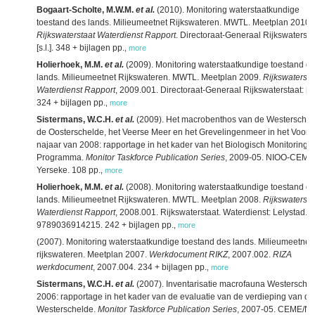
Bogaart-Scholte, M.W.M.
et al.
(2010). Monitoring waterstaatkundige
toestand des lands. Milieumeetnet Rijkswateren. MWTL. Meetplan 2010.
Rijkswaterstaat Waterdienst Rapport
. Directoraat-Generaal Rijkswatersta
[s.l.]. 348 + bijlagen pp.
,
more
Holierhoek, M.M.
et al.
(2009). Monitoring waterstaatkundige toestand d
lands. Milieumeetnet Rijkswateren. MWTL. Meetplan 2009.
Rijkswatersta
Waterdienst Rapport
, 2009.001. Directoraat-Generaal Rijkswaterstaat: [s.l
324 + bijlagen pp.
,
more
Sistermans, W.C.H.
et al.
(2009). Het macrobenthos van de Westerschel
de Oosterschelde, het Veerse Meer en het Grevelingenmeer in het Voor-
najaar van 2008: rapportage in het kader van het Biologisch Monitoring
Programma.
Monitor Taskforce Publication Series
, 2009-05. NIOO-CEME
Yerseke. 108 pp.
,
more
Holierhoek, M.M.
et al.
(2008). Monitoring waterstaatkundige toestand d
lands. Milieumeetnet Rijkswateren. MWTL. Meetplan 2008.
Rijkswatersta
Waterdienst Rapport
, 2008.001. Rijkswaterstaat. Waterdienst: Lelystad. 
9789036914215. 242 + bijlagen pp.
,
more
(2007). Monitoring waterstaatkundige toestand des lands. Milieumeetnet
rijkswateren. Meetplan 2007.
Werkdocument RIKZ
, 2007.002.
RIZA
werkdocument
, 2007.004. 234 + bijlagen pp.
,
more
Sistermans, W.C.H.
et al.
(2007). Inventarisatie macrofauna Westersche
2006: rapportage in het kader van de evaluatie van de verdieping van de
Westerschelde.
Monitor Taskforce Publication Series
, 2007-05. CEME/NI