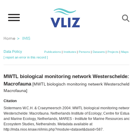
Skip
to
main
content
Breadcrumb
Home
IMIS
Data Policy
Publications
|
Institutes
|
Persons
|
Datasets
|
Projects
|
Maps
[ report an error in this record ]
MWTL biological monitoring network Westerschelde:
Macrofauna
[MWTL biologisch monitoring netwerk Westerschelde:
Macrofauna]
Citation
Sistermans W.C.H. & Craeymeersch 2004: MWTL biological monitoring network
Westerschelde: Macrofauna. Netherlands Institute of Ecology; Centre for Estuari
and Marine Ecology, Netherlands, MARES - Institute for Marine Resources and
Ecosystem Studies, Netheralnds. Metadata available at
http://mda.nioo.knaw.nl/imis.php?module=dataset&dasid=587.