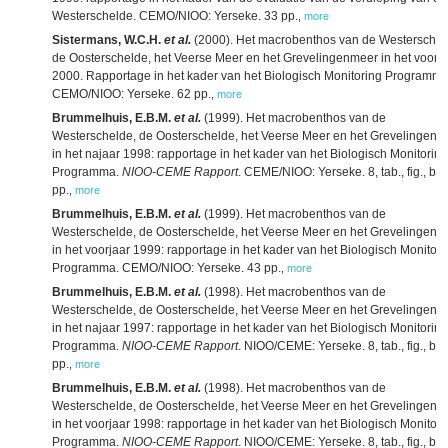
Westerschelde. CEMO/NIOO: Yerseke. 33 pp.
,
more
Sistermans, W.C.H.
et al.
(2000). Het macrobenthos van de Westerschel
de Oosterschelde, het Veerse Meer en het Grevelingenmeer in het voorja
2000. Rapportage in het kader van het Biologisch Monitoring Programma
CEMO/NIOO: Yerseke. 62 pp.
,
more
Brummelhuis, E.B.M.
et al.
(1999). Het macrobenthos van de
Westerschelde, de Oosterschelde, het Veerse Meer en het Grevelingenm
in het najaar 1998: rapportage in het kader van het Biologisch Monitoring
Programma.
NIOO-CEME Rapport
. CEME/NIOO: Yerseke. 8, tab., fig., bij
pp.
,
more
Brummelhuis, E.B.M.
et al.
(1999). Het macrobenthos van de
Westerschelde, de Oosterschelde, het Veerse Meer en het Grevelingenm
in het voorjaar 1999: rapportage in het kader van het Biologisch Monitori
Programma. CEMO/NIOO: Yerseke. 43 pp.
,
more
Brummelhuis, E.B.M.
et al.
(1998). Het macrobenthos van de
Westerschelde, de Oosterschelde, het Veerse Meer en het Grevelingenm
in het najaar 1997: rapportage in het kader van het Biologisch Monitoring
Programma.
NIOO-CEME Rapport
. NIOO/CEME: Yerseke. 8, tab., fig., bij
pp.
,
more
Brummelhuis, E.B.M.
et al.
(1998). Het macrobenthos van de
Westerschelde, de Oosterschelde, het Veerse Meer en het Grevelingenm
in het voorjaar 1998: rapportage in het kader van het Biologisch Monitori
Programma.
NIOO-CEME Rapport
. NIOO/CEME: Yerseke. 8, tab., fig., bij