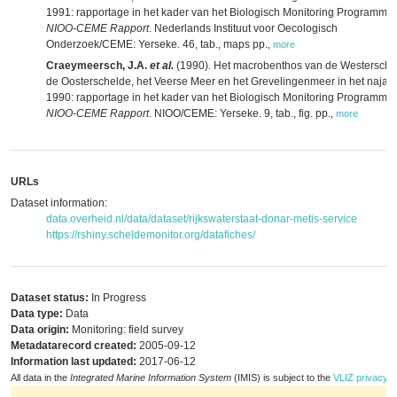
1991: rapportage in het kader van het Biologisch Monitoring Programma.
NIOO-CEME Rapport
. Nederlands Instituut voor Oecologisch
Onderzoek/CEME: Yerseke. 46, tab., maps pp.
,
more
Craeymeersch, J.A.
et al.
(1990). Het macrobenthos van de Westersche
de Oosterschelde, het Veerse Meer en het Grevelingenmeer in het najaa
1990: rapportage in het kader van het Biologisch Monitoring Programma.
NIOO-CEME Rapport
. NIOO/CEME: Yerseke. 9, tab., fig. pp.
,
more
URLs
Dataset information:
data.overheid.nl/data/dataset/rijkswaterstaat-donar-metis-service
https://rshiny.scheldemonitor.org/datafiches/
Dataset status:
In Progress
Data type:
Data
Data origin:
Monitoring: field survey
Metadatarecord created:
2005-09-12
Information last updated:
2017-06-12
All data in the
Integrated Marine Information System
(IMIS) is subject to the
VLIZ privacy p