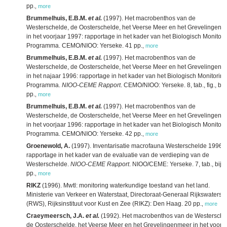
pp.
,
more
Brummelhuis, E.B.M.
et al.
(1997). Het macrobenthos van de
Westerschelde, de Oosterschelde, het Veerse Meer en het Grevelingenm
in het voorjaar 1997: rapportage in het kader van het Biologisch Monitori
Programma. CEMO/NIOO: Yerseke. 41 pp.
,
more
Brummelhuis, E.B.M.
et al.
(1997). Het macrobenthos van de
Westerschelde, de Oosterschelde, het Veerse Meer en het Grevelingenm
in het najaar 1996: rapportage in het kader van het Biologisch Monitoring
Programma.
NIOO-CEME Rapport
. CEMO/NIOO: Yerseke. 8, tab., fig., bij
pp.
,
more
Brummelhuis, E.B.M.
et al.
(1997). Het macrobenthos van de
Westerschelde, de Oosterschelde, het Veerse Meer en het Grevelingenm
in het voorjaar 1996: rapportage in het kader van het Biologisch Monitori
Programma. CEMO/NIOO: Yerseke. 42 pp.
,
more
Groenewold, A.
(1997). Inventarisatie macrofauna Westerschelde 1996:
rapportage in het kader van de evaluatie van de verdieping van de
Westerschelde.
NIOO-CEME Rapport
. NIOO/CEME: Yerseke. 7, tab., bijl
pp.
,
more
RIKZ
(1996). Mwtl: monitoring waterkundige toestand van het land.
Ministerie van Verkeer en Waterstaat, Directoraat-Generaal Rijkswatersta
(RWS), Rijksinstituut voor Kust en Zee (RIKZ): Den Haag. 20 pp.
,
more
Craeymeersch, J.A.
et al.
(1992). Het macrobenthos van de Westersche
de Oosterschelde, het Veerse Meer en het Grevelingenmeer in het voorja