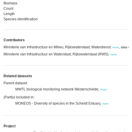
Biomass
Count
Length
Species identification
Contributors
Ministerie van Infrastructuur en Milieu; Rijkswaterstaat; Waterdienst
,
data cr
,
more
Ministerie van Infrastructuur en Waterstaat; Rijkswaterstaat (RWS)
,
more
Related datasets
Parent dataset:
MWTL biological monitoring network Westerschelde,
more
(Partly) included in:
MONEOS - Diversity of species in the Scheldt Estuary,
more
Project