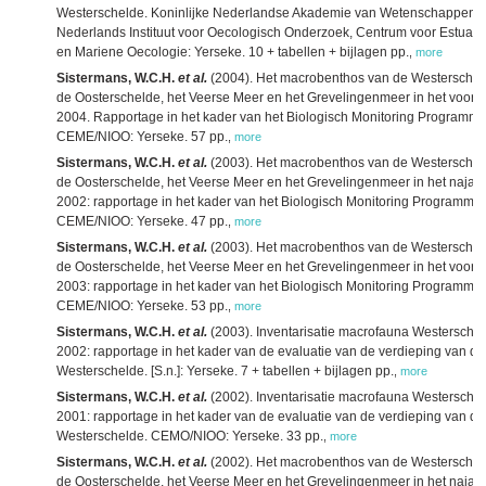
Westerschelde. Koninlijke Nederlandse Akademie van Wetenschappen,
Nederlands Instituut voor Oecologisch Onderzoek, Centrum voor Estuari
en Mariene Oecologie: Yerseke. 10 + tabellen + bijlagen pp.
,
more
Sistermans, W.C.H.
et al.
(2004). Het macrobenthos van de Westerschel
de Oosterschelde, het Veerse Meer en het Grevelingenmeer in het voorja
2004. Rapportage in het kader van het Biologisch Monitoring Programma
CEME/NIOO: Yerseke. 57 pp.
,
more
Sistermans, W.C.H.
et al.
(2003). Het macrobenthos van de Westerschel
de Oosterschelde, het Veerse Meer en het Grevelingenmeer in het najaa
2002: rapportage in het kader van het Biologisch Monitoring Programma.
CEME/NIOO: Yerseke. 47 pp.
,
more
Sistermans, W.C.H.
et al.
(2003). Het macrobenthos van de Westerschel
de Oosterschelde, het Veerse Meer en het Grevelingenmeer in het voorja
2003: rapportage in het kader van het Biologisch Monitoring Programma.
CEME/NIOO: Yerseke. 53 pp.
,
more
Sistermans, W.C.H.
et al.
(2003). Inventarisatie macrofauna Westersche
2002: rapportage in het kader van de evaluatie van de verdieping van de
Westerschelde. [S.n.]: Yerseke. 7 + tabellen + bijlagen pp.
,
more
Sistermans, W.C.H.
et al.
(2002). Inventarisatie macrofauna Westersche
2001: rapportage in het kader van de evaluatie van de verdieping van de
Westerschelde. CEMO/NIOO: Yerseke. 33 pp.
,
more
Sistermans, W.C.H.
et al.
(2002). Het macrobenthos van de Westerschel
de Oosterschelde, het Veerse Meer en het Grevelingenmeer in het najaa