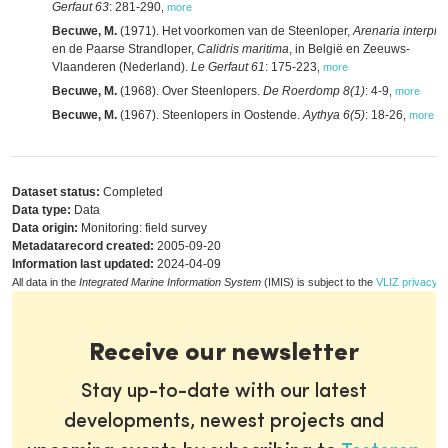
Gerfaut 63
: 281-290
,
more
Becuwe, M.
(1971). Het voorkomen van de Steenloper,
Arenaria interpre
en de Paarse Strandloper,
Calidris maritima
, in België en Zeeuws-
Vlaanderen (Nederland).
Le Gerfaut 61
: 175-223
,
more
Becuwe, M.
(1968). Over Steenlopers.
De Roerdomp 8(1)
: 4-9
,
more
Becuwe, M.
(1967). Steenlopers in Oostende.
Aythya 6(5)
: 18-26
,
more
Dataset status:
Completed
Data type:
Data
Data origin:
Monitoring: field survey
Metadatarecord created:
2005-09-20
Information last updated:
2024-04-09
All data in the
Integrated Marine Information System
(IMIS) is subject to the
VLIZ privacy p
Receive our newsletter
Stay up-to-date with our latest
developments, newest projects and