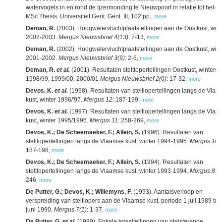
watervogels in en rond de Ijzermonding te Nieuwpoort in relatie tot het get
MSc Thesis. Universiteit Gent: Gent. III, 102 pp.
,
more
Deman, R.
(2003). Hoogwatervluchtplaatstellingen aan de Oostkust, wint
2002-2003.
Mergus Nieuwsbrief 4(13)
: 7-13
,
more
Deman, R.
(2002). Hoogwatervluchtplaatstellingen aan de Oostkust, wint
2001-2002.
Mergus Nieuwsbrief 3(9)
: 2-6
,
more
Deman, R.
et al.
(2001). Resultaten steltlopertellingen Oostkust, winters
1998/99, 1999/00, 2000/01
Mergus Nieuwsbrief 2(6)
: 17-32
,
more
Devos, K.
et al.
(1998). Resultaten van steltlopertellingen langs de Vla
kust, winter 1996/'97.
Mergus 12
: 187-199
,
more
Devos, K.
et al.
(1997). Resultaten van steltlopertellingen langs de Vla
kust, winter 1995/1996.
Mergus 11
: 258-269
,
more
Devos, K.; De Scheemaeker, F.; Allein, S.
(1996). Resultaten van
steltlopertellingen langs de Vlaamse kust, winter 1994-1995.
Mergus 10
:
187-198
,
more
Devos, K.; De Scheemaeker, F.; Allein, S.
(1994). Resultaten van
steltlopertellingen langs de Vlaamse kust, winter 1993-1994.
Mergus 8
: 
246
,
more
De Putter, G.; Devos, K.; Willemyns, F.
(1993). Aantalsverloop en
verspreiding van steltlopers aan de Vlaamse kust, periode 1 juli 1989 tot
juni 1990.
Mergus 7(1)
: 1-37
,
more
De Putter, G.
et al.
(1989). Enkele totaaltellingen van pleisterende