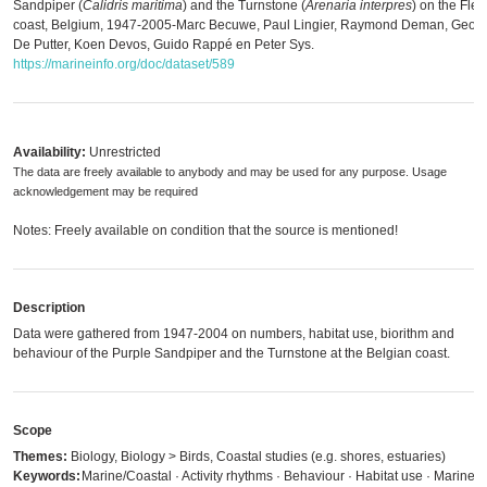
Sandpiper (
Calidris maritima
) and the Turnstone (
Arenaria interpres
) on the Fle
coast, Belgium, 1947-2005-Marc Becuwe, Paul Lingier, Raymond Deman, Geor
De Putter, Koen Devos, Guido Rappé en Peter Sys.
https://marineinfo.org/doc/dataset/589
Availability:
Unrestricted
The data are freely available to anybody and may be used for any purpose. Usage
acknowledgement may be required
Notes: Freely available on condition that the source is mentioned!
Description
Data were gathered from 1947-2004 on numbers, habitat use, biorithm and
behaviour of the Purple Sandpiper and the Turnstone at the Belgian coast.
Scope
Themes:
Biology, Biology > Birds, Coastal studies (e.g. shores, estuaries)
Keywords:
Marine/Coastal · Activity rhythms · Behaviour · Habitat use · Marine b