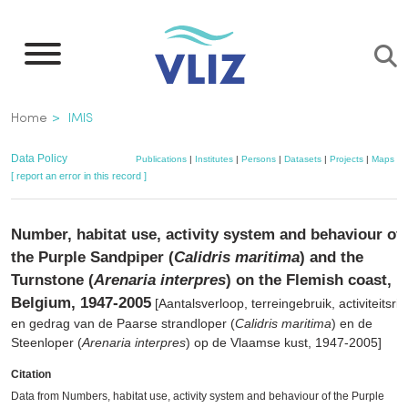
Skip
to
main
content
Breadcrumb
Home
IMIS
Data Policy
Publications
|
Institutes
|
Persons
|
Datasets
|
Projects
|
Maps
[ report an error in this record ]
Number, habitat use, activity system and behaviour of
the Purple Sandpiper (
Calidris maritima
) and the
Turnstone (
Arenaria interpres
) on the Flemish coast,
Belgium, 1947-2005
[Aantalsverloop, terreingebruik, activiteitsri
en gedrag van de Paarse strandloper (
Calidris maritima
) en de
Steenloper (
Arenaria interpres
) op de Vlaamse kust, 1947-2005]
Citation
Data from Numbers, habitat use, activity system and behaviour of the Purple