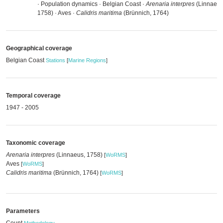
· Population dynamics · Belgian Coast ·
Arenaria interpres
(Linnaeus
1758) · Aves ·
Calidris maritima
(Brünnich, 1764)
Geographical coverage
Belgian Coast
Stations
[
Marine Regions
]
Temporal coverage
1947 - 2005
Taxonomic coverage
Arenaria interpres
(Linnaeus, 1758)
[
WoRMS
]
Aves
[
WoRMS
]
Calidris maritima
(Brünnich, 1764)
[
WoRMS
]
Parameters