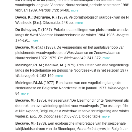
waadvogels langs de Vlaamse Noordzeekust, periode september 1988-
februari 1989.
Mergus 3(2)
: 64-88
,
more
Devos, K.; Debruyne, R.
(1989). Veldornithologisch jaarboek van de No
Westhoek. [S.n.]: Diksmuide. 248 pp.
,
more
De Schuyter, T.
(1987). Enkele totaaltellingen van pleisterende waadvog
langs de West-Vlaamse Noordzeekust in de winter 1984-1985.
Mergus 1
174-191
,
more
Becuwe, M.
et al.
(1983). De verspreiding en het aantalsverloop van
pleisterende waadvogels op de Westvlaamse en Zeeuwsvlaamse
Noordzeekust 1972-1979.
De Wielewaal 49
: 341-372
,
more
Meininger, P.L.M.; Becuwe, M.
(1979). Resultaten van drie vogeltellingen
langs de Nederlandse en Belgische Noordzeekust in het seizoen 1977/7
Watervogels 4
: 162-169
,
more
Meininger, P.L.M.
(1977). Resultaten van een vogeltelling langs de
Nederlandse en Belgische Noordzeekust in januari 1977.
Watervogels 2
84
,
more
Becuwe, M.
(1975). Het reservaat "De IJzermonding" te Nieuwpoort als
doortrek- en overwinteringsgebied voor waadvogels (The estuary of the I
at Nieuwpoort, Belgium, as a waterfowl reserve for migrating and winteri
waders).
Biol. Jb. Dodonaea 43
: 63-77, 1 folded table
,
more
Becuwe, M.
(1973). Een ecologische interpretatie van het seizoenale
talrijkheidspatroon van de Steenloper,
Arenaria interpres
, in België.
Le