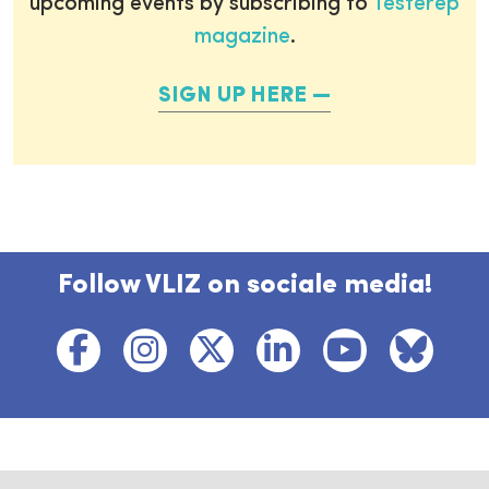
upcoming events by subscribing to
Testerep
magazine
.
SIGN UP HERE
Follow VLIZ on sociale media!