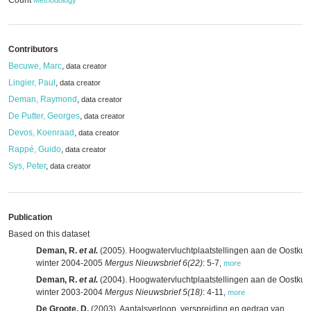
Count
Methodology
Contributors
Becuwe, Marc
,
data creator
Lingier, Paul
,
data creator
Deman, Raymond
,
data creator
De Putter, Georges
,
data creator
Devos, Koenraad
,
data creator
Rappé, Guido
,
data creator
Sys, Peter
,
data creator
Publication
Based on this dataset
Deman, R.
et al.
(2005). Hoogwatervluchtplaatstellingen aan de Oostkust
winter 2004-2005
Mergus Nieuwsbrief 6(22)
: 5-7
,
more
Deman, R.
et al.
(2004). Hoogwatervluchtplaatstellingen aan de Oostkust
winter 2003-2004
Mergus Nieuwsbrief 5(18)
: 4-11
,
more
De Groote, D.
(2003). Aantalsverloop, verspreiding en gedrag van