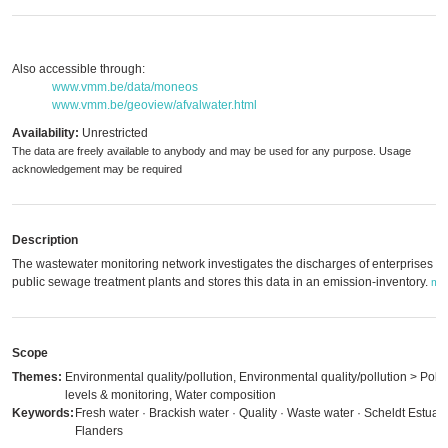
Also accessible through:
www.vmm.be/data/moneos
www.vmm.be/geoview/afvalwater.html
Availability:
Unrestricted
The data are freely available to anybody and may be used for any purpose. Usage
acknowledgement may be required
Description
The wastewater monitoring network investigates the discharges of enterprises a
public sewage treatment plants and stores this data in an emission-inventory.
mo
Scope
Themes:
Environmental quality/pollution, Environmental quality/pollution > Pollu
levels & monitoring, Water composition
Keywords:
Fresh water · Brackish water · Quality · Waste water · Scheldt Estuary
Flanders