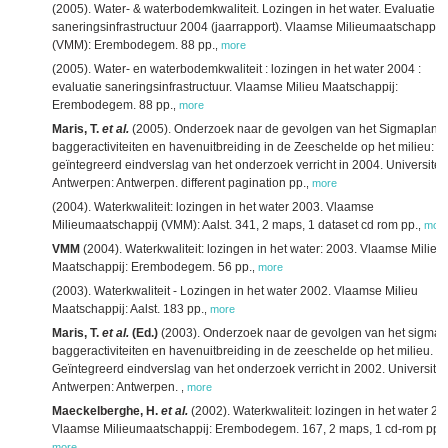
(2005). Water- & waterbodemkwaliteit. Lozingen in het water. Evaluatie
saneringsinfrastructuur 2004 (jaarrapport). Vlaamse Milieumaatschappij
(VMM): Erembodegem. 88 pp.
,
more
(2005). Water- en waterbodemkwaliteit : lozingen in het water 2004 :
evaluatie saneringsinfrastructuur. Vlaamse Milieu Maatschappij:
Erembodegem. 88 pp.
,
more
Maris, T.
et al.
(2005). Onderzoek naar de gevolgen van het Sigmaplan,
baggeractiviteiten en havenuitbreiding in de Zeeschelde op het milieu:
geïntegreerd eindverslag van het onderzoek verricht in 2004. Universiteit
Antwerpen: Antwerpen. different pagination pp.
,
more
(2004). Waterkwaliteit: lozingen in het water 2003. Vlaamse
Milieumaatschappij (VMM): Aalst. 341, 2 maps, 1 dataset cd rom pp.
,
mor
VMM
(2004). Waterkwaliteit: lozingen in het water: 2003. Vlaamse Milieu
Maatschappij: Erembodegem. 56 pp.
,
more
(2003). Waterkwaliteit - Lozingen in het water 2002. Vlaamse Milieu
Maatschappij: Aalst. 183 pp.
,
more
Maris, T.
et al.
(Ed.)
(2003). Onderzoek naar de gevolgen van het sigmap
baggeractiviteiten en havenuitbreiding in de zeeschelde op het milieu.
Geïntegreerd eindverslag van het onderzoek verricht in 2002. Universitei
Antwerpen: Antwerpen.
,
more
Maeckelberghe, H.
et al.
(2002). Waterkwaliteit: lozingen in het water 20
Vlaamse Milieumaatschappij: Erembodegem. 167, 2 maps, 1 cd-rom pp.
,
more