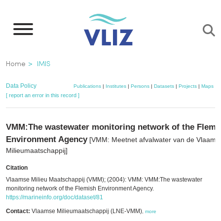
Skip
to
main
content
Breadcrumb
Home
IMIS
Data Policy
Publications
|
Institutes
|
Persons
|
Datasets
|
Projects
|
Maps
[ report an error in this record ]
VMM:The wastewater monitoring network of the Flemi
Environment Agency
[VMM: Meetnet afvalwater van de Vlaams
Milieumaatschappij]
Citation
Vlaamse Milieu Maatschappij (VMM); (2004): VMM: VMM:The wastewater
monitoring network of the Flemish Environment Agency.
https://marineinfo.org/doc/dataset/81
Contact:
Vlaamse Milieumaatschappij (LNE-VMM)
,
more