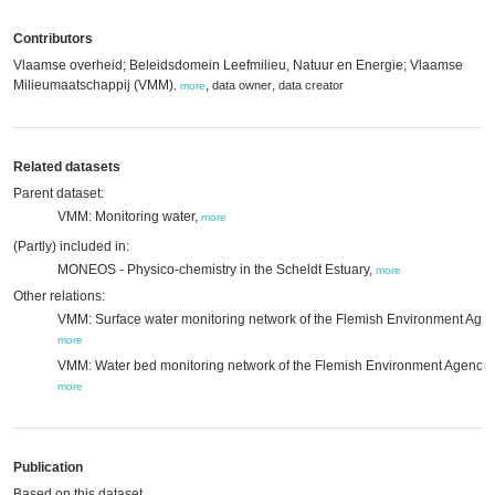
Contributors
Vlaamse overheid; Beleidsdomein Leefmilieu, Natuur en Energie; Vlaamse
Milieumaatschappij (VMM)
,
,
data owner
data creator
,
more
Related datasets
Parent dataset:
VMM: Monitoring water,
more
(Partly) included in:
MONEOS - Physico-chemistry in the Scheldt Estuary,
more
Other relations:
VMM: Surface water monitoring network of the Flemish Environment Agen
more
VMM: Water bed monitoring network of the Flemish Environment Agency,
more
Publication
Based on this dataset