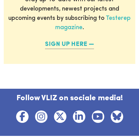
developments, newest projects and
upcoming events by subscribing to
Testerep
magazine
.
SIGN UP HERE
Follow VLIZ on sociale media!