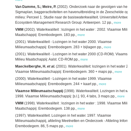
Van Damme, S.; Meire, P.
(2002). Onderzoek naar de gevolgen van het
Sigmaplan, baggeractiviteiten en havenuitbreiding in de Zeeschelde op 
milieu: Perceel 1. Studie naar de basiswaterkwaliteit. Universiteit Antwer
Ecosystem Management Research Group: Antwerpen. 12 pp.
,
more
VMM
(2002). Waterkwaliteit : lozingen in het water : 2002. Vlaamse Milie
Maatschappij: Erembodegem. 183 pp.
,
more
(2001). Waterkwaliteit - Lozingen in het water 2000. Vlaamse
Milieumaatschappij: Erembodegem. 283 + bijlagen pp.
,
more
(2001). Waterkwaliteit - Lozingen in het water 2000 (CD-ROM). Vlaamse
Milieu Maatschappij: Aalst. CD-ROM pp.
,
more
Maeckelberghe, H.
et al.
(2001). Waterkwaliteit: lozingen in het water 20
Vlaamse Milieumaatschappij: Erembodegem. 360 + maps pp.
,
more
(2000). Waterkwaliteit - Lozingen in het water 1999. Vlaamse
Milieumaatschappij: Erembodegem. 244 + kaart pp.
,
more
Vlaamse Milieumaatschappij
(1998). Waterkwaliteit. Lozingen in het wat
1998. Vlaamse Milieumaatschappij: [s.l.]. 93, 4 tabs, 3 maps pp.
,
more
VMM
(1998). Waterkwaliteit : lozingen in het water : 1998. Vlaamse Milie
Maatschappij: Erembodegem. 138 pp.
,
more
(1997). Waterkwaliteit. Lozingen in het water. 1997. Vlaamse
Milieumaatschappij, afdeling Meetnetten en Onderzoek - Afdeling Informa
Erembodegem. 86, 5 maps pp.
,
more