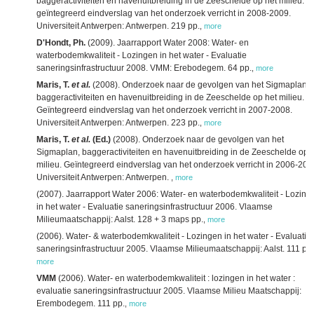
baggeractiviteiten en havenuitbreiding in de Zeeschelde op het milieu:
geïntegreerd eindverslag van het onderzoek verricht in 2008-2009.
Universiteit Antwerpen: Antwerpen. 219 pp.
,
more
D'Hondt, Ph.
(2009). Jaarrapport Water 2008: Water- en
waterbodemkwaliteit - Lozingen in het water - Evaluatie
saneringsinfrastructuur 2008. VMM: Erebodegem. 64 pp.
,
more
Maris, T.
et al.
(2008). Onderzoek naar de gevolgen van het Sigmaplan,
baggeractiviteiten en havenuitbreiding in de Zeeschelde op het milieu.
Geïntegreerd eindverslag van het onderzoek verricht in 2007-2008.
Universiteit Antwerpen: Antwerpen. 223 pp.
,
more
Maris, T.
et al.
(Ed.)
(2008). Onderzoek naar de gevolgen van het
Sigmaplan, baggeractiviteiten en havenuitbreiding in de Zeeschelde op 
milieu. Geïntegreerd eindverslag van het onderzoek verricht in 2006-200
Universiteit Antwerpen: Antwerpen.
,
more
(2007). Jaarrapport Water 2006: Water- en waterbodemkwaliteit - Lozing
in het water - Evaluatie saneringsinfrastructuur 2006. Vlaamse
Milieumaatschappij: Aalst. 128 + 3 maps pp.
,
more
(2006). Water- & waterbodemkwaliteit - Lozingen in het water - Evaluatie
saneringsinfrastructuur 2005. Vlaamse Milieumaatschappij: Aalst. 111 pp.
more
VMM
(2006). Water- en waterbodemkwaliteit : lozingen in het water :
evaluatie saneringsinfrastructuur 2005. Vlaamse Milieu Maatschappij:
Erembodegem. 111 pp.
,
more