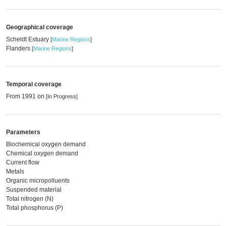
Geographical coverage
Scheldt Estuary
[
Marine Regions
]
Flanders
[
Marine Regions
]
Temporal coverage
From 1991 on
[In Progress]
Parameters
Biochemical oxygen demand
Chemical oxygen demand
Current flow
Metals
Organic micropolluents
Suspended material
Total nitrogen (N)
Total phosphorus (P)