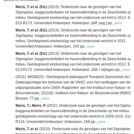
Maris, T.
et al.
(Ed.)
(2015). Onderzoek naar de gevolgen van het
Sigmaplan, baggeractiviteiten en havenuitbreiding in de Zeeschelde op 
milieu. Geïntegreerd eindverslag van het onderzoek verricht in 2013. E
015-R173. Universiteit Antwerpen: Antwerpen. [diff. pag.] pp.
,
more
Maris, T.
et al.
(Ed.)
(2013). Onderzoek naar de gevolgen van het
Sigmaplan, baggeractiviteiten en havenuitbreiding in de Zeeschelde op 
milieu. Geïntegreerd eindverslag van het onderzoek verricht in 2011.
Universiteit Antwerpen: Antwerpen. 245 pp.
,
more
Maris, T.
et al.
(Ed.)
(2013). Onderzoek naar de gevolgen van het
Sigmaplan, baggeractiviteiten en havenuitbreiding in de Zeeschelde op 
milieu. Geïntegreerd eindverslag van het onderzoek verricht in 2012. E
013-R173. Universiteit Antwerpen: Antwerpen. 208 + bijlagen pp.
,
more
(2011). MONEOS –Geïntegreerd datarapport Toestand Zeeschelde tot 20
Datarapportage ten behoeve van de VNSC voor het vastleggen van de
uitgangssituatie anno 2009.
Rapporten van het Instituut voor Natuur- en
Bosonderzoek
, 2011(8). Instituut voor Natuur- en Bosonderzoek (INBO):
Brussel. 77 pp.
,
more
Maris, T.; Meire, P.
(2011). Onderzoek naar de gevolgen van het Sigmapl
baggeractiviteiten en havenuitbreiding in de Zeeschelde op het milieu:
geïntegreerd eindverslag van het onderzoek verricht in 2009-2010. 011-
R143. Universiteit Antwerpen: Antwerpen. 169 pp.
,
more
Maris, T.
et al.
(2010). Onderzoek naar de gevolgen van het Sigmaplan,