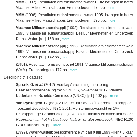
VMM
(1997). Resultaten emissiemeetnet water 1996: lozingen in het wate
Vlaamse Milieu Maatschappij: Erembodegem. 176 pp.
,
more
VMM
(1996). Resultaten emissiemeetnet water 1995: lozingen in het wate
Vlaamse Milieu Maatschappij: Erembodegem. 190 pp.
,
more
Vlaamse Milieumaatschappij
(1993). Resultaten emissiemeetnet water
1993. Vlaamse milieumaatschappij. Bestuur Meetnetten en Onderzoek.
Dienst Water: [s.l.]. 158 pp.
,
more
Vlaamse Milieumaatschappij
(1992). Resultaten emissiemeetnet water
1992. Vlaamse milieumaatschappij. Bestuur Meetnetten en Onderzoek.
Dienst Water: [s.l.]. 142 pp.
,
more
(1991). Resultaten emissiemeetnet 1991. Vlaamse Milieumaatschappij
(VMM): Erembodegem. 177 pp.
,
more
Describing this dataset
Spronk, G.
et al.
(2012). Verslag Afstemming monitoring -
Deeltjesgroottebepaling tbv MONEOS, November 2012. Vlaams
Nederlandse Schelde Commissie (VNSC): [s.l.]. 102 pp.
,
more
Van Ryckegem, G. (Ed.)
(2012). MONEOS –Geïntegreerd datarapport
ste
Toestand Zeeschelde INBO 2011. Monitoringsoverzicht en 1
lijnsrapportage Geomorfologie, diverstiteit Habitats en diversiteit Soorten.
Rapporten van het Instituut voor Natuur- en Bosonderzoek
, INBO.R.2012
INBO: Brussel. 70 pp.
,
more
(1999). Waterkwaliteit: persconferentie vrijdag 9 juli 1999 - lier + 3 kaarte