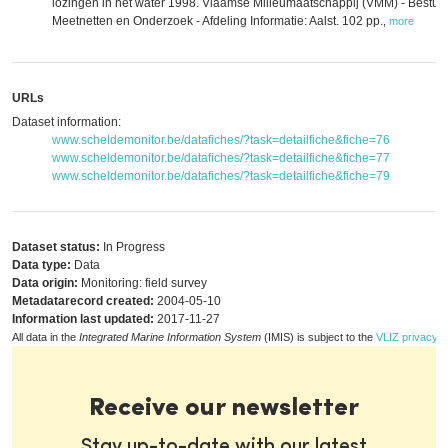
lozingen in het water 1998. Vlaamse Milieumaatschappij (VMM) - Bestuu
Meetnetten en Onderzoek - Afdeling Informatie: Aalst. 102 pp.
,
more
URLs
Dataset information:
www.scheldemonitor.be/datafiches/?task=detailfiche&fiche=76
www.scheldemonitor.be/datafiches/?task=detailfiche&fiche=77
www.scheldemonitor.be/datafiches/?task=detailfiche&fiche=79
Dataset status:
In Progress
Data type:
Data
Data origin:
Monitoring: field survey
Metadatarecord created:
2004-05-10
Information last updated:
2017-11-27
All data in the
Integrated Marine Information System
(IMIS) is subject to the
VLIZ privacy p
Receive our newsletter
Stay up-to-date with our latest