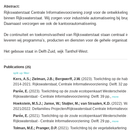
Abstract:
Rijkswaterstaat Centrale Informatievoorziening zorgt voor de ontwikkeling 
binnen Rijkswaterstaat. Wij zorgen voor industriele automatisering bij brug
Daarnaast verzorgen we ook de kantoorautomatisering.
De continuïteit en toekomstvastheid van Rijkswaterstaat staan centraal in
leveren wij programma’s, producten en diensten voor de gehele organisatie
Het gebouw staat in Delft-Zuid, wijk Tanthof-West.
Publications
(25)
split up
filter
Kers, A.S.; Zielman, J.B.; Bergwerff, J.W.
(2023). Toelichting op de habit
2014-2021. Rijkswaterstaat, Centrale Informatievoorziening: Delft. 32 pp.,
Parée, E.
(2023). Toelichting op de zoute ecotopenkaart Westerschelde 202
Rijkswaterstaat - Centrale Informatievoorziening: Delft. 39 pp.,
more
Hoekstein, M.S.J.; Janse, W.; Sluijter, M.; van Straalen, K.D.
(2022). Wate
2021/2022. Deltamilieu Projecten/Rijkswaterstaat Centrale Informatievoor
Parée, E.
(2021). Toelichting op de zoute ecotopenkaart Westerschelde 202
Rijkswaterstaat - Centrale Informatievoorziening: Delft. 29 pp.,
more
Tolman, M.E.; Pranger, D.P.
(2021). Toelichting bij de vegetatiekartering 