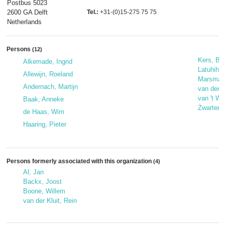
Postbus 5023
2600 GA Delft
Tel.:
+31-(0)15-275 75 75
Netherlands
Persons
(12)
Kers, Ba
Alkemade, Ingrid
Latuhihi
Allewijn, Roeland
Marsman,
Andernach, Martijn
van den 
van 't W
Baak, Anneke
Zwarter, 
de Haas, Wim
Haaring, Pieter
Persons formerly associated with this organization
(4)
Al, Jan
Backx, Joost
Boone, Willem
van der Kluit, Rein