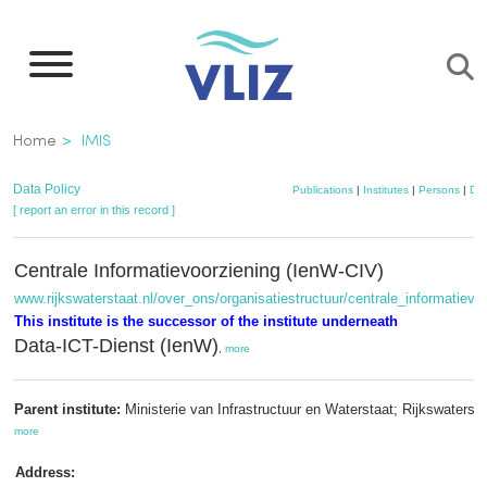
Skip
to
main
content
Breadcrumb
Home
IMIS
Data Policy
Publications
|
Institutes
|
Persons
|
Dat
[ report an error in this record ]
Centrale Informatievoorziening (IenW-CIV)
www.rijkswaterstaat.nl/over_ons/organisatiestructuur/centrale_informatievo
This institute is the successor of the institute underneath
Data-ICT-Dienst (IenW)
,
more
Parent institute:
Ministerie van Infrastructuur en Waterstaat; Rijkswaters
more
Address: