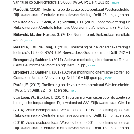
van false colour-luchtfoto's 1:5.000. RWS-CIV: Delft. 162 pp.,
more
Parée, E.
(2019). Toelichting op de zoute ecotopenkaart Westerschelde 201
Rijkswaterstaat - Centrale Informatievoorziening: Delft. 26 + bijlagen pp.,
m
van Deelen, J.J.; Stolk, A.H.; Verduin, E.C.
(2019). Zeegraskartering Oost
Rijkswaterstaat Centrale Informatie Voorziening: Amsterdam. 73 + bijlagen
Bijleveld, M.; den Hartog, G.
(2018). Nonnenbank Suikerplaat: resultaten
43 pp.,
more
Reitsma, J.M.; de Jong, J.
(2018). Toelichting bij de vegetatiekartering W
luchtfoto's 1:5.000. RWS–CIV, Servicedesk Geo-informatie: Delft. 242 + bij
Brongers, I.; Bakker, I.
(2017). Actieve monitoring chemische stoffen zout
Centrale Informatie Voorziening: Delft. 15 pp.,
more
Brongers, I.; Bakker, I.
(2017). Actieve monitoring chemische stoffen zout
Centrale Informatie Voorziening: Delft. 16 + bijlagen pp.,
more
Parée, E.
(2017). Toelichting op de zoute ecotopenkaart Westerschelde 201
RWS, CIV: Delft. 22 + bijlagen pp.,
more
van Loon, W.; Bakker, I.
(2017). Programma van eisen voor de zoute sedim
biologische toepassingen. Rijkswaterstaat WVL/Rijkswaterstaat, CIV: Lelys
(2016). Zoute ecotopenkaart Westerschelde 1996. Toelichting op de samen
Rijkswaterstaat - Centrale Informatievoorziening: Delft. 18 + bijlagen pp.,
m
(2016). Zoute ecotopenkaart Westerschelde 2001. Toelichting op de samen
Rijkswaterstaat - Centrale Informatievoorziening: Delft. 18 + bijlagen pp.,
m