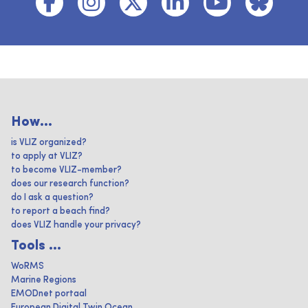
How...
is VLIZ organized?
to apply at VLIZ?
to become VLIZ-member?
does our research function?
do I ask a question?
to report a beach find?
does VLIZ handle your privacy?
Tools ...
WoRMS
Marine Regions
EMODnet portaal
European Digital Twin Ocean