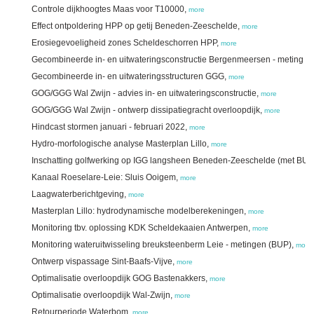
Controle dijkhoogtes Maas voor T10000,
more
Effect ontpoldering HPP op getij Beneden-Zeeschelde,
more
Erosiegevoeligheid zones Scheldeschorren HPP,
more
Gecombineerde in- en uitwateringsconstructie Bergenmeersen - meting en
Gecombineerde in- en uitwateringsstructuren GGG,
more
GOG/GGG Wal Zwijn - advies in- en uitwateringsconstructie,
more
GOG/GGG Wal Zwijn - ontwerp dissipatiegracht overloopdijk,
more
Hindcast stormen januari - februari 2022,
more
Hydro-morfologische analyse Masterplan Lillo,
more
Inschatting golfwerking op IGG langsheen Beneden-Zeeschelde (met BUP
Kanaal Roeselare-Leie: Sluis Ooigem,
more
Laagwaterberichtgeving,
more
Masterplan Lillo: hydrodynamische modelberekeningen,
more
Monitoring tbv. oplossing KDK Scheldekaaien Antwerpen,
more
Monitoring wateruitwisseling breuksteenberm Leie - metingen (BUP),
more
Ontwerp vispassage Sint-Baafs-Vijve,
more
Optimalisatie overloopdijk GOG Bastenakkers,
more
Optimalisatie overloopdijk Wal-Zwijn,
more
Retourperiode Waterbom,
more