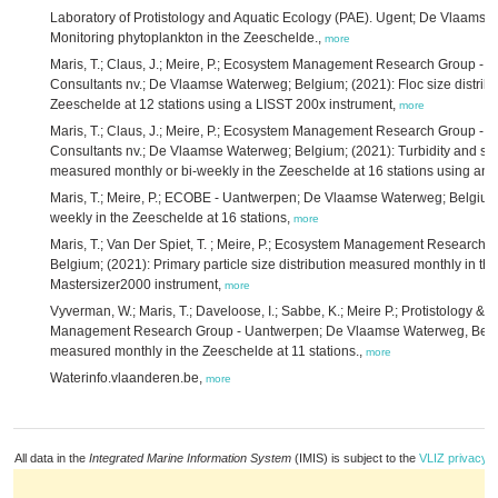
Laboratory of Protistology and Aquatic Ecology (PAE). Ugent; De Vlaams
Monitoring phytoplankton in the Zeeschelde.,
more
Maris, T.; Claus, J.; Meire, P.; Ecosystem Management Research Group - 
Consultants nv.; De Vlaamse Waterweg; Belgium; (2021): Floc size distrib
Zeeschelde at 12 stations using a LISST 200x instrument,
more
Maris, T.; Claus, J.; Meire, P.; Ecosystem Management Research Group - 
Consultants nv.; De Vlaamse Waterweg; Belgium; (2021): Turbidity and su
measured monthly or bi-weekly in the Zeeschelde at 16 stations using an 
Maris, T.; Meire, P.; ECOBE - Uantwerpen; De Vlaamse Waterweg; Belgium;
weekly in the Zeeschelde at 16 stations,
more
Maris, T.; Van Der Spiet, T. ; Meire, P.; Ecosystem Management Researc
Belgium; (2021): Primary particle size distribution measured monthly in th
Mastersizer2000 instrument,
more
Vyverman, W.; Maris, T.; Daveloose, I.; Sabbe, K.; Meire P.; Protistology &
Management Research Group - Uantwerpen; De Vlaamse Waterweg, Belgiu
measured monthly in the Zeeschelde at 11 stations.,
more
Waterinfo.vlaanderen.be,
more
All data in the
Integrated Marine Information System
(IMIS) is subject to the
VLIZ privacy p