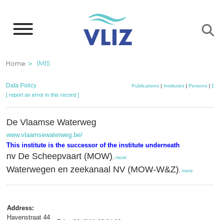
Skip
to
main
content
Breadcrumb
Home
IMIS
Data Policy
Publications
|
Institutes
|
Persons
|
Dat
[ report an error in this record ]
De Vlaamse Waterweg
www.vlaamsewaterweg.be/
This institute is the successor of the institute underneath
nv De Scheepvaart (MOW)
,
more
Waterwegen en zeekanaal NV (MOW-W&Z)
,
more
Address:
Havenstraat 44