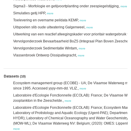
Sigma3 - Morfologie en getijvoortplanting onder zeespiegelstijging,
more
Simulaties getij HPP,
more
Toelevering en overname peildata KEMP,
more
Uitspoelen slib oude uitwatering Galgenweel,
more
Uitwerking van een reactief afwegingskader voor prioritair watergebruik t
Vervolgonderzoek Bevaarbaarheid BoZS (Integraal Plan Boven Zeeschel
Vervolgonderzoek Sedimentatie Wintam,
more
Vlassenbroek Ontwerp Dissipatiegracht,
more
Datasets
(10)
Ecosystem management group (ECOBE) - UA; De Vlaamse Waterweg nv; (
since 1995. Accessed yyyy-mm-dd. VLIZ.,
more
Laboratoire d'Ecologie Fonctionnelle (ECOLAB): France; De Vlaamse Wat
zooplankton in the Zeeschelde.,
more
Laboratoire d'Ecologie Fonctionnelle (ECOLAB): France; Ecosystem M
Laboratory of Protistology and Aquatic Ecology (Ugent-PAE); Department 
HYDR); Laboratory of Chemical Oceanography and Water Geochemistry (
(MOW-WL); De Vlaamse Waterweg NV: Belgium; (2020): OMES: Lippenbroek
more