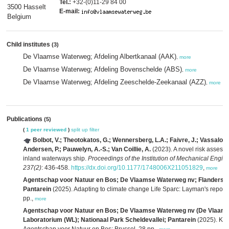
Tel.:
+32-(0)11-29 84 00
3500 Hasselt
E-mail:
Belgium
Child institutes
(3)
De Vlaamse Waterweg; Afdeling Albertkanaal (AAK)
,
more
De Vlaamse Waterweg; Afdeling Bovenschelde (ABS)
,
more
De Vlaamse Waterweg; Afdeling Zeeschelde-Zeekanaal (AZZ)
,
more
Publications
(5)
(
1 peer reviewed
)
split up
filter
Bolbot, V.; Theotokatos, G.; Wennersberg, L.A.; Faivre, J.; Vassalos,
Andersen, P.; Pauwelyn, A.-S.; Van Coillie, A.
(2023). A novel risk assess
inland waterways ship.
Proceedings of the Institution of Mechanical Engine
237(2)
: 436-458.
https://dx.doi.org/10.1177/1748006X211051829
,
more
Agentschap voor Natuur en Bos; De Vlaamse Waterweg nv; Flanders Hyd
Pantarein
(2025). Adapting to climate change Life Sparc: Layman's report
pp.,
more
Agentschap voor Natuur en Bos; De Vlaamse Waterweg nv (De Vlaam
Laboratorium (WL); Nationaal Park Scheldevallei; Pantarein
(2025). Klaa