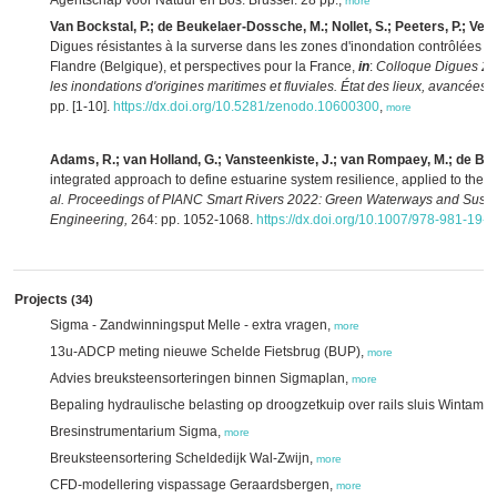
Agentschap voor Natuur en Bos: Brussel. 28 pp.,
more
Van Bockstal, P.; de Beukelaer-Dossche, M.; Nollet, S.; Peeters, P.; Ver
Digues résistantes à la surverse dans les zones d'inondation contrôlées d
Flandre (Belgique), et perspectives pour la France,
in
:
Colloque Digues 202
les inondations d'origines maritimes et fluviales. État des lieux, avancées
pp. [1-10].
https://dx.doi.org/10.5281/zenodo.10600300
,
more
Adams, R.; van Holland, G.; Vansteenkiste, J.; van Rompaey, M.; de B
integrated approach to define estuarine system resilience, applied to the
al.
Proceedings of PIANC Smart Rivers 2022: Green Waterways and Sustain
Engineering,
264: pp. 1052-1068.
https://dx.doi.org/10.1007/978-981-19-
Projects
(34)
Sigma - Zandwinningsput Melle - extra vragen,
more
13u-ADCP meting nieuwe Schelde Fietsbrug (BUP),
more
Advies breuksteensorteringen binnen Sigmaplan,
more
Bepaling hydraulische belasting op droogzetkuip over rails sluis Wintam,
m
Bresinstrumentarium Sigma,
more
Breuksteensortering Scheldedijk Wal-Zwijn,
more
CFD-modellering vispassage Geraardsbergen,
more