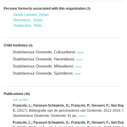
Persons formerly associated with this organization
(3)
Vande Lanotte, Johan
Verstreken, Johan
Veulemans, Hilde
Child institutes
(4)
Stadsbestuur Oostende; Cultuurdienst
,
more
Stadsbestuur Oostende; Havendienst
,
more
Stadsbestuur Oostende; Milieudienst
,
more
Stadsbestuur Oostende; Sportdienst
,
more
Publications
(45)
split up
filter
François, L.; Farasyn-Schepens, G.; François, P.; Gevaert, F.; Van Duyv
C.
(2017). Bibliografie van de geschiedenis van Oostende, 2012-2016.
Oos
Stadsbestuur Oostende: Oostende. 91 pp.,
more
François, L.; Farasyn-Schepens, G.; François, P.; Gevaert, F.; Van Duyv