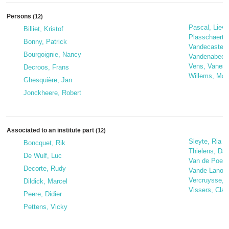
Persons
(12)
Pascal, Liev
Billiet, Kristof
Plasschaert, 
Bonny, Patrick
Vandecasteel
Bourgoignie, Nancy
Vandenabeele
Vens, Vanes
Decroos, Frans
Willems, Mar
Ghesquière, Jan
Jonckheere, Robert
Associated to an institute part
(12)
Sleyte, Ria
Boncquet, Rik
Thielens, Da
De Wulf, Luc
Van de Poel,
Decorte, Rudy
Vande Lanott
Vercruysse, 
Dildick, Marcel
Vissers, Cla
Peere, Didier
Pettens, Vicky