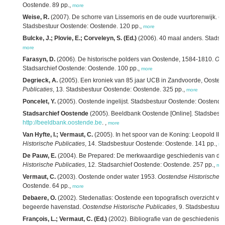
Oostende. 89 pp.,
more
Weise, R.
(2007). De schorre van Lissemoris en de oude vuurtorenwijk.
Oo
Stadsbestuur Oostende: Oostende. 120 pp.,
more
Bulcke, J.; Plovie, E.; Corveleyn, S. (Ed.)
(2006). 40 maal anders. Stadsb
more
Farasyn, D.
(2006). De historische polders van Oostende, 1584-1810.
Oos
Stadsarchief Oostende: Oostende. 100 pp.,
more
Degrieck, A.
(2005). Een kroniek van 85 jaar UCB in Zandvoorde, Ooste
Publicaties
, 13. Stadsbestuur Oostende: Oostende. 325 pp.,
more
Poncelet, Y.
(2005). Oostende ingelijst. Stadsbestuur Oostende: Oostende
Stadsarchief Oostende
(2005). Beeldbank Oostende [Online]. Stadsbest
http://beeldbank.oostende.be
. ,
more
Van Hyfte, I.; Vermaut, C.
(2005). In het spoor van de Koning: Leopold II
Historische Publicaties
, 14. Stadsbestuur Oostende: Oostende. 141 pp.,
mo
De Pauw, E.
(2004). Be Prepared: De merkwaardige geschiedenis van de 
Historische Publicaties
, 12. Stadsarchief Oostende: Oostende. 257 pp.,
mo
Vermaut, C.
(2003). Oostende onder water 1953.
Oostendse Historische P
Oostende. 64 pp.,
more
Debaere, O.
(2002). Stedenatlas: Oostende een topografisch overzicht van
begeerde havenstad.
Oostendse Historische Publicaties
, 9. Stadsbestuur
François, L.; Vermaut, C. (Ed.)
(2002). Bibliografie van de geschiedenis