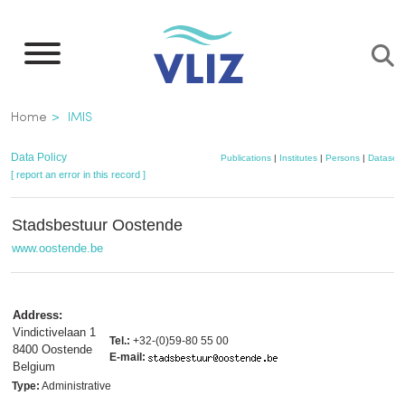
Skip
to
main
content
Breadcrumb
Home
IMIS
Data Policy
Publications
|
Institutes
|
Persons
|
Datasets
[ report an error in this record ]
Stadsbestuur Oostende
www.oostende.be
Address:
Vindictivelaan 1
Tel.:
+32-(0)59-80 55 00
8400 Oostende
E-mail:
Belgium
Type:
Administrative