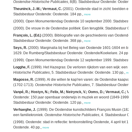
Oostendse Historische Publicaties
, 8(B). Stadsbestuur Oostende: Oostend
Theuninck, J.-M.; Vermaut, C.
(2001). Oostende stad in zicht: beelden en 
Stadsbestuur Oostende: Oostende. 184 pp.,
more
(2000). Open Monumentendag Oostende 10 september 2000. Stadsbestuu
(2000). De vrouw in de Oostendse politiek: Een terugblik. Stadsbestuur O
François, L. (Ed.)
(2000). Bibliografie van de geschiedenis van Oostende.
Stadsbestuur Oostende: Oostende. 368 pp.,
more
Seys, R.
(2000). Marginalia bij het Beleg van Oostende 1601-1604 en bij
1629. De Rumberg/Stadsbestuur Oostende: Oostende/Koekelare. 24 pp.,
(1999). Open Monumentendag Oostende 12 september 1999. Stadsbestuu
Logghe, F.
(1999). Het Hazegras: De verloren rijkdom van een wijk: een g
Historische Publicaties
, 5. Stadsbestuur Oostende: Oostende. 130 pp.,
mor
Magosse, R.
(1999). Al die willen te kap'ren varen: de Oostendse kaapva
(1702-1713).
Oostendse Historische Publicaties
, 7. Stadsbestuur Oostend
Vanpé, R.; Hostyn, N.; Felix, M.; Neirynck, V.; Ooms, D.; Vermaut, C.; Vila
Oostende: 150 jaar openbaar onderwijs in muziek en woord (1849-1999).
Stadsbestuur Oostende: Oostende. 120 pp.,
more
Verhaeghe, J.
(1999). De Oostendse kunstschilders François Musin (1820
een familiekroniek.
Oostendse Historische Publicaties
, 4. Stadsbestuur O
(1998). Oostende: stad in reflectie: tentoonstelling Oostende, 4 april tot 1
Oostende. 40 pp.,
more