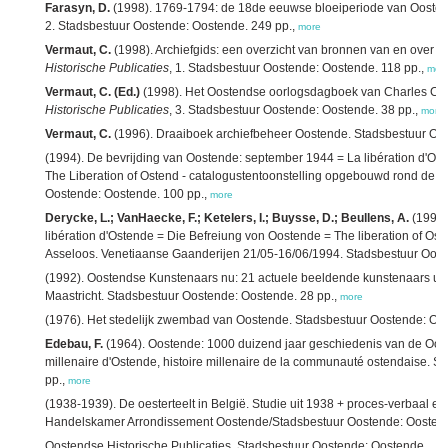
Farasyn, D.
(1998). 1769-1794: de 18de eeuwse bloeiperiode van Ooste
2. Stadsbestuur Oostende: Oostende. 249 pp.,
more
Vermaut, C.
(1998). Archiefgids: een overzicht van bronnen van en over
Historische Publicaties
, 1. Stadsbestuur Oostende: Oostende. 118 pp.,
mor
Vermaut, C. (Ed.)
(1998). Het Oostendse oorlogsdagboek van Charles Cas
Historische Publicaties
, 3. Stadsbestuur Oostende: Oostende. 38 pp.,
more
Vermaut, C.
(1996). Draaiboek archiefbeheer Oostende. Stadsbestuur Oo
(1994). De bevrijding van Oostende: september 1944 = La libération d'Os
The Liberation of Ostend - catalogustentoonstelling opgebouwd rond de co
Oostende: Oostende. 100 pp.,
more
Derycke, L.; VanHaecke, F.; Ketelers, I.; Buysse, D.; Beullens, A.
(1994)
libération d'Ostende = Die Befreiung von Oostende = The liberation of Os
Asseloos. Venetiaanse Gaanderijen 21/05-16/06/1994. Stadsbestuur Oost
(1992). Oostendse Kunstenaars nu: 21 actuele beeldende kunstenaars uit 
Maastricht. Stadsbestuur Oostende: Oostende. 28 pp.,
more
(1976). Het stedelijk zwembad van Oostende. Stadsbestuur Oostende: Oos
Edebau, F.
(1964). Oostende: 1000 duizend jaar geschiedenis van de Oo
millenaire d'Ostende, histoire millenaire de la communauté ostendaise. 
pp.,
more
(1938-1939). De oesterteelt in België. Studie uit 1938 + proces-verbaal e
Handelskamer Arrondissement Oostende/Stadsbestuur Oostende: Oostend
Oostendse Historische Publicaties. Stadsbestuur Oostende: Oostende. ,
mo