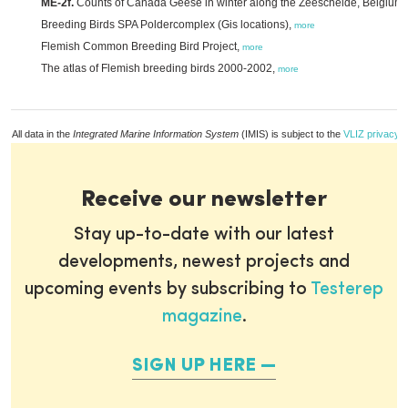
ME-2f.
Counts of Canada Geese in winter along the Zeeschelde, Belgium
Breeding Birds SPA Poldercomplex (Gis locations),
more
Flemish Common Breeding Bird Project,
more
The atlas of Flemish breeding birds 2000-2002,
more
All data in the
Integrated Marine Information System
(IMIS) is subject to the
VLIZ privacy p
Receive our newsletter
Stay up-to-date with our latest
developments, newest projects and
upcoming events by subscribing to
Testerep
magazine
.
SIGN UP HERE