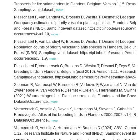
Transects for fire salamanders in Flanders, Belgium. Version 1.15. Researc
Samplingevent dataset.,
more
Piesschaert F, Van Landuyt W, Brosens D, Westra T, Desmet P, Ledegen H,
Occupancy estimates of priority vascular plants species in Flanders, Belgiu
and Forest (INBO). Samplingevent dataset. https://ipt.inbo.be/resource?r
occurrences&v=1.10,
more
Piesschaert F, Van Landuyt W, Brosens D, Westra T, Desmet P, Ledegen H,
Population counts of priority vascular plants species in Flanders, Belgium.
Forest (INBO). Samplingevent dataset. https://ipt.inbo.be/resource?r=meet
occurrences&v=1.9,
more
Piesschaert F, Vermeersch G, Brosens D, Westra T, Desmet P, Feys S, Van
breeding birds in Flanders, Belgium (post 2016). Version 1.11. Research In
Samplingevent dataset. https://ipt.inbo.be/resource?r=meetnetten-abv2-o
Steeman R, Vanreusel W, Barendse R, Verloove F, Wysmantel N, Van den B
Zwaenepoel A, Van Vooren P, Desmet P, Gielen K, Herremans M, Swinnen K,
(2021): Waarnemingen.be - Plant occurrences in Flanders and the Brussel
Dataset/Occurrence.,
more
Vermeersch G, Anselin A, Devos K, Herremans M, Stevens J, Gabriëls J, V
Broedvogels - Atlas of the breeding birds in Flanders 2000-2002. v1.6. Res
Dataset/Occurrence.,
more
Vermeersch G, Anselin A, Herremans M, Brosens D (2024). ABV - Common b
1.12. Research Institute for Nature and Forest (INBO). Samplingevent data