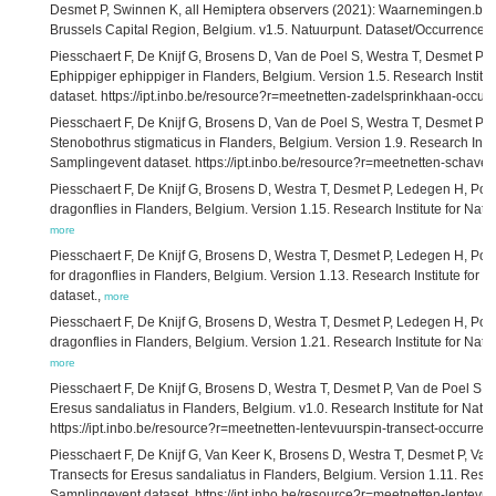
Desmet P, Swinnen K, all Hemiptera observers (2021): Waarnemingen.be -
Brussels Capital Region, Belgium. v1.5. Natuurpunt. Dataset/Occurrence.,
Piesschaert F, De Knijf G, Brosens D, Van de Poel S, Westra T, Desmet P, P
Ephippiger ephippiger in Flanders, Belgium. Version 1.5. Research Institu
dataset. https://ipt.inbo.be/resource?r=meetnetten-zadelsprinkhaan-occu
Piesschaert F, De Knijf G, Brosens D, Van de Poel S, Westra T, Desmet P, P
Stenobothrus stigmaticus in Flanders, Belgium. Version 1.9. Research Insti
Samplingevent dataset. https://ipt.inbo.be/resource?r=meetnetten-schave
Piesschaert F, De Knijf G, Brosens D, Westra T, Desmet P, Ledegen H, Poll
dragonflies in Flanders, Belgium. Version 1.15. Research Institute for Nat
more
Piesschaert F, De Knijf G, Brosens D, Westra T, Desmet P, Ledegen H, Poll
for dragonflies in Flanders, Belgium. Version 1.13. Research Institute for
dataset.,
more
Piesschaert F, De Knijf G, Brosens D, Westra T, Desmet P, Ledegen H, Poll
dragonflies in Flanders, Belgium. Version 1.21. Research Institute for Nat
more
Piesschaert F, De Knijf G, Brosens D, Westra T, Desmet P, Van de Poel S, P
Eresus sandaliatus in Flanders, Belgium. v1.0. Research Institute for Nat
https://ipt.inbo.be/resource?r=meetnetten-lentevuurspin-transect-occurre
Piesschaert F, De Knijf G, Van Keer K, Brosens D, Westra T, Desmet P, Van 
Transects for Eresus sandaliatus in Flanders, Belgium. Version 1.11. Resea
Samplingevent dataset. https://ipt.inbo.be/resource?r=meetnetten-lentev