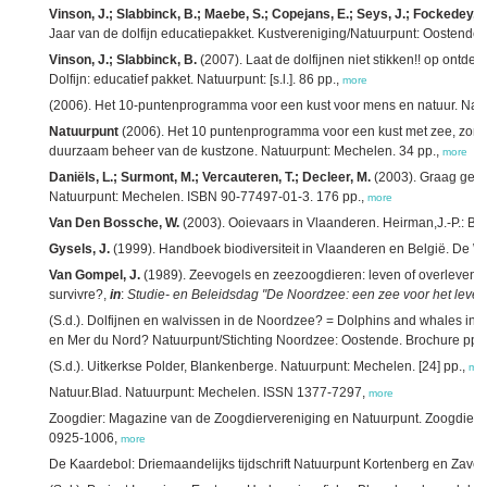
Vinson, J.; Slabbinck, B.; Maebe, S.; Copejans, E.; Seys, J.; Fockedey, N.
Jaar van de dolfijn educatiepakket. Kustvereniging/Natuurpunt: Oostende.
Vinson, J.; Slabbinck, B.
(2007). Laat de dolfijnen niet stikken!! op ontde
Dolfijn: educatief pakket. Natuurpunt: [s.l.]. 86 pp.,
more
(2006). Het 10-puntenprogramma voor een kust voor mens en natuur. Natu
Natuurpunt
(2006). Het 10 puntenprogramma voor een kust met zee, zon 
duurzaam beheer van de kustzone. Natuurpunt: Mechelen. 34 pp.,
more
Daniëls, L.; Surmont, M.; Vercauteren, T.; Decleer, M.
(2003). Graag gedaa
Natuurpunt: Mechelen. ISBN 90-77497-01-3. 176 pp.,
more
Van Den Bossche, W.
(2003). Ooievaars in Vlaanderen. Heirman,J.-P.: Bru
Gysels, J.
(1999). Handboek biodiversiteit in Vlaanderen en België. De W
Van Gompel, J.
(1989). Zeevogels en zeezoogdieren: leven of overleven? 
survivre?,
in
:
Studie- en Beleidsdag "De Noordzee: een zee voor het leve
(S.d.). Dolfijnen en walvissen in de Noordzee? = Dolphins and whales in 
en Mer du Nord? Natuurpunt/Stichting Noordzee: Oostende. Brochure pp.
(S.d.). Uitkerkse Polder, Blankenberge. Natuurpunt: Mechelen. [24] pp.,
mo
Natuur.Blad. Natuurpunt: Mechelen. ISSN 1377-7297,
more
Zoogdier: Magazine van de Zoogdiervereniging en Natuurpunt. Zoogdierv
0925-1006,
more
De Kaardebol: Driemaandelijks tijdschrift Natuurpunt Kortenberg en Zaven