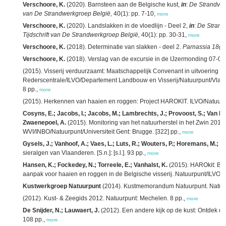
Verschoore, K.
(2020). Barnsteen aan de Belgische kust,
in
:
De Strandvlo 
van De Strandwerkgroep België,
40(1): pp. 7-10,
more
Verschoore, K.
(2020). Landslakken in de vloedlijn - Deel 2,
in
:
De Strandv
Tijdschrift van De Strandwerkgroep België,
40(1): pp. 30-31,
more
Verschoore, K.
(2018). Determinatie van slakken - deel 2.
Parnassia 18(6
Verschoore, K.
(2018). Verslag van de excursie in de IJzermonding 07-0
(2015). Visserij verduurzaamt: Maatschappelijk Convenant in uitvoering va
Rederscentrale/ILVO/Departement Landbouw en Visserij/Natuurpunt/Vlaams
8 pp.,
more
(2015). Herkennen van haaien en roggen: Project HAROKIT. ILVO/Natuurp
Cosyns, E.; Jacobs, I.; Jacobs, M.; Lambrechts, J.; Provoost, S.; Van Br
Zwaenepoel, A.
(2015). Monitoring van het natuurherstel in het Zwin 2011
WVI/INBO/Natuurpunt/Universiteit Gent: Brugge. [322] pp.,
more
Gysels, J.; Vanhoof, A.; Vaes, L.; Luts, R.; Wouters, P.; Horemans, M.; L
sieralgen van Vlaanderen. [S.n.]: [s.l.]. 93 pp.,
more
Hansen, K.; Fockedey, N.; Torreele, E.; Vanhalst, K.
(2015). HAROkit: Bel
aanpak voor haaien en roggen in de Belgische visserij. Natuurpunt/ILVO/V
Kustwerkgroep Natuurpunt
(2014). Kustmemorandum Natuurpunt. Natuur
(2012). Kust- & Zeegids 2012. Natuurpunt: Mechelen. 8 pp.,
more
De Snijder, N.; Lauwaert, J.
(2012). Een andere kijk op de kust: Ontdek d
108 pp.,
more