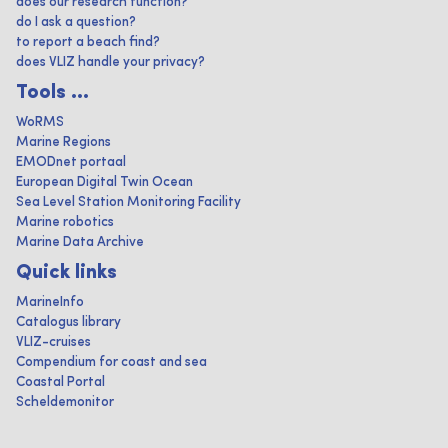
does our research function?
do I ask a question?
to report a beach find?
does VLIZ handle your privacy?
Tools ...
WoRMS
Marine Regions
EMODnet portaal
European Digital Twin Ocean
Sea Level Station Monitoring Facility
Marine robotics
Marine Data Archive
Quick links
MarineInfo
Catalogus library
VLIZ-cruises
Compendium for coast and sea
Coastal Portal
Scheldemonitor