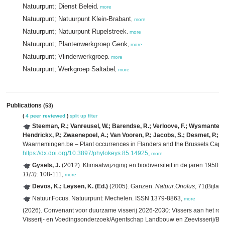
Natuurpunt; Dienst Beleid
,
more
Natuurpunt; Natuurpunt Klein-Brabant
,
more
Natuurpunt; Natuurpunt Rupelstreek
,
more
Natuurpunt; Plantenwerkgroep Genk
,
more
Natuurpunt; Vlinderwerkgroep
,
more
Natuurpunt; Werkgroep Saltabel
,
more
Publications
(53)
(
4 peer reviewed
)
split up
filter
Steeman, R.; Vanreusel, W.; Barendse, R.; Verloove, F.; Wysmantel, 
Hendrickx, P.; Zwaenepoel, A.; Van Vooren, P.; Jacobs, S.; Desmet, P.; 
Waarnemingen.be – Plant occurrences in Flanders and the Brussels Capit
https://dx.doi.org/10.3897/phytokeys.85.14925
,
more
Gysels, J.
(2012). Klimaatwijziging en biodiversiteit in de jaren 1950
11(3)
: 108-111,
more
Devos, K.; Leysen, K. (Ed.)
(2005). Ganzen.
Natuur.Oriolus
, 71(Bijla
Natuur.Focus. Natuurpunt: Mechelen. ISSN 1379-8863,
more
(2026). Convenant voor duurzame visserij 2026-2030: Vissers aan het roer 
Visserij- en Voedingsonderzoek/Agentschap Landbouw en Zeevisserij/Bel