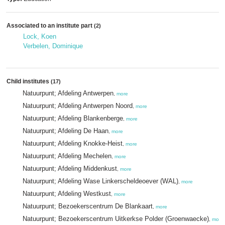
Associated to an institute part
(2)
Lock, Koen
Verbelen, Dominique
Child institutes
(17)
Natuurpunt; Afdeling Antwerpen
,
more
Natuurpunt; Afdeling Antwerpen Noord
,
more
Natuurpunt; Afdeling Blankenberge
,
more
Natuurpunt; Afdeling De Haan
,
more
Natuurpunt; Afdeling Knokke-Heist
,
more
Natuurpunt; Afdeling Mechelen
,
more
Natuurpunt; Afdeling Middenkust
,
more
Natuurpunt; Afdeling Wase Linkerscheldeoever (WAL)
,
more
Natuurpunt; Afdeling Westkust
,
more
Natuurpunt; Bezoekerscentrum De Blankaart
,
more
Natuurpunt; Bezoekerscentrum Uitkerkse Polder (Groenwaecke)
,
more