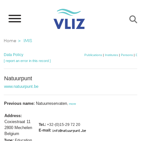
Skip
to
main
content
Breadcrumb
Home
IMIS
Data Policy
Publications
|
Institutes
|
Persons
|
Dat
[ report an error in this record ]
Natuurpunt
www.natuurpunt.be
Previous name:
Natuurreservaten
,
more
Address:
Coxiestraat 11
Tel.:
+32-(0)15-29 72 20
2800 Mechelen
E-mail:
Belgium
Type:
Education