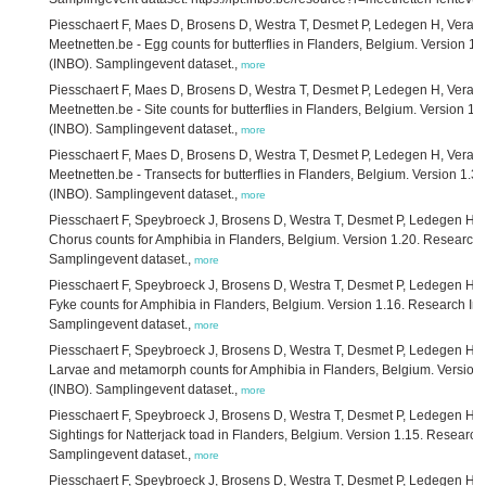
Piesschaert F, Maes D, Brosens D, Westra T, Desmet P, Ledegen H, Veraght
Meetnetten.be - Egg counts for butterflies in Flanders, Belgium. Version 1.
(INBO). Samplingevent dataset.,
more
Piesschaert F, Maes D, Brosens D, Westra T, Desmet P, Ledegen H, Veraght
Meetnetten.be - Site counts for butterflies in Flanders, Belgium. Version 1.
(INBO). Samplingevent dataset.,
more
Piesschaert F, Maes D, Brosens D, Westra T, Desmet P, Ledegen H, Veraght
Meetnetten.be - Transects for butterflies in Flanders, Belgium. Version 1.33
(INBO). Samplingevent dataset.,
more
Piesschaert F, Speybroeck J, Brosens D, Westra T, Desmet P, Ledegen H, V
Chorus counts for Amphibia in Flanders, Belgium. Version 1.20. Research In
Samplingevent dataset.,
more
Piesschaert F, Speybroeck J, Brosens D, Westra T, Desmet P, Ledegen H, V
Fyke counts for Amphibia in Flanders, Belgium. Version 1.16. Research Inst
Samplingevent dataset.,
more
Piesschaert F, Speybroeck J, Brosens D, Westra T, Desmet P, Ledegen H, V
Larvae and metamorph counts for Amphibia in Flanders, Belgium. Version 1
(INBO). Samplingevent dataset.,
more
Piesschaert F, Speybroeck J, Brosens D, Westra T, Desmet P, Ledegen H, V
Sightings for Natterjack toad in Flanders, Belgium. Version 1.15. Research 
Samplingevent dataset.,
more
Piesschaert F, Speybroeck J, Brosens D, Westra T, Desmet P, Ledegen H, V