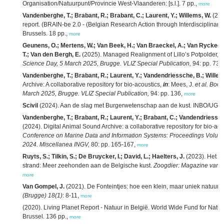
Organisation/Natuurpunt/Provincie West-Vlaanderen: [s.l.]. 7 pp.,
more
Vandenberghe, T.; Brabant, R.; Brabant, C.; Laurent, Y.; Willems, W.
(202
report. (BRAIN-be 2.0 - (Belgian Research Action through Interdisciplinary
Brussels. 18 pp.,
more
Geunens, O.; Mertens, W.; Van Beek, H.; Van Braeckel, A.; Van Ryckegem,
T.; Van den Bergh, E.
(2025). Managed Realignment of Lillo’s Potpolder,
i
Science Day, 5 March 2025, Brugge. VLIZ Special Publication,
94: pp. 73,
Vandenberghe, T.; Brabant, R.; Laurent, Y.; Vandendriessche, B.; Willem
Archive: A collaborative repository for bio-acoustics,
in
: Mees, J.
et al.
Book 
March 2025, Brugge. VLIZ Special Publication,
94: pp. 136,
more
Scivil
(2024). Aan de slag met Burgerwetenschap aan de kust. INBO/UGent/
Vandenberghe, T.; Brabant, R.; Laurent, Y.; Brabant, C.; Vandendriessche
(2024). Digital Animal Sound Archive: a collaborative repository for bio-aco
Conference on Marine Data and Information Systems: Proceedings Volu
2024. Miscellanea INGV,
80: pp. 165-167,
more
Ruyts, S.; Tilkin, S.; De Bruycker, I.; David, L.; Haelters, J.
(2023). Het N
strand: Meer zeehonden aan de Belgische kust.
Zoogdier: Magazine van d
more
Van Gompel, J.
(2021). De Fonteintjes: hoe een klein, maar uniek natuurg
(Brugge) 18(1)
: 8-11,
more
(2020). Living Planet Report - Natuur in België. World Wide Fund for Na
Brussel. 136 pp.,
more