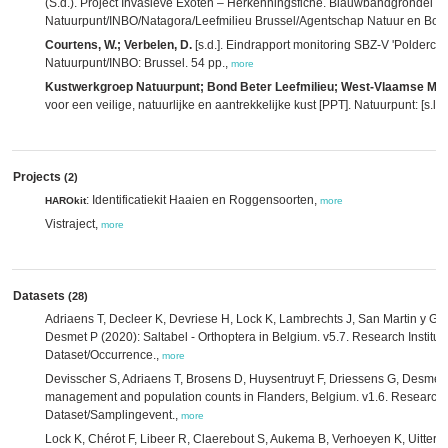
(S.d.). Project Invasieve Exoten – Herkenningsfiche. Blauwbandgrondel
P
Natuurpunt/INBO/Natagora/Leefmilieu Brussel/Agentschap Natuur en Bos (AN
Courtens, W.; Verbelen, D.
[s.d.]. Eindrapport monitoring SBZ-V 'Polderco
Natuurpunt/INBO: Brussel. 54 pp.,
more
Kustwerkgroep Natuurpunt; Bond Beter Leefmilieu; West-Vlaamse Mili
voor een veilige, natuurlijke en aantrekkelijke kust [PPT]. Natuurpunt: [s.l.].
Projects
(2)
: Identificatiekit Haaien en Roggensoorten,
HAROkit
more
Vistraject,
more
Datasets
(28)
Adriaens T, Decleer K, Devriese H, Lock K, Lambrechts J, San Martin y G
Desmet P (2020): Saltabel - Orthoptera in Belgium. v5.7. Research Institut
Dataset/Occurrence.,
more
Devisscher S, Adriaens T, Brosens D, Huysentruyt F, Driessens G, Desm
management and population counts in Flanders, Belgium. v1.6. Research In
Dataset/Samplingevent.,
more
Lock K, Chérot F, Libeer R, Claerebout S, Aukema B, Verhoeyen K, Uitter