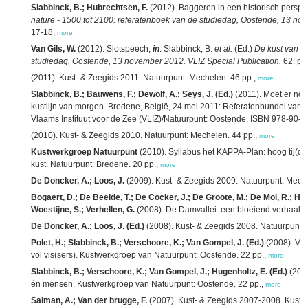
Slabbinck, B.; Hubrechtsen, F.
(2012). Baggeren in een historisch perspec
nature - 1500 tot 2100: referatenboek van de studiedag, Oostende, 13 nov
17-18,
more
Van Gils, W.
(2012). Slotspeech,
in
: Slabbinck, B.
et al.
(Ed.)
De kust van na
studiedag, Oostende, 13 november 2012. VLIZ Special Publication,
62: pp
(2011). Kust- & Zeegids 2011. Natuurpunt: Mechelen. 46 pp.,
more
Slabbinck, B.; Bauwens, F.; Dewolf, A.; Seys, J. (Ed.)
(2011). Moet er nog
kustlijn van morgen. Bredene, België, 24 mei 2011: Referatenbundel van 
Vlaams Instituut voor de Zee (VLIZ)/Natuurpunt: Oostende. ISBN 978-90-8
(2010). Kust- & Zeegids 2010. Natuurpunt: Mechelen. 44 pp.,
more
Kustwerkgroep Natuurpunt
(2010). Syllabus het KAPPA-Plan: hoog tij(d) v
kust. Natuurpunt: Bredene. 20 pp.,
more
De Doncker, A.; Loos, J.
(2009). Kust- & Zeegids 2009. Natuurpunt: Meche
Bogaert, D.; De Beelde, T.; De Cocker, J.; De Groote, M.; De Mol, R.; Hen
Woestijne, S.; Verhellen, G.
(2008). De Damvallei: een bloeiend verhaal. 
De Doncker, A.; Loos, J. (Ed.)
(2008). Kust- & Zeegids 2008. Natuurpunt:
Polet, H.; Slabbinck, B.; Verschoore, K.; Van Gompel, J. (Ed.)
(2008). Vis
vol vis(sers). Kustwerkgroep van Natuurpunt: Oostende. 22 pp.,
more
Slabbinck, B.; Verschoore, K.; Van Gompel, J.; Hugenholtz, E. (Ed.)
(2008
én mensen. Kustwerkgroep van Natuurpunt: Oostende. 22 pp.,
more
Salman, A.; Van der brugge, F.
(2007). Kust- & Zeegids 2007-2008. Kustve