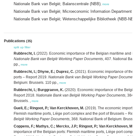
Nationale Bank van België; Balanscentrale (NBB)
,
more
Nationale Bank van België; Microeconomic Information Department 
Nationale Bank van België; Wetenschappelijke Bibliotheek (NBB-NB)
Publications
(35)
split up
filter
Rubbrecht, I.
(2022). Economic importance of the Belgian maritime and inl
Nationale Bank van België Working Paper Documents
, 407. National Ban
pp.,
more
Rubbrecht, I.; Dhyne, E.; Duprez, C.
(2021). Economic importance of the 
ports – Report 2019.
Nationale Bank van België Working Paper Document
Belgium: Brussels. 110 pp.,
more
Rubbrecht, I.; Burggraeve, K.
(2020). Economic importance of the Belgian
Report 2018.
Nationale Bank van België Working Paper Documents
, 384.
Brussels. ,
more
Gueli, E.; Ringoot, P.; Van Kerckhoven, M.
(2019). The economic importanc
Flemish maritime ports, Liège port complex and the port of Brussels – Rep
België Working Paper Documents
, 368. National Bank of Belgium: Brussel
Coppens, F.; Mathys, C.; Merckx, J.P.; Ringoot, P.; Van Kerckhoven, M.
(
importance of the Belgian ports: Flemish maritime ports, Liège port comple