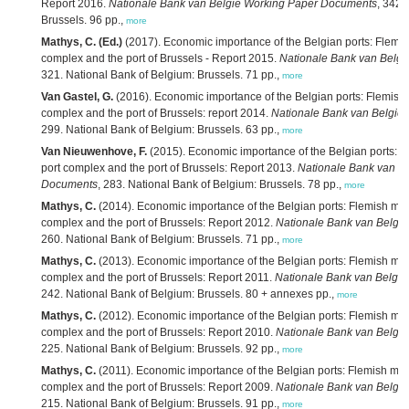
Report 2016.
Nationale Bank van België Working Paper Documents
, 342.
Brussels. 96 pp.,
more
Mathys, C. (Ed.)
(2017). Economic importance of the Belgian ports: Flemish
complex and the port of Brussels - Report 2015.
Nationale Bank van Belg
321. National Bank of Belgium: Brussels. 71 pp.,
more
Van Gastel, G.
(2016). Economic importance of the Belgian ports: Flemish m
complex and the port of Brussels: report 2014.
Nationale Bank van België
299. National Bank of Belgium: Brussels. 63 pp.,
more
Van Nieuwenhove, F.
(2015). Economic importance of the Belgian ports: F
port complex and the port of Brussels: Report 2013.
Nationale Bank van B
Documents
, 283. National Bank of Belgium: Brussels. 78 pp.,
more
Mathys, C.
(2014). Economic importance of the Belgian ports: Flemish mari
complex and the port of Brussels: Report 2012.
Nationale Bank van Belgi
260. National Bank of Belgium: Brussels. 71 pp.,
more
Mathys, C.
(2013). Economic importance of the Belgian ports: Flemish mari
complex and the port of Brussels: Report 2011.
Nationale Bank van Belgi
242. National Bank of Belgium: Brussels. 80 + annexes pp.,
more
Mathys, C.
(2012). Economic importance of the Belgian ports: Flemish mari
complex and the port of Brussels: Report 2010.
Nationale Bank van Belgi
225. National Bank of Belgium: Brussels. 92 pp.,
more
Mathys, C.
(2011). Economic importance of the Belgian ports: Flemish mari
complex and the port of Brussels: Report 2009.
Nationale Bank van Belgi
215. National Bank of Belgium: Brussels. 91 pp.,
more