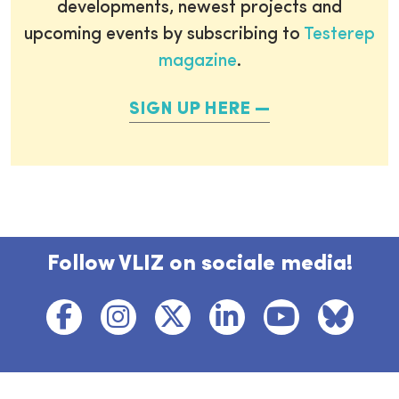
developments, newest projects and
upcoming events by subscribing to
Testerep
magazine
.
SIGN UP HERE
Follow VLIZ on sociale media!