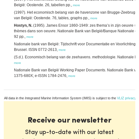
België: Oostende. 26, tabellen pp.,
more
(1997). Het economisch belang van de havenzone van Brugge-Zeebrugge
van België: Oostende. 76, tables, graphs pp.,
more
Hostyn, N.
(1995). James Ensor 1860-1949: zes thema’s in zijn oeuvre =
thèmes dans son oeuvre. Nationale Bank van België/Banque Nationale de 
92 pp.,
more
Nationale bank van België: Tijdschrift voor Documentatie en Voorlichting .
Brussel. ISSN 0772-2613,
more
(S.d.). Economisch belang van de zeehavens. methodologie. Nationale Bank 
more
Nationale Bank van België Working Paper Documents. Nationale Bank van
1375-680X; e-ISSN 1784-2476,
more
All data in the
Integrated Marine Information System
(IMIS) is subject to the
VLIZ privacy p
Receive our newsletter
Stay up-to-date with our latest