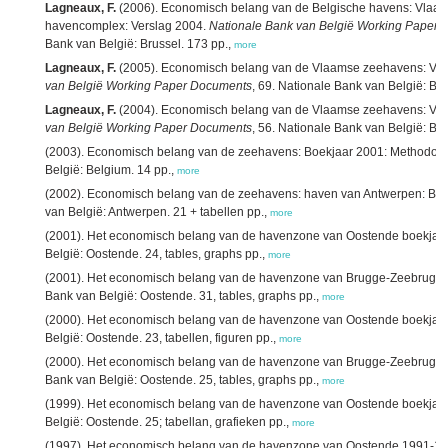
Lagneaux, F.
(2006). Economisch belang van de Belgische havens: Vlaa
havencomplex: Verslag 2004.
Nationale Bank van België Working Paper
Bank van België: Brussel. 173 pp.,
more
Lagneaux, F.
(2005). Economisch belang van de Vlaamse zeehavens: Ver
van België Working Paper Documents
, 69. Nationale Bank van België: Bru
Lagneaux, F.
(2004). Economisch belang van de Vlaamse zeehavens: Ver
van België Working Paper Documents
, 56. Nationale Bank van België: Bru
(2003). Economisch belang van de zeehavens: Boekjaar 2001: Methodolo
België: Belgium. 14 pp.,
more
(2002). Economisch belang van de zeehavens: haven van Antwerpen: Boe
van België: Antwerpen. 21 + tabellen pp.,
more
(2001). Het economisch belang van de havenzone van Oostende boekjaar
België: Oostende. 24, tables, graphs pp.,
more
(2001). Het economisch belang van de havenzone van Brugge-Zeebrugge
Bank van België: Oostende. 31, tables, graphs pp.,
more
(2000). Het economisch belang van de havenzone van Oostende boekjaar
België: Oostende. 23, tabellen, figuren pp.,
more
(2000). Het economisch belang van de havenzone van Brugge-Zeebrugge
Bank van België: Oostende. 25, tables, graphs pp.,
more
(1999). Het economisch belang van de havenzone van Oostende boekjaar
België: Oostende. 25; tabellan, grafieken pp.,
more
(1997). Het economisch belang van de havenzone van Oostende 1991-19