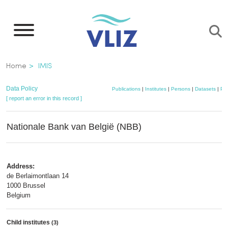
Skip
to
main
content
Breadcrumb
Home
IMIS
Data Policy
Publications
|
Institutes
|
Persons
|
Datasets
|
Pro
[ report an error in this record ]
Nationale Bank van België (NBB)
Address:
de Berlaimontlaan 14
1000 Brussel
Belgium
Child institutes
(3)