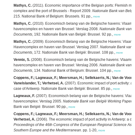
Mathys, C.
(2011). Economic importance of the Belgian ports: Flemish mari
complex and the port of Brussels - Report 2009.
Nationale Bank van Belg
215. National Bank of Belgium: Brussels. 91 pp.,
more
Mathys, C.
(2010). Economisch belang van de Belgische havens: Vlaams
havencomplex en haven van Brussel: Verslag 2008.
Nationale Bank van B
Documents
, 192. Nationale Bank van België: Brussel. 92 pp.,
more
Mathys, C.
(2009). Economisch Belang van de Belgische Havens: Vlaams
Havencomplex en haven van Brussel. Verslag 2007.
Nationale Bank van 
Documents
, 172. Nationale Bank van België: Brussel. 108 pp.,
more
Vennix, S.
(2008). Economisch belang van de Belgische havens: Vlaamse
havencomplex en haven van Brussel: Verslag 2006.
Nationale Bank van B
Documents
, 134. National Bank of Belgium: Brussel. 104 pp.,
more
Coppens, F.; Lagneaux, F.; Meersman, H.; Sellekaerts, N.; Van de Voorde
Vanelslander, T.; Verhetsel, A.
(2007). Economic impact of port activity: a 
case of Antwerp. Nationale Bank van België: Brussel. 85 pp.,
more
Lagneaux, F.
(2007). Economisch belang van de Belgische havens: Vlaa
havencomplex: Verslag 2005.
Nationale Bank van België Working Paper
Bank van België: Brussel. 90 pp.,
more
Coppens, F.; Lagneaux, F.; Meersman, H.; Sellekaerts, N.; Van de Voorde
Verhetsel, A.
(2006). The economic impact of port activity in Antwerp: a d
Proceedings of the 46th Congress of the European Regional Science Asso
Southern Europe and the Mediterrranean.
pp. 1-20,
more