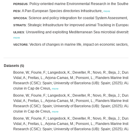
: Policy-oriented marine Environmental Research in the Southe
PERSEUS
: A Pan-European Species directories Infrastructure,
PESI
more
: Science and policy integration for coastal System Assessment,
SPICOSA
m
: Strategic Infrastructure for improved animal Tracking in Europea
STRAITS
: Unravelling and exploiting Mediterranean Sea microbial diversity a
ULIXES
more
: Vectors of changes in marine life, impact on economic sectors,
VECTORS
m
Datasets
(5)
Boone, W.; Fourie, F.; Langedock, K.; Develter, R.; Novo, R.; Beja, J.; Durá
Vidal, A.; Freitas, L., Arjona-Camas, M.; Ponsoni, L.; Flanders Marine Instit
Research (CSIC): Spain; University of Barcelona (UB): Spain; (2025): 
cruise in Cap de Creus,
more
Boone, W.; Fourie, F.; Langedock, K.; Develter, R.; Novo, R.; Beja, J.; Durá
Vidal, A.; Freitas, L., Arjona-Camas, M.; Ponsoni, L.; Flanders Marine Instit
Research (CSIC): Spain; University of Barcelona (UB): Spain; (2025): 
cruise in Cap de Creus,
more
Boone, W.; Fourie, F.; Langedock, K.; Develter, R.; Novo, R.; Beja, J.; Durá
Vidal, A.; Freitas, L., Arjona-Camas, M.; Ponsoni, L.; Flanders Marine Instit
Research (CSIC): Spain; University of Barcelona (UB): Spain; (2025): 