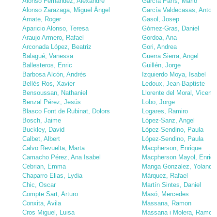
Alonso Fernandez, Alexandre
García París, Mario
Alonso Zarazaga, Miguel Ángel
García Valdecasas, Antoni
Amate, Roger
Gasol, Josep
Aparicio Alonso, Teresa
Gómez-Gras, Daniel
Araujo Armero, Rafael
Gordoa, Ana
Arconada López, Beatriz
Gori, Andrea
Balagué, Vanessa
Guerra Sierra, Angel
Ballesteros, Enric
Guillén, Jorge
Barbosa Alcón, Andrés
Izquierdo Moya, Isabel
Bellés Ros, Xavier
Ledoux, Jean-Baptiste
Bensoussan, Nathaniel
Llorente del Moral, Vicenta
Benzal Pérez, Jesús
Lobo, Jorge
Blasco Font de Rubinat, Dolors
Logares, Ramiro
Bosch, Jaime
López-Sanz, Angel
Buckley, David
López-Sendino, Paula
Calbet, Albert
López-Sendino, Paula
Calvo Revuelta, Marta
Macpherson, Enrique
Camacho Pérez, Ana Isabel
Macpherson Mayol, Enriq
Cebrian, Emma
Manga Gonzalez, Yolanda
Chaparro Elias, Lydia
Márquez, Rafael
Chic, Oscar
Martín Sintes, Daniel
Compte Sart, Arturo
Masó, Mercedes
Conxita, Avila
Massana, Ramon
Cros Miguel, Luisa
Massana i Molera, Ramon