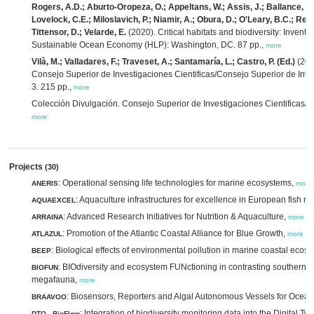
Rogers, A.D.; Aburto-Oropeza, O.; Appeltans, W.; Assis, J.; Ballance, L.T.
Lovelock, C.E.; Miloslavich, P.; Niamir, A.; Obura, D.; O'Leary, B.C.; Rey
Tittensor, D.; Velarde, E.
(2020). Critical habitats and biodiversity: Invent
Sustainable Ocean Economy (HLP): Washington, DC. 87 pp.,
more
Vilà, M.; Valladares, F.; Traveset, A.; Santamaría, L.; Castro, P. (Ed.)
(200
Consejo Superior de Investigaciones Cientificas/Consejo Superior de Inv
3. 215 pp.,
more
Colección Divulgación. Consejo Superior de Investigaciones Cientificas/Co
more
Projects
(30)
: Operational sensing life technologies for marine ecosystems,
ANERIS
more
: Aquaculture infrastructures for excellence in European fish r
AQUAEXCEL
: Advanced Research Initiatives for Nutrition & Aquaculture,
ARRAINA
more
: Promotion of the Atlantic Coastal Alliance for Blue Growth,
ATLAZUL
more
: Biological effects of environmental pollution in marine coastal ecos
BEEP
: BIOdiversity and ecosystem FUNctioning in contrasting southern 
BIOFUN
megafauna,
more
: Biosensors, Reporters and Algal Autonomous Vessels for Ocea
BRAAVOO
: Integration of biodiversity monitoring data into the Digital T
DTO - BioFlow