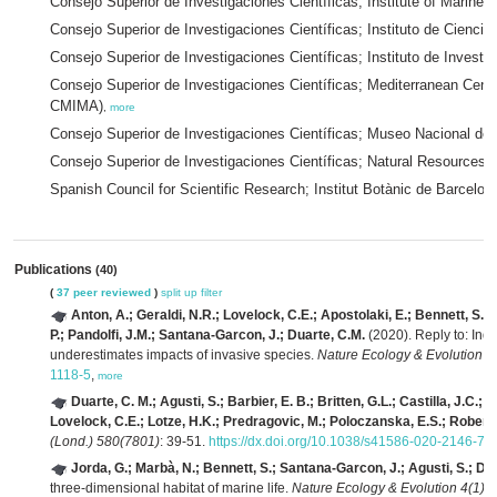
Consejo Superior de Investigaciones Científicas; Institute of Marine
Consejo Superior de Investigaciones Científicas; Instituto de Cienc
Consejo Superior de Investigaciones Científicas; Instituto de Invest
Consejo Superior de Investigaciones Científicas; Mediterranean Cen
CMIMA)
,
more
Consejo Superior de Investigaciones Científicas; Museo Nacional d
Consejo Superior de Investigaciones Científicas; Natural Resources 
Spanish Council for Scientific Research; Institut Botànic de Barcelo
Publications
(40)
(
37 peer reviewed
)
split up
filter
Anton, A.; Geraldi, N.R.; Lovelock, C.E.; Apostolaki, E.; Bennett, S.;
P.; Pandolfi, J.M.; Santana-Garcon, J.; Duarte, C.M.
(2020). Reply to: Ind
underestimates impacts of invasive species.
Nature Ecology & Evolution 4
1118-5
,
more
Duarte, C. M.; Agusti, S.; Barbier, E. B.; Britten, G.L.; Castilla, J.C.; 
Lovelock, C.E.; Lotze, H.K.; Predragovic, M.; Poloczanska, E.S.; Robert
(Lond.) 580(7801)
: 39-51.
https://dx.doi.org/10.1038/s41586-020-2146-7
,
Jorda, G.; Marbà, N.; Bennett, S.; Santana-Garcon, J.; Agusti, S.; Dua
three-dimensional habitat of marine life.
Nature Ecology & Evolution 4(1)
: