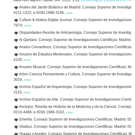
back-reef lagoon.
Aquat. Bot. 55(1)
: 1-11.
dx.doi.org/10.1016/0304-3770(
Anales del Jardín Botánico de Madrid. Consejo Superior de Investigaci
0211-1322; e-ISSN 1988-3196,
more
Culture & History Digital Journal. Consejo Superior de Investigacione
797X,
more
Disparidades-Revista de Antropologia. Consejo Superior de Investigac
Al-Qantara. Consejo Superior de Investigaciones Científicas: Madrid
Anales Cervantinos. Consejo Superior de Investigaciones Científicas
Anuario de Estudios Medievales. Consejo Superior de Investigaciones
4230,
more
Anuario Musical. Consejo Superior de Investigaciones Científicas: M
Arbor-Ciencia Pensamiento y Cultura. Consejo Superior de Investigaci
303X,
more
Archivo Español de Arqueologia. Consejo Superior de Investigaciones 
3110,
more
Archivo Español de Arte. Consejo Superior de Investigaciones Científ
Asclepio: Revista de Historia de la Medicina y de la Ciencia. Consejo S
0210-4466; e-ISSN 1988-3102,
more
Emerita. Consejo Superior de Investigaciones Científicas: Madrid. I
Gladius. Consejo Superior de Investigaciones Científicas: Madrid. I
Grasas y Aceites. Consejo Superior de Investigaciones Científicas: 