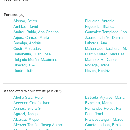
Persons
(30)
Alonso, Belen
Figueras, Antonio
Amblas, David
Figuerola, Blanca
Andreu Rubio, Ana Cristina
Gonzalez-Templado, José
Arjona-Camas, Marta
Jaume Llabrés, Damià
Baselga, Andrés
Laborda, Ane
Costi, Mercedes
Maldonado Barahona, Man
Dañobeitia, Juan José
Martín Mateo, Mari Paz
Delgado Morán, Maximino
Martinez-A., Carlos
Director, X.A.
Noriega, Jorge
Durán, Ruth
Novoa, Beatriz
Associated to an institute part
(116)
Abelló Sala, Pere
Estrada Miyares, Marta
Acevedo García, Ivan
Ezpeleta, Marta
Acinas, Silvia G.
Fernandez Perez, Fiz
Aguzzi, Jacopo
Font, Jordi
Alcaraz, Miquel
Francescangeli, Marco
Alcover Tomás, Josep Antoni
García Ladona, Emilio