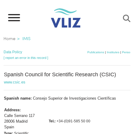
Skip
to
main
content
Breadcrumb
Home
IMIS
Data Policy
Publications
|
Institutes
|
Persons
[ report an error in this record ]
Spanish Council for Scientific Research (CSIC)
www.csic.es
Spanish name:
Consejo Superior de Investigaciones Científicas
Address:
Calle Serrano 117
28006 Madrid
Tel.:
+34-(0)91-585 50 00
Spain
Type:
Scientific