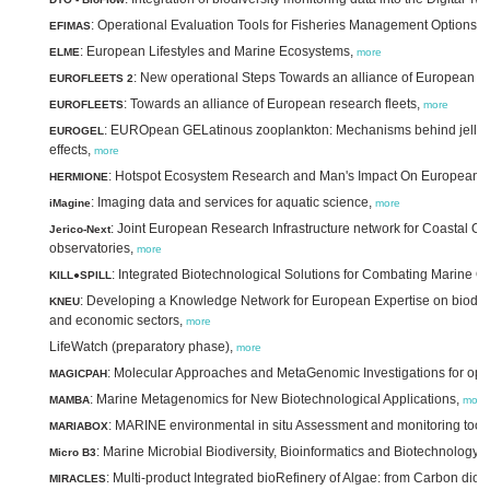
: Operational Evaluation Tools for Fisheries Management Options,
EFIMAS
m
: European Lifestyles and Marine Ecosystems,
ELME
more
: New operational Steps Towards an alliance of European re
EUROFLEETS 2
: Towards an alliance of European research fleets,
EUROFLEETS
more
: EUROpean GELatinous zooplankton: Mechanisms behind jellyfi
EUROGEL
effects,
more
: Hotspot Ecosystem Research and Man's Impact On European 
HERMIONE
: Imaging data and services for aquatic science,
iMagine
more
: Joint European Research Infrastructure network for Coastal O
Jerico-Next
observatories,
more
: Integrated Biotechnological Solutions for Combating Marine Oil
KILL●SPILL
: Developing a Knowledge Network for European Expertise on biodive
KNEU
and economic sectors,
more
LifeWatch (preparatory phase),
more
: Molecular Approaches and MetaGenomic Investigations for opt
MAGICPAH
: Marine Metagenomics for New Biotechnological Applications,
MAMBA
more
: MARINE environmental in situ Assessment and monitoring too
MARIABOX
: Marine Microbial Biodiversity, Bioinformatics and Biotechnology,
Micro B3
: Multi-product Integrated bioRefinery of Algae: from Carbon diox
MIRACLES