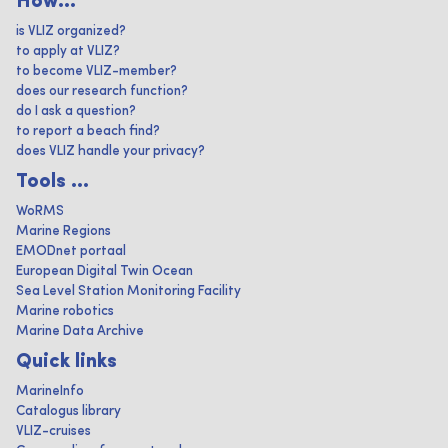
How...
is VLIZ organized?
to apply at VLIZ?
to become VLIZ-member?
does our research function?
do I ask a question?
to report a beach find?
does VLIZ handle your privacy?
Tools ...
WoRMS
Marine Regions
EMODnet portaal
European Digital Twin Ocean
Sea Level Station Monitoring Facility
Marine robotics
Marine Data Archive
Quick links
MarineInfo
Catalogus library
VLIZ-cruises