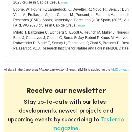
2023 cruise in Cap de Creus,
more
Boone, W.; Fourie, F.; Langedock, K.; Develter, R.; Novo, R.; Beja, J.; Durá
Vidal, A.; Freitas, L., Arjona-Camas, M.; Ponsoni, L.; Flanders Marine Instit
Research (CSIC): Spain; University of Barcelona (UB): Spain; (2025): A
FARDWO 2023 cruise in Cap de Creus.,
more
Milotic T, Baltzinger C, Eichberg C, Eycott A, Heurich M, Müller J, Noriega
Buse J, Calatayud J, Ciubuc C, Boros G, Jay-Robert P, Kruus M, Merivee E,
Rohwedder D, Slade E, Somay L, Tahmasebi P, Ziani S, Brosens D, Desmet
Palaearctic. v1.3. Research Institute for Nature and Forest (INBO). Datase
All data in the
Integrated Marine Information System
(IMIS) is subject to the
VLIZ privacy p
Receive our newsletter
Stay up-to-date with our latest
developments, newest projects and
upcoming events by subscribing to
Testerep
magazine
.