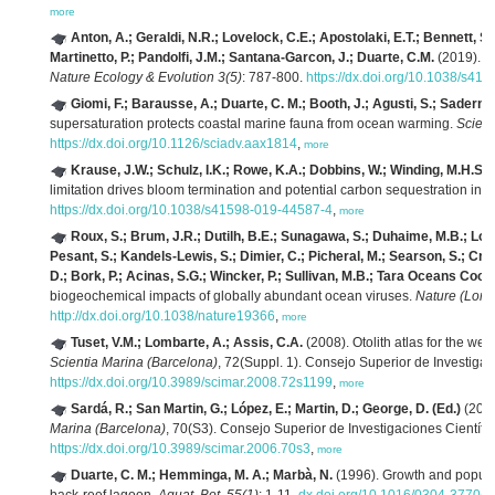
more
Anton, A.; Geraldi, N.R.; Lovelock, C.E.; Apostolaki, E.T.; Bennett, S
Martinetto, P.; Pandolfi, J.M.; Santana-Garcon, J.; Duarte, C.M.
(2019). Gl
Nature Ecology & Evolution 3(5)
: 787-800.
https://dx.doi.org/10.1038/s41
Giomi, F.; Barausse, A.; Duarte, C. M.; Booth, J.; Agusti, S.; Saderne,
supersaturation protects coastal marine fauna from ocean warming.
Scien
https://dx.doi.org/10.1126/sciadv.aax1814
,
more
Krause, J.W.; Schulz, I.K.; Rowe, K.A.; Dobbins, W.; Winding, M.H.S.; S
limitation drives bloom termination and potential carbon sequestration in a
https://dx.doi.org/10.1038/s41598-019-44587-4
,
more
Roux, S.; Brum, J.R.; Dutilh, B.E.; Sunagawa, S.; Duhaime, M.B.; Loy, 
Pesant, S.; Kandels-Lewis, S.; Dimier, C.; Picheral, M.; Searson, S.; Crua
D.; Bork, P.; Acinas, S.G.; Wincker, P.; Sullivan, M.B.; Tara Oceans Coor
biogeochemical impacts of globally abundant ocean viruses.
Nature (Lond
http://dx.doi.org/10.1038/nature19366
,
more
Tuset, V.M.; Lombarte, A.; Assis, C.A.
(2008). Otolith atlas for the wes
Scientia Marina (Barcelona)
, 72(Suppl. 1). Consejo Superior de Investigac
https://dx.doi.org/10.3989/scimar.2008.72s1199
,
more
Sardá, R.; San Martin, G.; López, E.; Martin, D.; George, D. (Ed.)
(2006
Marina (Barcelona)
, 70(S3). Consejo Superior de Investigaciones Científi
https://dx.doi.org/10.3989/scimar.2006.70s3
,
more
Duarte, C. M.; Hemminga, M. A.; Marbà, N.
(1996). Growth and popula