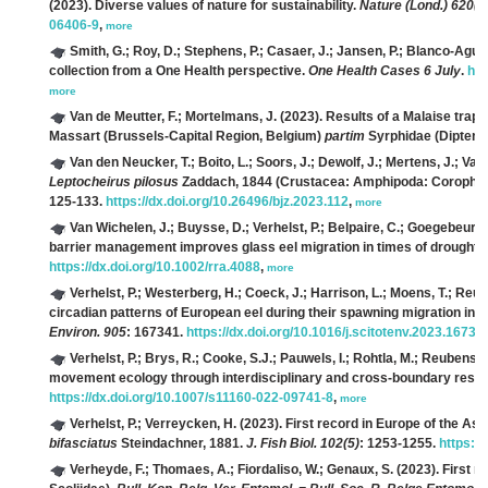
(2023). Diverse values of nature for sustainability.
Nature (Lond.) 620(7
06406-9
,
more
Smith, G.; Roy, D.; Stephens, P.; Casaer, J.; Jansen, P.; Blanco-Aguia
collection from a One Health perspective.
One Health Cases 6 July
.
htt
more
Van de Meutter, F.; Mortelmans, J.
(2023). Results of a Malaise trap
Massart (Brussels-Capital Region, Belgium)
partim
Syrphidae (Diptera
Van den Neucker, T.; Boito, L.; Soors, J.; Dewolf, J.; Mertens, J.; Va
Leptocheirus pilosus
Zaddach, 1844 (Crustacea: Amphipoda: Corophiid
125-133.
https://dx.doi.org/10.26496/bjz.2023.112
,
more
Van Wichelen, J.; Buysse, D.; Verhelst, P.; Belpaire, C.; Goegebeur, M
barrier management improves glass eel migration in times of drought an
https://dx.doi.org/10.1002/rra.4088
,
more
Verhelst, P.; Westerberg, H.; Coeck, J.; Harrison, L.; Moens, T.; Reub
circadian patterns of European eel during their spawning migration in 
Environ. 905
: 167341.
https://dx.doi.org/10.1016/j.scitotenv.2023.16734
Verhelst, P.; Brys, R.; Cooke, S.J.; Pauwels, I.; Rohtla, M.; Reubens, 
movement ecology through interdisciplinary and cross-boundary rese
https://dx.doi.org/10.1007/s11160-022-09741-8
,
more
Verhelst, P.; Verreycken, H.
(2023). First record in Europe of the As
bifasciatus
Steindachner, 1881.
J. Fish Biol. 102(5)
: 1253-1255.
https://
Verheyde, F.; Thomaes, A.; Fiordaliso, W.; Genaux, S.
(2023). First r