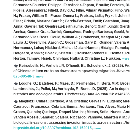
Fernandez‐Fournier, Philippe; Fernández‐Zapata, Braulio; Ferreira, Diog
Fidelis, Alessandra; Fifield, David A.; Filho, Vilmar Picinatto; Filho, Wal
H.; Fraser, William R.; Fraser, Donna L.; Freixas, Lídia; Fryxell, John; 
Elise; Criado, Mariana García; García‐Berthou, Emili; Garrabou, Joaquim
Anna; Gavriel, Tal; Gendreau‐Berthiaume, Benoit; Giam, Xingli; Gjerdr
Annica; Gómez‐Gras, Daniel; Gonçalves, Rodrigo Barbosa; Goold, And
Fernando Vilas Boas; Gould, William A.; Grabowski, Meagan M.; Graham,
Laura J.; Greenville, Aaron C.; Grossman, Gary D.; Guinder, Valeria A.;
Hermanutz, Luise; Hickford, Michael Julian Hames; Hidalgo, Pamela; Hi
Hofgaard, Annika; Holeck, Kristen T.; Hollister, Robert D.; Holmes, Ric
Horton, Tammy; Hsieh, Chih‐hao; Huffard, Christine L.; Huikkon,
more
Keirsebelik, H.; Verhelst, P.; D'hondt, B.; Schoelynck, J.
(2025). From
of Chinese mitten crabs on downstream spawning migration.
Movement
025-00548-3
,
more
Logghe, G.; Batsleer, F.; Maes, D.; Permentier, T.; Berg, M.P.; Brose
Lambrechts, J.; Pollet, M.; Verheyde, F.; Bonte, D.
(2025). An in-depth d
histories and ecological traits.
Biodiversity Data Journal 13
: e146785.
Magliozzi, Chiara; Cardoso, Ana Cristina; Gervasini, Eugenio; Melon
Cagnacci, Francesca; Cebrian, Emma; Adriaens, Tim; Alves, Maria Helena;
Groom, Quentin; Queiroga, Raquel Martins; Meeus, Sofie; Nunes, Ana 
Vanden Abeele, Samuel; Scalera, Riccardo; Vanhove, Maarten P. M.; Ál
biological invasions: assessing invasion impacts across sectors.
NeoB
https://dx.doi.org/10.3897/neobiota.102.152015
,
more