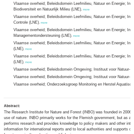
Vlaamse overheid; Beleidsdomein Leefmilieu, Natuur en Energie; Inst
Biodiversiteit en Natuurlijk Milieu (LNE)
,
more
Vlaamse overheid; Beleidsdomein Leefmilieu, Natuur en Energie; Inst
Controle (LNE)
,
more
Vlaamse overheid; Beleidsdomein Leefmilieu, Natuur en Energie; Inst
Managementondersteuning (LNE)
,
more
Vlaamse overheid; Beleidsdomein Leefmilieu, Natuur en Energie; Ins
(LNE)
,
more
Vlaamse overheid; Beleidsdomein Leefmilieu, Natuur en Energie; Inst
(LNE)
,
more
Vlaamse overheid; Beleidsdomein Omgeving; Instituut voor Natuur- 
Vlaamse overheid; Beleidsdomein Omgeving; Instituut voor Natuur- 
Vlaamse overheid; Onderzoeksgroep Monitoring en Herstel Aquatisch
Abstract:
The Research Institute for Nature and Forest (INBO) was founded in 2006
use of nature. INBO primarily works for the Flemish government, but as a 
performs research and provides knowledge to policy makers and other inter
information for international reports and to local authorities and supports 