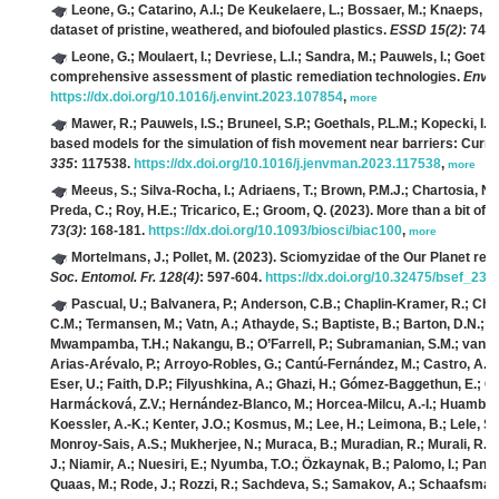
Leone, G.; Catarino, A.I.; De Keukelaere, L.; Bossaer, M.; Knaeps, E.
dataset of pristine, weathered, and biofouled plastics.
ESSD 15(2)
: 745
Leone, G.; Moulaert, I.; Devriese, L.I.; Sandra, M.; Pauwels, I.; Goethal
comprehensive assessment of plastic remediation technologies.
Envir
https://dx.doi.org/10.1016/j.envint.2023.107854
,
more
Mawer, R.; Pauwels, I.S.; Bruneel, S.P.; Goethals, P.L.M.; Kopecki, I.; 
based models for the simulation of fish movement near barriers: Curre
335
: 117538.
https://dx.doi.org/10.1016/j.jenvman.2023.117538
,
more
Meeus, S.; Silva-Rocha, I.; Adriaens, T.; Brown, P.M.J.; Chartosia, N
Preda, C.; Roy, H.E.; Tricarico, E.; Groom, Q.
(2023). More than a bit of f
73(3)
: 168-181.
https://dx.doi.org/10.1093/biosci/biac100
,
more
Mortelmans, J.; Pollet, M.
(2023). Sciomyzidae of the Our Planet rev
Soc. Entomol. Fr. 128(4)
: 597-604.
https://dx.doi.org/10.32475/bsef_230
Pascual, U.; Balvanera, P.; Anderson, C.B.; Chaplin-Kramer, R.; Chr
C.M.; Termansen, M.; Vatn, A.; Athayde, S.; Baptiste, B.; Barton, D.N.; 
Mwampamba, T.H.; Nakangu, B.; O’Farrell, P.; Subramanian, S.M.; van N
Arias-Arévalo, P.; Arroyo-Robles, G.; Cantú-Fernández, M.; Castro, A.J.;
Eser, U.; Faith, D.P.; Filyushkina, A.; Ghazi, H.; Gómez-Baggethun, E.; G
Harmácková, Z.V.; Hernández-Blanco, M.; Horcea-Milcu, A.-I.; Huambachan
Koessler, A.-K.; Kenter, J.O.; Kosmus, M.; Lee, H.; Leimona, B.; Lele, S.; 
Monroy-Sais, A.S.; Mukherjee, N.; Muraca, B.; Muradian, R.; Murali, R.
J.; Niamir, A.; Nuesiri, E.; Nyumba, T.O.; Özkaynak, B.; Palomo, I.; Pandi
Quaas, M.; Rode, J.; Rozzi, R.; Sachdeva, S.; Samakov, A.; Schaafsma, M.; 