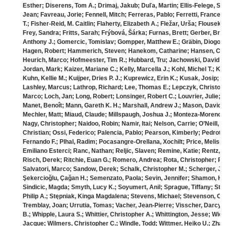
Esther; Diserens, Tom A.; Drimaj, Jakub; Duľa, Martin; Ellis-Felege, Sus
Jean; Favreau, Jorie; Fennell, Mitch; Ferreras, Pablo; Ferretti, Frances
T.; Fisher-Reid, M. Caitlin; Flaherty, Elizabeth A.; Fležar, Urša; Flousek,
Frey, Sandra; Fritts, Sarah; Frýbová, Šárka; Furnas, Brett; Gerber, Bri
Anthony J.; Gomercic, Tomislav; Gompper, Matthew E.; Gräbin, Diogo M
Hagen, Robert; Hammerich, Steven; Hanekom, Catharine; Hansen, Chri
Heurich, Marco; Hofmeester, Tim R.; Hubbard, Tru; Jachowski, David; J
Jordan, Mark; Kaizer, Mariane C.; Kelly, Marcella J.; Kohl, Michel T.; 
Kuhn, Kellie M.; Kuijper, Dries P. J.; Kuprewicz, Erin K.; Kusak, Josip; 
Lashley, Marcus; Lathrop, Richard; Lee, Thomas E.; Lepczyk, Christophe
Marco; Loch, Jan; Long, Robert; Lonsinger, Robert C.; Louvrier, Julie;
Manet, Benoît; Mann, Gareth K. H.; Marshall, Andrew J.; Mason, David;
Mechler, Matt; Miaud, Claude; Millspaugh, Joshua J.; Monteza-Moreno, C
Nagy, Christopher; Naidoo, Robin; Namir, Itai; Nelson, Carrie; O’Neill, 
Christian; Ossi, Federico; Palencia, Pablo; Pearson, Kimberly; Pedrotti
Fernando F.; Plhal, Radim; Pocasangre-Orellana, Xochilt; Price, Meliss
Emiliano Esterci; Ranc, Nathan; Reljic, Slaven; Remine, Katie; Rentz,
Risch, Derek; Ritchie, Euan G.; Romero, Andrea; Rota, Christopher; Ro
Salvatori, Marco; Sandow, Derek; Schalk, Christopher M.; Scherger, Jen
Şekercioğlu, Çağan H.; Semenzato, Paola; Sevin, Jennifer; Shamon, Hila
Sindicic, Magda; Smyth, Lucy K.; Soyumert, Anil; Sprague, Tiffany; St. 
Philip A.; Stępniak, Kinga Magdalena; Stevens, Michael; Stevenson, Cass
Tremblay, Joan; Urrutia, Tomas; Vacher, Jean-Pierre; Visscher, Darcy; 
B.; Whipple, Laura S.; Whittier, Christopher A.; Whittington, Jesse; Wie
Jacque; Wilmers, Christopher C.; Windle, Todd; Wittmer, Heiko U.; Zhar