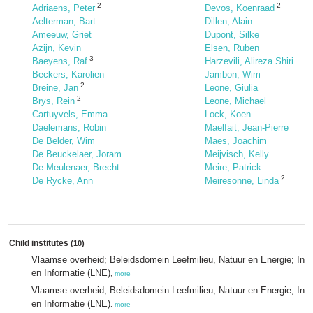
2
2
Adriaens, Peter
Devos, Koenraad
Aelterman, Bart
Dillen, Alain
Ameeuw, Griet
Dupont, Silke
Azijn, Kevin
Elsen, Ruben
3
Baeyens, Raf
Harzevili, Alireza Shiri
Beckers, Karolien
Jambon, Wim
2
Breine, Jan
Leone, Giulia
2
Brys, Rein
Leone, Michael
Cartuyvels, Emma
Lock, Koen
Daelemans, Robin
Maelfait, Jean-Pierre
De Belder, Wim
Maes, Joachim
De Beuckelaer, Joram
Meijvisch, Kelly
De Meulenaer, Brecht
Meire, Patrick
2
De Rycke, Ann
Meiresonne, Linda
Child institutes
(10)
Vlaamse overheid; Beleidsdomein Leefmilieu, Natuur en Energie; Inst
en Informatie (LNE)
,
more
Vlaamse overheid; Beleidsdomein Leefmilieu, Natuur en Energie; Inst
en Informatie (LNE)
,
more