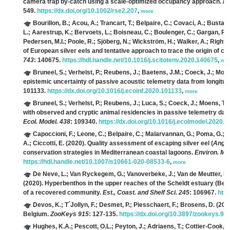
camera trap by‐catch using a scale‐optimized occupancy approach.
Re
549.
https://dx.doi.org/10.1002/rse2.207
,
more
Bourillon, B.; Acou, A.; Trancart, T.; Belpaire, C.; Covaci, A.; Bustam
L.; Aarestrup, K.; Bervoets, L.; Boisneau, C.; Boulenger, C.; Gargan, P.
Pedersen, M.I.; Poole, R.; Sjöberg, N.; Wickström, H.; Walker, A.; Righto
of European silver eels and tentative approach to trace the origin of 
743
: 140675.
https://hdl.handle.net/10.1016/j.scitotenv.2020.140675
,
mo
Bruneel, S.; Verhelst, P.; Reubens, J.; Baetens, J.M.; Coeck, J.; Moen
epistemic uncertainty of passive acoustic telemetry data from longitu
101133.
https://dx.doi.org/10.1016/j.ecoinf.2020.101133
,
more
Bruneel, S.; Verhelst, P.; Reubens, J.; Luca, S.; Coeck, J.; Moens, T.;
with observed and cryptic animal residencies in passive telemetry da
Ecol. Model. 438
: 109340.
https://dx.doi.org/10.1016/j.ecolmodel.2020.
Capoccioni, F.; Leone, C.; Belpaire, C.; Malarvannan, G.; Poma, G.; De 
A.; Ciccotti, E.
(2020). Quality assessment of escaping silver eel (
Anguil
conservation strategies in Mediterranean coastal lagoons.
Environ. Mo
https://hdl.handle.net/10.1007/s10661-020-08533-6
,
more
De Neve, L.; Van Ryckegem, G.; Vanoverbeke, J.; Van de Meutter, F.;
(2020). Hyperbenthos in the upper reaches of the Scheldt estuary (Belg
of a recovered community.
Est., Coast. and Shelf Sci. 245
: 106967.
http
Devos, K.; T´Jollyn, F.; Desmet, P.; Piesschaert, F.; Brosens, D.
(2020
Belgium.
ZooKeys 915
: 127-135.
https://dx.doi.org/10.3897/zookeys.91
Hughes, K.A.; Pescott, O.L.; Peyton, J.; Adriaens, T.; Cottier-Cook, E.