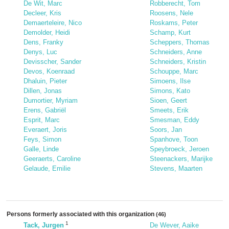
De Wit, Marc
Robberecht, Tom
Decleer, Kris
Roosens, Nele
Demaerteleire, Nico
Roskams, Peter
Demolder, Heidi
Schamp, Kurt
Dens, Franky
Scheppers, Thomas
Denys, Luc
Schneiders, Anne
Devisscher, Sander
Schneiders, Kristin
Devos, Koenraad
Schouppe, Marc
Dhaluin, Pieter
Simoens, Ilse
Dillen, Jonas
Simons, Kato
Dumortier, Myriam
Sioen, Geert
Erens, Gabriël
Smeets, Erik
Esprit, Marc
Smesman, Eddy
Everaert, Joris
Soors, Jan
Feys, Simon
Spanhove, Toon
Galle, Linde
Speybroeck, Jeroen
Geeraerts, Caroline
Steenackers, Marijke
Gelaude, Emilie
Stevens, Maarten
Persons formerly associated with this organization
(46)
1
Tack, Jurgen
De Wever, Aaike