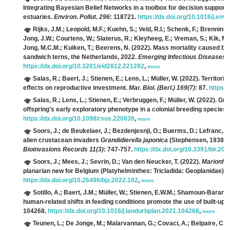
Integrating Bayesian Belief Networks in a toolbox for decision support 
estuaries.
Environ. Pollut. 296
: 118721.
https://dx.doi.org/10.1016/j.en
Rijks, J.M.; Leopold, M.F.; Kuehn, S.; Veld, R.I.; Schenk, F.; Brenninkme
Jong, J.W.; Courtens, W.; Slaterus, R.; Kleyheeg, E.; Vreman, S.; Kik, M.
Jong, M.C.M.; Kuiken, T.; Beerens, N.
(2022). Mass mortality caused by 
sandwich terns, the Netherlands, 2022.
Emerging Infectious Diseases 
https://dx.doi.org/10.3201/eid2812.221292
,
more
Salas, R.; Baert, J.; Stienen, E.; Lens, L.; Müller, W.
(2022). Territoria
effects on reproductive investment.
Mar. Biol. (Berl.) 169(7)
: 87.
https:/
Salas, R.; Lens, L.; Stienen, E.; Verbruggen, F.; Müller, W.
(2022). Gro
offspring's early exploratory phenotype in a colonial breeding species.
https://dx.doi.org/10.1098/rsos.220839
,
more
Soors, J.; de Beukelaer, J.; Bezdenjesnji, O.; Buerms, D.; Lefranc, C
alien crustacean invaders
Grandidierella japonica
(Stephensen, 1938) 
Bioinvasions Records 11(3)
: 747-757.
https://dx.doi.org/10.3391/bir.202
Soors, J.; Mees, J.; Sevrin, D.; Van den Neucker, T.
(2022).
Marionfyf
planarian new for Belgium (Platyhelminthes: Tricladida: Geoplanidae).
B
https://dx.doi.org/10.26496/bjz.2022.102
,
more
Sotillo, A.; Baert, J.M.; Müller, W.; Stienen, E.W.M.; Shamoun-Baranes
human-related shifts in feeding conditions promote the use of built-up 
104268.
https://dx.doi.org/10.1016/j.landurbplan.2021.104268
,
more
Teunen, L.; De Jonge, M.; Malarvannan, G.; Covaci, A.; Belpaire, C.; F