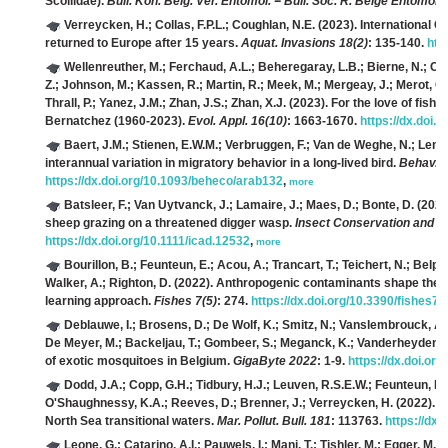
Scoliidae).
Bull. Kon. Belg. Ver. Entomol. = Bull. Soc. R. Belge Entomol. 
Verreycken, H.; Collas, F.P.L.; Coughlan, N.E.
(2023). International C
returned to Europe after 15 years.
Aquat. Invasions 18(2)
: 135-140.
htt
Wellenreuther, M.; Ferchaud, A.L.; Beheregaray, L.B.; Bierne, N.; Corr
Z.; Johnson, M.; Kassen, R.; Martin, R.; Meek, M.; Mergeay, J.; Merot, C
Thrall, P.; Yanez, J.M.; Zhan, J.S.; Zhan, X.J.
(2023). For the love of fish,
Bernatchez (1960-2023).
Evol. Appl. 16(10)
: 1663-1670.
https://dx.doi.
Baert, J.M.; Stienen, E.W.M.; Verbruggen, F.; Van de Weghe, N.; Lens, 
interannual variation in migratory behavior in a long-lived bird.
Behav. E
https://dx.doi.org/10.1093/beheco/arab132
,
more
Batsleer, F.; Van Uytvanck, J.; Lamaire, J.; Maes, D.; Bonte, D.
(2022
sheep grazing on a threatened digger wasp.
Insect Conservation and Di
https://dx.doi.org/10.1111/icad.12532
,
more
Bourillon, B.; Feunteun, E.; Acou, A.; Trancart, T.; Teichert, N.; Belpa
Walker, A.; Righton, D.
(2022). Anthropogenic contaminants shape the f
learning approach.
Fishes 7(5)
: 274.
https://dx.doi.org/10.3390/fishes7
Deblauwe, I.; Brosens, D.; De Wolf, K.; Smitz, N.; Vanslembrouck, A.; 
De Meyer, M.; Backeljau, T.; Gombeer, S.; Meganck, K.; Vanderheyden, A.
of exotic mosquitoes in Belgium.
GigaByte 2022
: 1-9.
https://dx.doi.or
Dodd, J.A.; Copp, G.H.; Tidbury, H.J.; Leuven, R.S.E.W.; Feunteun, E.;
O'Shaughnessy, K.A.; Reeves, D.; Brenner, J.; Verreycken, H.
(2022). I
North Sea transitional waters.
Mar. Pollut. Bull. 181
: 113763.
https://dx.
Leone, G.; Catarino, A.I.; Pauwels, I.; Mani, T.; Tishler, M.; Egger, M.;