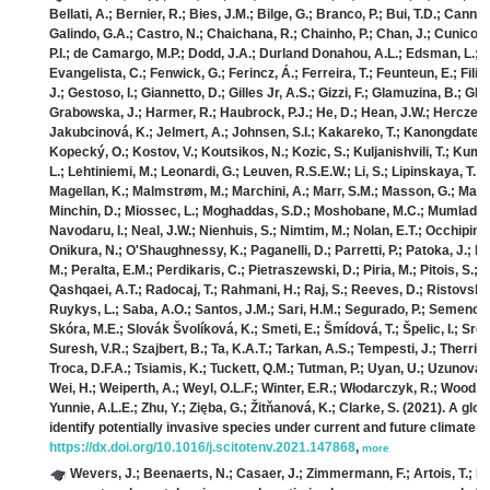
Bellati, A.; Bernier, R.; Bies, J.M.; Bilge, G.; Branco, P.; Bui, T.D.; Ca
Galindo, G.A.; Castro, N.; Chaichana, R.; Chainho, P.; Chan, J.; Cunico,
P.I.; de Camargo, M.P.; Dodd, J.A.; Durland Donahou, A.L.; Edsman, L.; E
Evangelista, C.; Fenwick, G.; Ferincz, Á.; Ferreira, T.; Feunteun, E.; Fil
J.; Gestoso, I.; Giannetto, D.; Gilles Jr, A.S.; Gizzi, F.; Glamuzina, B.; Gl
Grabowska, J.; Harmer, R.; Haubrock, P.J.; He, D.; Hean, J.W.; Herczeg, G
Jakubcinová, K.; Jelmert, A.; Johnsen, S.I.; Kakareko, T.; Kanongdate, K.
Kopecký, O.; Kostov, V.; Koutsikos, N.; Kozic, S.; Kuljanishvili, T.; Kumar,
L.; Lehtiniemi, M.; Leonardi, G.; Leuven, R.S.E.W.; Li, S.; Lipinskaya, T.; L
Magellan, K.; Malmstrøm, M.; Marchini, A.; Marr, S.M.; Masson, G.; Ma
Minchin, D.; Miossec, L.; Moghaddas, S.D.; Moshobane, M.C.; Mumladze, L
Navodaru, I.; Neal, J.W.; Nienhuis, S.; Nimtim, M.; Nolan, E.T.; Occhipinti
Onikura, N.; O'Shaughnessy, K.; Paganelli, D.; Parretti, P.; Patoka, J.; Pa
M.; Peralta, E.M.; Perdikaris, C.; Pietraszewski, D.; Piria, M.; Pitois, S.;
Qashqaei, A.T.; Radocaj, T.; Rahmani, H.; Raj, S.; Reeves, D.; Ristovska
Ruykys, L.; Saba, A.O.; Santos, J.M.; Sari, H.M.; Segurado, P.; Semench
Skóra, M.E.; Slovák Švolíková, K.; Smeti, E.; Šmídová, T.; Špelic, I.; Sreb
Suresh, V.R.; Szajbert, B.; Ta, K.A.T.; Tarkan, A.S.; Tempesti, J.; Therriau
Troca, D.F.A.; Tsiamis, K.; Tuckett, Q.M.; Tutman, P.; Uyan, U.; Uzunova, E
Wei, H.; Weiperth, A.; Weyl, O.L.F.; Winter, E.R.; Włodarczyk, R.; Wood, L.
Yunnie, A.L.E.; Zhu, Y.; Zięba, G.; Žitňanová, K.; Clarke, S.
(2021). A glob
identify potentially invasive species under current and future climate c
https://dx.doi.org/10.1016/j.scitotenv.2021.147868
,
more
Wevers, J.; Beenaerts, N.; Casaer, J.; Zimmermann, F.; Artois, T.; Fa