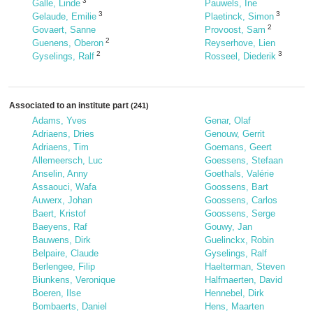
3
Galle, Linde
Pauwels, Ine
3
3
Gelaude, Emilie
Plaetinck, Simon
2
Govaert, Sanne
Provoost, Sam
2
Guenens, Oberon
Reyserhove, Lien
2
3
Gyselings, Ralf
Rosseel, Diederik
Associated to an institute part
(241)
Adams, Yves
Genar, Olaf
Adriaens, Dries
Genouw, Gerrit
Adriaens, Tim
Goemans, Geert
Allemeersch, Luc
Goessens, Stefaan
Anselin, Anny
Goethals, Valérie
Assaouci, Wafa
Goossens, Bart
Auwerx, Johan
Goossens, Carlos
Baert, Kristof
Goossens, Serge
Baeyens, Raf
Gouwy, Jan
Bauwens, Dirk
Guelinckx, Robin
Belpaire, Claude
Gyselings, Ralf
Berlengee, Filip
Haelterman, Steven
Biunkens, Veronique
Halfmaerten, David
Boeren, Ilse
Hennebel, Dirk
Bombaerts, Daniel
Hens, Maarten