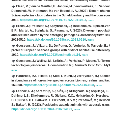
van de Chinese wolhandkrab met behulp van retoursystemen.
Natuur.F
Elsen, R.; Van de Meutter, F.; Jocqué, M.; Vanoverbeke, J.; Vandevo
Dekoninck, W.; Hoffmann, M.; van Braeckel, A.
(2023). Recent changes in
Schoenoplectus
club-rushes in the Scheldt estuary and the consequenc
3918.
https://dx.doi.org/10.1007/s10750-022-05104-3
,
more
Erens, J.; Preissler, K.; Speybroeck, J.; Beukema, W.; Spitzen-van der 
B.R.; Martel, A.; Steinfartz, S.; Pasmans, F.
(2023). Divergent populatio
and declines driven by the emerging pathogen
Batrachochytrium sala
20230510.
https://dx.doi.org/10.1098/rspb.2023.0510
,
more
Goossens, J.; Villagra, D.; De Putter, G.; Verhelst, P.; Torreele, E.; M
protect European seabass groups with distinct habitat use differently.
I
1910.
https://dx.doi.org/10.1093/icesjms/fsad116
,
more
Goossens, J.; Woillez, M.; LeBris, A.; Verhelst, P; Moens, T.; Torreel
technologies join forces: A combination tag.
Methods Ecol. Evol. 14(3)
:
more
Haubrock, P.J.; Pilotto, F.; Soto, I.; Kühn, I.; Verreycken, H.; Seebens
in abundances of non-native species across biomes, realms, and taxo
163808.
https://dx.doi.org/10.1016/j.scitotenv.2023.163808
,
more
Lennox, R.J.; Aarestrup, K.; Alós, J.; Arlinghaus, R.; Aspillaga, E.; B
Dahlmo, L.S.; Dhellemmes, F.; Gjelland, K.Ø.; Hellström, G.; Hershey, H.;
C.T.; Nilsen, C.I.; Pauwels, I.; Pickholtz, R.S.M.; Prchalová, M.; Reubens, 
S.; Baktoft, H.
(2023). Positioning aquatic animals with acoustic transmi
https://dx.doi.org/10.1111/2041-210x.14191
,
more