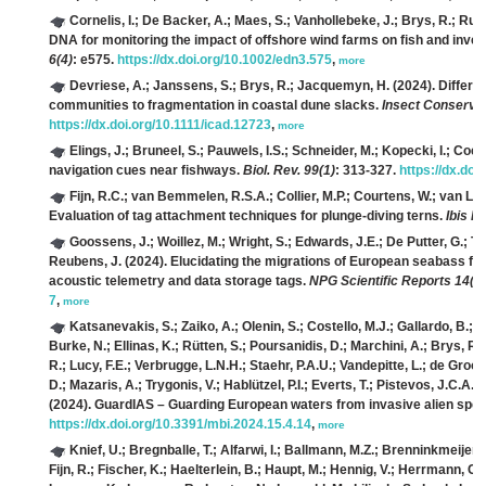
Cornelis, I.; De Backer, A.; Maes, S.; Vanhollebeke, J.; Brys, R.; Rutt
DNA for monitoring the impact of offshore wind farms on fish and inve
6(4)
: e575.
https://dx.doi.org/10.1002/edn3.575
,
more
Devriese, A.; Janssens, S.; Brys, R.; Jacquemyn, H.
(2024). Differen
communities to fragmentation in coastal dune slacks.
Insect Conservat
https://dx.doi.org/10.1111/icad.12723
,
more
Elings, J.; Bruneel, S.; Pauwels, I.S.; Schneider, M.; Kopecki, I.; Coec
navigation cues near fishways.
Biol. Rev. 99(1)
: 313-327.
https://dx.doi
Fijn, R.C.; van Bemmelen, R.S.A.; Collier, M.P.; Courtens, W.; van L
Evaluation of tag attachment techniques for plunge-diving terns.
Ibis E
Goossens, J.; Woillez, M.; Wright, S.; Edwards, J.E.; De Putter, G.; To
Reubens, J.
(2024). Elucidating the migrations of European seabass fr
acoustic telemetry and data storage tags.
NPG Scientific Reports 14(1)
7
,
more
Katsanevakis, S.; Zaiko, A.; Olenin, S.; Costello, M.J.; Gallardo, B.; Tr
Burke, N.; Ellinas, K.; Rütten, S.; Poursanidis, D.; Marchini, A.; Brys, 
R.; Lucy, F.E.; Verbrugge, L.N.H.; Staehr, P.A.U.; Vandepitte, L.; de Groot, 
D.; Mazaris, A.; Trygonis, V.; Hablützel, P.I.; Everts, T.; Pistevos, J.C.A.
(2024). GuardIAS – Guarding European waters from invasive alien spe
https://dx.doi.org/10.3391/mbi.2024.15.4.14
,
more
Knief, U.; Bregnballe, T.; Alfarwi, I.; Ballmann, M.Z.; Brenninkmeijer,
Fijn, R.; Fischer, K.; Haelterlein, B.; Haupt, M.; Hennig, V.; Herrmann, C.;