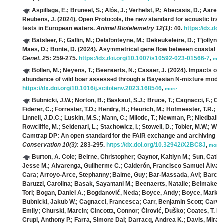
Aspillaga, E.; Bruneel, S.; Alós, J.; Verhelst, P.; Abecasis, D.; Aarest
Reubens, J.
(2024). Open Protocols, the new standard for acoustic trac
tests in European waters.
Animal Biotelemetry 12(1)
: 40.
https://dx.do
Batsleer, F.; Gallin, M.; Delafonteyne, M.; Dekeukeleire, D.; T’jollyn,
Maes, D.; Bonte, D.
(2024). Asymmetrical gene flow between coastal an
Genet. 25
: 259-275.
https://dx.doi.org/10.1007/s10592-023-01566-7
,
mor
Bollen, M.; Neyens, T.; Beenaerts, N.; Casaer, J.
(2024). Impacts of 
abundance of wild boar assessed through a Bayesian N-mixture model
https://dx.doi.org/10.1016/j.scitotenv.2023.168546
,
more
Bubnicki, J.W.; Norton, B.; Baskauf, S.J.; Bruce, T.; Cagnacci, F.; Cas
Fiderer, C.; Forrester, T.D.; Hendry, H.; Heurich, M.; Hofmeester, T.R.; Jan
Linnell, J.D.C.; Luskin, M.S.; Mann, C.; Milotic, T.; Newman, P.; Niedballa, 
Rowcliffe, M.; Seidenari, L.; Stachowicz, I.; Stowell, D.; Tobler, M.W.; W
Camtrap DP: An open standard for the FAIR exchange and archiving of
Conservation 10(3)
: 283-295.
https://dx.doi.org/10.32942/X2BC8J
,
more
Burton, A. Cole; Beirne, Christopher; Gaynor, Kaitlyn M.; Sun, Cathe
Jesse M.; Alvarenga, Guilherme C.; Calderón, Francisco Samuel Álvarez
Cara; Arroyo-Arce, Stephanny; Balme, Guy; Bar-Massada, Avi; Barcelos
Baruzzi, Carolina; Basak, Sayantani M.; Beenaerts, Natalie; Belmaker, 
Tori; Bogan, Daniel A.; Bogdanović, Neda; Boyce, Andy; Boyce, Mark; B
Bubnicki, Jakub W.; Cagnacci, Francesca; Carr, Benjamin Scott; Carva
Emily; Churski, Marcin; Cincotta, Connor; Ćirović, Duško; Coates, T. D
Crupi, Anthony P.; Farra, Simone Dal; Darracq, Andrea K.; Davis, Mira