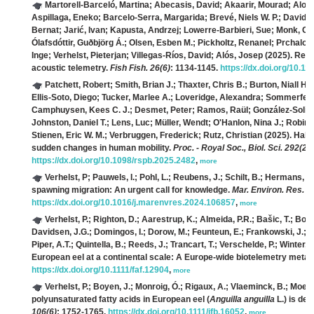
Martorell‐Barceló, Martina; Abecasis, David; Akaarir, Mourad; Alo
Aspillaga, Eneko; Barcelo‐Serra, Margarida; Brevé, Niels W. P.; Davids
Bernat; Jarić, Ivan; Kapusta, Andrzej; Lowerre‐Barbieri, Sue; Monk, Chri
Ólafsdóttir, Guðbjörg Á.; Olsen, Esben M.; Pickholtz, Renanel; Prchalov
Inge; Verhelst, Pieterjan; Villegas‐Ríos, David; Alós, Josep
(2025). Reve
acoustic telemetry.
Fish Fish. 26(6)
: 1134-1145.
https://dx.doi.org/10.11
Patchett, Robert; Smith, Brian J.; Thaxter, Chris B.; Burton, Niall H. 
Ellis-Soto, Diego; Tucker, Marlee A.; Loveridge, Alexandra; Sommerfeld,
Camphuysen, Kees C. J.; Desmet, Peter; Ramos, Raül; González-Solís,
Johnston, Daniel T.; Lens, Luc; Müller, Wendt; O'Hanlon, Nina J.; Robi
Stienen, Eric W. M.; Verbruggen, Frederick; Rutz, Christian
(2025). Habit
sudden changes in human mobility.
Proc. - Royal Soc., Biol. Sci. 292(20
https://dx.doi.org/10.1098/rspb.2025.2482
,
more
Verhelst, P; Pauwels, I.; Pohl, L.; Reubens, J.; Schilt, B.; Hermans, A
spawning migration: An urgent call for knowledge.
Mar. Environ. Res. 2
https://dx.doi.org/10.1016/j.marenvres.2024.106857
,
more
Verhelst, P.; Righton, D.; Aarestrup, K.; Almeida, P.R.; Bašic, T.; Bolla
Davidsen, J.G.; Domingos, I.; Dorow, M.; Feunteun, E.; Frankowski, J.; Gr
Piper, A.T.; Quintella, B.; Reeds, J.; Trancart, T.; Verschelde, P.; Winter,
European eel at a continental scale: A Europe‐wide biotelemetry meta‐
https://dx.doi.org/10.1111/faf.12904
,
more
Verhelst, P.; Boyen, J.; Monroig, Ó.; Rigaux, A.; Vlaeminck, B.; Moens
polyunsaturated fatty acids in European eel (
Anguilla anguilla
L.) is de
106(6)
: 1752-1765.
https://dx.doi.org/10.1111/jfb.16052
,
more