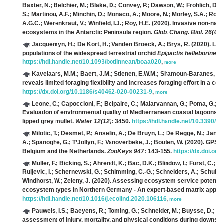
Baxter, N.; Belchier, M.; Blake, D.; Convey, P.; Dawson, W.; Frohlich, D
S.; Martinou, A.F.; Minchin, D.; Monaco, A.; Moore, N.; Morley, S.A.; Ross
A.G.C.; Werenkraut, V.; Winfield, I.J.; Roy, H.E.
(2020). Invasive non-nati
ecosystems in the Antarctic Peninsula region.
Glob. Chang. Biol. 26(4)
Jacquemyn, H.; De Kort, H.; Vanden Broeck, A.; Brys, R.
(2020). Low
populations of the widespread terrestrial orchid
Epipactis helleborine
.
B
https://hdl.handle.net/10.1093/botlinnean/boaa020
,
more
Kavelaars, M.M.; Baert, J.M.; Stienen, E.W.M.; Shamoun-Baranes, J.; 
reveals limited foraging flexibility and increases foraging effort in a co
https://dx.doi.org/10.1186/s40462-020-00231-9
,
more
Leone, C.; Capoccioni, F.; Belpaire, C.; Malarvannan, G.; Poma, G.; Cov
Evaluation of environmental quality of Mediterranean coastal lagoons us
lipped grey mullet.
Water 12(12)
: 3450.
https://hdl.handle.net/10.3390/
Milotic, T.; Desmet, P.; Anselin, A.; De Bruyn, L.; De Regge, N.; Jans
A.; Spanoghe, G.; T’Jollyn, F.; Vanoverbeke, J.; Bouten, W.
(2020). GPS t
Belgium and the Netherlands.
ZooKeys 947
: 143-155.
https://dx.doi.o
Müller, F.; Bicking, S.; Ahrendt, K.; Bac, D.K.; Blindow, I.; Fürst, C.; 
Ruljevic, I.; Schernewski, G.; Schimming, C.-G.; Schneiders, A.; Schuber
Windhorst, W.; Zeleny, J.
(2020). Assessing ecosystem service potentials
ecosystem types in Northern Germany - An expert-based matrix appr
https://hdl.handle.net/10.1016/j.ecolind.2020.106116
,
more
Pauwels, I.S.; Baeyens, R.; Toming, G.; Schneider, M.; Buysse, D.; Co
assessment of injury, mortality, and physical conditions during down