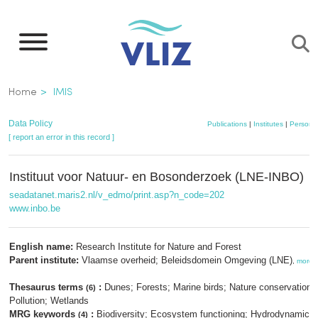
Skip
to
main
content
Breadcrumb
Home
IMIS
Data Policy
Publications
|
Institutes
|
Persons
[ report an error in this record ]
Instituut voor Natuur- en Bosonderzoek (LNE-INBO)
seadatanet.maris2.nl/v_edmo/print.asp?n_code=202
www.inbo.be
English name:
Research Institute for Nature and Forest
Parent institute:
Vlaamse overheid; Beleidsdomein Omgeving (LNE)
,
more
Thesaurus terms
:
Dunes; Forests; Marine birds; Nature conservation;
(6)
Pollution; Wetlands
MRG keywords
:
Biodiversity; Ecosystem functioning; Hydrodynamics;
(4)