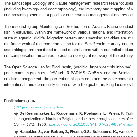
The Landscape Ecology and Nature Management research team focuses on
(including hydrology and geomorphology), the inventory and mapping of ve
and providing scientific support for conservation management and restorati
The research group Monitoring and Restoration of Aquatic Fauna conducts po
fish in estuaries. Within the framework of various national and internation
state of aquatic wildlife. Migration pattern and spawning activities are stud
the frame work of the long-term vision for the Sea Scheldt estuary and the 
assemblages are monitored in flood control areas with a controlled reduced
i.e. compensation measures to assure ecological recovery of the estuary.
The Open Science Lab for Biodiversity (oscibio, https://oscibio.inbo.be/) off
participates in (such as LifeWatch, RIPARIAS, GloBAM and the Belgian Biod
on data management, the publication of open data and the development of r
international, and community-oriented, with the goal of making biodiversity 
Publications
(1104)
(
337 peer reviewed
)
split up
filter
De Keersmaeker, L.; Roggemans, P.; Poelmans, L.; Priem, F.; Taillir,
Homogenization of Northern Belgian landscapes through centuries of reclam
Comm. 17(1)
: 1906.
https://dx.doi.org/10.1038/s41467-026-68594-y
,
more
Hautekiet, S.; van Belzen, J.; Fivash, G.S.; Schoutens, K.; van de K