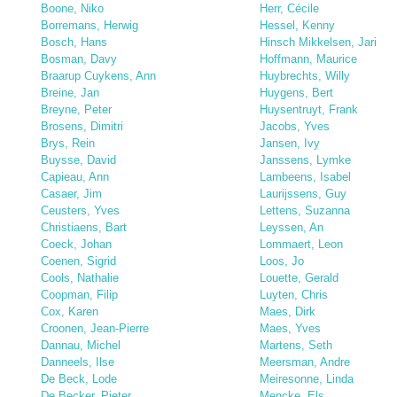
Boone, Niko
Herr, Cécile
Borremans, Herwig
Hessel, Kenny
Bosch, Hans
Hinsch Mikkelsen, Jari
Bosman, Davy
Hoffmann, Maurice
Braarup Cuykens, Ann
Huybrechts, Willy
Breine, Jan
Huygens, Bert
Breyne, Peter
Huysentruyt, Frank
Brosens, Dimitri
Jacobs, Yves
Brys, Rein
Jansen, Ivy
Buysse, David
Janssens, Lymke
Capieau, Ann
Lambeens, Isabel
Casaer, Jim
Laurijssens, Guy
Ceusters, Yves
Lettens, Suzanna
Christiaens, Bart
Leyssen, An
Coeck, Johan
Lommaert, Leon
Coenen, Sigrid
Loos, Jo
Cools, Nathalie
Louette, Gerald
Coopman, Filip
Luyten, Chris
Cox, Karen
Maes, Dirk
Croonen, Jean-Pierre
Maes, Yves
Dannau, Michel
Martens, Seth
Danneels, Ilse
Meersman, Andre
De Beck, Lode
Meiresonne, Linda
De Becker, Pieter
Mencke, Els