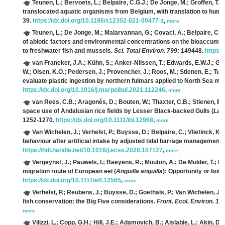
Teunen, L.; Bervoets, L.; Belpaire, C.G.J.; De Jonge, M.; Groffen, T.
(
translocated aquatic organisms from Belgium, with translation to human
39.
https://dx.doi.org/10.1186/s12302-021-00477-z
,
more
Teunen, L.; De Jonge, M.; Malarvannan, G.; Covaci, A.; Belpaire, C.G.J
of abiotic factors and environmental concentrations on the bioaccumul
to freshwater fish and mussels.
Sci. Total Environ. 799
: 149448.
https:/
van Franeker, J.A.; Kühn, S.; Anker-Nilssen, T.; Edwards, E.W.J.; Gall
W.; Olsen, K.O.; Pedersen, J.; Provencher, J.; Roos, M.; Stienen, E.; Tur
evaluate plastic ingestion by northern fulmars applied to North Sea m
https://dx.doi.org/10.1016/j.marpolbul.2021.112246
,
more
van Rees, C.B.; Aragonés, D.; Bouten, W.; Thaxter, C.B.; Stienen, E.
space use of Andalusian rice fields by Lesser Black‐backed Gulls (
Lar
1252-1270.
https://dx.doi.org/10.1111/ibi.12968
,
more
Van Wichelen, J.; Verhelst, P.; Buysse, D.; Belpaire, C.; Vlietinck, K.;
behaviour after artificial intake by adjusted tidal barrage management.
https://hdl.handle.net/10.1016/j.ecss.2020.107127
,
more
Vergeynst, J.; Pauwels, I.; Baeyens, R.; Mouton, A.; De Mulder, T.; No
migration route of European eel (
Anguilla anguilla
): Opportunity or bot
https://dx.doi.org/10.1111/eff.12565
,
more
Verhelst, P.; Reubens, J.; Buysse, D.; Goethals, P.; Van Wichelen, J.;
fish conservation: the Big Five considerations.
Front. Ecol. Environ. 19(
more
Vilizzi, L.; Copp, G.H.; Hill, J.E.; Adamovich, B.; Aislabie, L.; Akin, D