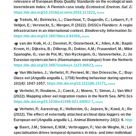
relevance of European Biota Quality Standards on the ecological water
invertebrate index: A Flemish case study.
Ecotoxicol. Environ. Saf. 231
https://dx.doi.org/10.1016/j.ecoenv.2022.113222
,
more
Trekels, M.; Beirinckx, L.; Claerhout, T.; Dugardin, C.; Leliaert, F.; P
Veltjen, E.; Verstockt, S.; Mergen, P.
(2022). DiSSCo Flanders: A regiona
infrastructure in an international context.
Biodiversity Information Sci
https://dx.doi.org/10.3897/biss.6.94350
,
more
van der Kolk, H.-J.; Desmet, P.; Oosterbeek, K.; Allen, A.M.; Baptist,
Kroon, H.; Dijkstra, B.; Dillerop, R.; Dokter, A.M.; Frauendorf, M.; Milo
Spanoghe, G.; van de Pol, M.; Van Ryckegem, G.; Vanoverbeke, J.; Jonge
Eurasian oystercatchers (
Haematopus ostralegus
) from the Netherla
https://dx.doi.org/10.3897/zookeys.1123.90623
,
more
Van Wichelen, J.; Verhelst, P.; Perneel, M.; Van Driessche, C.; Buysse
Glass eel (
Anguilla anguilla
L. 1758) feeding behaviour during upstream 
101(4)
: 1047-1057.
https://dx.doi.org/10.1111/jfb.15171
,
more
Verhelst, P.; Reubens, J.; Coeck, J.; Moens, T.; Simon, J.; Van Wiche
(2022). Mapping silver eel migration routes in the North Sea.
NPG Scient
https://dx.doi.org/10.1038/s41598-021-04052-7
,
more
Verhelst, P.; Aarestrup, K.; Hellström, G.; Jepsen, N.; Koed, A.; Reu
(2022). The effect of externally attached archival data loggers on the 
European eel (
Anguilla anguilla
L.).
Animal Biotelemetry 10(1)
: 9.
https:
Baert, J.M.; Stienen, E.W.M.; Verbruggen, F.; Van de Weghe, N.; Lens, 
specialisation drives temporal dynamics in intra‐ and inter‐individual va