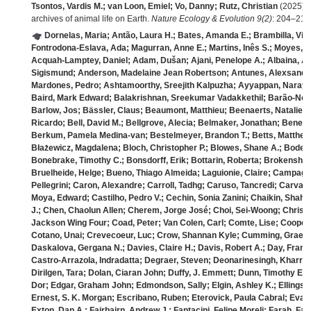
Tsontos, Vardis M.; van Loon, Emiel; Vo, Danny; Rutz, Christian
(2025). 
archives of animal life on Earth.
Nature Ecology & Evolution 9(2)
: 204–213
Dornelas, Maria; Antão, Laura H.; Bates, Amanda E.; Brambilla, Viv
Fontrodona‐Eslava, Ada; Magurran, Anne E.; Martins, Inês S.; Moyes,
Acquah‐Lamptey, Daniel; Adam, Dušan; Ajani, Penelope A.; Albaina, A
Sigismund; Anderson, Madelaine Jean Robertson; Antunes, Alexsander 
Mardones, Pedro; Ashtamoorthy, Sreejith Kalpuzha; Ayyappan, Narayana
Baird, Mark Edward; Balakrishnan, Sreekumar Vadakkethil; Barão‐Nóbr
Barlow, Jos; Bässler, Claus; Beaumont, Matthieu; Beenaerts, Natalie; 
Ricardo; Bell, David M.; Bellgrove, Alecia; Belmaker, Jonathan; Benede
Berkum, Pamela Medina‐van; Bestelmeyer, Brandon T.; Betts, Matthew G
Błażewicz, Magdalena; Bloch, Christopher P.; Blowes, Shane A.; Bode, 
Bonebrake, Timothy C.; Bonsdorff, Erik; Bottarin, Roberta; Brokensha,
Bruelheide, Helge; Bueno, Thiago Almeida; Laguionie, Claire; Campagn
Pellegrini; Caron, Alexandre; Carroll, Tadhg; Caruso, Tancredi; Carvaja
Moya, Edward; Castilho, Pedro V.; Cechin, Sonia Zanini; Chaikin, Sha
J.; Chen, Chaolun Allen; Cherem, Jorge José; Choi, Sei‐Woong; Christen
Jackson Wing Four; Coad, Peter; Van Colen, Carl; Comte, Lise; Cooper, 
Cotano, Unai; Crevecoeur, Luc; Crow, Shannan Kyle; Cumming, Graeme
Daskalova, Gergana N.; Davies, Claire H.; Davis, Robert A.; Day, Fran
Castro‐Arrazola, Indradatta; Degraer, Steven; Deonarinesingh, Kharran
Dirilgen, Tara; Dolan, Ciaran John; Duffy, J. Emmett; Dunn, Timothy E.; 
Dor; Edgar, Graham John; Edmondson, Sally; Elgin, Ashley K.; Ellingsen
Ernest, S. K. Morgan; Escribano, Ruben; Eterovick, Paula Cabral; Evans
Exton, Dan A.; Fairbairn, Andrew J.; Fantacini, Felipe Moreli; Farah, Fab