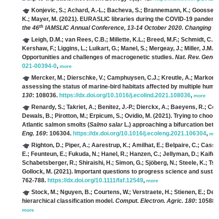
Konjevic, S.; Achard, A.-L.; Bacheva, S.; Brannemann, K.; Goossen
K.; Mayer, M.
(2021). EURASLIC libraries during the COVID-19 pandemic
th
the 46
IAMSLIC Annual Conference, 13-14 October 2020. Changing ta
Leigh, D.M.; van Rees, C.B.; Millette, K.L.; Breed, M.F.; Schmidt, C.; 
Kershaw, F.; Liggins, L.; Luikart, G.; Manel, S.; Mergeay, J.; Miller, J.M.;
Opportunities and challenges of macrogenetic studies.
Nat. Rev. Genet
021-00394-0
,
more
Mercker, M.; Dierschke, V.; Camphuysen, C.J.; Kreutle, A.; Markones
assessing the status of marine-bird habitats affected by multiple human
130
: 108036.
https://dx.doi.org/10.1016/j.ecolind.2021.108036
,
more
Renardy, S.; Takriet, A.; Benitez, J.-P.; Dierckx, A.; Baeyens, R.; Co
Dewals, B.; Pirotton, M.; Erpicum, S.; Ovidio, M.
(2021). Trying to choose
Atlantic salmon smolts (
Salmo salar
L.) approaching a bifurcation betw
Eng. 169
: 106304.
https://dx.doi.org/10.1016/j.ecoleng.2021.106304
,
mor
Righton, D.; Piper, A.; Aarestrup, K.; Amilhat, E.; Belpaire, C.; Casse
E.; Feunteun, E.; Fukuda, N.; Hanel, R.; Hanzen, C.; Jellyman, D.; Kaifu, K.
Schabetsberger, R.; Shiraishi, H.; Simon, G.; Sjöberg, N.; Steele, K.; Ts
Gollock, M.
(2021). Important questions to progress science and sustai
762-788.
https://dx.doi.org/10.1111/faf.12549
,
more
Stock, M.; Nguyen, B.; Courtens, W.; Verstraete, H.; Stienen, E.; De 
hierarchical classification model.
Comput. Electron. Agric. 180
: 105883
more