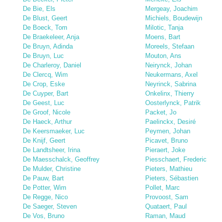
De Bie, Els
Mergeay, Joachim
De Blust, Geert
Michiels, Boudewijn
De Boeck, Tom
Milotic, Tanja
De Braekeleer, Anja
Moens, Bart
De Bruyn, Adinda
Moreels, Stefaan
De Bruyn, Luc
Mouton, Ans
De Charleroy, Daniel
Neirynck, Johan
De Clercq, Wim
Neukermans, Axel
De Crop, Eske
Neyrinck, Sabrina
De Cuyper, Bart
Onkelinx, Thierry
De Geest, Luc
Oosterlynck, Patrik
De Groof, Nicole
Packet, Jo
De Haeck, Arthur
Paelinckx, Desiré
De Keersmaeker, Luc
Peymen, Johan
De Knijf, Geert
Picavet, Bruno
De Landtsheer, Irina
Pieraert, Joke
De Maesschalck, Geoffrey
Piesschaert, Frederic
De Mulder, Christine
Pieters, Mathieu
De Pauw, Bart
Pieters, Sébastien
De Potter, Wim
Pollet, Marc
De Regge, Nico
Provoost, Sam
De Saeger, Steven
Quataert, Paul
De Vos, Bruno
Raman, Maud