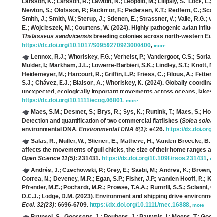
Larsson, K.; Larsson, R.; Lawton, N.; Leopold, M.; Lilipaly, S.; Lock, L.; 
Newton, S.; Olofsson, P.; Packmor, F.; Pedersen, K.T.; Redfern, C.; Scarton
Smith, J.; Smith, W.; Sterup, J.; Stienen, E.; Strassner, V.; Valle, R.G.;
E.; Wojcieszek, M.; Courtens, W.
(2024). Highly pathogenic avian influe
Thalasseus sandvicensis
breeding colonies across north-western Eur
https://dx.doi.org/10.1017/S0959270923000400
,
more
Lennox, R.J.; Whoriskey, F.G.; Verhelst, P.; Vandergoot, C.S.; Soria, 
Mulder, I.; Markham, J.L.; Lowerre-Barbieri, S.K.; Lindley, S.T.; Knott, N.
Heidemeyer, M.; Harcourt, R.; Griffin, L.P.; Friess, C.; Filous, A.; Fetter
S.J.; Chávez, E.J.; Blaison, A.; Whoriskey, K.
(2024). Globally coordinat
unexpected, ecologically important movements across oceans, lakes a
https://dx.doi.org/10.1111/ecog.06801
,
more
Maes, S.M.; Desmet, S.; Brys, R.; Sys, K.; Ruttink, T.; Maes, S.; Hos
Detection and quantification of two commercial flatfishes (
Solea solea
environmental DNA.
Environmental DNA 6(1)
: e426.
https://dx.doi.org
Salas, R.; Müller, W.; Stienen, E.; Matheve, H.; Vanden Broecke, B.; V
affects the movements of gull chicks, the size of their home ranges an
Open Science 11(5)
: 231431.
https://dx.doi.org/10.1098/rsos.231431
,
mo
Andrés, J.; Czechowski, P.; Grey, E.; Saebi, M.; Andres, K.; Brown, C.
Correa, N.; Deveney, M.R.; Egan, S.P.; Fisher, J.P.; vanden Hooff, R.; Kna
Pfrender, M.E.; Pochardt, M.R.; Prowse, T.A.A.; Rumrill, S.S.; Scianni, C.;
D.C.J.; Lodge, D.M.
(2023). Environment and shipping drive environme
Ecol. 32(23)
: 6696-6709.
https://dx.doi.org/10.1111/mec.16888
,
more
Bruneel, S.; Goossens, J.; Reubens, J.; Pauwels, I.; Moens, T.; Goethal