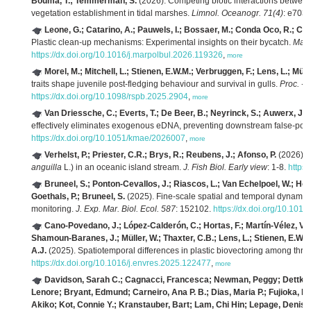
Bouma, T.; Temmerman, S.
(2026). Competing biotic interactions betwe
vegetation establishment in tidal marshes.
Limnol. Oceanogr. 71(4)
: e703
Leone, G.; Catarino, A.; Pauwels, I.; Bossaer, M.; Conda Oco, R.; Chu, 
Plastic clean-up mechanisms: Experimental insights on their bycatch.
Mar.
https://dx.doi.org/10.1016/j.marpolbul.2026.119326
,
more
Morel, M.; Mitchell, L.; Stienen, E.W.M.; Verbruggen, F.; Lens, L.; Mülle
traits shape juvenile post-fledging behaviour and survival in gulls.
Proc. - 
https://dx.doi.org/10.1098/rspb.2025.2904
,
more
Van Driessche, C.; Everts, T.; De Beer, B.; Neyrinck, S.; Auwerx, J.; 
effectively eliminates exogenous eDNA, preventing downstream false-posi
https://dx.doi.org/10.1051/kmae/2026007
,
more
Verhelst, P.; Priester, C.R.; Brys, R.; Reubens, J.; Afonso, P.
(2026). 
anguilla
L.) in an oceanic island stream.
J. Fish Biol. Early view
: 1-8.
https:
Bruneel, S.; Ponton-Cevallos, J.; Riascos, L.; Van Echelpoel, W.; Ho
Goethals, P.; Bruneel, S.
(2025). Fine-scale spatial and temporal dynamics 
monitoring.
J. Exp. Mar. Biol. Ecol. 587
: 152102.
https://dx.doi.org/10.101
Cano-Povedano, J.; López-Calderón, C.; Hortas, F.; Martín-Vélez, V.;
Shamoun-Baranes, J.; Müller, W.; Thaxter, C.B.; Lens, L.; Stienen, E.W.M.; 
A.J.
(2025). Spatiotemporal differences in plastic biovectoring among thre
https://dx.doi.org/10.1016/j.envres.2025.122477
,
more
Davidson, Sarah C.; Cagnacci, Francesca; Newman, Peggy; Dettki, 
Lenore; Bryant, Edmund; Carneiro, Ana P. B.; Dias, Maria P.; Fujioka, Ei
Akiko; Kot, Connie Y.; Kranstauber, Bart; Lam, Chi Hin; Lepage, Denis;