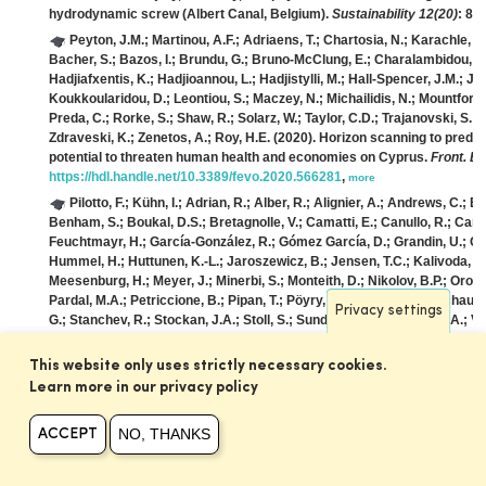
hydrodynamic screw (Albert Canal, Belgium).
Sustainability 12(20)
: 87
Peyton, J.M.; Martinou, A.F.; Adriaens, T.; Chartosia, N.; Karachle, P.
Bacher, S.; Bazos, I.; Brundu, G.; Bruno-McClung, E.; Charalambidou, I.; D
Hadjiafxentis, K.; Hadjioannou, L.; Hadjistylli, M.; Hall-Spencer, J.M.; Ji
Koukkoularidou, D.; Leontiou, S.; Maczey, N.; Michailidis, N.; Mountford,
Preda, C.; Rorke, S.; Shaw, R.; Solarz, W.; Taylor, C.D.; Trajanovski, S.; Tzi
Zdraveski, K.; Zenetos, A.; Roy, H.E.
(2020). Horizon scanning to predict
potential to threaten human health and economies on Cyprus.
Front. Ec
https://hdl.handle.net/10.3389/fevo.2020.566281
,
more
Pilotto, F.; Kühn, I.; Adrian, R.; Alber, R.; Alignier, A.; Andrews, C.;
Benham, S.; Boukal, D.S.; Bretagnolle, V.; Camatti, E.; Canullo, R.; Cardo
Feuchtmayr, H.; García-González, R.; Gómez García, D.; Grandin, U.; Guto
Hummel, H.; Huttunen, K.-L.; Jaroszewicz, B.; Jensen, T.C.; Kalivoda, H.;
Meesenburg, H.; Meyer, J.; Minerbi, S.; Monteith, D.; Nikolov, B.P.; Oro, D
Pardal, M.A.; Petriccione, B.; Pipan, T.; Pöyry, J.; Schäfer, S.M.; Schaub,
Privacy settings
G.; Stanchev, R.; Stockan, J.A.; Stoll, S.; Sundqvist, L.; Thimonier, A.; 
Vorhauser, S.; Haase, P.
(2020). Meta-analysis of multidecadal biodivers
https://dx.doi.org/10.1038/s41467-020-17171-y
,
more
This website only uses strictly necessary cookies.
Provoost, S.; Declerck, L.
(2020). Early scrub development in De W
Learn more in our privacy policy
315-332.
https://hdl.handle.net/10.1007/s12224-020-09385-1
,
more
Salas, R.; Müller, W.; Vercruijsse, H.; Lens, L.; Stienen, E.
(2020). For
NO, THANKS
ACCEPT
reproductive investment in a colonial seabird species.
Biol. Conserv. 2
https://dx.doi.org/10.1016/j.biocon.2020.108550
,
more