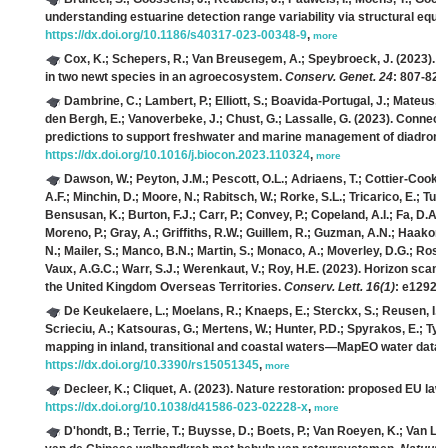
understanding estuarine detection range variability via structural equ
https://dx.doi.org/10.1186/s40317-023-00348-9
,
more
Cox, K.; Schepers, R.; Van Breusegem, A.; Speybroeck, J.
(2023). T
in two newt species in an agroecosystem.
Conserv. Genet. 24
: 807-826
Dambrine, C.; Lambert, P.; Elliott, S.; Boavida-Portugal, J.; Mateus, C
den Bergh, E.; Vanoverbeke, J.; Chust, G.; Lassalle, G.
(2023). Connectin
predictions to support freshwater and marine management of diadromo
https://dx.doi.org/10.1016/j.biocon.2023.110324
,
more
Dawson, W.; Peyton, J.M.; Pescott, O.L.; Adriaens, T.; Cottier-Cook, E
A.F.; Minchin, D.; Moore, N.; Rabitsch, W.; Rorke, S.L.; Tricarico, E.; Tur
Bensusan, K.; Burton, F.J.; Carr, P.; Convey, P.; Copeland, A.I.; Fa, D.A.
Moreno, P.; Gray, A.; Griffiths, R.W.; Guillem, R.; Guzman, A.N.; Haakon
N.; Mailer, S.; Manco, B.N.; Martin, S.; Monaco, A.; Moverley, D.G.; Rose
Vaux, A.G.C.; Warr, S.J.; Werenkaut, V.; Roy, H.E.
(2023). Horizon scanni
the United Kingdom Overseas Territories.
Conserv. Lett. 16(1)
: e12928
De Keukelaere, L.; Moelans, R.; Knaeps, E.; Sterckx, S.; Reusen, I.;
Scrieciu, A.; Katsouras, G.; Mertens, W.; Hunter, P.D.; Spyrakos, E.; Tyle
mapping in inland, transitional and coastal waters—MapEO water data 
https://dx.doi.org/10.3390/rs15051345
,
more
Decleer, K.; Cliquet, A.
(2023). Nature restoration: proposed EU law 
https://dx.doi.org/10.1038/d41586-023-02228-x
,
more
D'hondt, B.; Terrie, T.; Buysse, D.; Boets, P.; Van Roeyen, K.; Van Lo