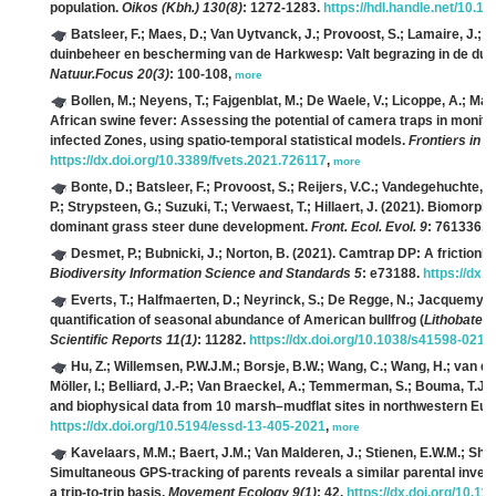
population.
Oikos (Kbh.) 130(8)
: 1272-1283.
https://hdl.handle.net/10.11
Batsleer, F.; Maes, D.; Van Uytvanck, J.; Provoost, S.; Lamaire, J.; B
duinbeheer en bescherming van de Harkwesp: Valt begrazing in de du
Natuur.Focus 20(3)
: 100-108,
more
Bollen, M.; Neyens, T.; Fajgenblat, M.; De Waele, V.; Licoppe, A.; Man
African swine fever: Assessing the potential of camera traps in monito
infected Zones, using spatio-temporal statistical models.
Frontiers in 
https://dx.doi.org/10.3389/fvets.2021.726117
,
more
Bonte, D.; Batsleer, F.; Provoost, S.; Reijers, V.C.; Vandegehuchte, 
P.; Strypsteen, G.; Suzuki, T.; Verwaest, T.; Hillaert, J.
(2021). Biomorphog
dominant grass steer dune development.
Front. Ecol. Evol. 9
: 761336.
h
Desmet, P.; Bubnicki, J.; Norton, B.
(2021). Camtrap DP: A frictionle
Biodiversity Information Science and Standards 5
: e73188.
https://dx.
Everts, T.; Halfmaerten, D.; Neyrinck, S.; De Regge, N.; Jacquemyn, 
quantification of seasonal abundance of American bullfrog (
Lithobates
Scientific Reports 11(1)
: 11282.
https://dx.doi.org/10.1038/s41598-021
Hu, Z.; Willemsen, P.W.J.M.; Borsje, B.W.; Wang, C.; Wang, H.; van der
Möller, I.; Belliard, J.-P.; Van Braeckel, A.; Temmerman, S.; Bouma, T.J.
(
and biophysical data from 10 marsh–mudflat sites in northwestern Eu
https://dx.doi.org/10.5194/essd-13-405-2021
,
more
Kavelaars, M.M.; Baert, J.M.; Van Malderen, J.; Stienen, E.W.M.; Sha
Simultaneous GPS-tracking of parents reveals a similar parental inves
a trip-to-trip basis.
Movement Ecology 9(1)
: 42.
https://dx.doi.org/10.1