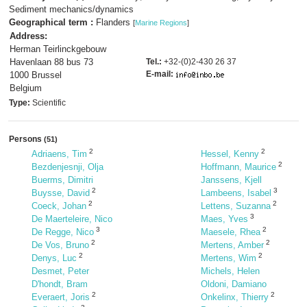
Sediment mechanics/dynamics
Geographical term :
Flanders
[
Marine Regions
]
Address:
Herman Teirlinckgebouw
Havenlaan 88 bus 73
Tel.:
+32-(0)2-430 26 37
E-mail:
1000 Brussel
Belgium
Type:
Scientific
Persons
(51)
2
2
Adriaens, Tim
Hessel, Kenny
2
Bezdenjesnji, Olja
Hoffmann, Maurice
Buerms, Dimitri
Janssens, Kjell
2
3
Buysse, David
Lambeens, Isabel
2
2
Coeck, Johan
Lettens, Suzanna
3
De Maerteleire, Nico
Maes, Yves
3
2
De Regge, Nico
Maesele, Rhea
2
2
De Vos, Bruno
Mertens, Amber
2
2
Denys, Luc
Mertens, Wim
Desmet, Peter
Michels, Helen
D'hondt, Bram
Oldoni, Damiano
2
2
Everaert, Joris
Onkelinx, Thierry