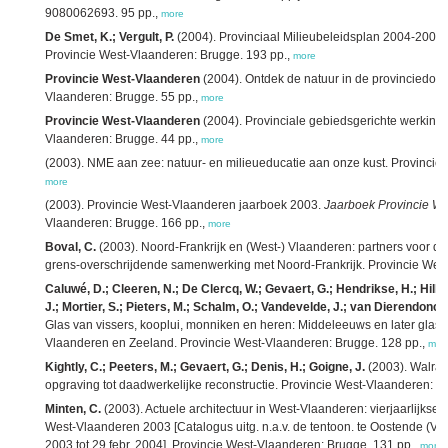
9080062693. 95 pp.,
more
De Smet, K.; Vergult, P.
(2004). Provinciaal Milieubeleidsplan 2004-2008
Provincie West-Vlaanderen: Brugge. 193 pp.,
more
Provincie West-Vlaanderen
(2004). Ontdek de natuur in de provinciedom
Vlaanderen: Brugge. 55 pp.,
more
Provincie West-Vlaanderen
(2004). Provinciale gebiedsgerichte werking
Vlaanderen: Brugge. 44 pp.,
more
(2003). NME aan zee: natuur- en milieueducatie aan onze kust. Provincie
more
(2003). Provincie West-Vlaanderen jaarboek 2003.
Jaarboek Provincie W
Vlaanderen: Brugge. 166 pp.,
more
Boval, C.
(2003). Noord-Frankrijk en (West-) Vlaanderen: partners voor de
grens-overschrijdende samenwerking met Noord-Frankrijk. Provincie West
Caluwé, D.; Cleeren, N.; De Clercq, W.; Gevaert, G.; Hendrikse, H.; Hill
J.; Mortier, S.; Pieters, M.; Schalm, O.; Vandevelde, J.; van Dierendonck,
Glas van vissers, kooplui, monniken en heren: Middeleeuws en later glas u
Vlaanderen en Zeeland. Provincie West-Vlaanderen: Brugge. 128 pp.,
mor
Kightly, C.; Peeters, M.; Gevaert, G.; Denis, H.; Goigne, J.
(2003). Walrav
opgraving tot daadwerkelijke reconstructie. Provincie West-Vlaanderen: B
Minten, C.
(2003). Actuele architectuur in West-Vlaanderen: vierjaarlijkse p
West-Vlaanderen 2003 [Catalogus uitg. n.a.v. de tentoon. te Oostende (Ve
2003 tot 29 febr. 2004]. Provincie West-Vlaanderen: Brugge. 131 pp.,
more