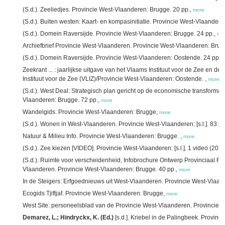
(S.d.). Zeeliedjes. Provincie West-Vlaanderen: Brugge. 20 pp.,
more
(S.d.). Buiten westen: Kaart- en kompasinitiatie. Provincie West-Vlaanderen: 
(S.d.). Domein Raversijde. Provincie West-Vlaanderen: Brugge. 24 pp.,
mo
Archiefbrief Provincie West-Vlaanderen. Provincie West-Vlaanderen: Brug
(S.d.). Domein Raversijde. Provincie West-Vlaanderen: Oostende. 24 pp.,
Zeekrant ... : jaarlijkse uitgave van het Vlaams Instituut voor de Zee en 
Instituut voor de Zee (VLIZ)/Provincie West-Vlaanderen: Oostende. ,
more
(S.d.). West Deal: Strategisch plan gericht op de economische transformat
Vlaanderen: Brugge. 72 pp.,
more
Wandelgids. Provincie West-Vlaanderen: Brugge,
more
(S.d.). Wonen in West-Vlaanderen. Provincie West-Vlaanderen: [s.l.]. 83 pp
Natuur & Milieu Info. Provincie West-Vlaanderen: Brugge. ,
more
(S.d.). Zee kiezen [VIDEO]. Provincie West-Vlaanderen: [s.l.]. 1 video (20 m
(S.d.). Ruimte voor verscheidenheid, Infobrochure Ontwerp Provinciaal Rui
Vlaanderen. Provincie West-Vlaanderen: Brugge. 40 pp.,
more
In de Steigers: Erfgoednieuws uit West-Vlaanderen. Provincie West-Vlaan
Ecogids Tjiftjaf. Provincie West-Vlaanderen: Brugge,
more
West Site: personeelsblad van de Provincie West-Vlaanderen. Provincie 
Demarez, L.; Hindryckx, K. (Ed.)
[s.d.]. Kriebel in de Palingbeek. Provinc