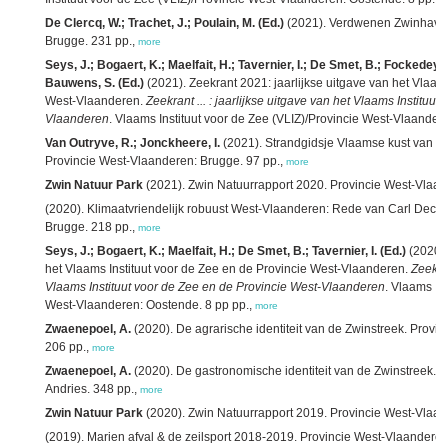
De Clercq, W.; Trachet, J.; Poulain, M. (Ed.)
(2021). Verdwenen Zwinhaven
Brugge. 231 pp.,
more
Seys, J.; Bogaert, K.; Maelfait, H.; Tavernier, I.; De Smet, B.; Fockedey, 
Bauwens, S. (Ed.)
(2021). Zeekrant 2021: jaarlijkse uitgave van het Vlaams
West-Vlaanderen.
Zeekrant ... : jaarlijkse uitgave van het Vlaams Instituu
Vlaanderen
. Vlaams Instituut voor de Zee (VLIZ)/Provincie West-Vlaander
Van Outryve, R.; Jonckheere, I.
(2021). Strandgidsje Vlaamse kust van G
Provincie West-Vlaanderen: Brugge. 97 pp.,
more
Zwin Natuur Park
(2021). Zwin Natuurrapport 2020. Provincie West-Vlaan
(2020). Klimaatvriendelijk robuust West-Vlaanderen: Rede van Carl Deca
Brugge. 218 pp.,
more
Seys, J.; Bogaert, K.; Maelfait, H.; De Smet, B.; Tavernier, I. (Ed.)
(2020).
het Vlaams Instituut voor de Zee en de Provincie West-Vlaanderen.
Zeekran
Vlaams Instituut voor de Zee en de Provincie West-Vlaanderen
. Vlaams In
West-Vlaanderen: Oostende. 8 pp pp.,
more
Zwaenepoel, A.
(2020). De agrarische identiteit van de Zwinstreek. Provi
206 pp.,
more
Zwaenepoel, A.
(2020). De gastronomische identiteit van de Zwinstreek. P
Andries. 348 pp.,
more
Zwin Natuur Park
(2020). Zwin Natuurrapport 2019. Provincie West-Vlaan
(2019). Marien afval & de zeilsport 2018-2019. Provincie West-Vlaanderen