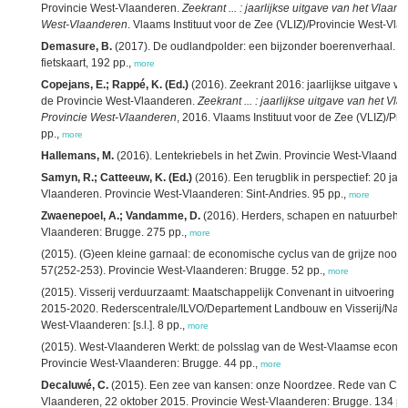
Provincie West-Vlaanderen.
Zeekrant ... : jaarlijkse uitgave van het Vlaam
West-Vlaanderen
. Vlaams Instituut voor de Zee (VLIZ)/Provincie West-Vl
Demasure, B.
(2017). De oudlandpolder: een bijzonder boerenverhaal. P
fietskaart, 192 pp.,
more
Copejans, E.; Rappé, K. (Ed.)
(2016). Zeekrant 2016: jaarlijkse uitgave va
de Provincie West-Vlaanderen.
Zeekrant ... : jaarlijkse uitgave van het Vl
Provincie West-Vlaanderen
, 2016. Vlaams Instituut voor de Zee (VLIZ)/P
pp.,
more
Hallemans, M.
(2016). Lentekriebels in het Zwin. Provincie West-Vlaander
Samyn, R.; Catteeuw, K. (Ed.)
(2016). Een terugblik in perspectief: 20 ja
Vlaanderen. Provincie West-Vlaanderen: Sint-Andries. 95 pp.,
more
Zwaenepoel, A.; Vandamme, D.
(2016). Herders, schapen en natuurbeheer
Vlaanderen: Brugge. 275 pp.,
more
(2015). (G)een kleine garnaal: de economische cyclus van de grijze noor
57(252-253). Provincie West-Vlaanderen: Brugge. 52 pp.,
more
(2015). Visserij verduurzaamt: Maatschappelijk Convenant in uitvoering va
2015-2020. Rederscentrale/ILVO/Departement Landbouw en Visserij/Natu
West-Vlaanderen: [s.l.]. 8 pp.,
more
(2015). West-Vlaanderen Werkt: de polsslag van de West-Vlaamse econo
Provincie West-Vlaanderen: Brugge. 44 pp.,
more
Decaluwé, C.
(2015). Een zee van kansen: onze Noordzee. Rede van Car
Vlaanderen, 22 oktober 2015. Provincie West-Vlaanderen: Brugge. 134 pp