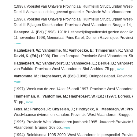
(1998). Voorstel van Ontwerp Provinciaal Ruimtelijk Structuurplan West-V
Deel II: Aanzet tot richtinggevend gedeelte. Provincie West-Vlaanderen: B
(1998). Voorstel van Ontwerp Provinciaal Ruimtelijk Structuurplan West-V
Deel III: Bijlagen Kleurkaarten. Provincie West-Vlaanderen: Brugge. 14, 1
Deseyne, A. (Ed.)
(1998). 1918: Het bevrijdingsoffensief gezien door Koning
11 november 1998, Memoriaal Prins Karel, Domein Raversijde. Provincie 
more
Haghebaert, W.; Vantomme, M.; Vanhoecke, E.; Timmerman, K.; Vanderv
David, K. (Ed.)
(1998). Flar- en florapad. Provincie West-Vlaanderen: Sint-
Haghebaert, W.; Vandervorst, B.; Vanhoecke, E.; Delrue, B.; Vanpraet, J
van Faldido. Provincie West-Vlaanderen: Sint-Andries. 75 pp.,
more
Vantomme, M.; Haghebaert, W. (Ed.)
(1998). Duinpoëziepad. Provincie We
more
(1997). Week van de zee 14 tot 25 april 1997. Provincie West-Vlaanderen:
Timmerman, K.; Vantomme, M.; Haghebaert, W. (Ed.)
(1997). Boreas. Pro
51 pp.,
more
Feys, M.; François, P.; Ghyselen, J.; Hindryckx, K.; Mestdagh, W.; Provoo
Westvlaamse rivieren en kanalen. Provincie West-Vlaanderen: Brugge. ,
m
(1995). Provincie West-Vlaanderen jaarboek 1995.
Jaarboek Provincie W
Vlaanderen: Brugge. 208 pp.,
more
(1994). Beleidsnota 1995-2000: West-Vlaanderen in perspectief. Provinci