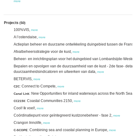
more
Projects
(50)
100%VIS,
more
A l’ostendaise,
more
Actieplan beheer en duurzame ontwikkeling duingebied tussen de Frans
Afvalbeheersstrategie voor de kust,
more
Beheer- en inrichtingsplan voor het duingebied van Lombardsijde-Weste
Bepalen en opvolgen van de duurzaamheid van de kust - 2de fase- detaill
duurzaamheidsindicatoren en uitwerken van data,
more
BETERVIS,
more
: Connect to Compete,
C2C
more
: New Opportunities for inland waterways across the North Sea,
Canal Link
m
: Coastal Communities 2150,
CC2150
more
Cool! Ik voel!,
more
Coördinatiepunt voor geïntegreerd kustzonebeheer - fase 2,
more
Crangon Innolife,
more
: Combining sea and coastal planning in Europe,
C-SCOPE
more