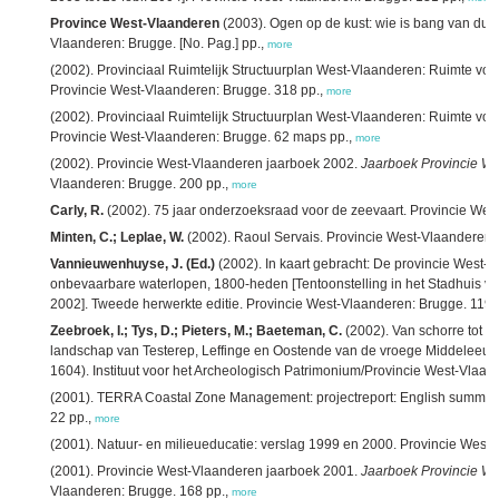
Province West-Vlaanderen
(2003). Ogen op de kust: wie is bang van duu
Vlaanderen: Brugge. [No. Pag.] pp.,
more
(2002). Provinciaal Ruimtelijk Structuurplan West-Vlaanderen: Ruimte voor
Provincie West-Vlaanderen: Brugge. 318 pp.,
more
(2002). Provinciaal Ruimtelijk Structuurplan West-Vlaanderen: Ruimte voo
Provincie West-Vlaanderen: Brugge. 62 maps pp.,
more
(2002). Provincie West-Vlaanderen jaarboek 2002.
Jaarboek Provincie W
Vlaanderen: Brugge. 200 pp.,
more
Carly, R.
(2002). 75 jaar onderzoeksraad voor de zeevaart. Provincie Wes
Minten, C.; Leplae, W.
(2002). Raoul Servais. Provincie West-Vlaanderen:
Vannieuwenhuyse, J. (Ed.)
(2002). In kaart gebracht: De provincie West-
onbevaarbare waterlopen, 1800-heden [Tentoonstelling in het Stadhuis va
2002]. Tweede herwerkte editie. Provincie West-Vlaanderen: Brugge. 119 
Zeebroek, I.; Tys, D.; Pieters, M.; Baeteman, C.
(2002). Van schorre tot s
landschap van Testerep, Leffinge en Oostende van de vroege Middeleeuw
1604). Instituut voor het Archeologisch Patrimonium/Provincie West-Vlaan
(2001). TERRA Coastal Zone Management: projectreport: English summary
22 pp.,
more
(2001). Natuur- en milieueducatie: verslag 1999 en 2000. Provincie West-
(2001). Provincie West-Vlaanderen jaarboek 2001.
Jaarboek Provincie W
Vlaanderen: Brugge. 168 pp.,
more