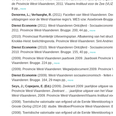
de Provincie West-Vlaanderen
, 2011. Vlaams Instituut voor de Zee (VLIZ
8 pp.,
more
Denorme, L.; Verhaeghe, R.
(2011). Facetten van West-Vlaanderen. Demo
uitdagingen voor de West-Vlaamse regio's. WES vzw: Assebroek-Brugge. 
Dienst Economie
(2011). West-Vlaanderen Ontcijferd - Sociaaleconomisch 
2011. Provincie West-Vlaanderen: Brugge. 200, 44 pp.,
more
(2010). Provinciaal Ruimtelijk Uitvoeringsplan. Afbakening van het struct
Knokke-Heist: toelichtingsnota. Provincie West-Vlaanderen: Sint-Andries. 
Dienst Economie
(2010). West-Vlaanderen Ontcijferd - Sociaaleconomisch 
2010. Provincie West-Vlaanderen: Brugge. 155, 40 pp.,
more
(2009). Provincie West-Vlaanderen jaarboek 2009.
Jaarboek Provincie W
Vlaanderen: Brugge. 224 pp.,
more
(2009). Provincie West-Vlaanderen: Wegwijsdocument 2009. Provincie We
Dienst Economie
(2009). West-Vlaanderen sociaaleconomisch - feiten en c
Vlaanderen: Brugge. 164, 29 maps pp.,
more
Seys, J.; Copejans, E. (Ed.)
(2009). Zeekrant 2009: jaarlijkse uitgave van 
Provincie West-Vlaanderen.
Zeekrant ... : jaarlijkse uitgave van het Vlaam
West-Vlaanderen
, 2009. Provincie West-Vlaanderen/Vlaams Instituut voor
(2008). Toeristische valorisatie van erfgoed uit de Eerste Wereldoorlog i
Groote Oorlog (2014-18)
: studie. Westtoer/Provincie West-Vlaanderen: Br
(2008). Toeristische valorisatie van erfgoed uit de Eerste Wereldoorlog i