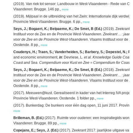
(2019). Van riek tot sensor: Landbouw in West-Vlaanderen - Rede van Car
Vlaanderen: Brugge. 146 pp.,
more
(2019). Mijlpaal in de uitbreiding van het Zwin: Internationale dijk verdwijn
Provincie West-Vlaanderen: Brugge. 6 pp.,
more
Seys, J.; Bogaert, K.; Belpaeme, K.; De Smet, B (Ed.)
(2019). Zeekrant 2
Instituut voor de Zee en de Provincie West-Vlaanderen.
Zeekrant ... : jaar
voor de Zee en de Provincie West-Vlaanderen
. Vlaams Instituut voor de 
Oostende. 8 pp.,
more
Coudenys, H.; Traen, S.; Vanderheiden, S.; Barbery, S.; Depestel, N.; Pirl
and economic environment,
in
: Devriese, L.
et al.
Knowledge Guide Coast 
Coast and Sea. Compendium voor Kust en Zee = Compendium for Coast 
Seys, J.; Bogaert, K.; Belpaeme, K.; De Smet, B (Ed.)
(2018). Zeekrant 2
Instituut voor de Zee en de Provincie West-Vlaanderen.
Zeekrant ... : jaar
voor de Zee en de Provincie West-Vlaanderen
. Vlaams Instituut voor de 
Oostende. 8 pp.,
more
(2017). Meeuwen@kust. Gerealiseerd in kader van het Interreg IVA project 
Provincie West-Vlaanderen: Oostende. 1 folder pp.,
more
(2017). Bunkerdag: De bunkers voor één dag open, 11 juni 2017. Provinci
more
Brilleman, B. (Ed.)
(2017). Ruimte voor ouderen: een inspiratiegids wonen
Vlaanderen: Brugge. 89 pp.,
more
Copejans, E.; Seys, J. (Ed.)
(2017). Zeekrant 2017: jaarlijkse uitgave van 