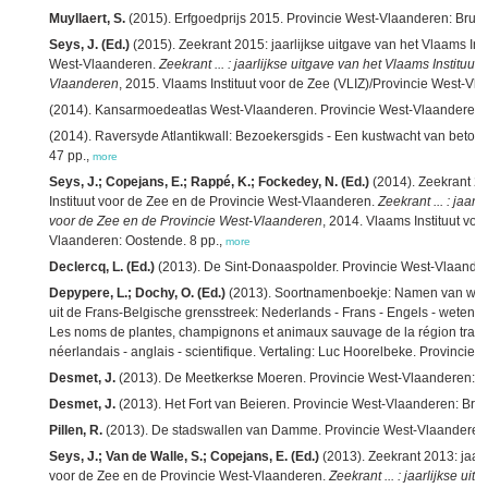
Muyllaert, S.
(2015). Erfgoedprijs 2015. Provincie West-Vlaanderen: Brugg
Seys, J. (Ed.)
(2015). Zeekrant 2015: jaarlijkse uitgave van het Vlaams Ins
West-Vlaanderen.
Zeekrant ... : jaarlijkse uitgave van het Vlaams Instituu
Vlaanderen
, 2015. Vlaams Instituut voor de Zee (VLIZ)/Provincie West-Vl
(2014). Kansarmoedeatlas West-Vlaanderen. Provincie West-Vlaanderen:
(2014). Raversyde Atlantikwall: Bezoekersgids - Een kustwacht van beton
47 pp.,
more
Seys, J.; Copejans, E.; Rappé, K.; Fockedey, N. (Ed.)
(2014). Zeekrant 20
Instituut voor de Zee en de Provincie West-Vlaanderen.
Zeekrant ... : jaar
voor de Zee en de Provincie West-Vlaanderen
, 2014. Vlaams Instituut voo
Vlaanderen: Oostende. 8 pp.,
more
Declercq, L. (Ed.)
(2013). De Sint-Donaaspolder. Provincie West-Vlaander
Depypere, L.; Dochy, O. (Ed.)
(2013). Soortnamenboekje: Namen van wild
uit de Frans-Belgische grensstreek: Nederlands - Frans - Engels - wetens
Les noms de plantes, champignons et animaux sauvage de la région transfr
néerlandais - anglais - scientifique. Vertaling: Luc Hoorelbeke. Provincie
Desmet, J.
(2013). De Meetkerkse Moeren. Provincie West-Vlaanderen: B
Desmet, J.
(2013). Het Fort van Beieren. Provincie West-Vlaanderen: Bru
Pillen, R.
(2013). De stadswallen van Damme. Provincie West-Vlaanderen:
Seys, J.; Van de Walle, S.; Copejans, E. (Ed.)
(2013). Zeekrant 2013: jaarl
voor de Zee en de Provincie West-Vlaanderen.
Zeekrant ... : jaarlijkse ui