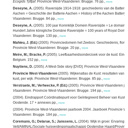
Ecogids Tjiftjaf
. Provincie West-Vlaanderen: Brugge. 76 pp.,
more
Deseyne, A.
(2005). Raversijde 1914-1918: geschiedenis van de Batterij A
Aachen = Geschichte der Batterie Aachen = History of the Aachen Battery. 
Vlaanderen: Brugge. 84 pp.,
more
Deseyne, A.
(2005). 100 jaar Koninklijk Domein Raversijde = Le domaine
Hundert Jahre königliche Domäne Raversijde = 100 years of Royal Domain
Vlaanderen: Brugge. 130 pp.,
more
Mahieu, J. (Ed.)
(2005). Provinciedomein het Zeebos: Geschiedenis, flora, 
Provincie West-Vlaanderen: Brugge. 20 pp.,
more
Meire, M.; Bracke, P.
(2005). Leefbaarheidsonderzoek voor de kust: Eindr
Belgium. 152 pp.,
more
Nuyttens, D.
(2005). A West-Side story [DVD]. Provincie West-Vlaanderen
Provincie West-Vlaanderen
(2005). Wijkenatlas de Kust: resultaten van 
kust, per wijk. Provincie West-Vlaanderen: Brugge. 85 pp.,
more
Verstraete, M.; Verheecke, P. (Ed.)
(2005). Provincie West-Vlaanderen ja
Vlaanderen
. Provincie West-Vlaanderen: Brugge. 194 pp.,
more
(2004). Eindrapport Coördinatiepunt voor Geïntegreerd Beheer van Kustg
Oostende. 17 + annexes pp.,
more
(2004). Provincie West-Vlaanderen jaarboek 2004.
Jaarboek Provincie W
Vlaanderen: Brugge. 184 pp.,
more
Coremans, G.; Delarue, S.; Janssens, L.
(2004). Wijk in groei: Ervarings
Velt/AMINAL/Sociale huisvestingsmaatschappij Oostendse Haard/Provinc