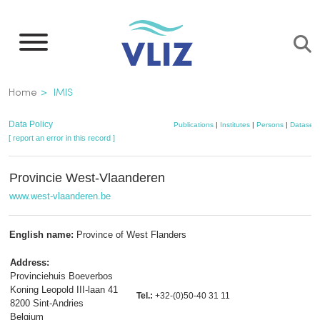
Skip
to
main
content
Breadcrumb
Home
IMIS
Data Policy
Publications
|
Institutes
|
Persons
|
Datasets
[ report an error in this record ]
Provincie West-Vlaanderen
www.west-vlaanderen.be
English name:
Province of West Flanders
Address:
Provinciehuis Boeverbos
Koning Leopold III-laan 41
Tel.:
+32-(0)50-40 31 11
8200 Sint-Andries
Belgium