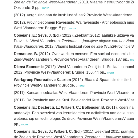
Zee en de Provincie West-Vlaanderen
, 2013. Vlaams Instituut voor de Ze
Oostende. 8 pp.,
more
(2012). Vergrijzing aan de kust: lust of last? Provincie West-Vlaanderen: B
(2012). Provinciedomein Raversijde: Walraversijde - Archeologisch muse
West-Vlaanderen: Brugge. 5 pp.,
more
Copejans, E.; Seys, J. (Ed.)
(2012). Zeekrant 2012: jaarlijkse uitgave van 
Provincie West-Vlaanderen.
Zeekrant ... : jaarlijkse uitgave van het Vlaam
West-Vlaanderen
, 2012. Vlaams Instituut voor de Zee (VLIZ)/Provincie W
Demasure, B.
(2012). Over werk en mensen: Een sociaal-economische st
Zuid-West-Vlaanderen. Provincie West-Vlaanderen: Brugge. 187 pp.,
more
Dienst Economie
(2012). West-Vlaanderen Ontcijferd - Sociaaleconomisch 
2012. Provincie West-Vlaanderen: Brugge. 156, 44 pp.,
more
Werkgroep Recreatieve Kaarten
(2012). Staats & Spaans in de clinch: for
Provincie West-Vlaanderen: Brugge. ,
more
(2011). Kansarmoedeatlas West-Vlaanderen. Provincie West-Vlaanderen: 
(2011). De Provincie aan de Kust. Beleidsbrief Kust. Provincie West-Vlaan
Copejans, E.; Declercq, L.; Willaert, C.; Bollengier, B.
(2011). Koers naar 
onderwijs. Een overzicht van leermiddelen en activiteiten aan de kust rond
wetenschap en technologie. 2e druk. Provincie West-Vlaanderen/Vlaams In
pp.,
more
Copejans, E.; Seys, J.; Willaert, C. (Ed.)
(2011). Zeekrant 2011: jaarlijkse 
de Zee en de Provincie West-Vlaanderen.
Zeekrant ... : jaarlijkse uitgave