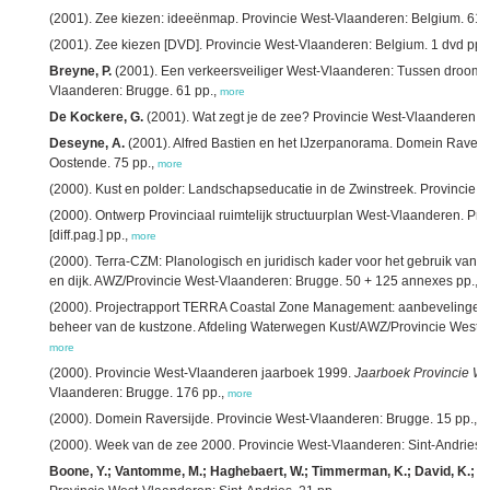
(2001). Zee kiezen: ideeënmap. Provincie West-Vlaanderen: Belgium. 61, 
(2001). Zee kiezen [DVD]. Provincie West-Vlaanderen: Belgium. 1 dvd pp.
Breyne, P.
(2001). Een verkeersveiliger West-Vlaanderen: Tussen droom e
Vlaanderen: Brugge. 61 pp.,
more
De Kockere, G.
(2001). Wat zegt je de zee? Provincie West-Vlaanderen: B
Deseyne, A.
(2001). Alfred Bastien en het IJzerpanorama. Domein Ravers
Oostende. 75 pp.,
more
(2000). Kust en polder: Landschapseducatie in de Zwinstreek. Provincie 
(2000). Ontwerp Provinciaal ruimtelijk structuurplan West-Vlaanderen. Pr
[diff.pag.] pp.,
more
(2000). Terra-CZM: Planologisch en juridisch kader voor het gebruik van d
en dijk. AWZ/Provincie West-Vlaanderen: Brugge. 50 + 125 annexes pp.,
m
(2000). Projectrapport TERRA Coastal Zone Management: aanbevelingen e
beheer van de kustzone. Afdeling Waterwegen Kust/AWZ/Provincie West-Vlaa
more
(2000). Provincie West-Vlaanderen jaarboek 1999.
Jaarboek Provincie W
Vlaanderen: Brugge. 176 pp.,
more
(2000). Domein Raversijde. Provincie West-Vlaanderen: Brugge. 15 pp.,
m
(2000). Week van de zee 2000. Provincie West-Vlaanderen: Sint-Andries. 
Boone, Y.; Vantomme, M.; Haghebaert, W.; Timmerman, K.; David, K.; 