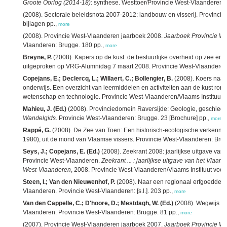
Groote Oorlog (2014-18)
: synthese. Westtoer/Provincie West-Vlaanderen: 
(2008). Sectorale beleidsnota 2007-2012: landbouw en visserij. Provinci
bijlagen pp.,
more
(2008). Provincie West-Vlaanderen jaarboek 2008.
Jaarboek Provincie W
Vlaanderen: Brugge. 180 pp.,
more
Breyne, P.
(2008). Kapers op de kust: de bestuurlijke overheid op zee en 
uitgeproken op VRG-Alumnidag 7 maart 2008. Provincie West-Vlaanderen
Copejans, E.; Declercq, L.; Willaert, C.; Bollengier, B.
(2008). Koers naar 
onderwijs. Een overzicht van leermiddelen en activiteiten aan de kust rond
wetenschap en technologie. Provincie West-Vlaanderen/Vlaams Instituut v
Mahieu, J. (Ed.)
(2008). Provinciedomein Raversijde: Geologie, geschiedenis
Wandelgids
. Provincie West-Vlaanderen: Brugge. 23 [Brochure] pp.,
more
Rappé, G.
(2008). De Zee van Toen: Een historisch-ecologische verkennin
1980), uit de mond van Vlaamse vissers. Provincie West-Vlaanderen: Brug
Seys, J.; Copejans, E. (Ed.)
(2008). Zeekrant 2008: jaarlijkse uitgave van 
Provincie West-Vlaanderen.
Zeekrant ... : jaarlijkse uitgave van het Vlaam
West-Vlaanderen
, 2008. Provincie West-Vlaanderen/Vlaams Instituut voor
Steen, I.; Van den Nieuwenhof, P.
(2008). Naar een regionaal erfgoeddepot
Vlaanderen. Provincie West-Vlaanderen: [s.l.]. 203 pp.,
more
Van den Cappelle, C.; D'hoore, D.; Mestdagh, W. (Ed.)
(2008). Wegwijs in 
Vlaanderen. Provincie West-Vlaanderen: Brugge. 81 pp.,
more
(2007). Provincie West-Vlaanderen jaarboek 2007.
Jaarboek Provincie W