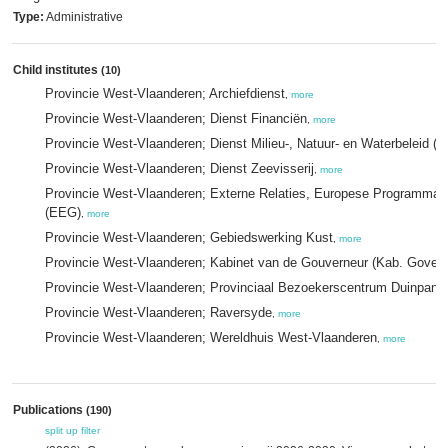
Type:
Administrative
Child institutes
(10)
Provincie West-Vlaanderen; Archiefdienst
,
more
Provincie West-Vlaanderen; Dienst Financiën
,
more
Provincie West-Vlaanderen; Dienst Milieu-, Natuur- en Waterbeleid (
Provincie West-Vlaanderen; Dienst Zeevisserij
,
more
Provincie West-Vlaanderen; Externe Relaties, Europese Programma’
(EEG)
,
more
Provincie West-Vlaanderen; Gebiedswerking Kust
,
more
Provincie West-Vlaanderen; Kabinet van de Gouverneur (Kab. Govern
Provincie West-Vlaanderen; Provinciaal Bezoekerscentrum Duinpann
Provincie West-Vlaanderen; Raversyde
,
more
Provincie West-Vlaanderen; Wereldhuis West-Vlaanderen
,
more
Publications
(190)
split up
filter