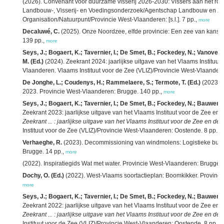
(2026). Convenant voor duurzame visserij 2026-2030: Vissers aan het roer 
Landbouw-, Visserij- en Voedingsonderzoek/Agentschap Landbouw en Zeev
Organisation/Natuurpunt/Provincie West-Vlaanderen: [s.l.]. 7 pp.,
more
Decaluwé, C.
(2025). Onze Noordzee, elfde provincie: Een zee van kanse
139 pp.,
more
Seys, J.; Bogaert, K.; Tavernier, I.; De Smet, B.; Fockedey, N.; Vanovers
M. (Ed.)
(2024). Zeekrant 2024: jaarlijkse uitgave van het Vlaams Instituut
Vlaanderen. Vlaams Instituut voor de Zee (VLIZ)/Provincie West-Vlaander
De Jonghe, L.; Coudenys, H.; Rammelaere, S.; Termote, T. (Ed.)
(2023).
2023. Provincie West-Vlaanderen: Brugge. 140 pp.,
more
Seys, J.; Bogaert, K.; Tavernier, I.; De Smet, B.; Fockedey, N.; Bauwens,
Zeekrant 2023: jaarlijkse uitgave van het Vlaams Instituut voor de Zee en
Zeekrant ... : jaarlijkse uitgave van het Vlaams Instituut voor de Zee en d
Instituut voor de Zee (VLIZ)/Provincie West-Vlaanderen: Oostende. 8 pp.,
m
Verhaeghe, R.
(2023). Decommissioning van windmolens: Logistieke bus
Brugge. 14 pp.,
more
(2022). Inspiratiegids Wat met water. Provincie West-Vlaanderen: Brugge. 
Dochy, O. (Ed.)
(2022). West-Vlaams soortactieplan: Boomkikker. Provincie
more
Seys, J.; Bogaert, K.; Tavernier, I.; De Smet, B.; Fockedey, N.; Bauwens,
Zeekrant 2022: jaarlijkse uitgave van het Vlaams Instituut voor de Zee en
Zeekrant ... : jaarlijkse uitgave van het Vlaams Instituut voor de Zee en d
Instituut voor de Zee (VLIZ)/Provincie West-Vlaanderen: Oostende. 8 pp.,
m