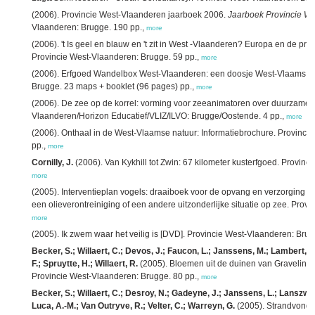
(2006). Provincie West-Vlaanderen jaarboek 2006.
Jaarboek Provincie W
Vlaanderen: Brugge. 190 pp.,
more
(2006). 't Is geel en blauw en 't zit in West -Vlaanderen? Europa en de pr
Provincie West-Vlaanderen: Brugge. 59 pp.,
more
(2006). Erfgoed Wandelbox West-Vlaanderen: een doosje West-Vlaams er
Brugge. 23 maps + booklet (96 pages) pp.,
more
(2006). De zee op de korrel: vorming voor zeeanimatoren over duurzame v
Vlaanderen/Horizon Educatief/VLIZ/ILVO: Brugge/Oostende. 4 pp.,
more
(2006). Onthaal in de West-Vlaamse natuur: Informatiebrochure. Provinci
pp.,
more
Cornilly, J.
(2006). Van Kykhill tot Zwin: 67 kilometer kusterfgoed. Provinc
more
(2005). Interventieplan vogels: draaiboek voor de opvang en verzorging v
een olieverontreiniging of een andere uitzonderlijke situatie op zee. Prov
more
(2005). Ik zwem waar het veilig is [DVD]. Provincie West-Vlaanderen: Brug
Becker, S.; Willaert, C.; Devos, J.; Faucon, L.; Janssens, M.; Lambert, R
F.; Spruytte, H.; Willaert, R.
(2005). Bloemen uit de duinen van Gravelines
Provincie West-Vlaanderen: Brugge. 80 pp.,
more
Becker, S.; Willaert, C.; Desroy, N.; Gadeyne, J.; Janssens, L.; Lanszwee
Luca, A.-M.; Van Outryve, R.; Velter, C.; Warreyn, G.
(2005). Strandvondst