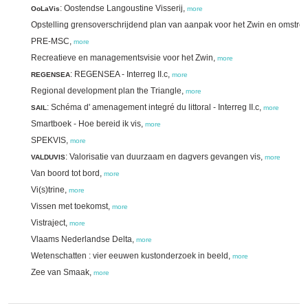
: Oostendse Langoustine Visserij,
OoLaVis
more
Opstelling grensoverschrijdend plan van aanpak voor het Zwin en omstre
PRE-MSC,
more
Recreatieve en managementsvisie voor het Zwin,
more
: REGENSEA - Interreg II.c,
REGENSEA
more
Regional development plan the Triangle,
more
: Schéma d' amenagement integré du littoral - Interreg II.c,
SAIL
more
Smartboek - Hoe bereid ik vis,
more
SPEKVIS,
more
: Valorisatie van duurzaam en dagvers gevangen vis,
VALDUVIS
more
Van boord tot bord,
more
Vi(s)trine,
more
Vissen met toekomst,
more
Vistraject,
more
Vlaams Nederlandse Delta,
more
Wetenschatten : vier eeuwen kustonderzoek in beeld,
more
Zee van Smaak,
more