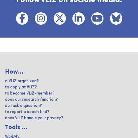
Follow VLIZ on sociale media!
How...
is VLIZ organized?
to apply at VLIZ?
to become VLIZ-member?
does our research function?
do I ask a question?
to report a beach find?
does VLIZ handle your privacy?
Tools ...
WoRMS