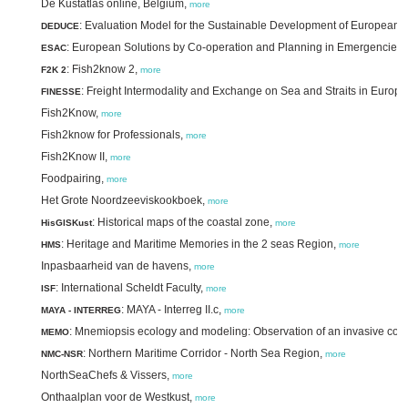
De Kustatlas online, Belgium,
more
: Evaluation Model for the Sustainable Development of European 
DEDUCE
: European Solutions by Co-operation and Planning in Emergencies (f
ESAC
: Fish2know 2,
F2K 2
more
: Freight Intermodality and Exchange on Sea and Straits in Europe
FINESSE
Fish2Know,
more
Fish2know for Professionals,
more
Fish2Know II,
more
Foodpairing,
more
Het Grote Noordzeeviskookboek,
more
: Historical maps of the coastal zone,
HisGISKust
more
: Heritage and Maritime Memories in the 2 seas Region,
HMS
more
Inpasbaarheid van de havens,
more
: International Scheldt Faculty,
ISF
more
: MAYA - Interreg II.c,
MAYA - INTERREG
more
: Mnemiopsis ecology and modeling: Observation of an invasive comb
MEMO
: Northern Maritime Corridor - North Sea Region,
NMC-NSR
more
NorthSeaChefs & Vissers,
more
Onthaalplan voor de Westkust,
more