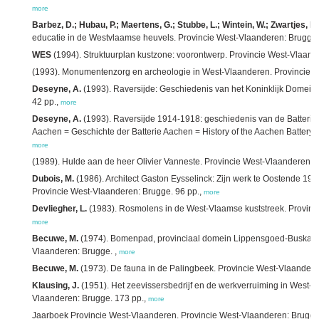
more
Barbez, D.; Hubau, P.; Maertens, G.; Stubbe, L.; Wintein, W.; Zwartjes, L. 
educatie in de Westvlaamse heuvels. Provincie West-Vlaanderen: Brugge.
WES
(1994). Struktuurplan kustzone: voorontwerp. Provincie West-Vlaand
(1993). Monumentenzorg en archeologie in West-Vlaanderen. Provincie W
Deseyne, A.
(1993). Raversijde: Geschiedenis van het Koninklijk Domein
42 pp.,
more
Deseyne, A.
(1993). Raversijde 1914-1918: geschiedenis van de Batterij A
Aachen = Geschichte der Batterie Aachen = History of the Aachen Battery.
more
(1989). Hulde aan de heer Olivier Vanneste. Provincie West-Vlaanderen: B
Dubois, M.
(1986). Architect Gaston Eysselinck: Zijn werk te Oostende 194
Provincie West-Vlaanderen: Brugge. 96 pp.,
more
Devliegher, L.
(1983). Rosmolens in de West-Vlaamse kuststreek. Provinci
more
Becuwe, M.
(1974). Bomenpad, provinciaal domein Lippensgoed-Buskamp
Vlaanderen: Brugge. ,
more
Becuwe, M.
(1973). De fauna in de Palingbeek. Provincie West-Vlaandere
Klausing, J.
(1951). Het zeevissersbedrijf en de werkverruiming in West-V
Vlaanderen: Brugge. 173 pp.,
more
Jaarboek Provincie West-Vlaanderen. Provincie West-Vlaanderen: Brugge