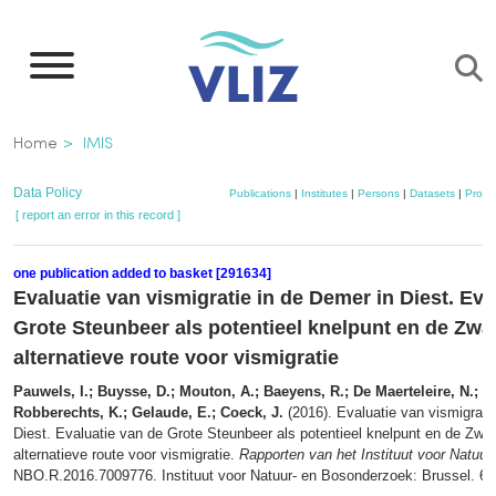
Skip
to
main
content
Breadcrumb
Home
IMIS
Data Policy
Publications
|
Institutes
|
Persons
|
Datasets
|
Projec
[ report an error in this record ]
one publication added to basket [291634]
Evaluatie van vismigratie in de Demer in Diest. Eva
Grote Steunbeer als potentieel knelpunt en de Zwa
alternatieve route voor vismigratie
Pauwels, I.; Buysse, D.; Mouton, A.; Baeyens, R.; De Maerteleire, N.; Pi
Robberechts, K.; Gelaude, E.; Coeck, J.
(2016). Evaluatie van vismigrati
Diest. Evaluatie van de Grote Steunbeer als potentieel knelpunt en de Zwa
alternatieve route voor vismigratie.
Rapporten van het Instituut voor Natuu
NBO.R.2016.7009776. Instituut voor Natuur- en Bosonderzoek: Brussel. 64