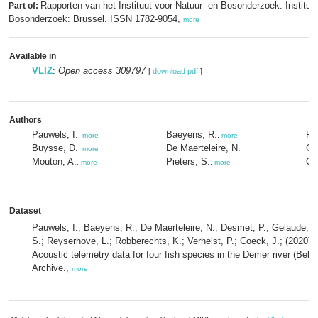
Rapporten van het Instituut voor Natuur- en Bosonderzoek. Instituu
Part of:
Bosonderzoek: Brussel. ISSN 1782-9054,
more
Available in
VLIZ
:
Open access 309797
[
download pdf
]
Authors
Pauwels, I.
Baeyens, R.
Ro
,
more
,
more
Buysse, D.
De Maerteleire, N.
Ge
,
more
Mouton, A.
Pieters, S.
Co
,
more
,
more
Dataset
Pauwels, I.; Baeyens, R.; De Maerteleire, N.; Desmet, P.; Gelaude, E.;
S.; Reyserhove, L.; Robberechts, K.; Verhelst, P.; Coeck, J.; (2020
Acoustic telemetry data for four fish species in the Demer river (Bel
Archive.,
more