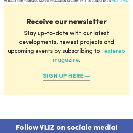
All data in the
Integrated Marine Information System
(IMIS) is subject to the
VLIZ privacy p
Receive our newsletter
Stay up-to-date with our latest
developments, newest projects and
upcoming events by subscribing to
Testerep
magazine
.
SIGN UP HERE
Follow VLIZ on sociale media!