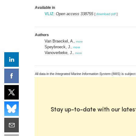
Available in
VLIZ
:
Open access 338755
[
download pdf
]
Authors
Van Braeckel, A.
,
more
Speybroeck, J.
,
more
Vanoverbeke, J.
,
more
All data in the
Integrated Marine Information System
(IMIS) is subject
Stay up-to-date with our late