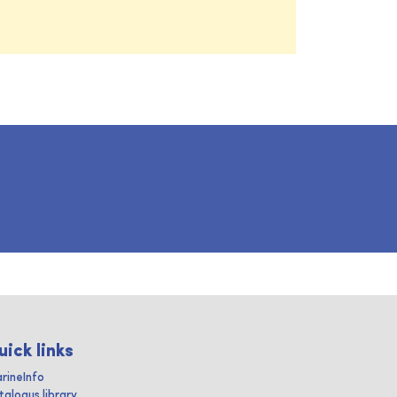
uick links
rineInfo
talogus library