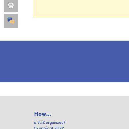
How...
is VLIZ organized?
to apply at VLIZ?