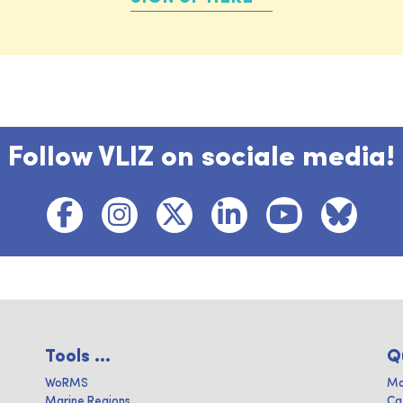
Follow VLIZ on sociale media!
Tools ...
Q
WoRMS
Ma
Marine Regions
Ca