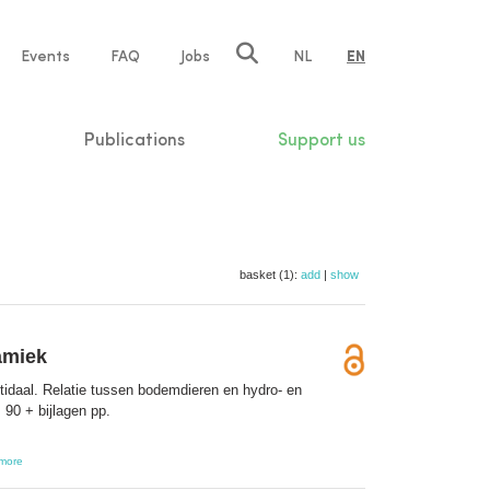
e
Events
FAQ
Jobs
NL
EN
tion
Publications
Support us
basket (1):
add
|
show
amiek
idaal. Relatie tussen bodemdieren en hydro- en
 90 + bijlagen pp.
more