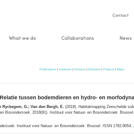
Servic
Contact
naviga
What we do
Collaborations
News
n
Publications
|
Institutes
|
Persons
|
Datasets
|
Projects
|
Maps
 Relatie tussen bodemdieren en hydro- en morfodyn
an Ryckegem, G.; Van den Bergh, E.
(2018). Habitatmapping Zeeschelde subt
- en Bosonderzoek
, 2018(91). Instituut voor Natuur- en Bosonderzoek: Brussel.
onderzoek. Instituut voor Natuur- en Bosonderzoek: Brussel. ISSN 1782-9054,