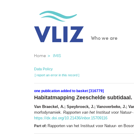
Skip
to
main
content
Main
Who we are
navigatio
Breadcrumb
Home
IMIS
Data Policy
[ report an error in this record ]
one publication added to basket [316779]
Habitatmapping Zeeschelde subtidaal.
Van Braeckel, A.; Speybroeck, J.; Vanoverbeke, J.; V
morfodynamiek.
Rapporten van het Instituut voor Natuur
https://dx.doi.org/10.21436/inbor.15709116
Rapporten van het Instituut voor Natuur- en Bos
Part of: