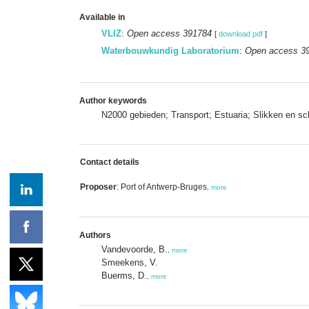
Available in
VLIZ
:
Open access 391784
[
download pdf
]
Waterbouwkundig Laboratorium
:
Open access 3
Author keywords
N2000 gebieden; Transport; Estuaria; Slikken en s
Contact details
Proposer
: Port of Antwerp-Bruges
,
more
Authors
Vandevoorde, B.
,
more
Smeekens, V.
Buerms, D.
,
more