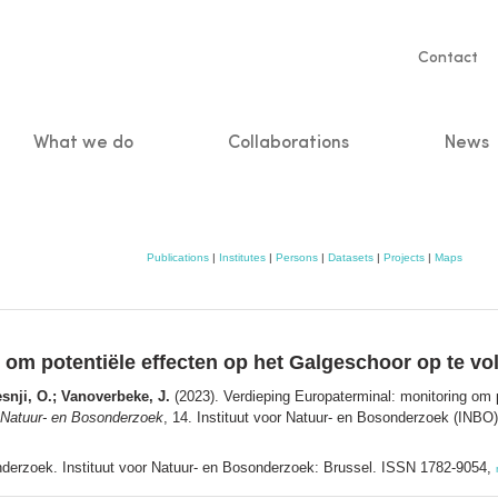
Servic
Contact
naviga
What we do
Collaborations
News
n
Publications
|
Institutes
|
Persons
|
Datasets
|
Projects
|
Maps
om potentiële effecten op het Galgeschoor op te vol
nji, O.; Vanoverbeke, J.
(2023). Verdieping Europaterminal: monitoring om 
r Natuur- en Bosonderzoek
, 14. Instituut voor Natuur- en Bosonderzoek (INBO)
onderzoek. Instituut voor Natuur- en Bosonderzoek: Brussel. ISSN 1782-9054,