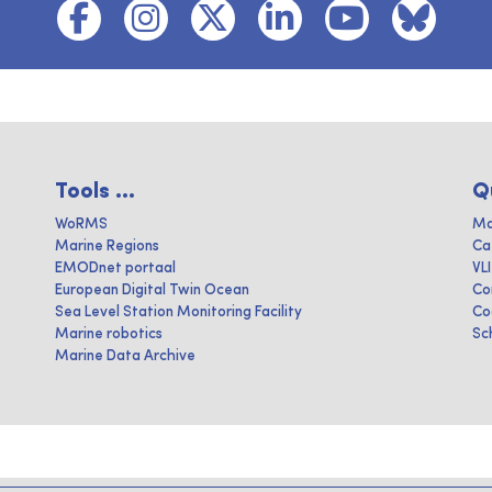
Tools ...
Q
WoRMS
Ma
Marine Regions
Ca
EMODnet portaal
VL
European Digital Twin Ocean
Co
Sea Level Station Monitoring Facility
Co
Marine robotics
Sc
Marine Data Archive