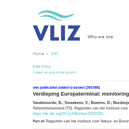
Skip
to
main
content
Main
Who we are
navigatio
Breadcrumb
Home
IMIS
Data Policy
[ report an error in this record ]
one publication added to basket [365388]
Verdieping Europaterminal: monitoring 
Vandevoorde, B.; Smeekens, V.; Buerms, D.; Bezdenjes
Referentietoestand (T0).
Rapporten van het Instituut voo
https://dx.doi.org/10.21436/inbor.93332001
Rapporten van het Instituut voor Natuur- en Bos
Part of: