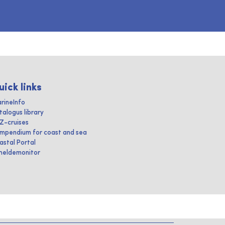
uick links
rineInfo
talogus library
IZ-cruises
mpendium for coast and sea
astal Portal
heldemonitor