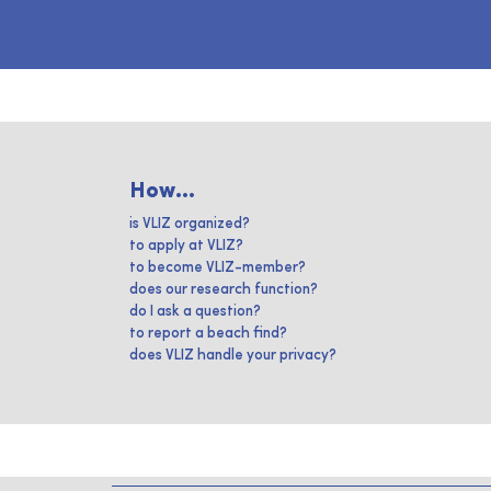
How...
is VLIZ organized?
to apply at VLIZ?
to become VLIZ-member?
does our research function?
do I ask a question?
to report a beach find?
does VLIZ handle your privacy?