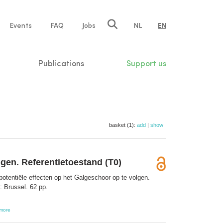
e
Events
FAQ
Jobs
NL
EN
tion
Publications
Support us
basket (1):
add
|
show
gen. Referentietoestand (T0)
potentiële effecten op het Galgeschoor op te volgen.
: Brussel. 62 pp.
more