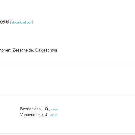
90848
[
download pdf
]
chorren; Zeeschelde, Galgeschoor
Bezdenjesnji, O.
,
more
Vanoverbeke, J.
,
more