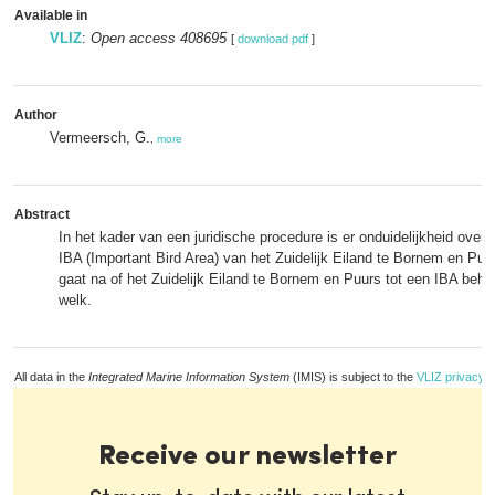
Available in
VLIZ
:
Open access 408695
[
download pdf
]
Author
Vermeersch, G.
,
more
Abstract
In het kader van een juridische procedure is er onduidelijkheid over h
IBA (Important Bird Area) van het Zuidelijk Eiland te Bornem en Puur
gaat na of het Zuidelijk Eiland te Bornem en Puurs tot een IBA behoo
welk.
All data in the
Integrated Marine Information System
(IMIS) is subject to the
VLIZ privacy p
Receive our newsletter