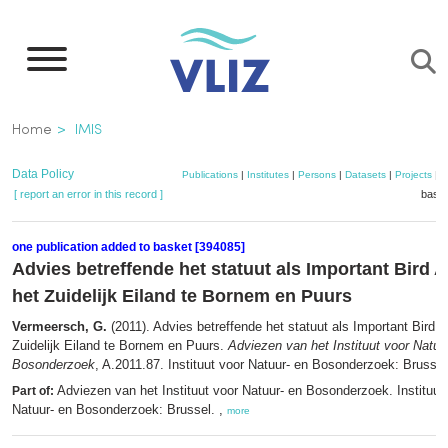
Skip
to
main
content
Breadcrumb
Home
IMIS
Data Policy
Publications
|
Institutes
|
Persons
|
Datasets
|
Projects
|
M
[ report an error in this record ]
baske
one publication added to basket [394085]
Advies betreffende het statuut als Important Bird 
het Zuidelijk Eiland te Bornem en Puurs
Vermeersch, G.
(2011). Advies betreffende het statuut als Important Bird 
Zuidelijk Eiland te Bornem en Puurs.
Adviezen van het Instituut voor Natuu
Bosonderzoek
, A.2011.87. Instituut voor Natuur- en Bosonderzoek: Brussel
Adviezen van het Instituut voor Natuur- en Bosonderzoek. Instituut
Part of:
Natuur- en Bosonderzoek: Brussel. ,
more