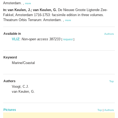
Amsterdam. ,
more
van Keulen, J.; van Keulen, G.
De Nieuwe Groote Ligtende Zee-
In:
Fakkel, Amsterdam 1716-1753: facsimile edition in three volumes.
Theatrum Orbis Terrarum: Amsterdam. ,
more
Available in
Authors
VLIZ
:
Non-open access 387233
[
request
]
Keyword
Marine/Coastal
Authors
Top
Voogt, C.J.
van Keulen, G.
Pictures
Top
|
Authors