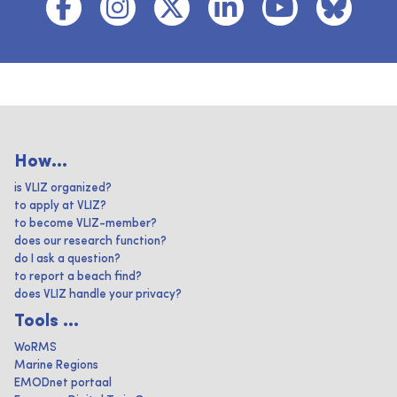
How...
is VLIZ organized?
to apply at VLIZ?
to become VLIZ-member?
does our research function?
do I ask a question?
to report a beach find?
does VLIZ handle your privacy?
Tools ...
WoRMS
Marine Regions
EMODnet portaal