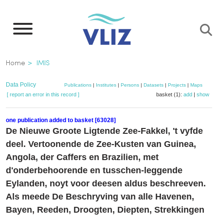
Skip
to
main
content
Breadcrumb
Home
IMIS
Data Policy
Publications
|
Institutes
|
Persons
|
Datasets
|
Projects
|
Maps
[ report an error in this record ]
basket (1):
add
|
show
one publication added to basket [63028]
De Nieuwe Groote Ligtende Zee-Fakkel, 't vyfde
deel. Vertoonende de Zee-Kusten van Guinea,
Angola, der Caffers en Brazilien, met
d'onderbehoorende en tusschen-leggende
Eylanden, noyt voor deesen aldus beschreeven.
Als meede De Beschryving van alle Havenen,
Bayen, Reeden, Droogten, Diepten, Strekkingen