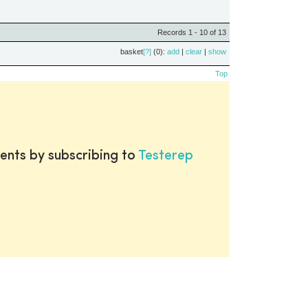
Records 1 - 10 of 13
basket
[?]
(0):
add
|
clear
|
show
Top
ents by subscribing to
Testerep