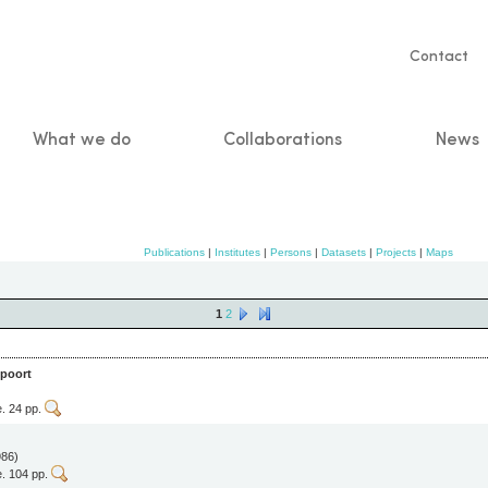
Servic
Contact
naviga
What we do
Collaborations
News
n
Publications
|
Institutes
|
Persons
|
Datasets
|
Projects
|
Maps
1
2
wpoort
. 24 pp.
986)
e. 104 pp.