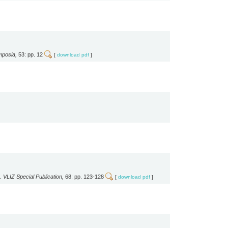
mposia,
53: pp. 12
[
download pdf
]
. VLIZ Special Publication,
68: pp. 123-128
[
download pdf
]