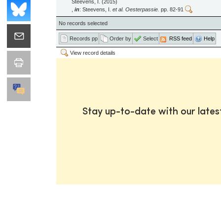
Steevens, I. (2015)
,
in
: Steevens, I.
et al.
Oesterpassie.
pp. 82-91
No records selected
Records pp
Order by
Select
RSS feed
Help
View record details
Stay up-to-date with our late