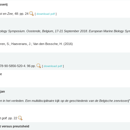
serij
t en Zee,
48: pp. 24
[
download pdf
]
ology Symposium. Oostende, Belgium, 17-21 September 2018. European Marine Biology Sy
teren, S.; Haeverans, J.; Van den Bossche, H. (2016)
978-90-5856-520-4. 96 pp.
[
download pdf
]
st
zjan
in het verleden. Een multidisciplinaire kijk op de geschiedenis van de Belgische zeevisserij”
 golf.
pp. 22
t versus preutsheid