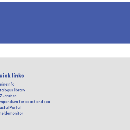
uick links
rineInfo
talogus library
IZ-cruises
mpendium for coast and sea
astal Portal
heldemonitor