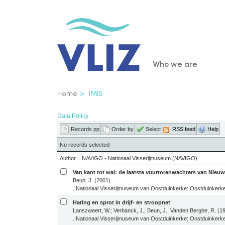
Skip
to
main
content
Main
Who we are
navigatio
Breadcrumb
Home
IMIS
Data Policy
Records pp
Order by
Select
RSS feed
Help
No records selected
Author = NAVIGO - Nationaal Visserijmuseum (NAVIGO)
Van kant tot wal: de laatste vuurtorenwachters van Nieu
Beun, J. (2001)
. Nationaal Visserijmuseum van Oostduinkerke: Oostduinkerke
Haring en sprot in drijf- en stroopnet
Lanszweert, W.; Verbanck, J.; Beun, J.; Vanden Berghe, R. (1
. Nationaal Visserijmuseum van Oostduinkerke: Oostduinkerk