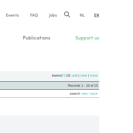
e
Events
FAQ
Jobs
NL
EN
tion
Publications
Support us
basket
[?]
(0):
add
|
clear
|
show
Records 1 - 10 of 13
search:
new
-
back