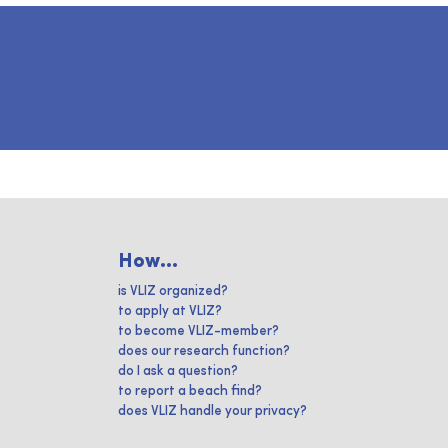
How...
is VLIZ organized?
to apply at VLIZ?
to become VLIZ-member?
does our research function?
do I ask a question?
to report a beach find?
does VLIZ handle your privacy?