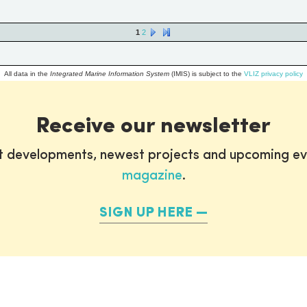
1
2
All data in the
Integrated Marine Information System
(IMIS) is subject to the
VLIZ privacy policy
Receive our newsletter
st developments, newest projects and upcoming ev
magazine
.
SIGN UP HERE