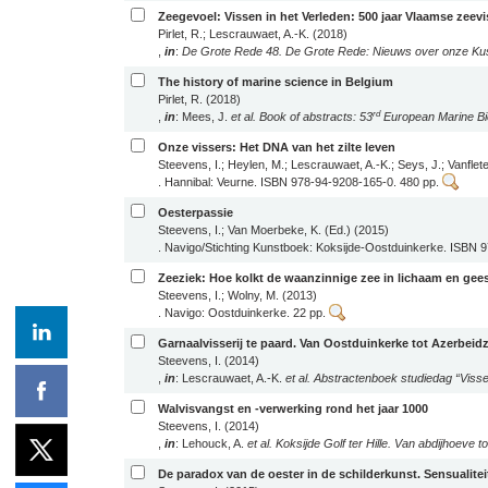
Zeegevoel: Vissen in het Verleden: 500 jaar Vlaamse zeevis
Pirlet, R.; Lescrauwaet, A.-K. (2018)
,
in
:
De Grote Rede 48. De Grote Rede: Nieuws over onze Kus
The history of marine science in Belgium
Pirlet, R. (2018)
rd
,
in
: Mees, J.
et al.
Book of abstracts: 53
European Marine Bi
Onze vissers: Het DNA van het zilte leven
Steevens, I.; Heylen, M.; Lescrauwaet, A.-K.; Seys, J.; Vanfle
. Hannibal: Veurne. ISBN 978-94-9208-165-0. 480 pp.
Oesterpassie
Steevens, I.; Van Moerbeke, K. (Ed.) (2015)
. Navigo/Stichting Kunstboek: Koksijde-Oostduinkerke. ISBN 
Zeeziek: Hoe kolkt de waanzinnige zee in lichaam en gee
Steevens, I.; Wolny, M. (2013)
. Navigo: Oostduinkerke. 22 pp.
Garnaalvisserij te paard. Van Oostduinkerke tot Azerbeid
Steevens, I. (2014)
,
in
: Lescrauwaet, A.-K.
et al.
Abstractenboek studiedag “Vissen 
Walvisvangst en -verwerking rond het jaar 1000
Steevens, I. (2014)
,
in
: Lehouck, A.
et al.
Koksijde Golf ter Hille. Van abdijhoeve tot
De paradox van de oester in de schilderkunst. Sensualitei