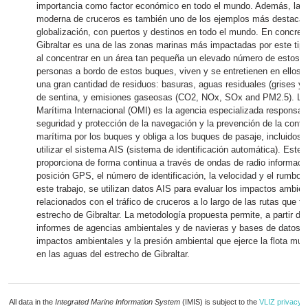
importancia como factor económico en todo el mundo. Además, la in
moderna de cruceros es también uno de los ejemplos más destacad
globalización, con puertos y destinos en todo el mundo. En concreto
Gibraltar es una de las zonas marinas más impactadas por este tipo
al concentrar en un área tan pequeña un elevado número de estos 
personas a bordo de estos buques, viven y se entretienen en ellos,
una gran cantidad de residuos: basuras, aguas residuales (grises y
de sentina, y emisiones gaseosas (CO2, NOx, SOx and PM2.5). La
Marítima Internacional (OMI) es la agencia especializada responsabl
seguridad y protección de la navegación y la prevención de la cont
marítima por los buques y obliga a los buques de pasaje, incluidos l
utilizar el sistema AIS (sistema de identificación automática). Este
proporciona de forma continua a través de ondas de radio informació
posición GPS, el número de identificación, la velocidad y el rumbo 
este trabajo, se utilizan datos AIS para evaluar los impactos ambien
relacionados con el tráfico de cruceros a lo largo de las rutas que tr
estrecho de Gibraltar. La metodología propuesta permite, a partir de
informes de agencias ambientales y de navieras y bases de datos, 
impactos ambientales y la presión ambiental que ejerce la flota mun
en las aguas del estrecho de Gibraltar.
All data in the
Integrated Marine Information System
(IMIS) is subject to the
VLIZ privacy p