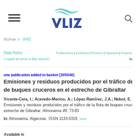
Skip
to
main
content
Breadcrumb
Home
IMIS
Data Policy
Publications
|
Institutes
|
Persons
|
Datasets
|
Projects
|
[ report an error in this record ]
bask
one publication added to basket [305046]
Emisiones y residuos producidos por el tráfico de l
de buques cruceros en el estrecho de Gibraltar
Vicente-Cera, I.; Acevedo-Merino, A.; López-Ramírez, J.A.; Nebot, E.
(2
Emisiones y residuos producidos por el tráfico de la flota de buques crucer
estrecho de Gibraltar.
Almoraima 49
: 73-83
Almoraima: Algeciras. ISSN 1133-5319,
In:
more
Available in