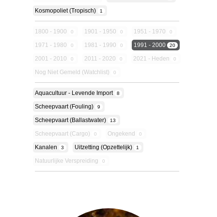
Kosmopoliet (tropisch)
1
1800 - 1900
1901 - 1950
1951 - 1970
0
0
0
1971 - 1980
1981 - 1990
1991 - 2000
0
0
20
2001 - 2010
2011 - 2020
2021 - Heden
0
0
0
Nog Niet Gemeld (Watchlist)
0
Aquacultuur - Levende Import
8
Scheepvaart (fouling)
9
Scheepvaart (ballastwater)
13
Scheepvaart (cargo)
Ongekend
0
0
Kanalen
Uitzetting (opzettelijk)
3
1
Natuurlijke Verspreiding
0