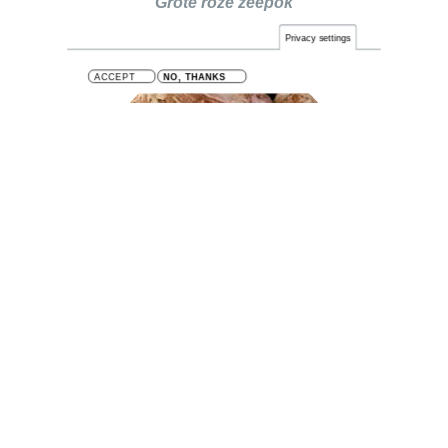
Grote roze zeepok
Privacy settings
ACCEPT
NO, THANKS
Megabalanus tintinnabulum
Zeetulp