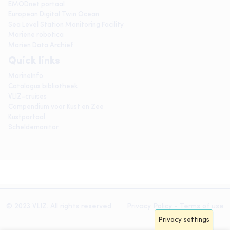
EMODnet portaal
European Digital Twin Ocean
Sea Level Station Monitoring Facility
Mariene robotica
Marien Data Archief
Quick links
MarineInfo
Catalogus bibliotheek
VLIZ-cruises
Compendium voor Kust en Zee
Kustportaal
Scheldemonitor
© 2023 VLIZ. All rights reserved
Privacy Policy
-
Terms of use
Privacy settings