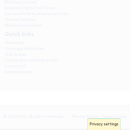
EMODnet portaal
European Digital Twin Ocean
Sea Level Station Monitoring Facility
Mariene robotica
Marien Data Archief
Quick links
MarineInfo
Catalogus bibliotheek
VLIZ-cruises
Compendium voor Kust en Zee
Kustportaal
Scheldemonitor
© 2023 VLIZ. All rights reserved
Privacy Policy
-
Terms of use
Privacy settings