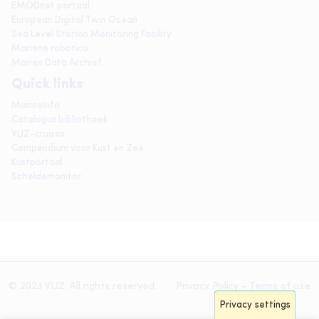
EMODnet portaal
European Digital Twin Ocean
Sea Level Station Monitoring Facility
Mariene robotica
Marien Data Archief
Quick links
MarineInfo
Catalogus bibliotheek
VLIZ-cruises
Compendium voor Kust en Zee
Kustportaal
Scheldemonitor
© 2023 VLIZ. All rights reserved
Privacy Policy
-
Terms of use
Privacy settings