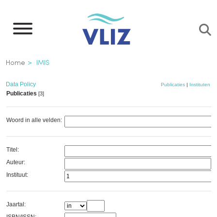
Overslaan
en
naar
de
Kruimelpad
Home
IMIS
inhoud
gaan
Data Policy
Publicaties
|
Instituten
|
Publicaties
[3]
Woord in alle velden:
Titel:
Auteur:
Instituut:
Jaartal: