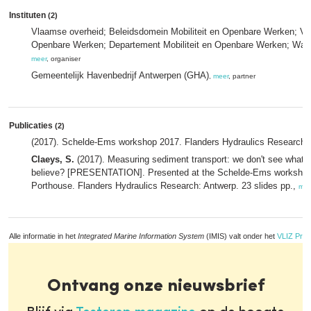
Instituten
(2)
Vlaamse overheid; Beleidsdomein Mobiliteit en Openbare Werken; Vlaa
Openbare Werken; Departement Mobiliteit en Openbare Werken; Wat
meer
, organiser
Gemeentelijk Havenbedrijf Antwerpen (GHA)
,
meer
, partner
Publicaties
(2)
(2017). Schelde-Ems workshop 2017. Flanders Hydraulics Research: 
Claeys, S.
(2017). Measuring sediment transport: we don't see what 
believe? [PRESENTATION]. Presented at the Schelde-Ems workshop 
Porthouse. Flanders Hydraulics Research: Antwerp. 23 slides pp.,
mee
Alle informatie in het
Integrated Marine Information System
(IMIS) valt onder het
VLIZ Priv
Ontvang onze nieuwsbrief