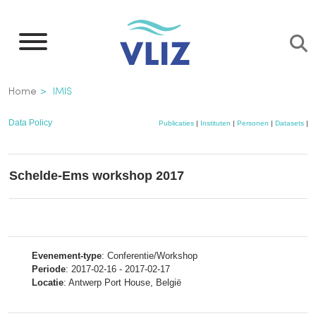
Overslaan
en
naar
de
Kruimelpad
Home
IMIS
inhoud
gaan
Data Policy
Publicaties
|
Instituten
|
Personen
|
Datasets
|
P
Schelde-Ems workshop 2017
Evenement-type
: Conferentie/Workshop
Periode
: 2017-02-16 - 2017-02-17
Locatie
: Antwerp Port House, België