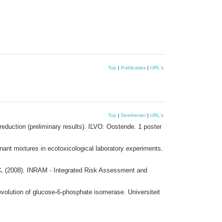
Top
|
Publicaties
|
URL's
Top
|
Deelnemer
|
URL's
 reduction (preliminary results). ILVO: Oostende. 1 poster
ant mixtures in ecotoxicological laboratory experiments.
.
(2008). INRAM - Integrated Risk Assessment and
evolution of glucose-6-phosphate isomerase. Universiteit