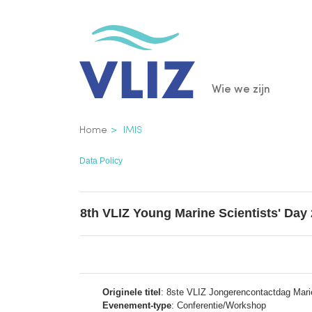
Overslaan
en
naar
de
Main
Wie we zijn
inhoud
gaan
navigatio
Kruimelpad
Home
IMIS
Data Policy
8th VLIZ Young Marine Scientists' Day
Originele titel
: 8ste VLIZ Jongerencontactdag Ma
Evenement-type
: Conferentie/Workshop