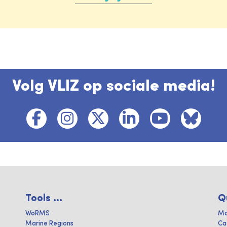
Volg VLIZ op sociale media!
Tools ...
Q
WoRMS
Ma
Marine Regions
Ca