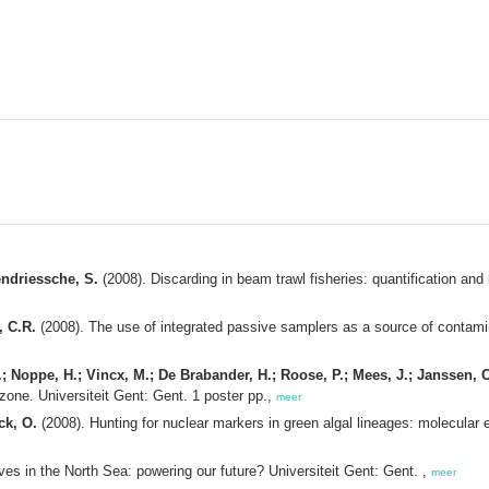
ndriessche, S.
(2008). Discarding in beam trawl fisheries: quantification and
, C.R.
(2008). The use of integrated passive samplers as a source of contamin
; Noppe, H.; Vincx, M.; De Brabander, H.; Roose, P.; Mees, J.; Janssen, C
 zone. Universiteit Gent: Gent. 1 poster pp.,
meer
ck, O.
(2008). Hunting for nuclear markers in green algal lineages: molecular 
es in the North Sea: powering our future? Universiteit Gent: Gent. ,
meer