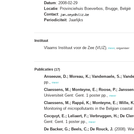
Datum
: 2008-02-29
Locatie
: Provinciehuis Boeverbos, Brugge, België
Contact
:
Periodiciteit
: Jaarlijks
Instituut
Vlaams Instituut voor de Zee (VLIZ)
,
meer
, organiser
Publicaties
(17)
Anseeuw, D.; Moreau, K.; Vandemaele, S.; Vande
pp.,
meer
Claessens, M.; Monteyne, E.; Roose, P.; Janssen
Universiteit Gent: Gent. 1 poster pp.,
meer
Claessens, M.; Rappé, K.; Monteyne, E.; Wille, K.
Monitoring of micropollutants in the Belgian coastal
Cocquyt, E.; Leliaert, F.; Verbruggen, H.; De Cler
Gent: Gent. 1 poster pp.,
meer
De Backer, G.; Beels, C.; De Rouck, J.
(2008). Wav