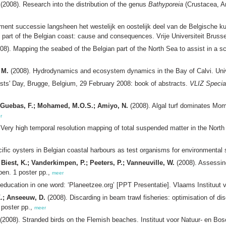
(2008). Research into the distribution of the genus
Bathyporeia
(Crustacea, A
ent successie langsheen het westelijk en oostelijk deel van de Belgische k
part of the Belgian coast: cause and consequences. Vrije Universiteit Brusse
08). Mapping the seabed of the Belgian part of the North Sea to assist in a
 M.
(2008). Hydrodynamics and ecosystem dynamics in the Bay of Calvi. Unive
sts' Day, Brugge, Belgium, 29 February 2008: book of abstracts.
VLIZ Special
-Guebas, F.; Mohamed, M.O.S.; Amiyo, N.
(2008). Algal turf dominates Mo
r
 Very high temporal resolution mapping of total suspended matter in the Nort
fic oysters in Belgian coastal harbours as test organisms for environmental s
Biest, K.; Vanderkimpen, P.; Peeters, P.; Vanneuville, W.
(2008). Assessing
en. 1 poster pp.,
meer
education in one word: ‘Planeetzee.org’ [PPT Presentatie]. Vlaams Instituut 
.; Anseeuw, D.
(2008). Discarding in beam trawl fisheries: optimisation of d
 poster pp.,
meer
(2008). Stranded birds on the Flemish beaches. Instituut voor Natuur- en Bos