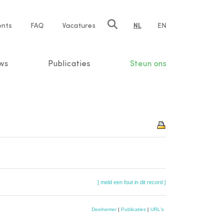
ents
FAQ
Vacatures
NL
EN
n
ws
Publicaties
Steun ons
[ meld een fout in dit record ]
Deelnemer
|
Publicaties
|
URL's