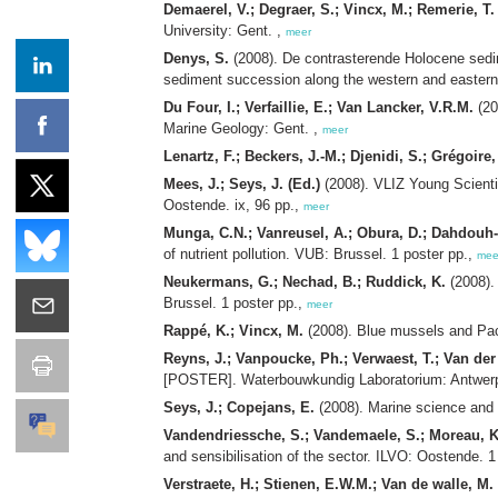
Demaerel, V.; Degraer, S.; Vincx, M.; Remerie, T.
University: Gent. ,
meer
Denys, S.
(2008). De contrasterende Holocene sedim
sediment succession along the western and eastern 
Du Four, I.; Verfaillie, E.; Van Lancker, V.R.M.
(20
Marine Geology: Gent. ,
meer
Lenartz, F.; Beckers, J.-M.; Djenidi, S.; Grégoire,
Mees, J.; Seys, J. (Ed.)
(2008). VLIZ Young Scienti
Oostende. ix, 96 pp.,
meer
Munga, C.N.; Vanreusel, A.; Obura, D.; Dahdouh
of nutrient pollution. VUB: Brussel. 1 poster pp.,
mee
Neukermans, G.; Nechad, B.; Ruddick, K.
(2008).
Brussel. 1 poster pp.,
meer
Rappé, K.; Vincx, M.
(2008). Blue mussels and Paci
Reyns, J.; Vanpoucke, Ph.; Verwaest, T.; Van der 
[POSTER]. Waterbouwkundig Laboratorium: Antwerp
Seys, J.; Copejans, E.
(2008). Marine science and 
Vandendriessche, S.; Vandemaele, S.; Moreau, K
and sensibilisation of the sector. ILVO: Oostende. 1
Verstraete, H.; Stienen, E.W.M.; Van de walle, M.