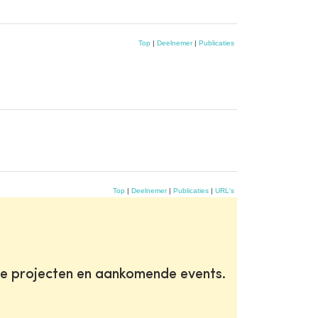
Top
|
Deelnemer
|
Publicaties
Top
|
Deelnemer
|
Publicaties
|
URL's
te projecten en aankomende events.