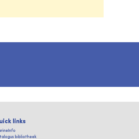
uick links
rineInfo
talogus bibliotheek