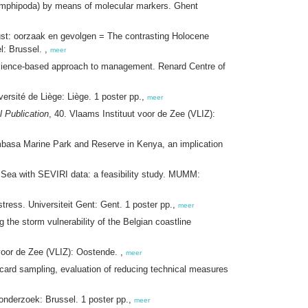
mphipoda) by means of molecular markers. Ghent
ust: oorzaak en gevolgen = The contrasting Holocene
l: Brussel. ,
meer
 science-based approach to management. Renard Centre of
rsité de Liège: Liège. 1 poster pp.,
meer
 Publication
, 40. Vlaams Instituut voor de Zee (VLIZ):
mbasa Marine Park and Reserve in Kenya, an implication
h Sea with SEVIRI data: a feasibility study. MUMM:
tress. Universiteit Gent: Gent. 1 poster pp.,
meer
 the storm vulnerability of the Belgian coastline
voor de Zee (VLIZ): Oostende. ,
meer
iscard sampling, evaluation of reducing technical measures
onderzoek: Brussel. 1 poster pp.,
meer