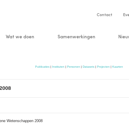
Service
Contact
Ev
navigatio
Wat we doen
Samenwerkingen
Nieu
n
Publicaties
|
Instituten
|
Personen
|
Datasets
|
Projecten
|
Kaarten
 2008
riene Wetenschappen 2008