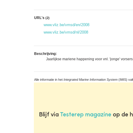
URL's
(2)
www.vliz.be/vmsd/en/2008
www.vliz.be/vmsd/nl/2008
Beschrijving:
Jaarlijkse mariene happening voor vnl. 'jonge' vorser
Alle informatie in het
Integrated Marine Information System
(IMIS) val
Blijf via
Testerep magazine
op de h