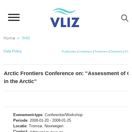
Overslaan
en
naar
de
Kruimelpad
Home
IMIS
inhoud
gaan
Data Policy
Publicaties
|
Instituten
|
Personen
|
Datasets
|
Proj
Arctic Frontiers Conference on: "Assessment of Oi
in the Arctic"
Evenement-type
: Conferentie/Workshop
Periode
: 2008-01-20 - 2008-01-25
Locatie
: Tromsø, Noorwegen
Contact
: