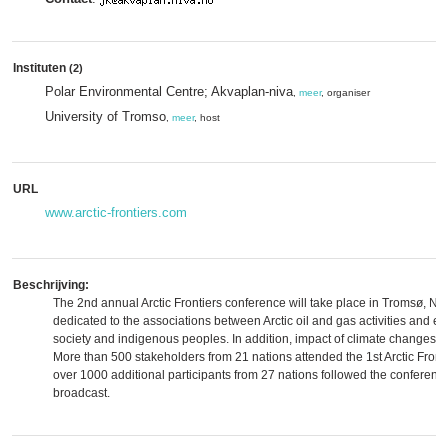
Instituten
(2)
Polar Environmental Centre; Akvaplan-niva
,
meer
, organiser
University of Tromso
,
meer
, host
URL
www.arctic-frontiers.com
Beschrijving:
The 2nd annual Arctic Frontiers conference will take place in Tromsø, Nor
dedicated to the associations between Arctic oil and gas activities and e
society and indigenous peoples. In addition, impact of climate changes o
More than 500 stakeholders from 21 nations attended the 1st Arctic Front
over 1000 additional participants from 27 nations followed the conference
broadcast.