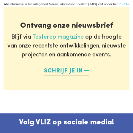
Alle informatie in het
Integrated Marine Information System
(IMIS) valt onder het
VLIZ Priv
Ontvang onze nieuwsbrief
Blijf via
Testerep magazine
op de hoogte
van onze recentste ontwikkelingen, nieuwste
projecten en aankomende events.
SCHRIJF JE IN
Volg VLIZ op sociale media!