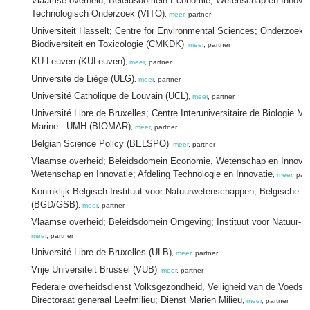
Vlaamse overheid; Beleidsdomein Economie, Wetenschap en Innovatie
Technologisch Onderzoek (VITO)
,
meer
, partner
Universiteit Hasselt; Centre for Environmental Sciences; Onderzoeks
Biodiversiteit en Toxicologie (CMKDK)
,
meer
, partner
KU Leuven (KULeuven)
,
meer
, partner
Université de Liège (ULG)
,
meer
, partner
Université Catholique de Louvain (UCL)
,
meer
, partner
Université Libre de Bruxelles; Centre Interuniversitaire de Biologie M
Marine - UMH (BIOMAR)
,
meer
, partner
Belgian Science Policy (BELSPO)
,
meer
, partner
Vlaamse overheid; Beleidsdomein Economie, Wetenschap en Innovati
Wetenschap en Innovatie; Afdeling Technologie en Innovatie
,
meer
, part
Koninklijk Belgisch Instituut voor Natuurwetenschappen; Belgische G
(BGD/GSB)
,
meer
, partner
Vlaamse overheid; Beleidsdomein Omgeving; Instituut voor Natuur- 
meer
, partner
Université Libre de Bruxelles (ULB)
,
meer
, partner
Vrije Universiteit Brussel (VUB)
,
meer
, partner
Federale overheidsdienst Volksgezondheid, Veiligheid van de Voedsel
Directoraat generaal Leefmilieu; Dienst Marien Milieu
,
meer
, partner