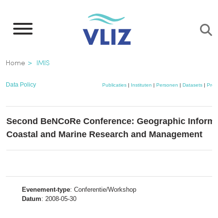
Overslaan
en
naar
de
Kruimelpad
Home
IMIS
inhoud
gaan
Data Policy
Publicaties
|
Instituten
|
Personen
|
Datasets
|
Proj
Second BeNCoRe Conference: Geographic Informa
Coastal and Marine Research and Management
Evenement-type
: Conferentie/Workshop
Datum
: 2008-05-30