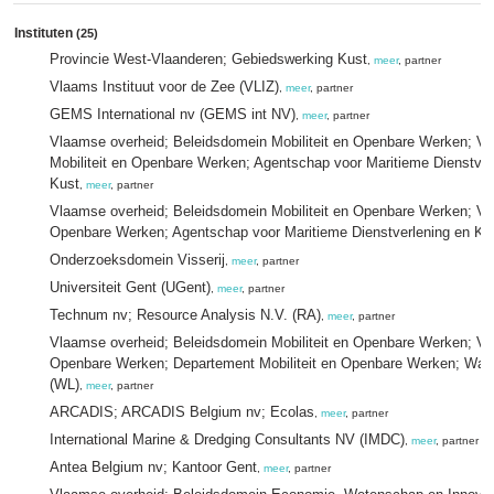
Instituten
(25)
Provincie West-Vlaanderen; Gebiedswerking Kust
,
meer
, partner
Vlaams Instituut voor de Zee (VLIZ)
,
meer
, partner
GEMS International nv (GEMS int NV)
,
meer
, partner
Vlaamse overheid; Beleidsdomein Mobiliteit en Openbare Werken; Vl
Mobiliteit en Openbare Werken; Agentschap voor Maritieme Dienstverl
Kust
,
meer
, partner
Vlaamse overheid; Beleidsdomein Mobiliteit en Openbare Werken; Vlaa
Openbare Werken; Agentschap voor Maritieme Dienstverlening en K
Onderzoeksdomein Visserij
,
meer
, partner
Universiteit Gent (UGent)
,
meer
, partner
Technum nv; Resource Analysis N.V. (RA)
,
meer
, partner
Vlaamse overheid; Beleidsdomein Mobiliteit en Openbare Werken; Vlaa
Openbare Werken; Departement Mobiliteit en Openbare Werken; Wat
(WL)
,
meer
, partner
ARCADIS; ARCADIS Belgium nv; Ecolas
,
meer
, partner
International Marine & Dredging Consultants NV (IMDC)
,
meer
, partner
Antea Belgium nv; Kantoor Gent
,
meer
, partner