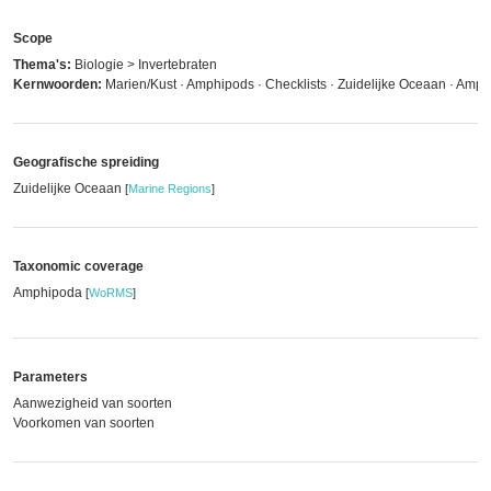
Scope
Thema's:
Biologie > Invertebraten
Kernwoorden:
Marien/Kust · Amphipods · Checklists · Zuidelijke Oceaan · Amp
Geografische spreiding
Zuidelijke Oceaan
[
Marine Regions
]
Taxonomic coverage
Amphipoda
[
WoRMS
]
Parameters
Aanwezigheid van soorten
Voorkomen van soorten