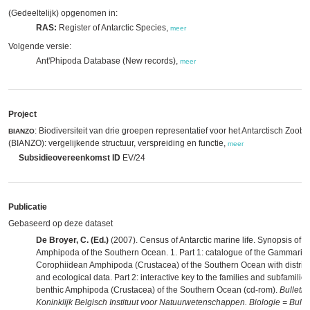
(Gedeeltelijk) opgenomen in:
RAS:
Register of Antarctic Species,
meer
Volgende versie:
Ant'Phipoda Database (New records),
meer
Project
: Biodiversiteit van drie groepen representatief voor het Antarctisch Zoob
BIANZO
(BIANZO): vergelijkende structuur, verspreiding en functie,
meer
Subsidieovereenkomst ID
EV/24
Publicatie
Gebaseerd op deze dataset
De Broyer, C. (Ed.)
(2007). Census of Antarctic marine life. Synopsis of t
Amphipoda of the Southern Ocean. 1. Part 1: catalogue of the Gammari
Corophiidean Amphipoda (Crustacea) of the Southern Ocean with distrib
and ecological data. Part 2: interactive key to the families and subfamilies
benthic Amphipoda (Crustacea) of the Southern Ocean (cd-rom).
Bulletin
Koninklijk Belgisch Instituut voor Natuurwetenschappen. Biologie = Bulle