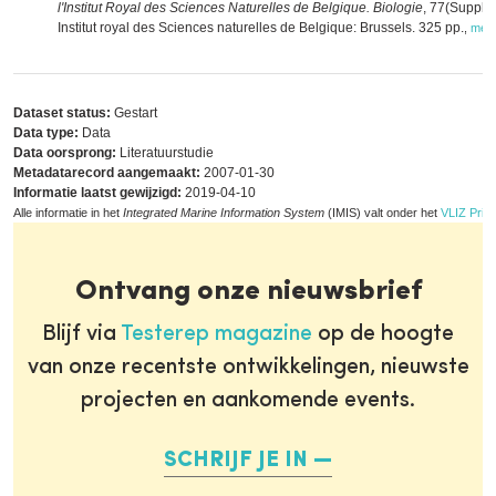
l'Institut Royal des Sciences Naturelles de Belgique. Biologie
, 77(Supple
Institut royal des Sciences naturelles de Belgique: Brussels. 325 pp.
,
mee
Dataset status:
Gestart
Data type:
Data
Data oorsprong:
Literatuurstudie
Metadatarecord aangemaakt:
2007-01-30
Informatie laatst gewijzigd:
2019-04-10
Alle informatie in het
Integrated Marine Information System
(IMIS) valt onder het
VLIZ Priva
Ontvang onze nieuwsbrief
Blijf via
Testerep magazine
op de hoogte
van onze recentste ontwikkelingen, nieuwste
projecten en aankomende events.
SCHRIJF JE IN