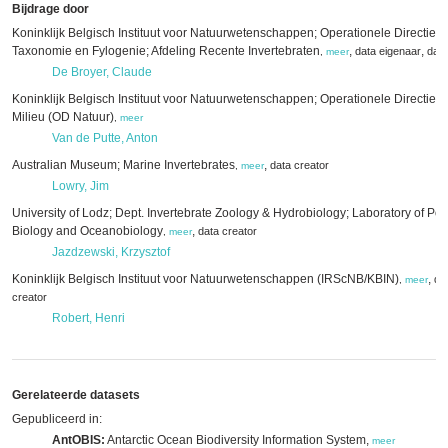
Bijdrage door
Koninklijk Belgisch Instituut voor Natuurwetenschappen; Operationele Directie
Taxonomie en Fylogenie; Afdeling Recente Invertebraten
,
,
data eigenaar
data
,
meer
De Broyer, Claude
Koninklijk Belgisch Instituut voor Natuurwetenschappen; Operationele Directie Na
Milieu (OD Natuur)
,
meer
Van de Putte, Anton
Australian Museum; Marine Invertebrates
,
data creator
,
meer
Lowry, Jim
University of Lodz; Dept. Invertebrate Zoology & Hydrobiology; Laboratory of Pol
Biology and Oceanobiology
,
data creator
,
meer
Jazdzewski, Krzysztof
Koninklijk Belgisch Instituut voor Natuurwetenschappen (IRScNB/KBIN)
,
da
,
meer
creator
Robert, Henri
Gerelateerde datasets
Gepubliceerd in:
AntOBIS:
Antarctic Ocean Biodiversity Information System,
meer