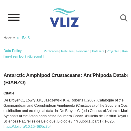
Overslaan
en
naar
de
Kruimelpad
Home
IMIS
inhoud
gaan
Data Policy
Publicaties
|
Instituten
|
Personen
|
Datasets
|
Projecten
|
Kaart
[ meld een fout in dit record ]
Antarctic Amphipod Crustaceans: Ant'Phipoda Databa
(BIANZO)
Citatie
De Broyer C., Lowry J.K., Jazdzewski K. & Robert H., 2007. Catalogue of the
Gammaridean and Corophiidean Amphipoda (Crustacea) of the Southern Ocean
distribution and ecological data. In: De Broyer, C. (ed.) Census of Antarctic Marine
Synopsis of the Amphipoda of the Southern Ocean. /Bulletin de l’Institut Royal d
Sciences Naturelles de Belgique, Biologie / 77(Suppl.1, part 1): 1-325.
https://doi.org/10.15468/bz7o4l