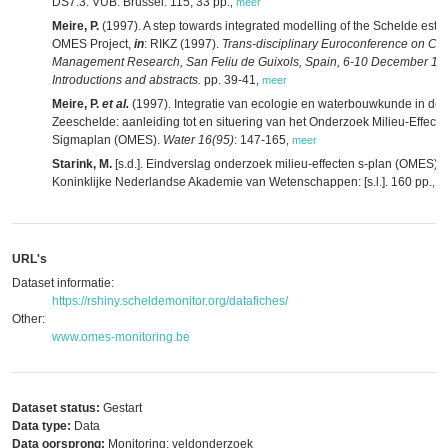
DS7.3. VUB: Brussel. 115, 33 pp.
,
meer
Meire, P.
(1997). A step towards integrated modelling of the Schelde estua
OMES Project,
in
: RIKZ (1997).
Trans-disciplinary Euroconference on Coa
Management Research, San Feliu de Guixols, Spain, 6-10 December 19
Introductions and abstracts.
pp. 39-41
,
meer
Meire, P.
et al.
(1997). Integratie van ecologie en waterbouwkunde in de
Zeeschelde: aanleiding tot en situering van het Onderzoek Milieu-Effecte
Sigmaplan (OMES).
Water 16(95)
: 147-165
,
meer
Starink, M.
[s.d.]. Eindverslag onderzoek milieu-effecten s-plan (OMES).
Koninklijke Nederlandse Akademie van Wetenschappen: [s.l.]. 160 pp.
,
m
URL's
Dataset informatie:
https://rshiny.scheldemonitor.org/datafiches/
Other:
www.omes-monitoring.be
Dataset status:
Gestart
Data type:
Data
Data oorsprong:
Monitoring: veldonderzoek