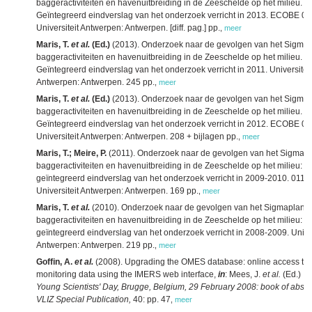
baggeractiviteiten en havenuitbreiding in de Zeeschelde op het milieu.
Geïntegreerd eindverslag van het onderzoek verricht in 2013. ECOBE 0
Universiteit Antwerpen: Antwerpen. [diff. pag.] pp.
,
meer
Maris, T.
et al.
(Ed.)
(2013). Onderzoek naar de gevolgen van het Sigmap
baggeractiviteiten en havenuitbreiding in de Zeeschelde op het milieu.
Geïntegreerd eindverslag van het onderzoek verricht in 2011. Universiteit
Antwerpen: Antwerpen. 245 pp.
,
meer
Maris, T.
et al.
(Ed.)
(2013). Onderzoek naar de gevolgen van het Sigmap
baggeractiviteiten en havenuitbreiding in de Zeeschelde op het milieu.
Geïntegreerd eindverslag van het onderzoek verricht in 2012. ECOBE 0
Universiteit Antwerpen: Antwerpen. 208 + bijlagen pp.
,
meer
Maris, T.; Meire, P.
(2011). Onderzoek naar de gevolgen van het Sigmapl
baggeractiviteiten en havenuitbreiding in de Zeeschelde op het milieu:
geïntegreerd eindverslag van het onderzoek verricht in 2009-2010. 011-
Universiteit Antwerpen: Antwerpen. 169 pp.
,
meer
Maris, T.
et al.
(2010). Onderzoek naar de gevolgen van het Sigmaplan,
baggeractiviteiten en havenuitbreiding in de Zeeschelde op het milieu:
geïntegreerd eindverslag van het onderzoek verricht in 2008-2009. Univer
Antwerpen: Antwerpen. 219 pp.
,
meer
Goffin, A.
et al.
(2008). Upgrading the OMES database: online access t
monitoring data using the IMERS web interface,
in
: Mees, J.
et al.
(Ed.)
VL
Young Scientists' Day, Brugge, Belgium, 29 February 2008: book of abstra
VLIZ Special Publication,
40: pp. 47
,
meer