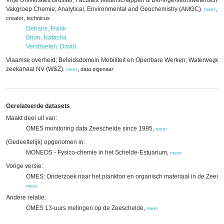
Vrije Universiteit Brussel; Faculteit Wetenschappen & Bio-ingenieurswetenscha
Vakgroep Chemie; Analytical, Environmental and Geochemistry (AMGC)
,
da
,
meer
,
creator
technicus
Dehairs, Frank
Brion, Natacha
Verstraeten, David
Vlaamse overheid; Beleidsdomein Mobiliteit en Openbare Werken; Waterwegen
zeekanaal NV (W&Z)
,
data eigenaar
,
meer
Gerelateerde datasets
Maakt deel uit van:
OMES monitoring data Zeeschelde since 1995,
meer
(Gedeeltelijk) opgenomen in:
MONEOS - Fysico-chemie in het Schelde-Estuarium,
meer
Vorige versie:
OMES: Onderzoek naar het plankton en organisch materiaal in de Zeesc
meer
Andere relatie:
OMES 13-uurs metingen op de Zeeschelde,
meer