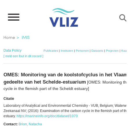
Overslaan
en
naar
de
Kruimelpad
Home
IMIS
inhoud
gaan
Data Policy
Publicaties
|
Instituten
|
Personen
|
Datasets
|
Projecten
|
Kaart
[ meld een fout in dit record ]
OMES: Monitoring van de koolstofcyclus in het Vlaam
gedeelte van het Schelde-estuarium
[OMES: Monitoring the
cycle in the flemish part of the Scheldt estuary]
Citatie
Laboratory of Analytical and Environmental Chemistry - VUB, Belgium; Waterwe
Zeekanaal NV; (2016): Examination of the carbon cycle in the flemish part of the
estuary.
https://marineinfo.org/doc/dataset/1070
Contact:
Brion, Natacha