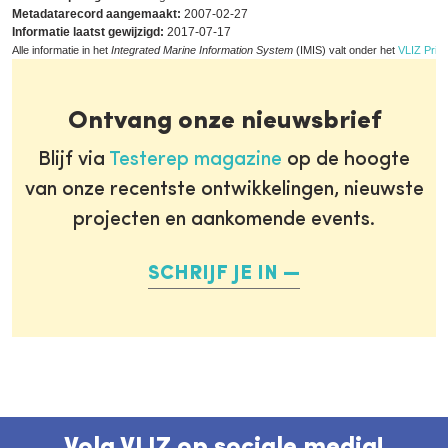
Metadatarecord aangemaakt:
2007-02-27
Informatie laatst gewijzigd:
2017-07-17
Alle informatie in het
Integrated Marine Information System
(IMIS) valt onder het
VLIZ Priva
Ontvang onze nieuwsbrief
Blijf via
Testerep magazine
op de hoogte
van onze recentste ontwikkelingen, nieuwste
projecten en aankomende events.
SCHRIJF JE IN
Volg VLIZ op sociale media!