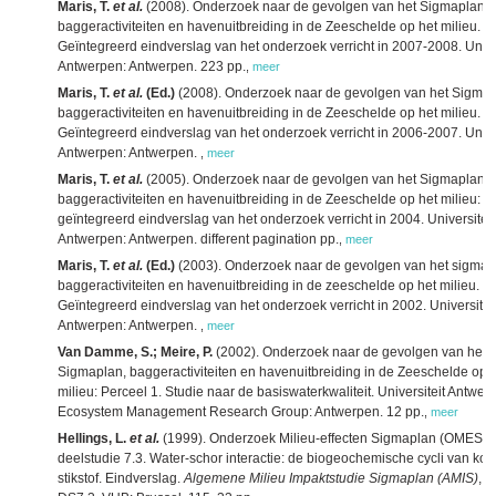
Maris, T.
et al.
(2008). Onderzoek naar de gevolgen van het Sigmaplan,
baggeractiviteiten en havenuitbreiding in de Zeeschelde op het milieu.
Geïntegreerd eindverslag van het onderzoek verricht in 2007-2008. Univer
Antwerpen: Antwerpen. 223 pp.
,
meer
Maris, T.
et al.
(Ed.)
(2008). Onderzoek naar de gevolgen van het Sigmap
baggeractiviteiten en havenuitbreiding in de Zeeschelde op het milieu.
Geïntegreerd eindverslag van het onderzoek verricht in 2006-2007. Univer
Antwerpen: Antwerpen.
,
meer
Maris, T.
et al.
(2005). Onderzoek naar de gevolgen van het Sigmaplan,
baggeractiviteiten en havenuitbreiding in de Zeeschelde op het milieu:
geïntegreerd eindverslag van het onderzoek verricht in 2004. Universiteit
Antwerpen: Antwerpen. different pagination pp.
,
meer
Maris, T.
et al.
(Ed.)
(2003). Onderzoek naar de gevolgen van het sigmap
baggeractiviteiten en havenuitbreiding in de zeeschelde op het milieu.
Geïntegreerd eindverslag van het onderzoek verricht in 2002. Universitei
Antwerpen: Antwerpen.
,
meer
Van Damme, S.; Meire, P.
(2002). Onderzoek naar de gevolgen van het
Sigmaplan, baggeractiviteiten en havenuitbreiding in de Zeeschelde op 
milieu: Perceel 1. Studie naar de basiswaterkwaliteit. Universiteit Antwer
Ecosystem Management Research Group: Antwerpen. 12 pp.
,
meer
Hellings, L.
et al.
(1999). Onderzoek Milieu-effecten Sigmaplan (OMES):
deelstudie 7.3. Water-schor interactie: de biogeochemische cycli van koo
stikstof. Eindverslag.
Algemene Milieu Impaktstudie Sigmaplan (AMIS)
, 