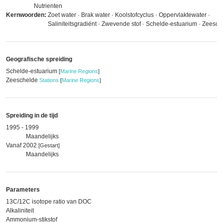
Nutrienten
Kernwoorden:
Zoet water · Brak water · Koolstofcyclus · Oppervlaktewater ·
Saliniteitsgradiënt · Zwevende stof · Schelde-estuarium · Zeesch
Geografische spreiding
Schelde-estuarium
[
Marine Regions
]
Zeeschelde
Stations
[
Marine Regions
]
Spreiding in de tijd
1995 - 1999
Maandelijks
Vanaf 2002
[Gestart]
Maandelijks
Parameters
13C/12C isotope ratio van DOC
Alkaliniteit
Ammonium-stikstof