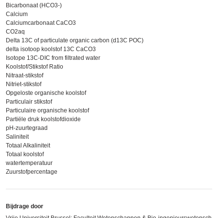
Bicarbonaat (HCO3-)
Calcium
Calciumcarbonaat CaCO3
CO2aq
Delta 13C of particulate organic carbon (d13C POC)
delta isotoop koolstof 13C CaCO3
Isotope 13C-DIC from filtrated water
Koolstof/Stikstof Ratio
Nitraat-stikstof
Nitriet-stikstof
Opgeloste organische koolstof
Particulair stikstof
Particulaire organische koolstof
Partiële druk koolstofdioxide
pH-zuurtegraad
Saliniteit
Totaal Alkaliniteit
Totaal koolstof
watertemperatuur
Zuurstofpercentage
Bijdrage door