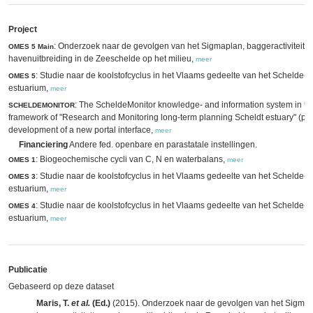
Project
: Onderzoek naar de gevolgen van het Sigmaplan, baggeractiviteite
OMES 5 Main
havenuitbreiding in de Zeeschelde op het milieu,
meer
: Studie naar de koolstofcyclus in het Vlaams gedeelte van het Schelde-
OMES 5
estuarium,
meer
: The ScheldeMonitor knowledge- and information system in th
SCHELDEMONITOR
framework of "Research and Monitoring long-term planning Scheldt estuary" (ph
development of a new portal interface,
meer
Financiering
Andere fed. openbare en parastatale instellingen.
: Biogeochemische cycli van C, N en waterbalans,
OMES 1
meer
: Studie naar de koolstofcyclus in het Vlaams gedeelte van het Schelde-
OMES 3
estuarium,
meer
: Studie naar de koolstofcyclus in het Vlaams gedeelte van het Schelde-
OMES 4
estuarium,
meer
Publicatie
Gebaseerd op deze dataset
Maris, T.
et al.
(Ed.)
(2015). Onderzoek naar de gevolgen van het Sigmap