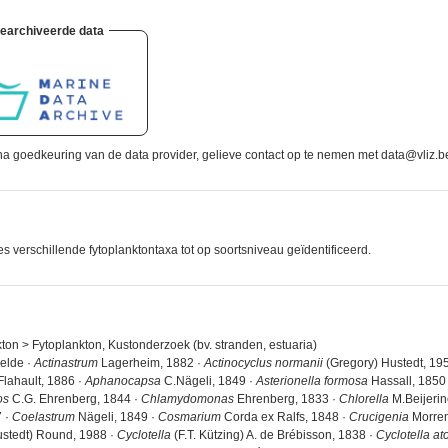
earchiveerde data
a goedkeuring van de data provider, gelieve contact op te nemen met data@vliz.b
verschillende fytoplanktontaxa tot op soortsniveau geïdentificeerd.
nkton > Fytoplankton, Kustonderzoek (bv. stranden, estuaria)
helde ·
Actinastrum
Lagerheim, 1882 ·
Actinocyclus normanii
(Gregory) Hustedt, 19
Flahault, 1886 ·
Aphanocapsa
C.Nägeli, 1849 ·
Asterionella formosa
Hassall, 1850
os
C.G. Ehrenberg, 1844 ·
Chlamydomonas
Ehrenberg, 1833 ·
Chlorella
M.Beijerin
 ·
Coelastrum
Nägeli, 1849 ·
Cosmarium
Corda ex Ralfs, 1848 ·
Crucigenia
Morren
stedt) Round, 1988 ·
Cyclotella
(F.T. Kützing) A. de Brébisson, 1838 ·
Cyclotella a