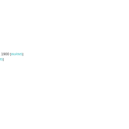
o, 1900
[
WoRMS
]
MS
]