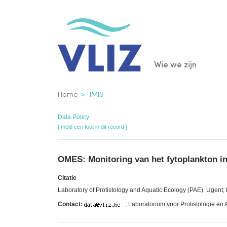
Overslaan
en
naar
de
Main
Wie we zijn
inhoud
gaan
navigatio
Kruimelpad
Home
IMIS
Data Policy
[ meld een fout in dit record ]
OMES: Monitoring van het fytoplankton i
Citatie
Laboratory of Protistology and Aquatic Ecology (PAE). Ugen
Contact:
; Laboratorium voor Protistologie en