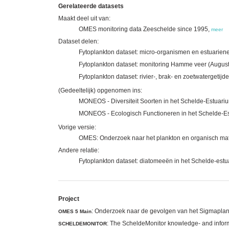
Gerelateerde datasets
Maakt deel uit van:
OMES monitoring data Zeeschelde since 1995,
meer
Dataset delen:
Fytoplankton dataset: micro-organismen en estuarien
Fytoplankton dataset: monitoring Hamme veer (Augus
Fytoplankton dataset: rivier-, brak- en zoetwatergeti
(Gedeeltelijk) opgenomen ins:
MONEOS - Diversiteit Soorten in het Schelde-Estuari
MONEOS - Ecologisch Functioneren in het Schelde-E
Vorige versie:
OMES: Onderzoek naar het plankton en organisch mat
Andere relatie:
Fytoplankton dataset: diatomeeën in het Schelde-estu
Project
: Onderzoek naar de gevolgen van het Sigmaplan, 
OMES 5 Main
: The ScheldeMonitor knowledge- and inform
SCHELDEMONITOR