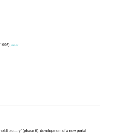
 1996),
meer
eldt estuary" (phase 6): development of a new portal