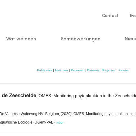
Service
Contact
Ev
navigatio
Wat we doen
Samenwerkingen
Nieu
n
Publicaties
|
Instituten
|
Personen
|
Datasets
|
Projecten
|
Kaarten
n de Zeeschelde
[OMES: Monitoring phytoplankton in the Zeescheld
t; De Vlaamse Waterweg NV: Belgium; (2020): OMES: Monitoring phytoplankton in t
 Aquatische Ecologie (UGent-PAE)
,
meer