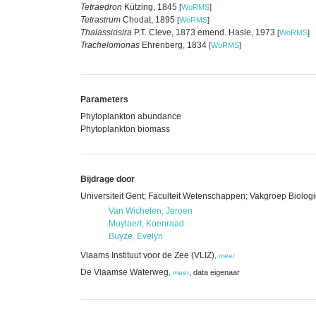
Tetraedron
Kützing, 1845
[
WoRMS
]
Tetrastrum
Chodat, 1895
[
WoRMS
]
Thalassiosira
P.T. Cleve, 1873 emend. Hasle, 1973
[
WoRMS
]
Trachelomonas
Ehrenberg, 1834
[
WoRMS
]
Parameters
Phytoplankton abundance
Phytoplankton biomass
Bijdrage door
Universiteit Gent; Faculteit Wetenschappen; Vakgroep Biologi
Van Wichelen, Jeroen
Muylaert, Koenraad
Buyze, Evelyn
Vlaams Instituut voor de Zee (VLIZ)
,
meer
De Vlaamse Waterweg
,
data eigenaar
,
meer