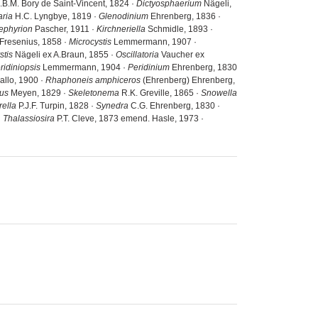
.B.M. Bory de Saint-Vincent, 1824 ·
Dictyosphaerium
Nägeli,
aria
H.C. Lyngbye, 1819 ·
Glenodinium
Ehrenberg, 1836 ·
ephyrion
Pascher, 1911 ·
Kirchneriella
Schmidle, 1893 ·
Fresenius, 1858 ·
Microcystis
Lemmermann, 1907 ·
stis
Nägeli ex A.Braun, 1855 ·
Oscillatoria
Vaucher ex
ridiniopsis
Lemmermann, 1904 ·
Peridinium
Ehrenberg, 1830
allo, 1900 ·
Rhaphoneis amphiceros
(Ehrenberg) Ehrenberg,
us
Meyen, 1829 ·
Skeletonema
R.K. Greville, 1865 ·
Snowella
rella
P.J.F. Turpin, 1828 ·
Synedra
C.G. Ehrenberg, 1830 ·
·
Thalassiosira
P.T. Cleve, 1873 emend. Hasle, 1973 ·