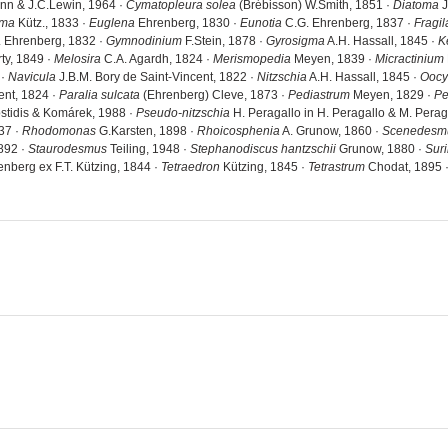
n & J.C.Lewin, 1964 ·
Cymatopleura solea
(Brébisson) W.Smith, 1851 ·
Diatoma
J
ema
Kütz., 1833 ·
Euglena
Ehrenberg, 1830 ·
Eunotia
C.G. Ehrenberg, 1837 ·
Fragil
 Ehrenberg, 1832 ·
Gymnodinium
F.Stein, 1878 ·
Gyrosigma
A.H. Hassall, 1845 ·
K
ty, 1849 ·
Melosira
C.A. Agardh, 1824 ·
Merismopedia
Meyen, 1839 ·
Micractinium
 ·
Navicula
J.B.M. Bory de Saint-Vincent, 1822 ·
Nitzschia
A.H. Hassall, 1845 ·
Oocy
ent, 1824 ·
Paralia sulcata
(Ehrenberg) Cleve, 1873 ·
Pediastrum
Meyen, 1829 ·
Pe
tidis & Komárek, 1988 ·
Pseudo-nitzschia
H. Peragallo in H. Peragallo & M. Perag
37 ·
Rhodomonas
G.Karsten, 1898 ·
Rhoicosphenia
A. Grunow, 1860 ·
Scenedesm
892 ·
Staurodesmus
Teiling, 1948 ·
Stephanodiscus hantzschii
Grunow, 1880 ·
Suri
nberg ex F.T. Kützing, 1844 ·
Tetraedron
Kützing, 1845 ·
Tetrastrum
Chodat, 1895 