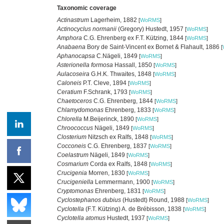
Taxonomic coverage
Actinastrum
Lagerheim, 1882
[
WoRMS
]
Actinocyclus normanii
(Gregory) Hustedt, 1957
[
WoRMS
]
Amphora
C.G. Ehrenberg ex F.T. Kützing, 1844
[
WoRMS
]
Anabaena
Bory de Saint-Vincent ex Bornet & Flahault, 1886
[
Aphanocapsa
C.Nägeli, 1849
[
WoRMS
]
Asterionella formosa
Hassall, 1850
[
WoRMS
]
Aulacoseira
G.H.K. Thwaites, 1848
[
WoRMS
]
Caloneis
P.T. Cleve, 1894
[
WoRMS
]
Ceratium
F.Schrank, 1793
[
WoRMS
]
Chaetoceros
C.G. Ehrenberg, 1844
[
WoRMS
]
Chlamydomonas
Ehrenberg, 1833
[
WoRMS
]
Chlorella
M.Beijerinck, 1890
[
WoRMS
]
Chroococcus
Nägeli, 1849
[
WoRMS
]
Closterium
Nitzsch ex Ralfs, 1848
[
WoRMS
]
Cocconeis
C.G. Ehrenberg, 1837
[
WoRMS
]
Coelastrum
Nägeli, 1849
[
WoRMS
]
Cosmarium
Corda ex Ralfs, 1848
[
WoRMS
]
Crucigenia
Morren, 1830
[
WoRMS
]
Crucigeniella
Lemmermann, 1900
[
WoRMS
]
Cryptomonas
Ehrenberg, 1831
[
WoRMS
]
Cyclostephanos dubius
(Hustedt) Round, 1988
[
WoRMS
]
Cyclotella
(F.T. Kützing) A. de Brébisson, 1838
[
WoRMS
]
Cyclotella atomus
Hustedt, 1937
[
WoRMS
]