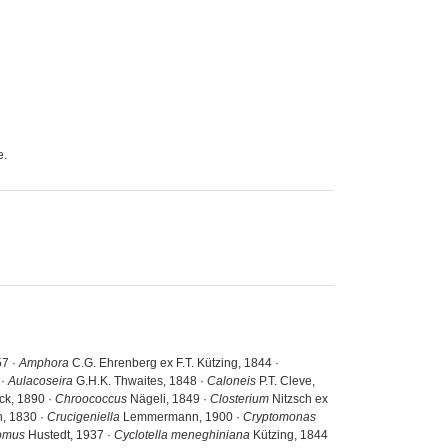
e.
57 ·
Amphora
C.G. Ehrenberg ex F.T. Kützing, 1844 ·
 ·
Aulacoseira
G.H.K. Thwaites, 1848 ·
Caloneis
P.T. Cleve,
ck, 1890 ·
Chroococcus
Nägeli, 1849 ·
Closterium
Nitzsch ex
, 1830 ·
Crucigeniella
Lemmermann, 1900 ·
Cryptomonas
tomus
Hustedt, 1937 ·
Cyclotella meneghiniana
Kützing, 1844