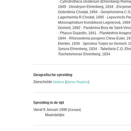
·
Cylindrotheca closterium
(Ehrenberg) Reiman
1849 ·
Dinobryon
Ehrenberg, 1834 ·
Encyon
Golenkinia
Chodat, 1894 ·
Gomphonema
C.G.
Lagerheimia
R.Chodat, 1895 ·
Lepocinclis
Per
Monoraphidium
Komárková-Legnerová, 1969
Gomont, 1892 ·
Pandorina
Bory de Saint-Vinc
·
Phacus
Dujardin, 1841 ·
Planktothrix
Anagnos
1844 ·
Rhizosolenia pungens
Cleve-Euler, 19
Elenkin, 1938 ·
Spirulina
Turpin ex Gomont, 1
Synura
Ehrenberg, 1834 ·
Tabellaria
C.G. Ehre
Trachelomonas
Ehrenberg, 1834
Geografische spreiding
Zeeschelde
Stations
[
Marine Regions
]
Spreiding in de tijd
Vanaf 9 Januari 1996
[Gestart]
Maandelijks