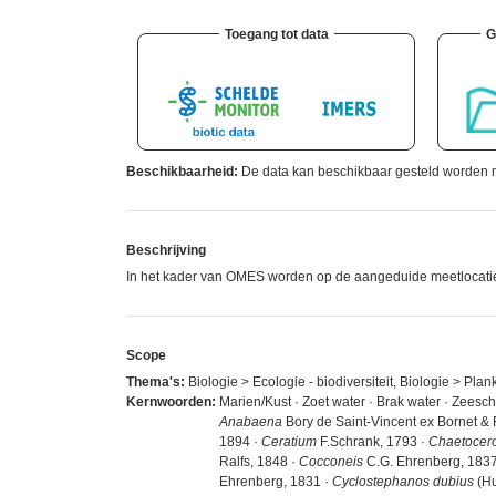
Toegang tot data
G
Beschikbaarheid:
De data kan beschikbaar gesteld worden n
Beschrijving
In het kader van OMES worden op de aangeduide meetlocaties 
Scope
Thema's:
Biologie > Ecologie - biodiversiteit, Biologie > Pla
Kernwoorden:
Marien/Kust · Zoet water · Brak water · Zeesc
Anabaena
Bory de Saint-Vincent ex Bornet & 
1894 ·
Ceratium
F.Schrank, 1793 ·
Chaetocer
Ralfs, 1848 ·
Cocconeis
C.G. Ehrenberg, 1837
Ehrenberg, 1831 ·
Cyclostephanos dubius
(Hu