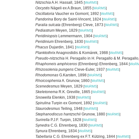
Nitzschia
A.H. Hassall, 1845
[
WoRMS
]
Oocystis
Nägeli ex A.Braun, 1855
[
WoRMS
]
Oscillatoria
Vaucher ex Gomont, 1892
[
WoRMS
]
Pandorina
Bory de Saint-Vincent, 1824
[
WoRMS
]
Paralia sulcata
(Ehrenberg) Cleve, 1873
[
WoRMS
]
Pediastrum
Meyen, 1829
[
WoRMS
]
Peridiniopsis
Lemmermann, 1904
[
WoRMS
]
Peridinium
Ehrenberg, 1830
[
WoRMS
]
Phacus
Dujardin, 1841
[
WoRMS
]
Planktothrix
Anagnostidis & Komárek, 1988
[
WoRMS
]
Pseudo-nitzschia
H. Peragallo in H. Peragallo & M. Peragall
Rhaphoneis amphiceros
(Ehrenberg) Ehrenberg, 1844
[
WoR
Rhizosolenia pungens
Cleve-Euler, 1937
[
WoRMS
]
Rhodomonas
G.Karsten, 1898
[
WoRMS
]
Rhoicosphenia
A. Grunow, 1860
[
WoRMS
]
Scenedesmus
Meyen, 1829
[
WoRMS
]
Skeletonema
R.K. Greville, 1865
[
WoRMS
]
Snowella
Elenkin, 1938
[
WoRMS
]
Spirulina
Turpin ex Gomont, 1892
[
WoRMS
]
Staurodesmus
Teiling, 1948
[
WoRMS
]
Stephanodiscus hantzschii
Grunow, 1880
[
WoRMS
]
Surirella
P.J.F. Turpin, 1828
[
WoRMS
]
Synedra
C.G. Ehrenberg, 1830
[
WoRMS
]
Synura
Ehrenberg, 1834
[
WoRMS
]
Tabellaria
C.G. Ehrenberg ex F.T. Kützing, 1844
[
WoRMS
]