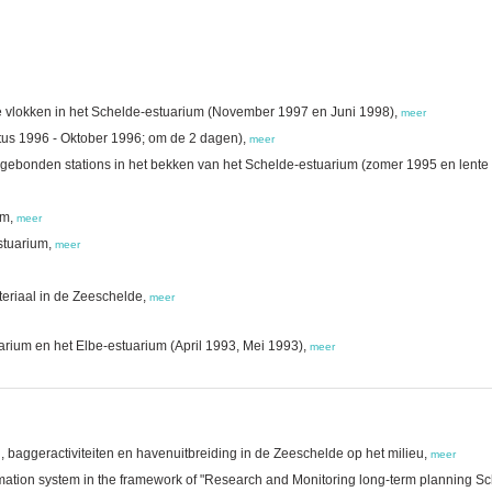
e vlokken in het Schelde-estuarium (November 1997 en Juni 1998),
meer
tus 1996 - Oktober 1996; om de 2 dagen),
meer
jdegebonden stations in het bekken van het Schelde-estuarium (zomer 1995 en lente
um,
meer
stuarium,
meer
eriaal in de Zeeschelde,
meer
arium en het Elbe-estuarium (April 1993, Mei 1993),
meer
baggeractiviteiten en havenuitbreiding in de Zeeschelde op het milieu,
meer
ation system in the framework of "Research and Monitoring long-term planning Sch