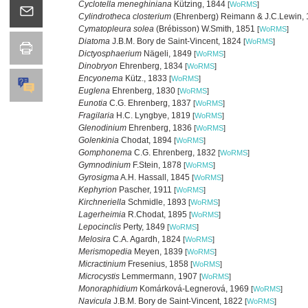
Cyclotella meneghiniana
Kützing, 1844
[
WoRMS
]
Cylindrotheca closterium
(Ehrenberg) Reimann & J.C.Lewin,
Cymatopleura solea
(Brébisson) W.Smith, 1851
[
WoRMS
]
Diatoma
J.B.M. Bory de Saint-Vincent, 1824
[
WoRMS
]
Dictyosphaerium
Nägeli, 1849
[
WoRMS
]
Dinobryon
Ehrenberg, 1834
[
WoRMS
]
Encyonema
Kütz., 1833
[
WoRMS
]
Euglena
Ehrenberg, 1830
[
WoRMS
]
Eunotia
C.G. Ehrenberg, 1837
[
WoRMS
]
Fragilaria
H.C. Lyngbye, 1819
[
WoRMS
]
Glenodinium
Ehrenberg, 1836
[
WoRMS
]
Golenkinia
Chodat, 1894
[
WoRMS
]
Gomphonema
C.G. Ehrenberg, 1832
[
WoRMS
]
Gymnodinium
F.Stein, 1878
[
WoRMS
]
Gyrosigma
A.H. Hassall, 1845
[
WoRMS
]
Kephyrion
Pascher, 1911
[
WoRMS
]
Kirchneriella
Schmidle, 1893
[
WoRMS
]
Lagerheimia
R.Chodat, 1895
[
WoRMS
]
Lepocinclis
Perty, 1849
[
WoRMS
]
Melosira
C.A. Agardh, 1824
[
WoRMS
]
Merismopedia
Meyen, 1839
[
WoRMS
]
Micractinium
Fresenius, 1858
[
WoRMS
]
Microcystis
Lemmermann, 1907
[
WoRMS
]
Monoraphidium
Komárková-Legnerová, 1969
[
WoRMS
]
Navicula
J.B.M. Bory de Saint-Vincent, 1822
[
WoRMS
]