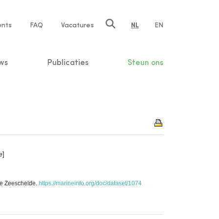
ents
FAQ
Vacatures
NL
EN
n
ws
Publicaties
Steun ons
e]
he Zeeschelde.
https://marineinfo.org/doc/dataset/1074