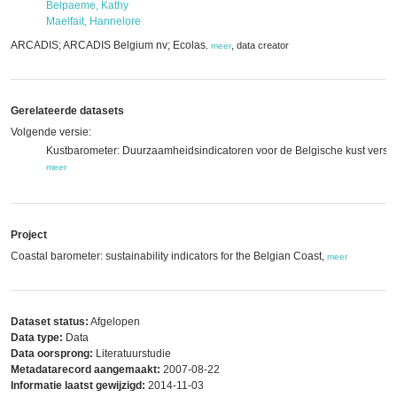
Belpaeme, Kathy
Maelfait, Hannelore
ARCADIS; ARCADIS Belgium nv; Ecolas
,
data creator
,
meer
Gerelateerde datasets
Volgende versie:
Kustbarometer: Duurzaamheidsindicatoren voor de Belgische kust versie
meer
Project
Coastal barometer: sustainability indicators for the Belgian Coast,
meer
Dataset status:
Afgelopen
Data type:
Data
Data oorsprong:
Literatuurstudie
Metadatarecord aangemaakt:
2007-08-22
Informatie laatst gewijzigd:
2014-11-03