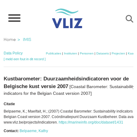
Overslaan
en
naar
de
Kruimelpad
Home
IMIS
inhoud
gaan
Data Policy
Publicaties
|
Instituten
|
Personen
|
Datasets
|
Projecten
|
Kaart
[ meld een fout in dit record ]
Kustbarometer: Duurzaamheidsindicatoren voor de
Belgische kust versie 2007
[Coastal Barometer: Sustainability
indicators for the Belgian Coast version 2007]
Citatie
Belpaeme, K.; Maelfait, H.; (2007) Coastal Barometer: Sustainability indicators fo
Belgian Coast version 2007. Coördinatiepunt Duurzaam Kustbeheer. Data avail
www.vliz.be/projects/indicatoren.
https://marineinfo.org/doc/dataset/1431
Contact:
Belpaeme, Kathy