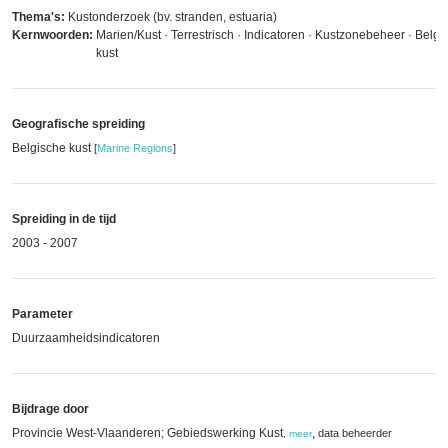
Thema's:
Kustonderzoek (bv. stranden, estuaria)
Kernwoorden:
Marien/Kust · Terrestrisch · Indicatoren · Kustzonebeheer · Belgi
kust
Geografische spreiding
Belgische kust
[
Marine Regions
]
Spreiding in de tijd
2003 - 2007
Parameter
Duurzaamheidsindicatoren
Bijdrage door
Provincie West-Vlaanderen; Gebiedswerking Kust
,
data beheerder
,
meer