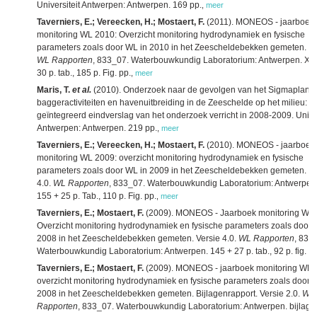
Universiteit Antwerpen: Antwerpen. 169 pp.
,
meer
Taverniers, E.; Vereecken, H.; Mostaert, F.
(2011). MONEOS - jaarboek
monitoring WL 2010: Overzicht monitoring hydrodynamiek en fysische
parameters zoals door WL in 2010 in het Zeescheldebekken gemeten. ver
WL Rapporten
, 833_07. Waterbouwkundig Laboratorium: Antwerpen. XVI
30 p. tab., 185 p. Fig. pp.
,
meer
Maris, T.
et al.
(2010). Onderzoek naar de gevolgen van het Sigmaplan,
baggeractiviteiten en havenuitbreiding in de Zeeschelde op het milieu:
geïntegreerd eindverslag van het onderzoek verricht in 2008-2009. Univer
Antwerpen: Antwerpen. 219 pp.
,
meer
Taverniers, E.; Vereecken, H.; Mostaert, F.
(2010). MONEOS - jaarboek
monitoring WL 2009: overzicht monitoring hydrodynamiek en fysische
parameters zoals door WL in 2009 in het Zeescheldebekken gemeten. Ve
4.0.
WL Rapporten
, 833_07. Waterbouwkundig Laboratorium: Antwerpen. 
155 + 25 p. Tab., 110 p. Fig. pp.
,
meer
Taverniers, E.; Mostaert, F.
(2009). MONEOS - Jaarboek monitoring WL 
Overzicht monitoring hydrodynamiek en fysische parameters zoals door 
2008 in het Zeescheldebekken gemeten. Versie 4.0.
WL Rapporten
, 833
Waterbouwkundig Laboratorium: Antwerpen. 145 + 27 p. tab., 92 p. fig. pp
Taverniers, E.; Mostaert, F.
(2009). MONEOS - jaarboek monitoring WL 
overzicht monitoring hydrodynamiek en fysische parameters zoals door 
2008 in het Zeescheldebekken gemeten. Bijlagenrapport. Versie 2.0.
WL
Rapporten
, 833_07. Waterbouwkundig Laboratorium: Antwerpen. bijlage