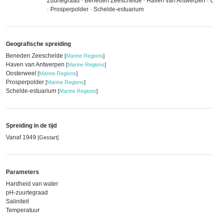
Zuurtegraad · Beneden Zeeschelde · Haven van Antwerpen · Oo
· Prosperpolder · Schelde-estuarium
Geografische spreiding
Beneden Zeeschelde
[
Marine Regions
]
Haven van Antwerpen
[
Marine Regions
]
Oosterweel
[
Marine Regions
]
Prosperpolder
[
Marine Regions
]
Schelde-estuarium
[
Marine Regions
]
Spreiding in de tijd
Vanaf 1949
[Gestart]
Parameters
Hardheid van water
pH-zuurtegraad
Saliniteit
Temperatuur