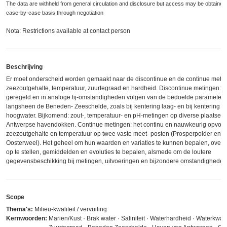
The data are withheld from general circulation and disclosure but access may be obtained
case-by-case basis through negotiation
Nota: Restrictions available at contact person
Beschrijving
Er moet onderscheid worden gemaakt naar de discontinue en de continue meti
zeezoutgehalte, temperatuur, zuurtegraad en hardheid. Discontinue metingen: h
geregeld en in analoge tij-omstandigheden volgen van de bedoelde parameters
langsheen de Beneden- Zeeschelde, zoals bij kentering laag- en bij kentering
hoogwater. Bijkomend: zout-, temperatuur- en pH-metingen op diverse plaatsen 
Antwerpse havendokken. Continue metingen: het continu en nauwkeurig opvol
zeezoutgehalte en temperatuur op twee vaste meet- posten (Prosperpolder en
Oosterweel). Het geheel om hun waarden en variaties te kunnen bepalen, overz
op te stellen, gemiddelden en evoluties te bepalen, alsmede om de loutere
gegevensbeschikking bij metingen, uitvoeringen en bijzondere omstandigheden
Scope
Thema's:
Milieu-kwaliteit / vervuiling
Kernwoorden:
Marien/Kust · Brak water · Saliniteit · Waterhardheid · Waterkwalit