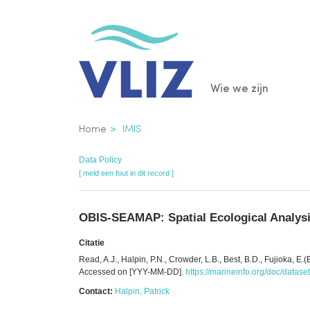
Overslaan
en
naar
de
Main
Wie we zijn
inhoud
gaan
navigatio
Kruimelpad
Home
IMIS
Data Policy
[ meld een fout in dit record ]
OBIS-SEAMAP: Spatial Ecological Analysi
Citatie
Read, A.J., Halpin, P.N., Crowder, L.B., Best, B.D., Fujioka,
Accessed on [YYY-MM-DD].
https://marineinfo.org/doc/datase
Contact:
Halpin, Patrick