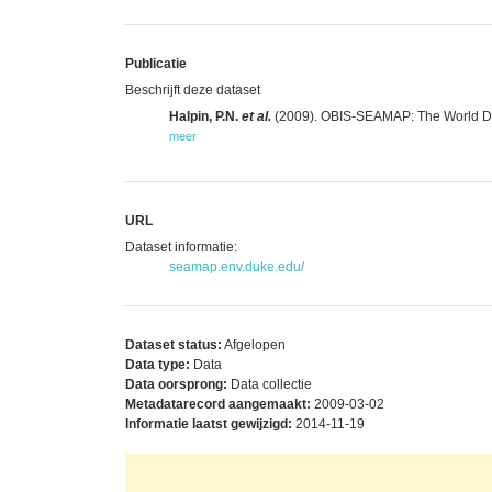
Publicatie
Beschrijft deze dataset
Halpin, P.N.
et al.
(2009). OBIS-SEAMAP: The World Data
meer
URL
Dataset informatie:
seamap.env.duke.edu/
Dataset status:
Afgelopen
Data type:
Data
Data oorsprong:
Data collectie
Metadatarecord aangemaakt:
2009-03-02
Informatie laatst gewijzigd:
2014-11-19