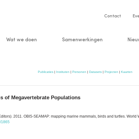
Service
Contact
Ev
navigatio
Wat we doen
Samenwerkingen
Nieu
n
Publicaties
|
Instituten
|
Personen
|
Datasets
|
Projecten
|
Kaarten
s of Megavertebrate Populations
 E.(Editors). 2011. OBIS-SEAMAP: mapping marine mammals, birds and turtles. World 
t/1865