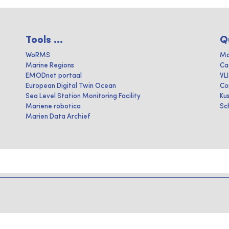
Tools ...
Q
WoRMS
Ma
Marine Regions
Ca
EMODnet portaal
VL
European Digital Twin Ocean
Co
Sea Level Station Monitoring Facility
Ku
Mariene robotica
Sc
Marien Data Archief