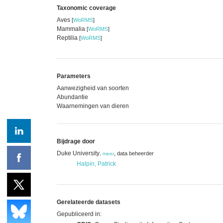
Taxonomic coverage
Aves
[
WoRMS
]
Mammalia
[
WoRMS
]
Reptilia
[
WoRMS
]
Parameters
Aanwezigheid van soorten
Abundantie
Waarnemingen van dieren
Bijdrage door
Duke University
,
data beheerder
,
meer
Halpin, Patrick
Gerelateerde datasets
Gepubliceerd in: