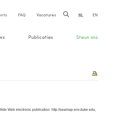
ents
FAQ
Vacatures
NL
EN
n
ws
Publicaties
Steun ons
Wide Web electronic publication. http://seamap.env.duke.edu,