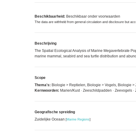
Beschikbaarheid:
Beschikbaar onder voorwaarden
The data are withheld from general circulation and disclosure but a
Beschrijving
The Spatial Ecological Analysis of Marine Megavertebrate Pop
marine mammal, seabird and sea turtle distribution and abu
Scope
Thema's:
Biologie > Reptielen, Biologie > Vogels, Biologie 
Kernwoorden:
Marien/Kust · Zeeschildpadden · Zeevogels · 
Geografische spreiding
Zuidelijke Oceaan
[
Marine Regions
]