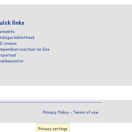
uick links
rineInfo
talogus bibliotheek
IZ-cruises
mpendium voor Kust en Zee
stportaal
heldemonitor
Privacy Policy
-
Terms of use
Privacy settings