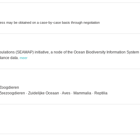
ccess may be obtained on a case-by-case basis through negotiation
ulations (SEAMAP) initiative, a node of the Ocean Biodiversity Information System
ndance data.
meer
> Zoogdieren
Zeezoogdieren · Zuidelijke Oceaan · Aves · Mammalia · Reptilia