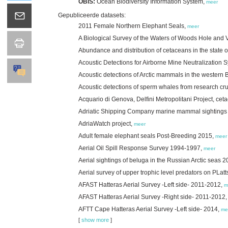
OBIS:
Ocean Biodiversity Information System,
meer
Gepubliceerde datasets:
2011 Female Northern Elephant Seals,
meer
A Biological Survey of the Waters of Woods Hole and V
Abundance and distribution of cetaceans in the state 
Acoustic Detections for Airborne Mine Neutralizatio
Acoustic detections of Arctic mammals in the western
Acoustic detections of sperm whales from research cr
Acquario di Genova, Delfini Metropolitani Project, ce
Adriatic Shipping Company marine mammal sightings 
AdriaWatch project,
meer
Adult female elephant seals Post-Breeding 2015,
meer
Aerial Oil Spill Response Survey 1994-1997,
meer
Aerial sightings of beluga in the Russian Arctic seas 
Aerial survey of upper trophic level predators on PLat
AFAST Hatteras Aerial Survey -Left side- 2011-2012,
m
AFAST Hatteras Aerial Survey -Right side- 2011-2012
AFTT Cape Hatteras Aerial Survey -Left side- 2014,
me
[
show more
]