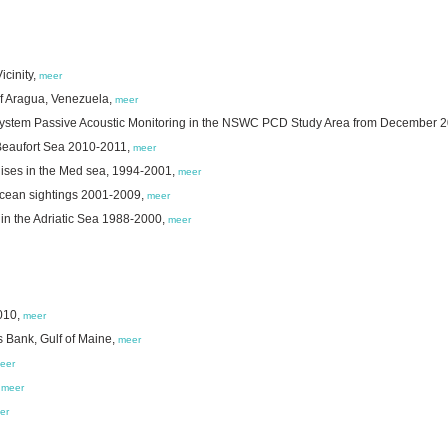
icinity,
meer
of Aragua, Venezuela,
meer
n System Passive Acoustic Monitoring in the NSWC PCD Study Area from December 
 Beaufort Sea 2010-2011,
meer
uises in the Med sea, 1994-2001,
meer
tacean sightings 2001-2009,
meer
in the Adriatic Sea 1988-2000,
meer
2010,
meer
ts Bank, Gulf of Maine,
meer
eer
,
meer
er