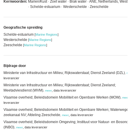
Kernwoorden:
Marien/Kust · Zoet water · Brak water · ANE, Netherlands, Weste
· Schelde-estuarium · Westerschelde · Zeeschelde
Geografische spreiding
Schelde-estuarium
[
Marine Regions
]
Westerschelde
[
Marine Regions
]
Zeeschelde
[
Marine Regions
]
Bijdrage door
Ministerie van Infrastructuur en Milieu; Rijkswaterstaat; Dienst Zeeland (DZL)
,
me
leverancier
Ministerie van Infrastructuur en Milieu; Rijkswaterstaat; Dienst Zeeland;
Meetadviesdienst (WVM)
,
data leverancier
,
meer
Vlaamse overheid; Beleidsdomein Mobiliteit en Openbare Werken (MOW)
,
,
meer
leverancier
Vlaamse overheid; Beleidsdomein Mobiliteit en Openbare Werken; Waterwegen
zeekanaal NV; Afdeling Zeeschelde
,
data leverancier
,
meer
Vlaamse overheid; Beleidsdomein Omgeving; Instituut voor Natuur- en Bosonde
(INBO)
,
data leverancier
,
meer