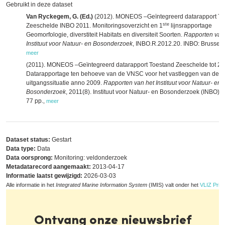
Gebruikt in deze dataset
Van Ryckegem, G. (Ed.)
(2012). MONEOS –Geïntegreerd datarapport To
ste
Zeeschelde INBO 2011. Monitoringsoverzicht en 1
lijnsrapportage
Geomorfologie, diverstiteit Habitats en diversiteit Soorten.
Rapporten van
Instituut voor Natuur- en Bosonderzoek
, INBO.R.2012.20. INBO: Brussel. 
meer
(2011). MONEOS –Geïntegreerd datarapport Toestand Zeeschelde tot 20
Datarapportage ten behoeve van de VNSC voor het vastleggen van de
uitgangssituatie anno 2009.
Rapporten van het Instituut voor Natuur- en
Bosonderzoek
, 2011(8). Instituut voor Natuur- en Bosonderzoek (INBO): 
77 pp.
,
meer
Dataset status:
Gestart
Data type:
Data
Data oorsprong:
Monitoring: veldonderzoek
Metadatarecord aangemaakt:
2013-04-17
Informatie laatst gewijzigd:
2026-03-03
Alle informatie in het
Integrated Marine Information System
(IMIS) valt onder het
VLIZ Priva
Ontvang onze nieuwsbrief