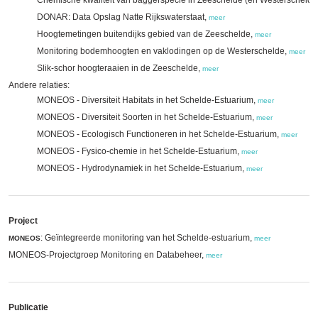
Chemische kwaliteit van baggerspecie in Zeeschelde (en Westerschelde
DONAR: Data Opslag Natte Rijkswaterstaat,
meer
Hoogtemetingen buitendijks gebied van de Zeeschelde,
meer
Monitoring bodemhoogten en vaklodingen op de Westerschelde,
meer
Slik-schor hoogteraaien in de Zeeschelde,
meer
Andere relaties:
MONEOS - Diversiteit Habitats in het Schelde-Estuarium,
meer
MONEOS - Diversiteit Soorten in het Schelde-Estuarium,
meer
MONEOS - Ecologisch Functioneren in het Schelde-Estuarium,
meer
MONEOS - Fysico-chemie in het Schelde-Estuarium,
meer
MONEOS - Hydrodynamiek in het Schelde-Estuarium,
meer
Project
: Geïntegreerde monitoring van het Schelde-estuarium,
MONEOS
meer
MONEOS-Projectgroep Monitoring en Databeheer,
meer
Publicatie