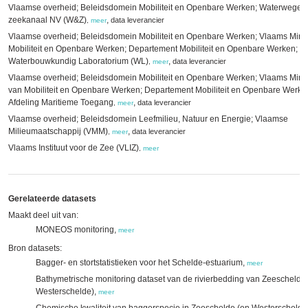
Vlaamse overheid; Beleidsdomein Mobiliteit en Openbare Werken; Waterwegen
zeekanaal NV (W&Z)
,
data leverancier
,
meer
Vlaamse overheid; Beleidsdomein Mobiliteit en Openbare Werken; Vlaams Minis
Mobiliteit en Openbare Werken; Departement Mobiliteit en Openbare Werken;
Waterbouwkundig Laboratorium (WL)
,
data leverancier
,
meer
Vlaamse overheid; Beleidsdomein Mobiliteit en Openbare Werken; Vlaams Minis
van Mobiliteit en Openbare Werken; Departement Mobiliteit en Openbare Werke
Afdeling Maritieme Toegang
,
data leverancier
,
meer
Vlaamse overheid; Beleidsdomein Leefmilieu, Natuur en Energie; Vlaamse
Milieumaatschappij (VMM)
,
data leverancier
,
meer
Vlaams Instituut voor de Zee (VLIZ)
,
meer
Gerelateerde datasets
Maakt deel uit van:
MONEOS monitoring,
meer
Bron datasets:
Bagger- en stortstatistieken voor het Schelde-estuarium,
meer
Bathymetrische monitoring dataset van de rivierbedding van Zeeschelde
Westerschelde),
meer