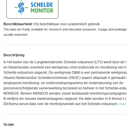
Beschikbaarheid:
Vrij beschikbaar voor academisch gebruik
The data are freely available for research and education purposes. Usage acknowledgeme
usually expected
Beschrijving
In het kader van de Langetermijnvisie Schelde-estuarium (LTV) werd door de V
en Nederlandse overheid een werkgroep rond onderzoek en monitoring van het
Schelde-estuarium opgezet. De werkgroep O&M is een permanente werkgroep 
Vlaams Nederlandse Scheldecommissie (VNSC) waarin afspraak is gemaakt ov
langlopend monitoring- en onderzoeksprogramma ter ondersteuning van de
grensoverschrijdende samenwerking bij beleid en beheer in het Schelde-estuar
MONEOS. Binnen MONEOS werden zowel bestaande monitoringscampagnes ui
B verfijnd als nieuwe meetcampagnes opgezet. De data worden in 6 thema’s ont
Dit thema bevat data over de morfodynamiek van het Schelde-estuarium.
meer
Scope