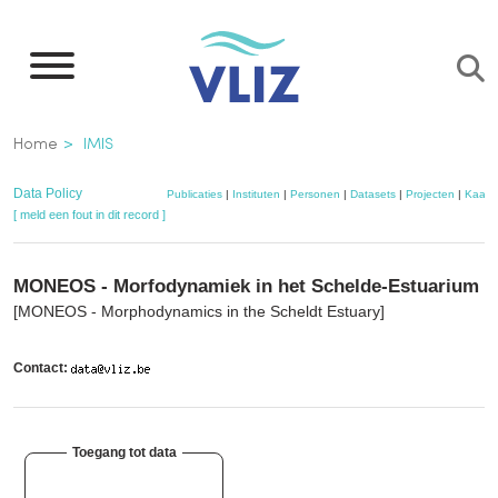
Overslaan
en
naar
de
Kruimelpad
Home
IMIS
inhoud
gaan
Data Policy
Publicaties
|
Instituten
|
Personen
|
Datasets
|
Projecten
|
Kaart
[ meld een fout in dit record ]
MONEOS - Morfodynamiek in het Schelde-Estuarium
[MONEOS - Morphodynamics in the Scheldt Estuary]
Contact:
Toegang tot data