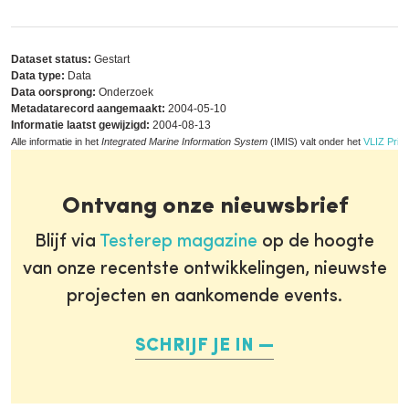
Dataset status:
Gestart
Data type:
Data
Data oorsprong:
Onderzoek
Metadatarecord aangemaakt:
2004-05-10
Informatie laatst gewijzigd:
2004-08-13
Alle informatie in het
Integrated Marine Information System
(IMIS) valt onder het
VLIZ Priva
Ontvang onze nieuwsbrief
Blijf via
Testerep magazine
op de hoogte
van onze recentste ontwikkelingen, nieuwste
projecten en aankomende events.
SCHRIJF JE IN