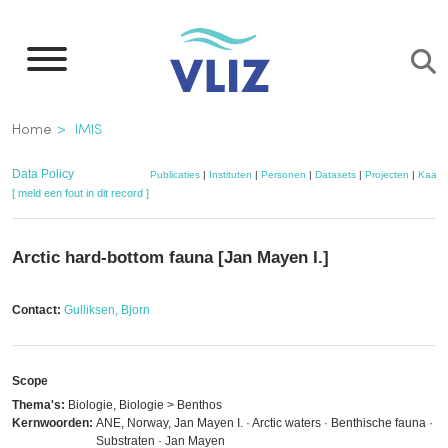
Overslaan
en
naar
de
Kruimelpad
Home
IMIS
inhoud
gaan
Data Policy
Publicaties
|
Instituten
|
Personen
|
Datasets
|
Projecten
|
Kaart
[ meld een fout in dit record ]
Arctic hard-bottom fauna [Jan Mayen I.]
Contact:
Gulliksen, Bjorn
Scope
Thema's:
Biologie, Biologie > Benthos
Kernwoorden:
ANE, Norway, Jan Mayen I. · Arctic waters · Benthische fauna ·
Substraten · Jan Mayen