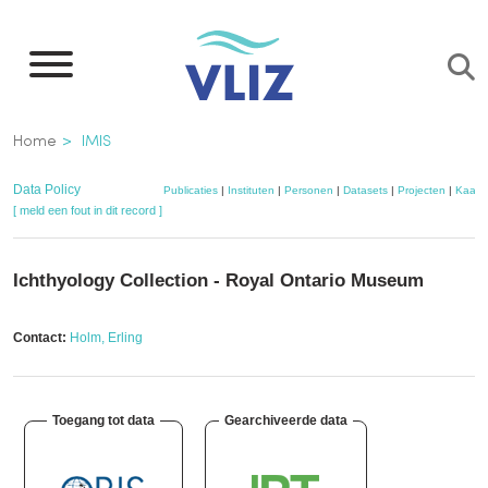
Overslaan
en
naar
de
Kruimelpad
Home
IMIS
inhoud
gaan
Data Policy
Publicaties
|
Instituten
|
Personen
|
Datasets
|
Projecten
|
Kaart
[ meld een fout in dit record ]
Ichthyology Collection - Royal Ontario Museum
Contact:
Holm, Erling
Toegang tot data
Gearchiveerde data