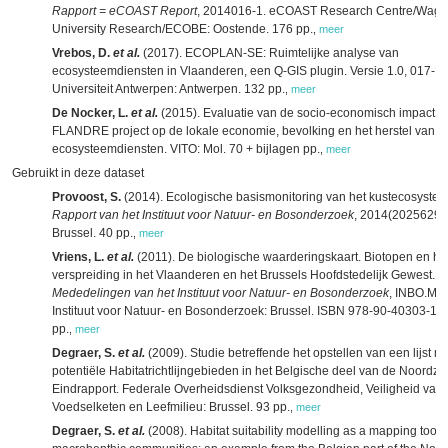
Rapport = eCOAST Report
, 2014016-1. eCOAST Research Centre/Wag
University Research/ECOBE: Oostende. 176 pp.
,
meer
Vrebos, D.
et al.
(2017). ECOPLAN-SE: Ruimtelijke analyse van
ecosysteemdiensten in Vlaanderen, een Q-GIS plugin. Versie 1.0, 017-R
Universiteit Antwerpen: Antwerpen. 132 pp.
,
meer
De Nocker, L.
et al.
(2015). Evaluatie van de socio-economisch impact v
FLANDRE project op de lokale economie, bevolking en het herstel van d
ecosysteemdiensten. VITO: Mol. 70 + bijlagen pp.
,
meer
Gebruikt in deze dataset
Provoost, S.
(2014). Ecologische basismonitoring van het kustecosystee
Rapport van het Instituut voor Natuur- en Bosonderzoek
, 2014(2025629).
Brussel. 40 pp.
,
meer
Vriens, L.
et al.
(2011). De biologische waarderingskaart. Biotopen en h
verspreiding in het Vlaanderen en het Brussels Hoofdstedelijk Gewest.
Mededelingen van het Instituut voor Natuur- en Bosonderzoek
, INBO.M.2
Instituut voor Natuur- en Bosonderzoek: Brussel. ISBN 978-90-40303-14
pp.
,
meer
Degraer, S.
et al.
(2009). Studie betreffende het opstellen van een lijst m
potentiële Habitatrichtlijngebieden in het Belgische deel van de Noordze
Eindrapport. Federale Overheidsdienst Volksgezondheid, Veiligheid van
Voedselketen en Leefmilieu: Brussel. 93 pp.
,
meer
Degraer, S.
et al.
(2008). Habitat suitability modelling as a mapping tool f