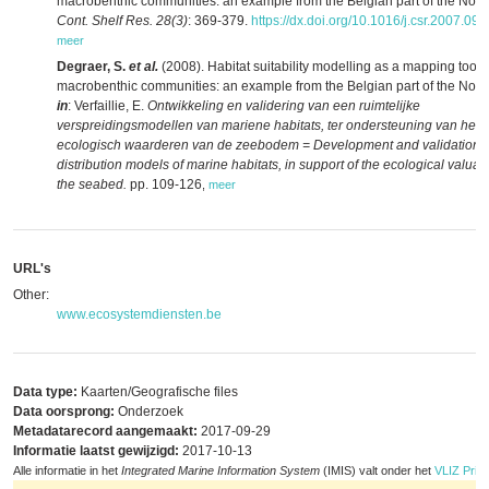
macrobenthic communities: an example from the Belgian part of the Nort
Cont. Shelf Res. 28(3)
: 369-379.
https://dx.doi.org/10.1016/j.csr.2007.09.
meer
Degraer, S.
et al.
(2008). Habitat suitability modelling as a mapping tool f
macrobenthic communities: an example from the Belgian part of the Nort
in
: Verfaillie, E.
Ontwikkeling en validering van een ruimtelijke
verspreidingsmodellen van mariene habitats, ter ondersteuning van het
ecologisch waarderen van de zeebodem = Development and validation of
distribution models of marine habitats, in support of the ecological valuati
the seabed.
pp. 109-126
,
meer
URL's
Other:
www.ecosystemdiensten.be
Data type:
Kaarten/Geografische files
Data oorsprong:
Onderzoek
Metadatarecord aangemaakt:
2017-09-29
Informatie laatst gewijzigd:
2017-10-13
Alle informatie in het
Integrated Marine Information System
(IMIS) valt onder het
VLIZ Priva