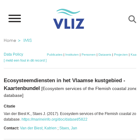
Overslaan
en
naar
de
Kruimelpad
Home
IMIS
inhoud
gaan
Data Policy
Publicaties
|
Instituten
|
Personen
|
Datasets
|
Projecten
|
Kaart
[ meld een fout in dit record ]
Ecosysteemdiensten in het Vlaamse kustgebied -
Kaartenbundel
[Ecosystem services of the Flemish coastal zone 
database]
Citatie
Van der Biest K., Staes J. (2017). Ecosystem services of the Flemish coastal zon
database.
https://marineinfo.org/doc/dataset/5822
Contact:
Van der Biest, Katrien
;
Staes, Jan