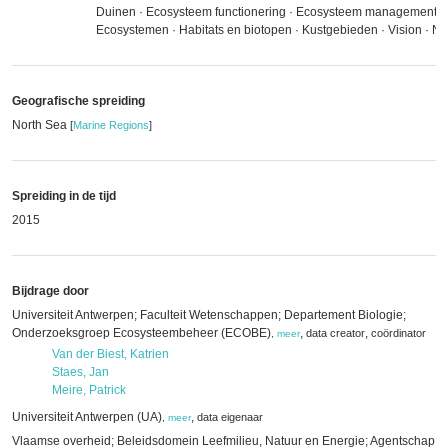
Duinen · Ecosysteem functionering · Ecosysteem management ·
Ecosystemen · Habitats en biotopen · Kustgebieden · Vision · No
Geografische spreiding
North Sea
[
Marine Regions
]
Spreiding in de tijd
2015
Bijdrage door
Universiteit Antwerpen; Faculteit Wetenschappen; Departement Biologie;
Onderzoeksgroep Ecosysteembeheer (ECOBE)
,
,
data creator
coördinator
,
meer
Van der Biest, Katrien
Staes, Jan
Meire, Patrick
Universiteit Antwerpen (UA)
,
data eigenaar
,
meer
Vlaamse overheid; Beleidsdomein Leefmilieu, Natuur en Energie; Agentschap N