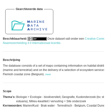
Gearchiveerde data
Beschikbaarheid:
Deze dataset valt onder een
Creative Commo
Naamsvermelding 4.0 Internationaal-licentie
.
Beschrijving
The database consists of a set of maps containing information on habitat distribu
(marine and terrestrial) and on the delivery of a selection of ecosystem services i
Flemish coastal zone (Belgium).
meer
Scope
Thema's:
Biologie > Ecologie - biodiversiteit, Geografie, Kustonderzoek (bv. str
estuaria), Milieu-kwaliteit / vervuiling > Site onderzoek
Kernwoorden:
Marien/Kust · Brak water · Terrestrisch · Belgium, Coastal Dunes 