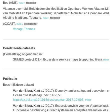
Bos (ANB)
,
financier
,
meer
Vlaamse overheid; Beleidsdomein Mobiliteit en Openbare Werken; Vlaams Minis
van Mobiliteit en Openbare Werken; Departement Mobiliteit en Openbare Werke
Afdeling Maritieme Toegang
,
financier
,
meer
eCOAST
,
coördinator
,
meer
Vanagt, Thomas
Gerelateerde datasets
(Gedeeltelijk) opgenomen in:
SUMES project. D3.4: Ecosystem services maps (supporting files),
meer
Publicatie
Beschrijft deze dataset
Van der Biest, K.
et al.
(2017). Dune dynamics safeguard ecosystem serv
Ocean Coast. Manag. 149
: 148-158.
https://dx.doi.org/10.1016/j.ocecoaman.2017.10.005
,
meer
Van der Biest, K.
et al.
(2017). Ecosysteemvisie voor de Vlaamse kust: de
Functionele beschrijving kustecosysteem en ecosysteemdiensten.
eCOA