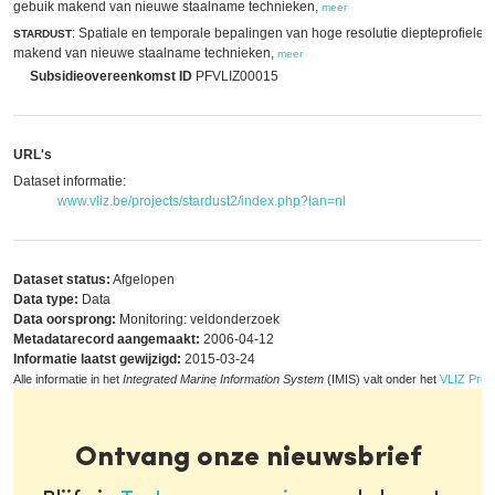
gebuik makend van nieuwe staalname technieken,
meer
: Spatiale en temporale bepalingen van hoge resolutie diepteprofielen
STARDUST
makend van nieuwe staalname technieken,
meer
Subsidieovereenkomst ID
PFVLIZ00015
URL's
Dataset informatie:
www.vliz.be/projects/stardust2/index.php?lan=nl
Dataset status:
Afgelopen
Data type:
Data
Data oorsprong:
Monitoring: veldonderzoek
Metadatarecord aangemaakt:
2006-04-12
Informatie laatst gewijzigd:
2015-03-24
Alle informatie in het
Integrated Marine Information System
(IMIS) valt onder het
VLIZ Priva
Ontvang onze nieuwsbrief