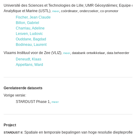
Université des Sciences et Technologies de Lille; UMR Géosystèmes; Equipe d
Analytique et Marine (USTL)
,
,
,
coördinator
onderzoeker
co-promotor
,
meer
Fischer, Jean Claude
Billon, Gabriel
Charriau, Adeline
Lesven, Ludovic
Ouddane, Bagdad
Bodineau, Laurent
Vlaams Instituut voor de Zee (VLIZ)
,
,
databank ontwikkelaar
data beheerder
,
meer
Deneudt, Klaas
Appeltans, Ward
Gerelateerde datasets
Vorige versie:
STARDUST Phase 1,
meer
Project
: Spatiale en temporale bepalingen van hoge resolutie diepteprofiel
STARDUST II