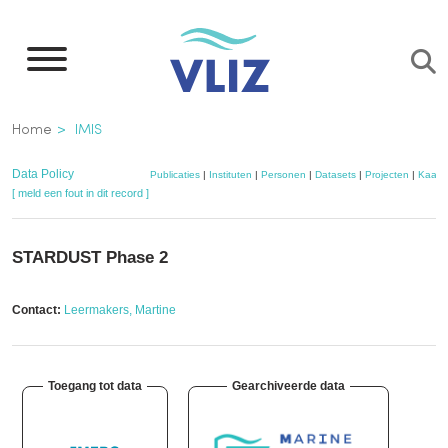
Overslaan
en
naar
de
Kruimelpad
Home
IMIS
inhoud
gaan
Data Policy
Publicaties
|
Instituten
|
Personen
|
Datasets
|
Projecten
|
Kaart
[ meld een fout in dit record ]
STARDUST Phase 2
Contact:
Leermakers, Martine
Toegang tot data
Gearchiveerde data