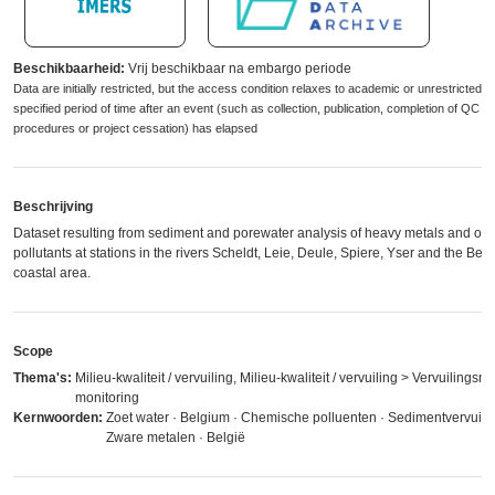
Beschikbaarheid:
Vrij beschikbaar na embargo periode
Data are initially restricted, but the access condition relaxes to academic or unrestricted 
specified period of time after an event (such as collection, publication, completion of QC
procedures or project cessation) has elapsed
Beschrijving
Dataset resulting from sediment and porewater analysis of heavy metals and org
pollutants at stations in the rivers Scheldt, Leie, Deule, Spiere, Yser and the Bel
coastal area.
Scope
Thema's:
Milieu-kwaliteit / vervuiling, Milieu-kwaliteit / vervuiling > Vervuilingsn
monitoring
Kernwoorden:
Zoet water · Belgium · Chemische polluenten · Sedimentvervuilin
Zware metalen · België