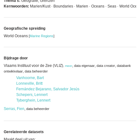
Thema's:
Geografie, Grenzen
Kernwoorden:
Marien/Kust · Boundaries · Marien · Oceans · Seas · World Ocea
Geografische spreiding
World Oceans
[
Marine Regions
]
Bijdrage door
Vlaams Instituut voor de Zee (VLIZ)
,
,
,
data eigenaar
data creator
databank
,
meer
,
ontwikkelaar
data beheerder
Vanhoorne, Bart
Lonneville, Britt
Fernández Bejarano, Salvador Jesús
Schepers, Lennert
Tyberghein, Lennert
Serras, Fien
,
data beheerder
Gerelateerde datasets
Maakt deel uit van: