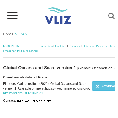
Overslaan
en
naar
de
Kruimelpad
Home
IMIS
inhoud
gaan
Data Policy
Publicaties
|
Instituten
|
Personen
|
Datasets
|
Projecten
|
Kaart
[ meld een fout in dit record ]
Global Oceans and Seas, version 1
[Globale Oceanen en Ze
Citeerbaar als data publicatie
Flanders Marine Institute (2021). Global Oceans and Seas,
Download 
version 1. Available online at https://www.marineregions.org/.
https://doi.org/10.14284/542
Contact: