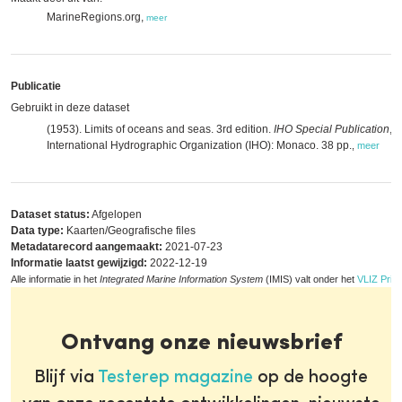
MarineRegions.org,
meer
Publicatie
Gebruikt in deze dataset
(1953). Limits of oceans and seas. 3rd edition.
IHO Special Publication
, 2
International Hydrographic Organization (IHO): Monaco. 38 pp.
,
meer
Dataset status:
Afgelopen
Data type:
Kaarten/Geografische files
Metadatarecord aangemaakt:
2021-07-23
Informatie laatst gewijzigd:
2022-12-19
Alle informatie in het
Integrated Marine Information System
(IMIS) valt onder het
VLIZ Priva
Ontvang onze nieuwsbrief
Blijf via
Testerep magazine
op de hoogte