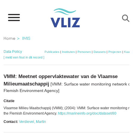
Overslaan
en
naar
de
Kruimelpad
Home
IMIS
inhoud
gaan
Data Policy
Publicaties
|
Instituten
|
Personen
|
Datasets
|
Projecten
|
Kaart
[ meld een fout in dit record ]
VMM: Meetnet oppervlaktewater van de Vlaamse
Milieumaatschappij
[VMM: Surface water monitoring network of 
Flemish Environment Agency]
Citatie
Vlaamse Milieu Maatschappij (VMM); (2004): VMM: Surface water monitoring net
the Flemish Environment Agency.
https://marineinfo.org/doc/dataset/80
Contact:
Verdievel, Martin