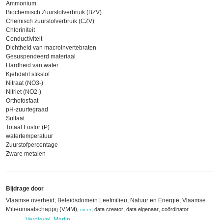
Ammonium
Biochemisch Zuurstofverbruik (BZV)
Chemisch zuurstofverbruik (CZV)
Chloriniteit
Conductiviteit
Dichtheid van macroinvertebraten
Gesuspendeerd materiaal
Hardheid van water
Kjehdahl stikstof
Nitraat (NO3-)
Nitriet (NO2-)
Orthofosfaat
pH-zuurtegraad
Sulfaat
Totaal Fosfor (P)
watertemperatuur
Zuurstofpercentage
Zware metalen
Bijdrage door
Vlaamse overheid; Beleidsdomein Leefmilieu, Natuur en Energie; Vlaamse
Milieumaatschappij (VMM)
,
,
,
data creator
data eigenaar
coördinator
,
meer
Verdievel, Martin