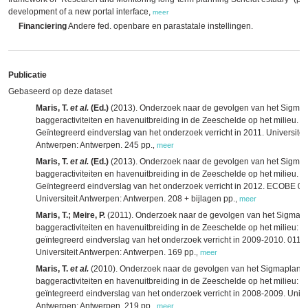
development of a new portal interface,
meer
Financiering
Andere fed. openbare en parastatale instellingen.
Publicatie
Gebaseerd op deze dataset
Maris, T.
et al.
(Ed.)
(2013). Onderzoek naar de gevolgen van het Sigmap
baggeractiviteiten en havenuitbreiding in de Zeeschelde op het milieu.
Geïntegreerd eindverslag van het onderzoek verricht in 2011. Universiteit
Antwerpen: Antwerpen. 245 pp.
,
meer
Maris, T.
et al.
(Ed.)
(2013). Onderzoek naar de gevolgen van het Sigmap
baggeractiviteiten en havenuitbreiding in de Zeeschelde op het milieu.
Geïntegreerd eindverslag van het onderzoek verricht in 2012. ECOBE 0
Universiteit Antwerpen: Antwerpen. 208 + bijlagen pp.
,
meer
Maris, T.; Meire, P.
(2011). Onderzoek naar de gevolgen van het Sigmapl
baggeractiviteiten en havenuitbreiding in de Zeeschelde op het milieu:
geïntegreerd eindverslag van het onderzoek verricht in 2009-2010. 011-
Universiteit Antwerpen: Antwerpen. 169 pp.
,
meer
Maris, T.
et al.
(2010). Onderzoek naar de gevolgen van het Sigmaplan,
baggeractiviteiten en havenuitbreiding in de Zeeschelde op het milieu:
geïntegreerd eindverslag van het onderzoek verricht in 2008-2009. Univer
Antwerpen: Antwerpen. 219 pp.
,
meer