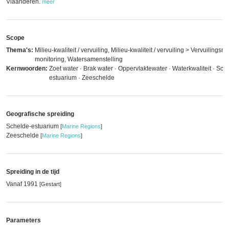
Vlaanderen.
meer
Scope
Thema's:
Milieu-kwaliteit / vervuiling, Milieu-kwaliteit / vervuiling > Vervuilingsn
monitoring, Watersamenstelling
Kernwoorden:
Zoet water · Brak water · Oppervlaktewater · Waterkwaliteit · Sch
estuarium · Zeeschelde
Geografische spreiding
Schelde-estuarium
[
Marine Regions
]
Zeeschelde
[
Marine Regions
]
Spreiding in de tijd
Vanaf 1991
[Gestart]
Parameters