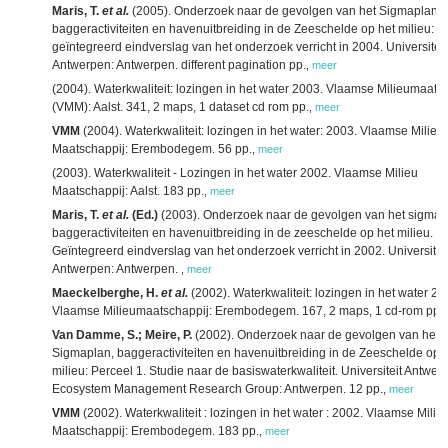
Maris, T.
et al.
(2005). Onderzoek naar de gevolgen van het Sigmaplan,
baggeractiviteiten en havenuitbreiding in de Zeeschelde op het milieu:
geïntegreerd eindverslag van het onderzoek verricht in 2004. Universiteit
Antwerpen: Antwerpen. different pagination pp.
,
meer
(2004). Waterkwaliteit: lozingen in het water 2003. Vlaamse Milieumaats
(VMM): Aalst. 341, 2 maps, 1 dataset cd rom pp.
,
meer
VMM
(2004). Waterkwaliteit: lozingen in het water: 2003. Vlaamse Milieu
Maatschappij: Erembodegem. 56 pp.
,
meer
(2003). Waterkwaliteit - Lozingen in het water 2002. Vlaamse Milieu
Maatschappij: Aalst. 183 pp.
,
meer
Maris, T.
et al.
(Ed.)
(2003). Onderzoek naar de gevolgen van het sigmap
baggeractiviteiten en havenuitbreiding in de zeeschelde op het milieu.
Geïntegreerd eindverslag van het onderzoek verricht in 2002. Universitei
Antwerpen: Antwerpen.
,
meer
Maeckelberghe, H.
et al.
(2002). Waterkwaliteit: lozingen in het water 20
Vlaamse Milieumaatschappij: Erembodegem. 167, 2 maps, 1 cd-rom pp.
Van Damme, S.; Meire, P.
(2002). Onderzoek naar de gevolgen van het
Sigmaplan, baggeractiviteiten en havenuitbreiding in de Zeeschelde op 
milieu: Perceel 1. Studie naar de basiswaterkwaliteit. Universiteit Antwer
Ecosystem Management Research Group: Antwerpen. 12 pp.
,
meer
VMM
(2002). Waterkwaliteit : lozingen in het water : 2002. Vlaamse Milie
Maatschappij: Erembodegem. 183 pp.
,
meer