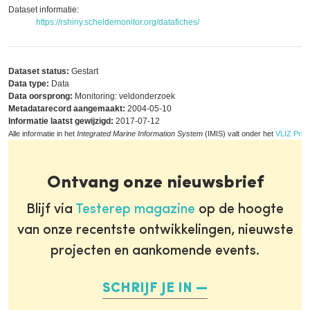
Dataset informatie:
https://rshiny.scheldemonitor.org/datafiches/
Dataset status:
Gestart
Data type:
Data
Data oorsprong:
Monitoring: veldonderzoek
Metadatarecord aangemaakt:
2004-05-10
Informatie laatst gewijzigd:
2017-07-12
Alle informatie in het
Integrated Marine Information System
(IMIS) valt onder het
VLIZ Priva
Ontvang onze nieuwsbrief
Blijf via
Testerep magazine
op de hoogte
van onze recentste ontwikkelingen, nieuwste
projecten en aankomende events.
SCHRIJF JE IN