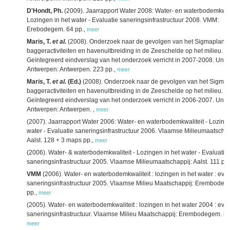
D'Hondt, Ph.
(2009). Jaarrapport Water 2008: Water- en waterbodemkwali
Lozingen in het water - Evaluatie saneringsinfrastructuur 2008. VMM:
Erebodegem. 64 pp.
,
meer
Maris, T.
et al.
(2008). Onderzoek naar de gevolgen van het Sigmaplan,
baggeractiviteiten en havenuitbreiding in de Zeeschelde op het milieu.
Geïntegreerd eindverslag van het onderzoek verricht in 2007-2008. Univer
Antwerpen: Antwerpen. 223 pp.
,
meer
Maris, T.
et al.
(Ed.)
(2008). Onderzoek naar de gevolgen van het Sigmap
baggeractiviteiten en havenuitbreiding in de Zeeschelde op het milieu.
Geïntegreerd eindverslag van het onderzoek verricht in 2006-2007. Univer
Antwerpen: Antwerpen.
,
meer
(2007). Jaarrapport Water 2006: Water- en waterbodemkwaliteit - Lozinge
water - Evaluatie saneringsinfrastructuur 2006. Vlaamse Milieumaatschap
Aalst. 128 + 3 maps pp.
,
meer
(2006). Water- & waterbodemkwaliteit - Lozingen in het water - Evaluatie
saneringsinfrastructuur 2005. Vlaamse Milieumaatschappij: Aalst. 111 pp.
VMM
(2006). Water- en waterbodemkwaliteit : lozingen in het water : eval
saneringsinfrastructuur 2005. Vlaamse Milieu Maatschappij: Erembodeg
pp.
,
meer
(2005). Water- en waterbodemkwaliteit : lozingen in het water 2004 : eval
saneringsinfrastructuur. Vlaamse Milieu Maatschappij: Erembodegem. 88
meer