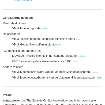
Gerelateerde datasets
Maakt deel uit van:
VMM: Monitoring water,
meer
Dataset delen:
VMM Biotisch meetnet: Belgische Biotische Index,
meer
VMM: Gevaarlijke stoffen in biota,
meer
(Gedeeltelijk) opgenomen ins:
MONEOS - Fysico-chemie in het Schelde-Estuarium,
meer
OMES monitoring data Zeeschelde since 1995,
meer
Andere relaties:
VMM: Meetnet afvalwater van de Vlaamse Milieumaatschappij,
meer
VMM: Meetnet waterbodems van de Vlaamse Milieumaatschappij,
meer
Project
: The ScheldeMonitor knowledge- and information system in th
SCHELDEMONITOR
framework of "Research and Monitoring long-term planning Scheldt estuary" (ph