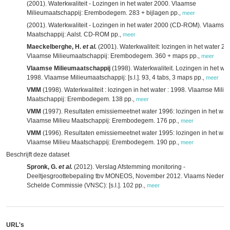
(2001). Waterkwaliteit - Lozingen in het water 2000. Vlaamse
Milieumaatschappij: Erembodegem. 283 + bijlagen pp.
,
meer
(2001). Waterkwaliteit - Lozingen in het water 2000 (CD-ROM). Vlaamse 
Maatschappij: Aalst. CD-ROM pp.
,
meer
Maeckelberghe, H.
et al.
(2001). Waterkwaliteit: lozingen in het water 20
Vlaamse Milieumaatschappij: Erembodegem. 360 + maps pp.
,
meer
Vlaamse Milieumaatschappij
(1998). Waterkwaliteit. Lozingen in het wat
1998. Vlaamse Milieumaatschappij: [s.l.]. 93, 4 tabs, 3 maps pp.
,
meer
VMM
(1998). Waterkwaliteit : lozingen in het water : 1998. Vlaamse Milie
Maatschappij: Erembodegem. 138 pp.
,
meer
VMM
(1997). Resultaten emissiemeetnet water 1996: lozingen in het wate
Vlaamse Milieu Maatschappij: Erembodegem. 176 pp.
,
meer
VMM
(1996). Resultaten emissiemeetnet water 1995: lozingen in het wate
Vlaamse Milieu Maatschappij: Erembodegem. 190 pp.
,
meer
Beschrijft deze dataset
Spronk, G.
et al.
(2012). Verslag Afstemming monitoring -
Deeltjesgroottebepaling tbv MONEOS, November 2012. Vlaams Nederl
Schelde Commissie (VNSC): [s.l.]. 102 pp.
,
meer
URL's