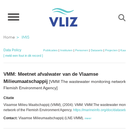
Overslaan
en
naar
de
Kruimelpad
Home
IMIS
inhoud
gaan
Data Policy
Publicaties
|
Instituten
|
Personen
|
Datasets
|
Projecten
|
Kaart
[ meld een fout in dit record ]
VMM: Meetnet afvalwater van de Vlaamse
Milieumaatschappij
[VMM:The wastewater monitoring network o
Flemish Environment Agency]
Citatie
Vlaamse Milieu Maatschappij (VMM); (2004): VMM: VMM:The wastewater monito
network of the Flemish Environment Agency.
https://marineinfo.org/doc/dataset/8
Contact:
Vlaamse Milieumaatschappij (LNE-VMM)
,
meer