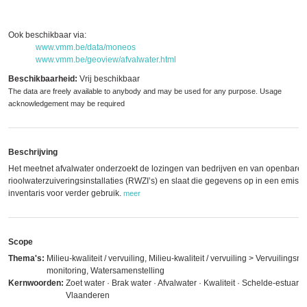
Ook beschikbaar via:
www.vmm.be/data/moneos
www.vmm.be/geoview/afvalwater.html
Beschikbaarheid:
Vrij beschikbaar
The data are freely available to anybody and may be used for any purpose. Usage
acknowledgement may be required
Beschrijving
Het meetnet afvalwater onderzoekt de lozingen van bedrijven en van openbare
rioolwaterzuiveringsinstallaties (RWZI’s) en slaat die gegevens op in een emissi
inventaris voor verder gebruik.
meer
Scope
Thema's:
Milieu-kwaliteit / vervuiling, Milieu-kwaliteit / vervuiling > Vervuilingsn
monitoring, Watersamenstelling
Kernwoorden:
Zoet water · Brak water · Afvalwater · Kwaliteit · Schelde-estuariu
Vlaanderen