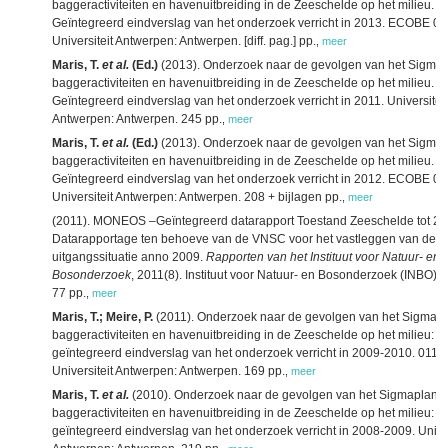
baggeractiviteiten en havenuitbreiding in de Zeeschelde op het milieu.
Geïntegreerd eindverslag van het onderzoek verricht in 2013. ECOBE 0
Universiteit Antwerpen: Antwerpen. [diff. pag.] pp.
,
meer
Maris, T.
et al.
(Ed.)
(2013). Onderzoek naar de gevolgen van het Sigmap
baggeractiviteiten en havenuitbreiding in de Zeeschelde op het milieu.
Geïntegreerd eindverslag van het onderzoek verricht in 2011. Universiteit
Antwerpen: Antwerpen. 245 pp.
,
meer
Maris, T.
et al.
(Ed.)
(2013). Onderzoek naar de gevolgen van het Sigmap
baggeractiviteiten en havenuitbreiding in de Zeeschelde op het milieu.
Geïntegreerd eindverslag van het onderzoek verricht in 2012. ECOBE 0
Universiteit Antwerpen: Antwerpen. 208 + bijlagen pp.
,
meer
(2011). MONEOS –Geïntegreerd datarapport Toestand Zeeschelde tot 20
Datarapportage ten behoeve van de VNSC voor het vastleggen van de
uitgangssituatie anno 2009.
Rapporten van het Instituut voor Natuur- en
Bosonderzoek
, 2011(8). Instituut voor Natuur- en Bosonderzoek (INBO): 
77 pp.
,
meer
Maris, T.; Meire, P.
(2011). Onderzoek naar de gevolgen van het Sigmapl
baggeractiviteiten en havenuitbreiding in de Zeeschelde op het milieu:
geïntegreerd eindverslag van het onderzoek verricht in 2009-2010. 011-
Universiteit Antwerpen: Antwerpen. 169 pp.
,
meer
Maris, T.
et al.
(2010). Onderzoek naar de gevolgen van het Sigmaplan,
baggeractiviteiten en havenuitbreiding in de Zeeschelde op het milieu:
geïntegreerd eindverslag van het onderzoek verricht in 2008-2009. Univer