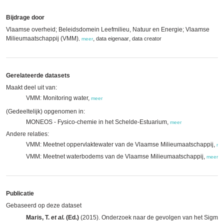
Bijdrage door
Vlaamse overheid; Beleidsdomein Leefmilieu, Natuur en Energie; Vlaamse
Milieumaatschappij (VMM)
,
,
data eigenaar
data creator
,
meer
Gerelateerde datasets
Maakt deel uit van:
VMM: Monitoring water,
meer
(Gedeeltelijk) opgenomen in:
MONEOS - Fysico-chemie in het Schelde-Estuarium,
meer
Andere relaties:
VMM: Meetnet oppervlaktewater van de Vlaamse Milieumaatschappij,
me
VMM: Meetnet waterbodems van de Vlaamse Milieumaatschappij,
meer
Publicatie
Gebaseerd op deze dataset
Maris, T.
et al.
(Ed.)
(2015). Onderzoek naar de gevolgen van het Sigmap