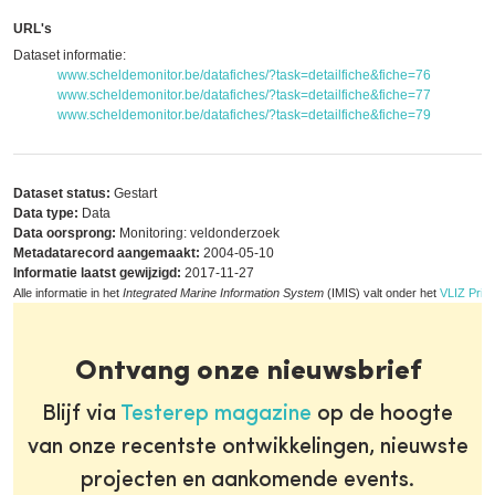
URL's
Dataset informatie:
www.scheldemonitor.be/datafiches/?task=detailfiche&fiche=76
www.scheldemonitor.be/datafiches/?task=detailfiche&fiche=77
www.scheldemonitor.be/datafiches/?task=detailfiche&fiche=79
Dataset status:
Gestart
Data type:
Data
Data oorsprong:
Monitoring: veldonderzoek
Metadatarecord aangemaakt:
2004-05-10
Informatie laatst gewijzigd:
2017-11-27
Alle informatie in het
Integrated Marine Information System
(IMIS) valt onder het
VLIZ Priva
Ontvang onze nieuwsbrief
Blijf via
Testerep magazine
op de hoogte
van onze recentste ontwikkelingen, nieuwste
projecten en aankomende events.