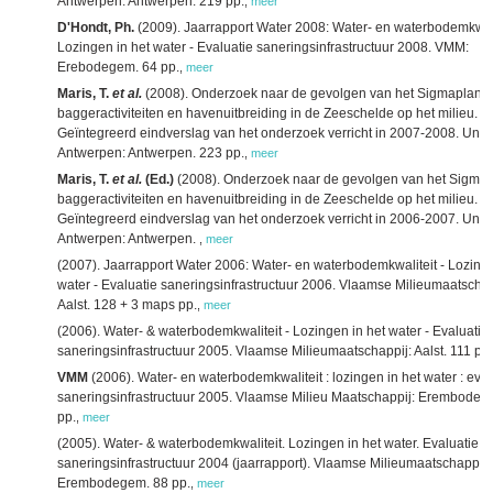
Antwerpen: Antwerpen. 219 pp.
,
meer
D'Hondt, Ph.
(2009). Jaarrapport Water 2008: Water- en waterbodemkwali
Lozingen in het water - Evaluatie saneringsinfrastructuur 2008. VMM:
Erebodegem. 64 pp.
,
meer
Maris, T.
et al.
(2008). Onderzoek naar de gevolgen van het Sigmaplan,
baggeractiviteiten en havenuitbreiding in de Zeeschelde op het milieu.
Geïntegreerd eindverslag van het onderzoek verricht in 2007-2008. Univer
Antwerpen: Antwerpen. 223 pp.
,
meer
Maris, T.
et al.
(Ed.)
(2008). Onderzoek naar de gevolgen van het Sigmap
baggeractiviteiten en havenuitbreiding in de Zeeschelde op het milieu.
Geïntegreerd eindverslag van het onderzoek verricht in 2006-2007. Univer
Antwerpen: Antwerpen.
,
meer
(2007). Jaarrapport Water 2006: Water- en waterbodemkwaliteit - Lozinge
water - Evaluatie saneringsinfrastructuur 2006. Vlaamse Milieumaatschap
Aalst. 128 + 3 maps pp.
,
meer
(2006). Water- & waterbodemkwaliteit - Lozingen in het water - Evaluatie
saneringsinfrastructuur 2005. Vlaamse Milieumaatschappij: Aalst. 111 pp.
VMM
(2006). Water- en waterbodemkwaliteit : lozingen in het water : eval
saneringsinfrastructuur 2005. Vlaamse Milieu Maatschappij: Erembodeg
pp.
,
meer
(2005). Water- & waterbodemkwaliteit. Lozingen in het water. Evaluatie
saneringsinfrastructuur 2004 (jaarrapport). Vlaamse Milieumaatschappij
Erembodegem. 88 pp.
,
meer