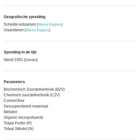
Geografische spreiding
Schelde-estuarium
[
Marine Regions
]
Vlaanderen
[
Marine Regions
]
Spreiding in de tijd
Vanaf 1991
[Gestart]
Parameters
Biochemisch Zuurstofverbruik (BZV)
Chemisch zuurstofverbruik (CZV)
Current flow
Gesuspendeerd materiaal
Metalen
Organic micropolluents
Totaal Fosfor (P)
Totaal Stikstof (N)