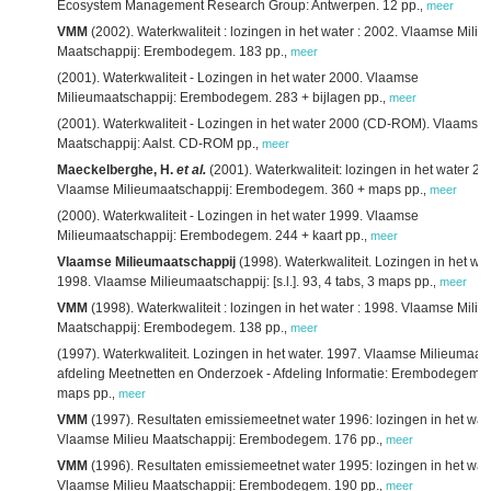
Ecosystem Management Research Group: Antwerpen. 12 pp.
,
meer
VMM
(2002). Waterkwaliteit : lozingen in het water : 2002. Vlaamse Milie
Maatschappij: Erembodegem. 183 pp.
,
meer
(2001). Waterkwaliteit - Lozingen in het water 2000. Vlaamse
Milieumaatschappij: Erembodegem. 283 + bijlagen pp.
,
meer
(2001). Waterkwaliteit - Lozingen in het water 2000 (CD-ROM). Vlaamse 
Maatschappij: Aalst. CD-ROM pp.
,
meer
Maeckelberghe, H.
et al.
(2001). Waterkwaliteit: lozingen in het water 20
Vlaamse Milieumaatschappij: Erembodegem. 360 + maps pp.
,
meer
(2000). Waterkwaliteit - Lozingen in het water 1999. Vlaamse
Milieumaatschappij: Erembodegem. 244 + kaart pp.
,
meer
Vlaamse Milieumaatschappij
(1998). Waterkwaliteit. Lozingen in het wat
1998. Vlaamse Milieumaatschappij: [s.l.]. 93, 4 tabs, 3 maps pp.
,
meer
VMM
(1998). Waterkwaliteit : lozingen in het water : 1998. Vlaamse Milie
Maatschappij: Erembodegem. 138 pp.
,
meer
(1997). Waterkwaliteit. Lozingen in het water. 1997. Vlaamse Milieumaats
afdeling Meetnetten en Onderzoek - Afdeling Informatie: Erembodegem. 
maps pp.
,
meer
VMM
(1997). Resultaten emissiemeetnet water 1996: lozingen in het wate
Vlaamse Milieu Maatschappij: Erembodegem. 176 pp.
,
meer
VMM
(1996). Resultaten emissiemeetnet water 1995: lozingen in het wate
Vlaamse Milieu Maatschappij: Erembodegem. 190 pp.
,
meer