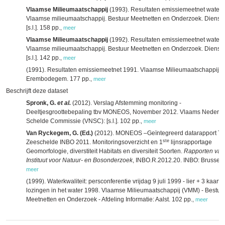
Vlaamse Milieumaatschappij
(1993). Resultaten emissiemeetnet water 
Vlaamse milieumaatschappij. Bestuur Meetnetten en Onderzoek. Dienst 
[s.l.]. 158 pp.
,
meer
Vlaamse Milieumaatschappij
(1992). Resultaten emissiemeetnet water 
Vlaamse milieumaatschappij. Bestuur Meetnetten en Onderzoek. Dienst 
[s.l.]. 142 pp.
,
meer
(1991). Resultaten emissiemeetnet 1991. Vlaamse Milieumaatschappij 
Erembodegem. 177 pp.
,
meer
Beschrijft deze dataset
Spronk, G.
et al.
(2012). Verslag Afstemming monitoring -
Deeltjesgroottebepaling tbv MONEOS, November 2012. Vlaams Nederl
Schelde Commissie (VNSC): [s.l.]. 102 pp.
,
meer
Van Ryckegem, G. (Ed.)
(2012). MONEOS –Geïntegreerd datarapport To
ste
Zeeschelde INBO 2011. Monitoringsoverzicht en 1
lijnsrapportage
Geomorfologie, diverstiteit Habitats en diversiteit Soorten.
Rapporten van
Instituut voor Natuur- en Bosonderzoek
, INBO.R.2012.20. INBO: Brussel. 
meer
(1999). Waterkwaliteit: persconferentie vrijdag 9 juli 1999 - lier + 3 kaarte
lozingen in het water 1998. Vlaamse Milieumaatschappij (VMM) - Bestuu
Meetnetten en Onderzoek - Afdeling Informatie: Aalst. 102 pp.
,
meer