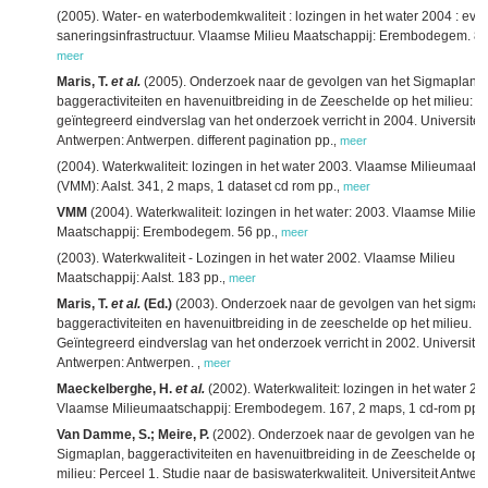
(2005). Water- en waterbodemkwaliteit : lozingen in het water 2004 : eval
saneringsinfrastructuur. Vlaamse Milieu Maatschappij: Erembodegem. 88
meer
Maris, T.
et al.
(2005). Onderzoek naar de gevolgen van het Sigmaplan,
baggeractiviteiten en havenuitbreiding in de Zeeschelde op het milieu:
geïntegreerd eindverslag van het onderzoek verricht in 2004. Universiteit
Antwerpen: Antwerpen. different pagination pp.
,
meer
(2004). Waterkwaliteit: lozingen in het water 2003. Vlaamse Milieumaats
(VMM): Aalst. 341, 2 maps, 1 dataset cd rom pp.
,
meer
VMM
(2004). Waterkwaliteit: lozingen in het water: 2003. Vlaamse Milieu
Maatschappij: Erembodegem. 56 pp.
,
meer
(2003). Waterkwaliteit - Lozingen in het water 2002. Vlaamse Milieu
Maatschappij: Aalst. 183 pp.
,
meer
Maris, T.
et al.
(Ed.)
(2003). Onderzoek naar de gevolgen van het sigmap
baggeractiviteiten en havenuitbreiding in de zeeschelde op het milieu.
Geïntegreerd eindverslag van het onderzoek verricht in 2002. Universitei
Antwerpen: Antwerpen.
,
meer
Maeckelberghe, H.
et al.
(2002). Waterkwaliteit: lozingen in het water 20
Vlaamse Milieumaatschappij: Erembodegem. 167, 2 maps, 1 cd-rom pp.
Van Damme, S.; Meire, P.
(2002). Onderzoek naar de gevolgen van het
Sigmaplan, baggeractiviteiten en havenuitbreiding in de Zeeschelde op 
milieu: Perceel 1. Studie naar de basiswaterkwaliteit. Universiteit Antwer