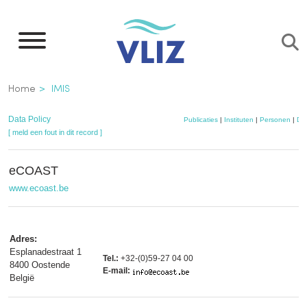
Overslaan
en
naar
de
Kruimelpad
Home
IMIS
inhoud
gaan
Data Policy
Publicaties
|
Instituten
|
Personen
|
Dat
[ meld een fout in dit record ]
eCOAST
www.ecoast.be
Adres:
Esplanadestraat 1
Tel.:
+32-(0)59-27 04 00
8400 Oostende
E-mail:
België