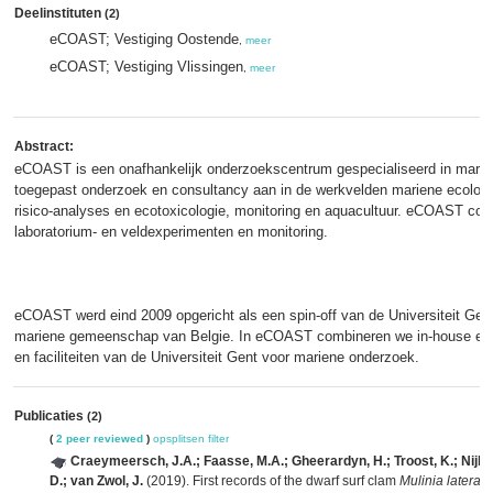
Deelinstituten
(2)
eCOAST; Vestiging Oostende
,
meer
eCOAST; Vestiging Vlissingen
,
meer
Abstract:
eCOAST is een onafhankelijk onderzoekscentrum gespecialiseerd in marien
toegepast onderzoek en consultancy aan in de werkvelden mariene ecologi
risico-analyses en ecotoxicologie, monitoring en aquacultuur. eCOAST co
laboratorium- en veldexperimenten en monitoring.
eCOAST werd eind 2009 opgericht als een spin-off van de Universiteit Gent
mariene gemeenschap van Belgie. In eCOAST combineren we in-house expe
en faciliteiten van de Universiteit Gent voor mariene onderzoek.
Publicaties
(2)
(
2 peer reviewed
)
opsplitsen
filter
Craeymeersch, J.A.; Faasse, M.A.; Gheerardyn, H.; Troost, K.; Nijlan
D.; van Zwol, J.
(2019). First records of the dwarf surf clam
Mulinia laterali