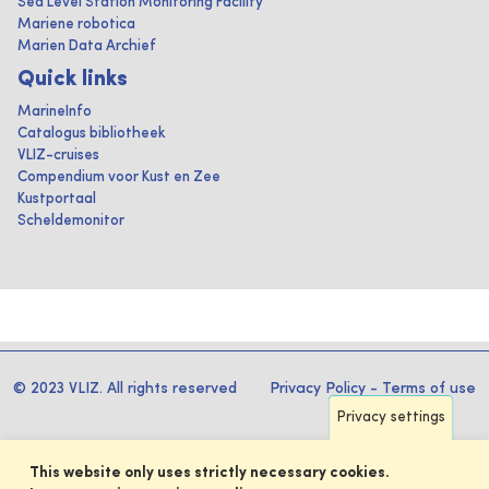
Sea Level Station Monitoring Facility
Mariene robotica
Marien Data Archief
Quick links
MarineInfo
Catalogus bibliotheek
VLIZ-cruises
Compendium voor Kust en Zee
Kustportaal
Scheldemonitor
© 2023 VLIZ. All rights reserved
Privacy Policy
-
Terms of use
Privacy settings
This website only uses strictly necessary cookies.