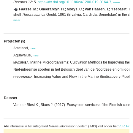
Records 12
: 5.
https://dx.doi.org/10.1186/s41200-019-0164-7
,
meer
Faasse, M.; Gheerardyn, H.; Morys, C.; van Haaren, T.; Ysebaert, T.; 
shell
Theora lubrica
Gould, 1861 (Bivalvia: Cardiida: Semelidae) in the del
meer
Projecten
(5)
Ameland,
meer
Aquavalue,
meer
: Marine Microorganisms: Cultivation Methods for Improving their
MACUMBA
Niet-inheemse soorten in het Belgisch deel van de Noordzee en omliggen
: Increasing Value and Flow in the Marine Biodiscovery Pipeli
PHARMASEA
Dataset
Van der Biest K., Staes J. (2017). Ecosystem services of the Flemish coas
Alle informatie in het
Integrated Marine Information System
(IMIS) valt onder het
VLIZ Priv