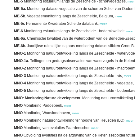
ME-5
Monitoring estuarium langs de Zeeschelde - schorvegetaties,
meer
ME-5a.
Monitoring dataset vegetatie van de schorren Schor van Ouden D
ME-5b.
Vegetatiemonitoring langs de Zeeschelde, Belgium,
meer
ME-5c
Permanente Kwadraten Schelde databank,
meer
ME-6
Monitoring estuarium langs de Zeeschelde - bodemkwaliteit,
meer
ME-6a.
Chemische kwaliteit van de waterbodem van de Beneden-Zeeschel
ME-6b.
Jaarlijkse ruimtelijke najaars monitoring dataset slikken Groot Bui
MNO-1
Monitoring natuurontwikkeling langs de Zeeschelde - watervogels
MNO-1a.
Tellingen en gedragsobservaties van watervogels in de Ketenis
MNO-2
Monitoring natuurontwikkeling langs de Zeeschelde - macrobenth
MNO-3
Monitoring natuurontwikkeling langs de Zeeschelde - vis,
meer
MNO-4
Monitoring natuurontwikkeling langs de Zeeschelde - vegetatie,
me
MNO-5
Monitoring natuurontwikkeling langs de Zeeschelde - bodemkwalit
MNO: Monitoring Nature development.
Monitoring natuurontwikkeling la
MNO
Monitoring Paddebeek,
meer
MNO
Monitoring Waaslandhaven,
meer
MNO
Monitoring natuurontwikkeling ter hoogte van Heusden (LO),
meer
MNO
Monitoring van evoluties Paardenschor,
meer
MNO
Opvolging evoluties na de afgraving van de Ketenissepolder tot slik