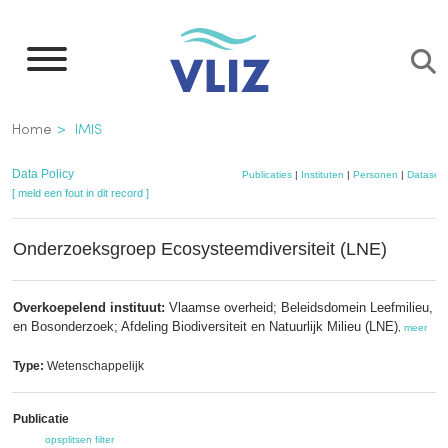
Overslaan
en
naar
de
Kruimelpad
Home
IMIS
inhoud
gaan
Data Policy
Publicaties
|
Instituten
|
Personen
|
Datasets
[ meld een fout in dit record ]
Onderzoeksgroep Ecosysteemdiversiteit (LNE)
Overkoepelend instituut:
Vlaamse overheid; Beleidsdomein Leefmilieu, Nat
en Bosonderzoek; Afdeling Biodiversiteit en Natuurlijk Milieu (LNE)
,
meer
Type:
Wetenschappelijk
Publicatie
opsplitsen
filter