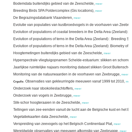
Bodemdata buitendijks gebied van de Zeeschelde,
meer
Breeding Birds SPA Poldercomplex (Gis locations),
meer
De Begrazingsdatabank Vlaanderen,
meer
Evolutie van populaties van kustbroedvogels in de voorhaven van Zeebru
Evolution of populations of coastal breeders in the Delta Area (Zeeland): 
Evolution of populations of terns in the Delta Area (Zeeland) : Breeding S
Evolution of populations of terns in the Delta Area (Zeeland): Biometry of c
Hoogtemetingen buitendijks gebied van de Zeeschelde,
meer
Hyperspectrale vliegtuigopnamen Schelde-estuarium: slikken en schorren
Jaarlijkse ruimtelijke najaars monitoring dataset slikken Groot Buitenschoo
Monitoring van de natuurwaarden in de voorhaven van Zeebrugge,
meer
Observaties van gekleurringde meeuwen vanaf 1999 tot 2010,
Crgulls
:
mee
Onderzoek naar stookolieslachtoffers,
meer
Onderzoek van vogels in Zeebrugge,
meer
Slik-schor hoogteraaien in de Zeeschelde,
meer
Tellingen van zee-eenden vanuit de lucht aan de Belgische kust en het B
Vegetatiekaarten data Zeeschelde,
meer
Verspreiding van zeevogels op het Belgisch Continentaal Plat,
meer
Wereldwijde observaties van meeuwen afkomstig van Zeebrugge,
meer