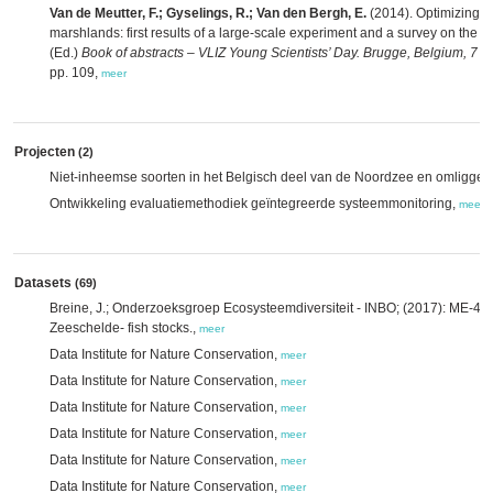
Van de Meutter, F.; Gyselings, R.; Van den Bergh, E.
(2014). Optimizing th
marshlands: first results of a large-scale experiment and a survey on the 
(Ed.)
Book of abstracts – VLIZ Young Scientists’ Day. Brugge, Belgium, 7 M
pp. 109,
meer
Projecten
(2)
Niet-inheemse soorten in het Belgisch deel van de Noordzee en omliggen
Ontwikkeling evaluatiemethodiek geïntegreerde systeemmonitoring,
meer
Datasets
(69)
Breine, J.; Onderzoeksgroep Ecosysteemdiversiteit - INBO; (2017): ME-4 M
Zeeschelde- fish stocks.,
meer
Data Institute for Nature Conservation,
meer
Data Institute for Nature Conservation,
meer
Data Institute for Nature Conservation,
meer
Data Institute for Nature Conservation,
meer
Data Institute for Nature Conservation,
meer
Data Institute for Nature Conservation,
meer