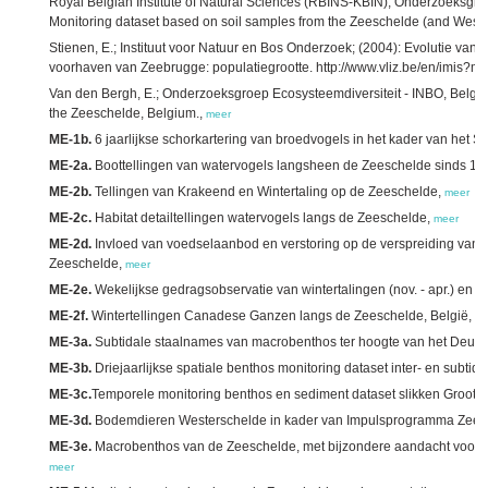
Royal Belgian Institute of Natural Sciences (RBINS-KBIN); Onderzoeksgroe
Monitoring dataset based on soil samples from the Zeeschelde (and West
Stienen, E.; Instituut voor Natuur en Bos Onderzoek; (2004): Evolutie van 
voorhaven van Zeebrugge: populatiegrootte. http://www.vliz.be/en/imis?
Van den Bergh, E.; Onderzoeksgroep Ecosysteemdiversiteit - INBO, Belgiu
the Zeeschelde, Belgium.,
meer
ME-1b.
6 jaarlijkse schorkartering van broedvogels in het kader van het 
ME-2a.
Boottellingen van watervogels langsheen de Zeeschelde sinds 19
ME-2b.
Tellingen van Krakeend en Wintertaling op de Zeeschelde,
meer
ME-2c.
Habitat detailtellingen watervogels langs de Zeeschelde,
meer
ME-2d.
Invloed van voedselaanbod en verstoring op de verspreiding van
Zeeschelde,
meer
ME-2e.
Wekelijkse gedragsobservatie van wintertalingen (nov. - apr.) en
ME-2f.
Wintertellingen Canadese Ganzen langs de Zeeschelde, België,
me
ME-3a.
Subtidale staalnames van macrobenthos ter hoogte van het Deur
ME-3b.
Driejaarlijkse spatiale benthos monitoring dataset inter- en subti
ME-3c.
Temporele monitoring benthos en sediment dataset slikken Groot 
ME-3d.
Bodemdieren Westerschelde in kader van Impulsprogramma Zee
ME-3e.
Macrobenthos van de Zeeschelde, met bijzondere aandacht voor h
meer