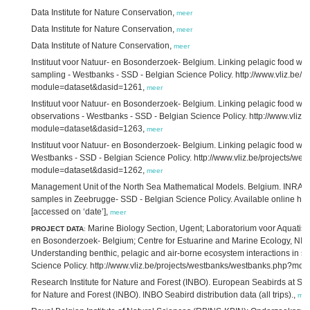
Data Institute for Nature Conservation,
meer
Data Institute for Nature Conservation,
meer
Data Institute of Nature Conservation,
meer
Instituut voor Natuur- en Bosonderzoek- Belgium. Linking pelagic food web 
sampling - Westbanks - SSD - Belgian Science Policy. http://www.vliz.be/
module=dataset&dasid=1261,
meer
Instituut voor Natuur- en Bosonderzoek- Belgium. Linking pelagic food web 
observations - Westbanks - SSD - Belgian Science Policy. http://www.vliz
module=dataset&dasid=1263,
meer
Instituut voor Natuur- en Bosonderzoek- Belgium. Linking pelagic food web 
Westbanks - SSD - Belgian Science Policy. http://www.vliz.be/projects/w
module=dataset&dasid=1262,
meer
Management Unit of the North Sea Mathematical Models. Belgium. INRAM. P
samples in Zeebrugge- SSD - Belgian Science Policy. Available online http
[accessed on ‘date’],
meer
Marine Biology Section, Ugent; Laboratorium voor Aquatisch
PROJECT DATA
:
en Bosonderzoek- Belgium; Centre for Estuarine and Marine Ecology, NI
Understanding benthic, pelagic and air-borne ecosystem interactions in sh
Science Policy. http://www.vliz.be/projects/westbanks/westbanks.php?m
Research Institute for Nature and Forest (INBO). European Seabirds at Sea 
for Nature and Forest (INBO). INBO Seabird distribution data (all trips).,
mee