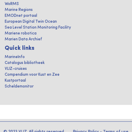
WoRMS
Marine Regions
EMODnet portaal
European Digital Twin Ocean
Sea Level Station Monitoring Facility
Mariene robotica
Marien Data Archief
Quick links
MarineInfo
Catalogus bibliotheek
VLIZ-cruises
Compendium voor Kust en Zee
Kustportaal
Scheldemonitor
© 2023 VLIZ. All rights reserved
Privacy Policy
-
Terms of use