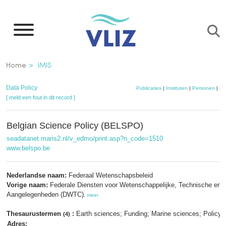
Overslaan
en
naar
de
Kruimelpad
Home
IMIS
inhoud
gaan
Data Policy
Publicaties
|
Instituten
|
Personen
|
Da
[ meld een fout in dit record ]
Belgian Science Policy (BELSPO)
seadatanet.maris2.nl/v_edmo/print.asp?n_code=1510
www.belspo.be
Nederlandse naam:
Federaal Wetenschapsbeleid
Vorige naam:
Federale Diensten voor Wetenschappelijke, Technische en C
Aangelegenheden (DWTC)
,
meer
Thesaurustermen
:
Earth sciences; Funding; Marine sciences; Policy 
(4)
Adres: