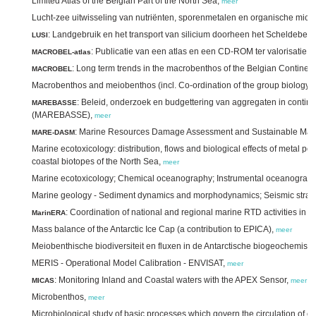
Limited Atlas of the Belgian Part of the North Sea,
meer
Lucht-zee uitwisseling van nutriënten, sporenmetalen en organische micr
: Landgebruik en het transport van silicium doorheen het Scheldebek
LUSI
: Publicatie van een atlas en een CD-ROM ter valorisatie
MACROBEL-atlas
: Long term trends in the macrobenthos of the Belgian Continent
MACROBEL
Macrobenthos and meiobenthos (incl. Co-ordination of the group biology)
: Beleid, onderzoek en budgettering van aggregaten in continen
MAREBASSE
(MAREBASSE),
meer
: Marine Resources Damage Assessment and Sustainable Man
MARE-DASM
Marine ecotoxicology: distribution, flows and biological effects of metal pol
coastal biotopes of the North Sea,
meer
Marine ecotoxicology; Chemical oceanography; Instrumental oceanograp
Marine geology - Sediment dynamics and morphodynamics; Seismic stratig
: Coordination of national and regional marine RTD activities in 
MarinERA
Mass balance of the Antarctic Ice Cap (a contribution to EPICA),
meer
Meiobenthische biodiversiteit en fluxen in de Antarctische biogeochemis
MERIS - Operational Model Calibration - ENVISAT,
meer
: Monitoring Inland and Coastal waters with the APEX Sensor,
MICAS
meer
Microbenthos,
meer
Microbiological study of basic processes which govern the circulation of o