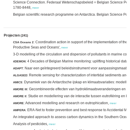
Science Connection. Federaal Wetenschapsbeleid = Belgian Science Policy
1780-8448,
meer
Belgian scientific research programme on Antarctica. Belgian Science Polic
Projecten
(241)
: Coordination action in support of the implementation of the 
CSA Oceans 2
Productive Seas and Oceans',
meer
3-D modelling of the circulation and dispersion of pollutants in marine coa
: 4 Decades of Belgian Marine monitoring: uplifting historical data 
4DEMON
: Naar een geïntegreerd beleidsinstrument voor aanpassingsmaatre
ADAPT
: Remote sensing for characterization of intertidal sediments an
ALGASED
: Dynamiek van de Antarctische ijskap en klimaatsvariaties: modelle
AMICS
: Gecombineerde effecten van hydroklimaatsveranderingen en men
AMORE III
: Studie en modellering van de interactie tussen eutrofiëring en 
AMORE II
: Advanced modelling and research on eutrophication,
AMORE
meer
: ERA-Net to foster prevention and best response to Accidental Mar
AMPERA
An integrated approach to assess carbon dynamics in the Southern Ocea
Analysis of pesticides,
meer