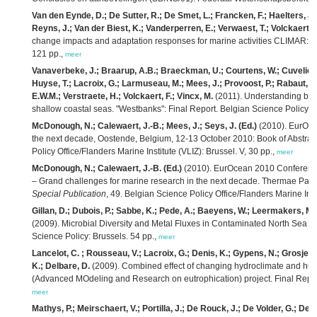
Van den Eynde, D.; De Sutter, R.; De Smet, L.; Francken, F.; Haelters, J.; M
Reyns, J.; Van der Biest, K.; Vanderperren, E.; Verwaest, T.; Volckaert, 
change impacts and adaptation responses for marine activities CLIMAR: fina
121 pp.,
meer
Vanaverbeke, J.; Braarup, A.B.; Braeckman, U.; Courtens, W.; Cuveliers,
Huyse, T.; Lacroix, G.; Larmuseau, M.; Mees, J.; Provoost, P.; Rabaut, M.
E.W.M.; Verstraete, H.; Volckaert, F.; Vincx, M.
(2011). Understanding bent
shallow coastal seas. "Westbanks": Final Report. Belgian Science Policy Of
McDonough, N.; Calewaert, J.-B.; Mees, J.; Seys, J. (Ed.)
(2010). EurOCE
the next decade, Oostende, Belgium, 12-13 October 2010: Book of Abstrac
Policy Office/Flanders Marine Institute (VLIZ): Brussel. V, 30 pp.,
meer
McDonough, N.; Calewaert, J.-B. (Ed.)
(2010). EurOcean 2010 Conferenc
– Grand challenges for marine research in the next decade. Thermae Pal
Special Publication
, 49. Belgian Science Policy Office/Flanders Marine Inst
Gillan, D.; Dubois, P.; Sabbe, K.; Pede, A.; Baeyens, W.; Leermakers, M.; G
(2009). Microbial Diversity and Metal Fluxes in Contaminated North Sea 
Science Policy: Brussels. 54 pp.,
meer
Lancelot, C. ; Rousseau, V.; Lacroix, G.; Denis, K.; Gypens, N.; Grosjean
K.; Delbare, D.
(2009). Combined effect of changing hydroclimate and hum
(Advanced MOdeling and Research on eutrophication) project. Final Report
meer
Mathys, P.; Meirschaert, V.; Portilla, J.; De Rouck, J.; De Volder, G.; Dewi