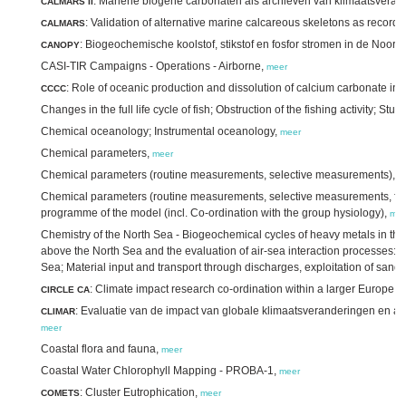
: Mariene biogene carbonaten als archieven van klimaatsverande
CALMARS II
: Validation of alternative marine calcareous skeletons as record
CALMARS
: Biogeochemische koolstof, stikstof en fosfor stromen in de Noo
CANOPY
CASI-TIR Campaigns - Operations - Airborne,
meer
: Role of oceanic production and dissolution of calcium carbonate in
CCCC
Changes in the full life cycle of fish; Obstruction of the fishing activity; S
Chemical oceanology; Instrumental oceanology,
meer
Chemical parameters,
meer
Chemical parameters (routine measurements, selective measurements),
m
Chemical parameters (routine measurements, selective measurements, foo
programme of the model (incl. Co-ordination with the group hysiology),
mee
Chemistry of the North Sea - Biogeochemical cycles of heavy metals in th
above the North Sea and the evaluation of air-sea interaction processes: Ma
Sea; Material input and transport through discharges, exploitation of sand
: Climate impact research co-ordination within a larger Europe,
CIRCLE CA
m
: Evaluatie van de impact van globale klimaatsveranderingen en a
CLIMAR
meer
Coastal flora and fauna,
meer
Coastal Water Chlorophyll Mapping - PROBA-1,
meer
: Cluster Eutrophication,
COMETS
meer