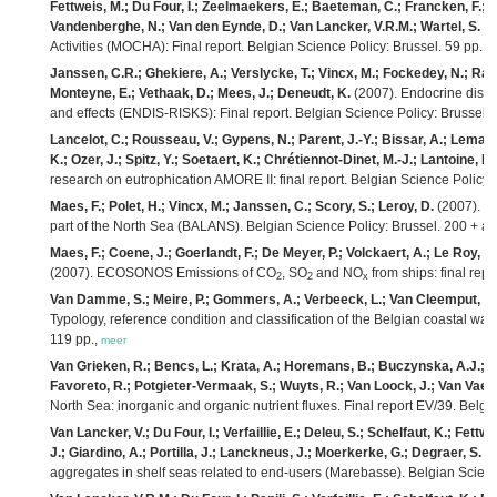
Fettweis, M.; Du Four, I.; Zeelmaekers, E.; Baeteman, C.; Francken, F.; H
Vandenberghe, N.; Van den Eynde, D.; Van Lancker, V.R.M.; Wartel, S.
(2
Activities (MOCHA): Final report. Belgian Science Policy: Brussel. 59 pp.,
m
Janssen, C.R.; Ghekiere, A.; Verslycke, T.; Vincx, M.; Fockedey, N.; Rap
Monteyne, E.; Vethaak, D.; Mees, J.; Deneudt, K.
(2007). Endocrine disrup
and effects (ENDIS-RISKS): Final report. Belgian Science Policy: Brussels.
Lancelot, C.; Rousseau, V.; Gypens, N.; Parent, J.-Y.; Bissar, A.; Lemaire
K.; Ozer, J.; Spitz, Y.; Soetaert, K.; Chrétiennot-Dinet, M.-J.; Lantoine, F.
research on eutrophication AMORE II: final report. Belgian Science Policy:
Maes, F.; Polet, H.; Vincx, M.; Janssen, C.; Scory, S.; Leroy, D.
(2007). Ba
part of the North Sea (BALANS). Belgian Science Policy: Brussel. 200 + a
Maes, F.; Coene, J.; Goerlandt, F.; De Meyer, P.; Volckaert, A.; Le Roy, D
(2007). ECOSONOS Emissions of CO
, SO
and NO
from ships: final rep
2
2
x
Van Damme, S.; Meire, P.; Gommers, A.; Verbeeck, L.; Van Cleemput, E.;
Typology, reference condition and classification of the Belgian coastal w
119 pp.,
meer
Van Grieken, R.; Bencs, L.; Krata, A.; Horemans, B.; Buczynska, A.J.; Dir
Favoreto, R.; Potgieter-Vermaak, S.; Wuyts, R.; Van Loock, J.; Van Vaeck
North Sea: inorganic and organic nutrient fluxes. Final report EV/39. Belgi
Van Lancker, V.; Du Four, I.; Verfaillie, E.; Deleu, S.; Schelfaut, K.; Fett
J.; Giardino, A.; Portilla, J.; Lanckneus, J.; Moerkerke, G.; Degraer, S.
(2
aggregates in shelf seas related to end-users (Marebasse). Belgian Scienc