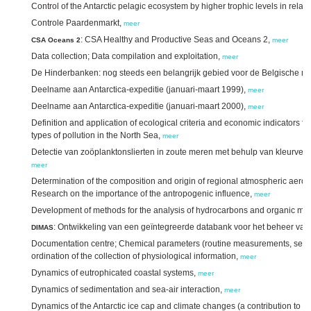
Control of the Antarctic pelagic ecosystem by higher trophic levels in relat
Controle Paardenmarkt,
meer
: CSA Healthy and Productive Seas and Oceans 2,
CSA Oceans 2
meer
Data collection; Data compilation and exploitation,
meer
De Hinderbanken: nog steeds een belangrijk gebied voor de Belgische mar
Deelname aan Antarctica-expeditie (januari-maart 1999),
meer
Deelname aan Antarctica-expeditie (januari-maart 2000),
meer
Definition and application of ecological criteria and economic indicators fo
types of pollution in the North Sea,
meer
Detectie van zoöplanktonslierten in zoute meren met behulp van kleurver
meer
Determination of the composition and origin of regional atmospheric aeroso
Research on the importance of the antropogenic influence,
meer
Development of methods for the analysis of hydrocarbons and organic micr
: Ontwikkeling van een geïntegreerde databank voor het beheer van
DIMAS
Documentation centre; Chemical parameters (routine measurements, selec
ordination of the collection of physiological information,
meer
Dynamics of eutrophicated coastal systems,
meer
Dynamics of sedimentation and sea-air interaction,
meer
Dynamics of the Antarctic ice cap and climate changes (a contribution to 