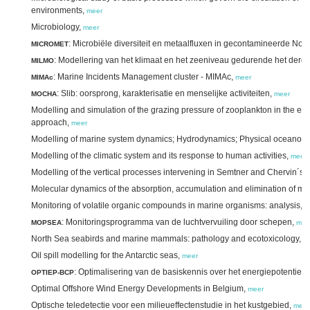
environments,
meer
Microbiology,
meer
: Microbiële diversiteit en metaalfluxen in gecontamineerde N
MICROMET
: Modellering van het klimaat en het zeeniveau gedurende het der
MILMO
: Marine Incidents Management cluster - MIMAc,
MIMAc
meer
: Slib: oorsprong, karakterisatie en menselijke activiteiten,
MOCHA
meer
Modelling and simulation of the grazing pressure of zooplankton in the eco
approach,
meer
Modelling of marine system dynamics; Hydrodynamics; Physical oceanogr
Modelling of the climatic system and its response to human activities,
meer
Modelling of the vertical processes intervening in Semtner and Chervin´s 
Molecular dynamics of the absorption, accumulation and elimination of me
Monitoring of volatile organic compounds in marine organisms: analysis, qu
: Monitoringsprogramma van de luchtvervuiling door schepen,
MOPSEA
mee
North Sea seabirds and marine mammals: pathology and ecotoxicology,
m
Oil spill modelling for the Antarctic seas,
meer
: Optimalisering van de basiskennis over het energiepotentieel 
OPTIEP-BCP
Optimal Offshore Wind Energy Developments in Belgium,
meer
Optische teledetectie voor een milieueffectenstudie in het kustgebied,
meer