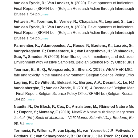
Van den Eynde, D.; Van Lancker, V.
(2020). Developments of Indicators to
Final Report. (BRAIN-be - (Belgian Research Action through Interdisciplina
Brussels. 54 pp.,
meer
Fettweis, M.; Toorman, E.; Verney, R.; Chapalain, M.; Legrand, S.; Lurton
Van den Eynde, D.; Van Lancker, V.
(2020). Developments of indicators to
Final Report. (BRAIN-be - (Belgian Research Action through Interdisciplina
Brussels. 54 pp.,
meer
Parmentier, K.; Adamopoulou, A.; Roose, P.; Baetens, K.; Lacroix, G.; M
Vanryckeghem, F.; Demeestere, K.; Van Langenhove, H.; Vanhaecke, L.; 
Gao, Y.; Smedes, F.
(2020). New Strategies for monitoring and risk asses
Environment with Passive Samplers. Belgian Science Policy Office: Brusse
Toorman, E.; Bi, Q.; Wongsoredo, S.; Shen, X.
(2019). WEATHER-MIC. How 
fate and toxicity in the marine environment. Belgian Science Policy Office: 
Lagring, R.; De Witte, B.; Bekaert, K.; Borges, A.V.; Desmit, X.; Le, H.M.
Vandenberghe, T.; Van der Zande, D.
(2018). 4 Decades of Belgian Marine M
- Final Report. Belgian Science Policy Office/BRAIN-be (Belgian Research A
104 pp.,
meer
Naudts, N.; De Block, P.; Cox, D.; Arnalsteen, M.; Rbins-od Nature Mso
L.; Dupont, Y.; Monteny, F.
(2018). NewRV: A new multidisciplinary researc
J.
et al.
(Ed.)
Book of abstracts – VLIZ Marine Scientist Day. Bredene, Belg
pp. 61,
meer
Termonia, P.; Willems, P.; van Lipzig, N.; van Ypersele, J.P.; Fettweis, X.;
Pottiaux, E.; Van Schaeybroeck, B.; De Cruz, L.; De Troch, R.; Giot, O.;