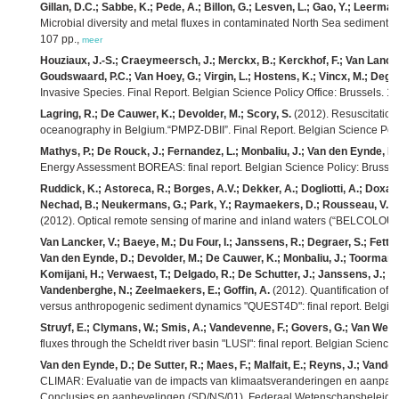
Gillan, D.C.; Sabbe, K.; Pede, A.; Billon, G.; Lesven, L.; Gao, Y.; Leerm
Microbial diversity and metal fluxes in contaminated North Sea sediments
107 pp.,
meer
Houziaux, J.-S.; Craeymeersch, J.; Merckx, B.; Kerckhof, F.; Van Lancker
Goudswaard, P.C.; Van Hoey, G.; Virgin, L.; Hostens, K.; Vincx, M.; Degra
Invasive Species. Final Report. Belgian Science Policy Office: Brussels. 1
Lagring, R.; De Cauwer, K.; Devolder, M.; Scory, S.
(2012). Resuscitation 
oceanography in Belgium.“PMPZ-DBII”. Final Report. Belgian Science Polic
Mathys, P.; De Rouck, J.; Fernandez, L.; Monbaliu, J.; Van den Eynde, D.
Energy Assessment BOREAS: final report. Belgian Science Policy: Brussel
Ruddick, K.; Astoreca, R.; Borges, A.V.; Dekker, A.; Dogliotti, A.; Doxara
Nechad, B.; Neukermans, G.; Park, Y.; Raymaekers, D.; Rousseau, V.; Sch
(2012). Optical remote sensing of marine and inland waters (“BELCOLOUR-
Van Lancker, V.; Baeye, M.; Du Four, I.; Janssens, R.; Degraer, S.; Fettwe
Van den Eynde, D.; Devolder, M.; De Cauwer, K.; Monbaliu, J.; Toorman, E.;
Komijani, H.; Verwaest, T.; Delgado, R.; De Schutter, J.; Janssens, J.; Le
Vandenberghe, N.; Zeelmaekers, E.; Goffin, A.
(2012). Quantification of e
versus anthropogenic sediment dynamics "QUEST4D": final report. Belgian 
Struyf, E.; Clymans, W.; Smis, A.; Vandevenne, F.; Govers, G.; Van Wese
fluxes through the Scheldt river basin "LUSI": final report. Belgian Science 
Van den Eynde, D.; De Sutter, R.; Maes, F.; Malfait, E.; Reyns, J.; Vander
CLIMAR: Evaluatie van de impacts van klimaatsveranderingen en aanpassi
Conclusies en aanbevelingen (SD/NS/01). Federaal Wetenschapsbeleid: [s.