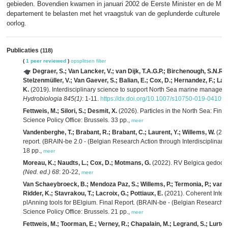
gebieden. Bovendien kwamen in januari 2002 de Eerste Minister en de Mi
departement te belasten met het vraagstuk van de geplunderde culturele 
oorlog.
Publicaties
(118)
(
1 peer reviewed
)
opsplitsen
filter
Degraer, S.; Van Lancker, V.; van Dijk, T.A.G.P.; Birchenough, S.N.R.; D
Stelzenmüller, V.; Van Gaever, S.; Balian, E.; Cox, D.; Hernandez, F.; La
K.
(2019). Interdisciplinary science to support North Sea marine managem
Hydrobiologia 845(1)
: 1-11.
https://dx.doi.org/10.1007/s10750-019-04109-
Fettweis, M.; Silori, S.; Desmit, X.
(2026). Particles in the North Sea: Final
Science Policy Office: Brussels. 33 pp.,
meer
Vandenberghe, T.; Brabant, R.; Brabant, C.; Laurent, Y.; Willems, W.
(202
report. (BRAIN-be 2.0 - (Belgian Research Action through Interdisciplinary 
18 pp.,
meer
Moreau, K.; Naudts, L.; Cox, D.; Motmans, G.
(2022). RV Belgica gedoopt
(Ned. ed.) 68
: 20-22,
meer
Van Schaeybroeck, B.; Mendoza Paz, S.; Willems, P.; Termonia, P.; van Lip
Ridder, K.; Stavrakou, T.; Lacroix, G.; Pottiaux, E.
(2021). Coherent Integr
plAnning tools for BElgium. Final Report. (BRAIN-be - (Belgian Research Ac
Science Policy Office: Brussels. 21 pp.,
meer
Fettweis, M.; Toorman, E.; Verney, R.; Chapalain, M.; Legrand, S.; Lurton