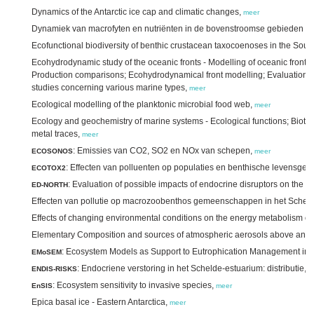
Dynamics of the Antarctic ice cap and climatic changes,
meer
Dynamiek van macrofyten en nutriënten in de bovenstroomse gebieden v
Ecofunctional biodiversity of benthic crustacean taxocoenoses in the Sou
Ecohydrodynamic study of the oceanic fronts - Modelling of oceanic fronts
Production comparisons; Ecohydrodynamical front modelling; Evaluation o
studies concerning various marine types,
meer
Ecological modelling of the planktonic microbial food web,
meer
Ecology and geochemistry of marine systems - Ecological functions; Biotra
metal traces,
meer
: Emissies van CO2, SO2 en NOx van schepen,
ECOSONOS
meer
: Effecten van polluenten op populaties en benthische levens
ECOTOX2
: Evaluation of possible impacts of endocrine disruptors on the
ED-NORTH
Effecten van pollutie op macrozoobenthos gemeenschappen in het Schel
Effects of changing environmental conditions on the energy metabolism of
Elementary Composition and sources of atmospheric aerosols above and 
: Ecosystem Models as Support to Eutrophication Management in t
EMoSEM
: Endocriene verstoring in het Schelde-estuarium: distributie, b
ENDIS-RISKS
: Ecosystem sensitivity to invasive species,
EnSIS
meer
Epica basal ice - Eastern Antarctica,
meer