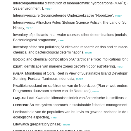
Intercompartmental distribution of monoaromatic hydrocarbons (MAK´s) 
Sea environment. I,
meer
Interuniversitaire Geconcerteerde Onderzoeksactie "Noordzee",
meer
Interuniversity Attraction Poles (Belgian Science Policy): The Land of Su
History,
meer
Inventory of pollutants: sea, water courses, other determinations (metals, pe
Bacteriological programme,
meer
Inventory of the sea pollution; Studies and research on fish and crustacean
chemical and bacteriological determinations,
meer
Isotopic and chemical composition of Antarctic shelf ice: implications for 
: Identificatie van mariene zones getroffen door eutrofiëring,
IZEUT
meer
: Monitoring of Coral Reef in View of Sustainable Island Developm
KABAR
Sensing: Fordata, Tanimbar, Indonesia,
meer
Kwaliteitstoestand en stofstromen van de Noordzee. (Plan vr wet. onderst
Programma duurzaam beheer van de Noordzee),
meer
: Laat-Kwartaire klimaatshistoriek van Antarctische kustmilieus: e
LAQUAN
: An ecosystem approach in sustainable fisheries management t
LECOFISH
Leefbaarheid van de populaties van bruinvis en gewone zeehond in de noo
ecologische aspecten),
meer
LifeWatch (preparatory phase),
meer