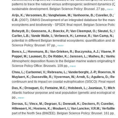
patterns to trace the natural versus anthropogenic sediment dynamics (QUE
sustainable development. Belgian Science Policy: Brussel. 27 pp.,
meer
Arijs, K.; Versonnen, B.; Vangheluwe, M.; Vanhoorne, B.; Cuvelier, D.; 
C.R.
(2007). DIMAS Development of an integrated database for the managem
ecosystems and biodiversity - SPSDII: final report. Belgian Science Policy:
Beheydt, D.; Goossens, A.; Boeckx, P.; Van Cleemput, O.; Sleutel, S.; De
Carlier, L.B.; Vande Walle, I.; Verbeeck, H.; Lemeur, R.; Van Camp, N.; L
potential in different Belgian terrestrial ecosystems: quantification and st
Science Policy: Brussel. 97 pp.,
meer
Bencs, L.; Horemans, B.; Van Grieken, R.; Buczynska, A.J.; Viaene, P.;
Poppel, M.; Lauwaet, D.; De Ridder, K.; Janssen, L.; Maiheu, B.; Vanhulse
Atmospheric deposition fluxes to the Belgian marine waters originating fr
Science Policy Office: Brussels. 109 pp.,
meer
Chou, L.; Carbonnel, V.; Rebreanu, L.; Vanderborght, J.-P.; Roevros, N.; 
Muylaert, K.; Dasseville, R.; Vyverman, W.; Arndt, S.; Aguilera, D.; Regni
continuum and its impact on coastal eutrophication (SISCO): Final report E
Das, K.; Drouguet, O.; Fontaine, M.C.; Holsbeek, L.; Jauniaux, T.; Michaux
Atlantic harbour porpoise and seal population (genetic and ecological study
pp.,
meer
Derous, S.; Vincx, M.; Degraer, S.; Deneudt, K.; Deckers, P.; Cuvelier, D
Hillewaert, H.; Hostens, K.; Moulaert, I.; Van Lancker, V.R.M.; Verfaillie, E
part of the North Sea (BWZEE). Belgian Science Policy: Brussel. 161 pp.,
m