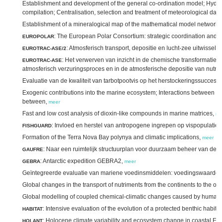
Establishment and development of the general co-ordination model; Hydrod
compilation; Centralisation, selection and treatment of meteorological dat
Establishment of a mineralogical map of the mathematical model network,
: The European Polar Consortium: strategic coordination an
EUROPOLAR
: Atmosferisch transport, depositie en lucht-zee uitwisseli
EUROTRAC-ASE/2
: Het verwerven van inzicht in de chemische transformatiep
EUROTRAC-ASE
atmosferisch verzuringsproces en in de atmosferische depositie van nutri
Evaluatie van de kwaliteit van tarbotpootvis op het herstockeringssucces 
Exogenic contributions into the marine ecosystem; Interactions between th
between,
meer
Fast and low cost analysis of dioxin-like compounds in marine matrices,
me
: Invloed en herstel van antropogene ingrepen op vispopulaties
FISHGUARD
Formation of the Terra Nova Bay polynya and climatic implications,
meer
: Naar een ruimtelijk structuurplan voor duurzaam beheer van de
GAUFRE
: Antarctic expedition GEBRA2,
GEBRA
meer
Geïntegreerde evaluatie van mariene voedinsmiddelen: voedingswaarde, 
Global changes in the transport of nutriments from the continents to the o
Global modelling of coupled chemical-climatic changes caused by human a
: Intensive evaluation of the evolution of a protected benthic habitat
HABITAT
: Holocene climate variability and ecosystem change in coastal Eas
HOLANT