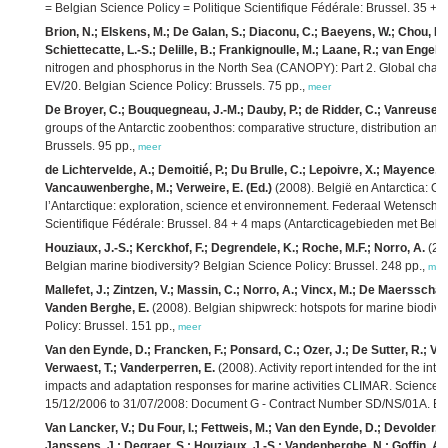
= Belgian Science Policy = Politique Scientifique Fédérale: Brussel. 35 +
Brion, N.; Elskens, M.; De Galan, S.; Diaconu, C.; Baeyens, W.; Chou, L.
Schiettecatte, L.-S.; Delille, B.; Frankignoulle, M.; Laane, R.; van Engelan
nitrogen and phosphorus in the North Sea (CANOPY): Part 2. Global change
EV/20. Belgian Science Policy: Brussels. 75 pp.,
meer
De Broyer, C.; Bouquegneau, J.-M.; Dauby, P.; de Ridder, C.; Vanreusel, 
groups of the Antarctic zoobenthos: comparative structure, distribution an
Brussels. 95 pp.,
meer
de Lichtervelde, A.; Demoitié, P.; Du Brulle, C.; Lepoivre, X.; Mayence, J
Vancauwenberghe, M.; Verweire, E. (Ed.)
(2008). België en Antarctica: O
l’Antarctique: exploration, science et environnement. Federaal Wetenscha
Scientifique Fédérale: Brussel. 84 + 4 maps (Antarcticagebieden met Bel
Houziaux, J.-S.; Kerckhof, F.; Degrendele, K.; Roche, M.F.; Norro, A.
(200
Belgian marine biodiversity? Belgian Science Policy: Brussel. 248 pp.,
mee
Mallefet, J.; Zintzen, V.; Massin, C.; Norro, A.; Vincx, M.; De Maersschalc
Vanden Berghe, E.
(2008). Belgian shipwreck: hotspots for marine biodiv
Policy: Brussel. 151 pp.,
meer
Van den Eynde, D.; Francken, F.; Ponsard, C.; Ozer, J.; De Sutter, R.; Vol
Verwaest, T.; Vanderperren, E.
(2008). Activity report intended for the in
impacts and adaptation responses for marine activities CLIMAR. Science fo
15/12/2006 to 31/07/2008: Document G - Contract Number SD/NS/01A. Belg
Van Lancker, V.; Du Four, I.; Fettweis, M.; Van den Eynde, D.; Devolder, M
Janssens, J.; Degraer, S.; Houziaux, J.-S.; Vandenberghe, N.; Goffin, A.