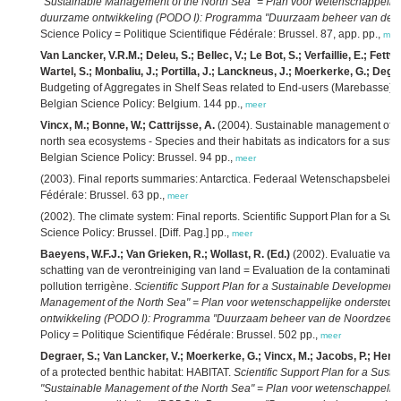
"Sustainable Management of the North Sea" = Plan voor wetenschappelijk
duurzame ontwikkeling (PODO I): Programma "Duurzaam beheer van de 
Science Policy = Politique Scientifique Fédérale: Brussel. 87, app. pp.,
mee
Van Lancker, V.R.M.; Deleu, S.; Bellec, V.; Le Bot, S.; Verfaillie, E.; Fett
Wartel, S.; Monbaliu, J.; Portilla, J.; Lanckneus, J.; Moerkerke, G.; Degra
Budgeting of Aggregates in Shelf Seas related to End-users (Marebasse): S
Belgian Science Policy: Belgium. 144 pp.,
meer
Vincx, M.; Bonne, W.; Cattrijsse, A.
(2004). Sustainable management of the 
north sea ecosystems - Species and their habitats as indicators for a susta
Belgian Science Policy: Brussel. 94 pp.,
meer
(2003). Final reports summaries: Antarctica. Federaal Wetenschapsbeleid =
Fédérale: Brussel. 63 pp.,
meer
(2002). The climate system: Final reports. Scientific Support Plan for a S
Science Policy: Brussel. [Diff. Pag.] pp.,
meer
Baeyens, W.F.J.; Van Grieken, R.; Wollast, R. (Ed.)
(2002). Evaluatie van
schatting van de verontreiniging van land = Evaluation de la contaminatio
pollution terrigène.
Scientific Support Plan for a Sustainable Development
Management of the North Sea" = Plan voor wetenschappelijke ondersteun
ontwikkeling (PODO I): Programma "Duurzaam beheer van de Noordzee"
.
Policy = Politique Scientifique Fédérale: Brussel. 502 pp.,
meer
Degraer, S.; Van Lancker, V.; Moerkerke, G.; Vincx, M.; Jacobs, P.; Henrie
of a protected benthic habitat: HABITAT.
Scientific Support Plan for a Sus
"Sustainable Management of the North Sea" = Plan voor wetenschappelijk