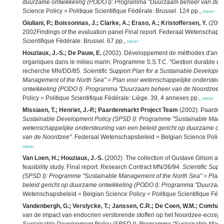
duurzame ontwikkeling (PODO I): Programma "Duurzaam beheer van de 
Science Policy = Politique Scientifique Fédérale: Brussel. 124 pp.,
meer
Giuliani, P.; Boissonnas, J.; Clarke, A.; Eraso, A.; Kristoffersen, Y.
(2002
2002Findings of the evaluation panel Final report. Federaal Wetenschapsb
Scientifique Fédérale: Brussel. 67 pp.,
meer
Houziaux, J.-S.; De Pauw, E.
(2002). Développement de méthodes d'analys
organiques dans le milieu marin: Programme S.S.T.C. "Gestion durable de 
recherche MN/DD/85.
Scientific Support Plan for a Sustainable Developm
Management of the North Sea" = Plan voor wetenschappelijke ondersteun
ontwikkeling (PODO I): Programma "Duurzaam beheer van de Noordzee"
.
Policy = Politique Scientifique Fédérale: Liège. 39, 4 annexes pp.,
meer
Missiaen, T.; Henriet, J.-P.; Paardenmarkt Project Team
(2002). Paardenm
Sustainable Development Policy (SPSD I): Programme "Sustainable Manag
wetenschappelijke ondersteuning van een beleid gericht op duurzame o
van de Noordzee"
. Federaal Wetenschapsbeleid = Belgian Science Policy =
meer
Van Loen, H.; Houziaux, J.-S.
(2002). The collection of Gustave Gilson as 
feasibility study. Final report. Research Contract MN/36/94.
Scientific Supp
(SPSD I): Programme "Sustainable Management of the North Sea" = Plan 
beleid gericht op duurzame ontwikkeling (PODO I): Programma "Duurzaa
Wetenschapsbeleid = Belgian Science Policy = Politique Scientifique Fédé
Vandenbergh, G.; Verslycke, T.; Janssen, C.R.; De Coen, W.M.; Comhaire,
van de impact van endocrien verstorende stoffen op het Noordzee-ecosys