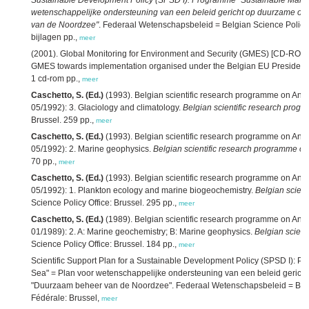
Sustainable Development Policy (SPSD I): Programme "Sustainable Manag
wetenschappelijke ondersteuning van een beleid gericht op duurzame o
van de Noordzee"
. Federaal Wetenschapsbeleid = Belgian Science Policy =
bijlagen pp.,
meer
(2001). Global Monitoring for Environment and Security (GMES) [CD-ROM]:
GMES towards implementation organised under the Belgian EU Presidency
1 cd-rom pp.,
meer
Caschetto, S. (Ed.)
(1993). Belgian scientific research programme on Antarct
05/1992): 3. Glaciology and climatology.
Belgian scientific research prog
Brussel. 259 pp.,
meer
Caschetto, S. (Ed.)
(1993). Belgian scientific research programme on Antarct
05/1992): 2. Marine geophysics.
Belgian scientific research programme on
70 pp.,
meer
Caschetto, S. (Ed.)
(1993). Belgian scientific research programme on Antarct
05/1992): 1. Plankton ecology and marine biogeochemistry.
Belgian scient
Science Policy Office: Brussel. 295 pp.,
meer
Caschetto, S. (Ed.)
(1989). Belgian scientific research programme on Antarct
01/1989): 2. A: Marine geochemistry; B: Marine geophysics.
Belgian scient
Science Policy Office: Brussel. 184 pp.,
meer
Scientific Support Plan for a Sustainable Development Policy (SPSD I): 
Sea" = Plan voor wetenschappelijke ondersteuning van een beleid geric
"Duurzaam beheer van de Noordzee". Federaal Wetenschapsbeleid = Belgia
Fédérale: Brussel,
meer