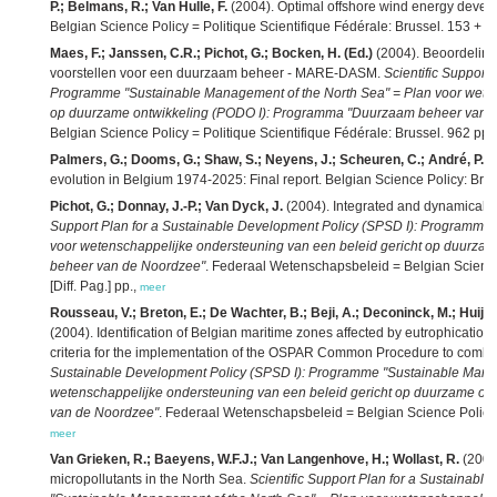
P.; Belmans, R.; Van Hulle, F.
(2004). Optimal offshore wind energy deve
Belgian Science Policy = Politique Scientifique Fédérale: Brussel. 153 + fig
Maes, F.; Janssen, C.R.; Pichot, G.; Bocken, H. (Ed.)
(2004). Beoordeling
voorstellen voor een duurzaam beheer - MARE-DASM.
Scientific Support
Programme "Sustainable Management of the North Sea" = Plan voor weten
op duurzame ontwikkeling (PODO I): Programma "Duurzaam beheer van 
Belgian Science Policy = Politique Scientifique Fédérale: Brussel. 962 pp.
Palmers, G.; Dooms, G.; Shaw, S.; Neyens, J.; Scheuren, C.; André, P.; de
evolution in Belgium 1974-2025: Final report. Belgian Science Policy: Brus
Pichot, G.; Donnay, J.-P.; Van Dyck, J.
(2004). Integrated and dynamical
Support Plan for a Sustainable Development Policy (SPSD I): Programme 
voor wetenschappelijke ondersteuning van een beleid gericht op duurz
beheer van de Noordzee"
. Federaal Wetenschapsbeleid = Belgian Science 
[Diff. Pag.] pp.,
meer
Rousseau, V.; Breton, E.; De Wachter, B.; Beji, A.; Deconinck, M.; Huijgh,
(2004). Identification of Belgian maritime zones affected by eutrophication
criteria for the implementation of the OSPAR Common Procedure to comba
Sustainable Development Policy (SPSD I): Programme "Sustainable Manag
wetenschappelijke ondersteuning van een beleid gericht op duurzame o
van de Noordzee"
. Federaal Wetenschapsbeleid = Belgian Science Policy =
meer
Van Grieken, R.; Baeyens, W.F.J.; Van Langenhove, H.; Wollast, R.
(2004)
micropollutants in the North Sea.
Scientific Support Plan for a Sustainab