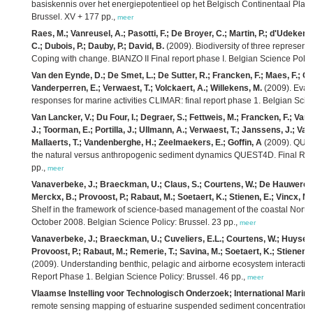
basiskennis over het energiepotentieel op het Belgisch Continentaal Plat
Brussel. XV + 177 pp.,
meer
Raes, M.; Vanreusel, A.; Pasotti, F.; De Broyer, C.; Martin, P.; d'Udekem
C.; Dubois, P.; Dauby, P.; David, B.
(2009). Biodiversity of three represent
Coping with change. BIANZO II Final report phase I. Belgian Science Policy
Van den Eynde, D.; De Smet, L.; De Sutter, R.; Francken, F.; Maes, F.; Ozer
Vanderperren, E.; Verwaest, T.; Volckaert, A.; Willekens, M.
(2009). Eval
responses for marine activities CLIMAR: final report phase 1. Belgian Scie
Van Lancker, V.; Du Four, I.; Degraer, S.; Fettweis, M.; Francken, F.; Van
J.; Toorman, E.; Portilla, J.; Ullmann, A.; Verwaest, T.; Janssens, J.; Van
Mallaerts, T.; Vandenberghe, H.; Zeelmaekers, E.; Goffin, A
(2009). QUant
the natural versus anthropogenic sediment dynamics QUEST4D. Final Repor
pp.,
meer
Vanaverbeke, J.; Braeckman, U.; Claus, S.; Courtens, W.; De Hauwere, N.
Merckx, B.; Provoost, P.; Rabaut, M.; Soetaert, K.; Stienen, E.; Vincx, M.
Shelf in the framework of science-based management of the coastal North
October 2008. Belgian Science Policy: Brussel. 23 pp.,
meer
Vanaverbeke, J.; Braeckman, U.; Cuveliers, E.L.; Courtens, W.; Huyse, T
Provoost, P.; Rabaut, M.; Remerie, T.; Savina, M.; Soetaert, K.; Stienen, 
(2009). Understanding benthic, pelagic and airborne ecosystem interaction
Report Phase 1. Belgian Science Policy: Brussel. 46 pp.,
meer
Vlaamse Instelling voor Technologisch Onderzoek; International Marin
remote sensing mapping of estuarine suspended sediment concentrations