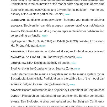
Participation in the calibration of the model parts dealing with above studie
Benthos in marine ecosystems and environmental pollution - Marine ecosys
estuary of the western part of the Scheldt,
meer
: Belgische scheepswrakken: hotspots voor mariene biodiversit
BEWREMABI
: Biodiversiteit van drie groepen representatief voor het Antarct
BIANZO II
: Biodiversiteit van drie groepen representatief voor het Antarctisc
BIANZO
verspreiding en functie,
meer
Bijdrage van SAR (RADARSAT) en AVNIR (ADEOS) beelden tot de studie va
Hai Phong (Vietnam),
meer
: Cooperation and shared strategies for biodiversity researc
BiodivERsA 2
: An ERA-NET in Biodiversity Research,
BiodivERsA
meer
: ERA-Net in biodiversity sciences,
BIODIVERSA
meer
Biodiversity in the Coastal Antartic Sea-Ice Zone,
meer
Biotic elements in the marine ecosystem and in the marine system dynamics 
Bacterioplankton activity; Participation in the calibration of the model part
: Belgian Ocean Energy Assessment,
BOREAS
meer
: Bottom Reflectance and Adjacency Experiment for Belgian coasta
BRADEX
: Research on natural sand transports on the Belgian continental s
BUDGET
: Een Biologische Waarderingskaart voor het Belgisch Continentaal
BWZEE