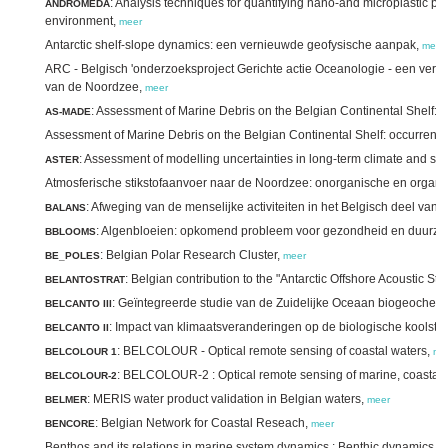
: Analysis techniques for quantifying nano-and microplastic par
ANDROMEDA
environment,
meer
Antarctic shelf-slope dynamics: een vernieuwde geofysische aanpak,
meer
ARC - Belgisch 'onderzoeksproject Gerichte actie Oceanologie - een verder
van de Noordzee,
meer
: Assessment of Marine Debris on the Belgian Continental Shelf: 
AS-MADE
Assessment of Marine Debris on the Belgian Continental Shelf: occurrence
: Assessment of modelling uncertainties in long-term climate and se
ASTER
Atmosferische stikstofaanvoer naar de Noordzee: onorganische en organi
: Afweging van de menselijke activiteiten in het Belgisch deel v
BALANS
: Algenbloeien: opkomend probleem voor gezondheid en duurza
BBLOOMS
: Belgian Polar Research Cluster,
BE_POLES
meer
: Belgian contribution to the "Antarctic Offshore Acoustic Str
BELANTOSTRAT
: Geïntegreerde studie van de Zuidelijke Oceaan biogeochemi
BELCANTO III
: Impact van klimaatsveranderingen op de biologische koolsto
BELCANTO II
: BELCOLOUR - Optical remote sensing of coastal waters,
BELCOLOUR 1
me
: BELCOLOUR-2 : Optical remote sensing of marine, coastal 
BELCOLOUR-2
: MERIS water product validation in Belgian waters,
BELMER
meer
: Belgian Network for Coastal Reseach,
BENCORE
meer
Benthos and its relations in marine system dynamics : Benthic dynamics a