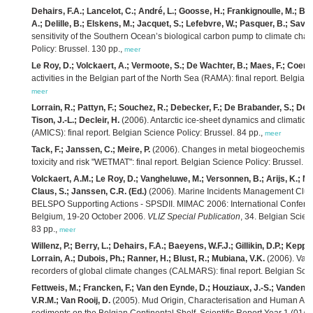
Dehairs, F.A.; Lancelot, C.; André, L.; Goosse, H.; Frankignoulle, M.; Be
A.; Delille, B.; Elskens, M.; Jacquet, S.; Lefebvre, W.; Pasquer, B.; Sav
sensitivity of the Southern Ocean’s biological carbon pump to climate cha
Policy: Brussel. 130 pp.,
meer
Le Roy, D.; Volckaert, A.; Vermoote, S.; De Wachter, B.; Maes, F.; Coene,
activities in the Belgian part of the North Sea (RAMA): final report. Belgia
meer
Lorrain, R.; Pattyn, F.; Souchez, R.; Debecker, F.; De Brabander, S.; D
Tison, J.-L.; Decleir, H.
(2006). Antarctic ice-sheet dynamics and climatic
(AMICS): final report. Belgian Science Policy: Brussel. 84 pp.,
meer
Tack, F.; Janssen, C.; Meire, P.
(2006). Changes in metal biogeochemistry re
toxicity and risk "WETMAT": final report. Belgian Science Policy: Brussel. 8
Volckaert, A.M.; Le Roy, D.; Vangheluwe, M.; Versonnen, B.; Arijs, K.; Ma
Claus, S.; Janssen, C.R. (Ed.)
(2006). Marine Incidents Management Clust
BELSPO Supporting Actions - SPSDII. MIMAC 2006: International Confere
Belgium, 19-20 October 2006.
VLIZ Special Publication
, 34. Belgian Scien
83 pp.,
meer
Willenz, P.; Berry, L.; Dehairs, F.A.; Baeyens, W.F.J.; Gillikin, D.P.; Kepp
Lorrain, A.; Dubois, Ph.; Ranner, H.; Blust, R.; Mubiana, V.K.
(2006). Vali
recorders of global climate changes (CALMARS): final report. Belgian Scie
Fettweis, M.; Francken, F.; Van den Eynde, D.; Houziaux, J.-S.; Vandenbe
V.R.M.; Van Rooij, D.
(2005). Mud Origin, Characterisation and Human Acti