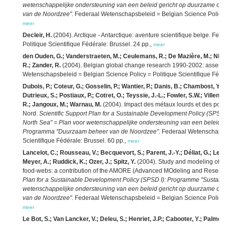
wetenschappelijke ondersteuning van een beleid gericht op duurzame o
van de Noordzee"
. Federaal Wetenschapsbeleid = Belgian Science Policy =
meer
Decleir, H.
(2004). Arctique - Antarctique: aventure scientifique belge. F
Politique Scientifique Fédérale: Brussel. 24 pp.,
meer
den Ouden, G.; Vanderstraeten, M.; Ceulemans, R.; De Mazière, M.; Nijs, I
R.; Zander, R.
(2004). Belgian global change research 1990-2002: assessm
Wetenschapsbeleid = Belgian Science Policy = Politique Scientifique Fédé
Dubois, P.; Coteur, G.; Gosselin, P.; Wantier, P.; Danis, B.; Chambost, Y.; 
Dutrieux, S.; Postiaux, P.; Cotret, O.; Teyssie, J.-L.; Fowler, S.W.; Villen
R.; Jangoux, M.; Warnau, M.
(2004). Impact des métaux lourds et des pol
Nord.
Scientific Support Plan for a Sustainable Development Policy (SPS
North Sea" = Plan voor wetenschappelijke ondersteuning van een beleid 
Programma "Duurzaam beheer van de Noordzee"
. Federaal Wetenschapsb
Scientifique Fédérale: Brussel. 60 pp.,
meer
Lancelot, C.; Rousseau, V.; Becquevort, S.; Parent, J.-Y.; Déliat, G.; Lebl
Meyer, A.; Ruddick, K.; Ozer, J.; Spitz, Y.
(2004). Study and modeling of eu
food-webs: a contribution of the AMORE (Advanced MOdeling and Researc
Plan for a Sustainable Development Policy (SPSD I): Programme "Sustain
wetenschappelijke ondersteuning van een beleid gericht op duurzame o
van de Noordzee"
. Federaal Wetenschapsbeleid = Belgian Science Policy =
meer
Le Bot, S.; Van Lancker, V.; Deleu, S.; Henriet, J.P.; Cabooter, Y.; Palmer