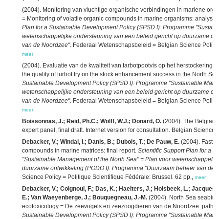
(2004). Monitoring van vluchtige organische verbindingen in mariene org
= Monitoring of volatile organic compounds in marine organisms: analysis, 
Plan for a Sustainable Development Policy (SPSD I): Programme "Sustain
wetenschappelijke ondersteuning van een beleid gericht op duurzame o
van de Noordzee"
. Federaal Wetenschapsbeleid = Belgian Science Policy = 
meer
(2004). Evaluatie van de kwaliteit van tarbotpootvis op het herstockerings
the quality of turbot fry on the stock enhancement success in the North Sea:
Sustainable Development Policy (SPSD I): Programme "Sustainable Manag
wetenschappelijke ondersteuning van een beleid gericht op duurzame o
van de Noordzee"
. Federaal Wetenschapsbeleid = Belgian Science Policy =
meer
Boissonnas, J.; Reid, Ph.C.; Wolff, W.J.; Donard, O.
(2004). The Belgian 
expert panel, final draft. Internet version for consultation. Belgian Science 
Debacker, V.; Windal, I.; Danis, B.; Dubois, T.; De Pauw, E.
(2004). Fast an
compounds in marine matrices: final report.
Scientific Support Plan for a
"Sustainable Management of the North Sea" = Plan voor wetenschappelijk
duurzame ontwikkeling (PODO I): Programma "Duurzaam beheer van de 
Science Policy = Politique Scientifique Fédérale: Brussel. 62 pp.,
meer
Debacker, V.; Coignoul, F.; Das, K.; Haelters, J.; Holsbeek, L.; Jacques, T.
E.; Van Waeyenberge, J.; Bouquegneau, J.-M.
(2004). North Sea seabir
ecotoxicology = De zeevogels en zeezoogdieren van de Noordzee: pathol
Sustainable Development Policy (SPSD I): Programme "Sustainable Manag