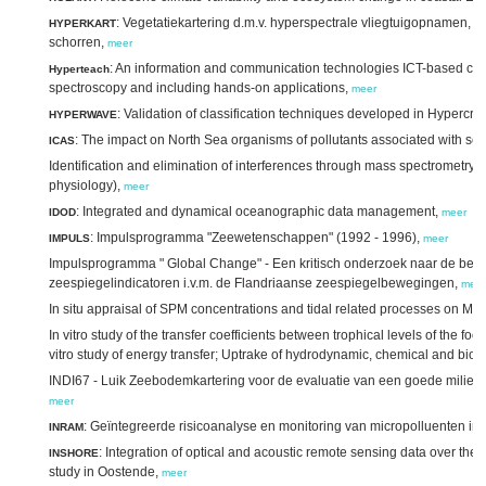
: Vegetatiekartering d.m.v. hyperspectrale vliegtuigopnamen,
HYPERKART
schorren,
meer
: An information and communication technologies ICT-based cou
Hyperteach
spectroscopy and including hands-on applications,
meer
: Validation of classification techniques developed in Hypercru
HYPERWAVE
: The impact on North Sea organisms of pollutants associated with se
ICAS
Identification and elimination of interferences through mass spectrometry (w
physiology),
meer
: Integrated and dynamical oceanographic data management,
IDOD
meer
: Impulsprogramma "Zeewetenschappen" (1992 - 1996),
IMPULS
meer
Impulsprogramma " Global Change" - Een kritisch onderzoek naar de bete
zeespiegelindicatoren i.v.m. de Flandriaanse zeespiegelbewegingen,
meer
In situ appraisal of SPM concentrations and tidal related processes on MB
In vitro study of the transfer coefficients between trophical levels of the food
vitro study of energy transfer; Uptrake of hydrodynamic, chemical and biol
INDI67 - Luik Zeebodemkartering voor de evaluatie van een goede milieut
meer
: Geïntegreerde risicoanalyse en monitoring van micropolluenten in
INRAM
: Integration of optical and acoustic remote sensing data over t
INSHORE
study in Oostende,
meer