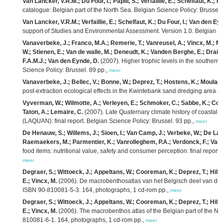
Van Lancker, V.R.M.; Du Four, I.; Papili, S.; Verfaillie, E.; Schelfaut, K.; 
catalogue: Belgian part of the North Sea. Belgian Science Policy: Brussel.
Van Lancker, V.R.M.; Verfaillie, E.; Schelfaut, K.; Du Four, I.; Van den Ey
support of Studies and Environmental Assessment. Version 1.0. Belgian Sci
Vanaverbeke, J.; Franco, M.A.; Remerie, T.; Vanreusel, A.; Vincx, M.; Mo
W.; Stienen, E.; Van de walle, M.; Deneudt, K.; Vanden Berghe, E.; Drais
F.A.M.J.; Van den Eynde, D.
(2007). Higher trophic levels in the southern
Science Policy: Brussel. 89 pp.,
meer
Vanaverbeke, J.; Bellec, V.; Bonne, W.; Deprez, T.; Hostens, K.; Moulaert,
post-extraction ecological effects in the Kwintebank sand dredging area (
Vyverman, W.; Wilmotte, A.; Verleyen, E.; Schmoker, C.; Sabbe, K.; Cousin
Taton, A.; Lemaire, C.
(2007). Late Quaternary climate history of coastal A
(LAQUAN): final report. Belgian Science Policy: Brussel. 93 pp.,
meer
De Henauw, S.; Willems, J.; Sioen, I.; Van Camp, J.; Verbeke, W.; De Lan
Raemaekers, M.; Parmentier, K.; Vanrolleghem, P.A.; Verdonck, F.; Van 
food items: nutritional value, safety and consumer perception: final report
meer
Degraer, S.; Wittoeck, J.; Appeltans, W.; Cooreman, K.; Deprez, T.; Hill
E.; Vincx, M.
(2006). De macrobenthosatlas van het Belgisch deel van de
ISBN 90-810081-5-3. 164, photographs, 1 cd-rom pp.,
meer
Degraer, S.; Wittoeck, J.; Appeltans, W.; Cooreman, K.; Deprez, T.; Hill
E.; Vincx, M.
(2006). The macrobenthos atlas of the Belgian part of the Nor
810081-6-1. 164, photographs, 1 cd-rom pp.,
meer