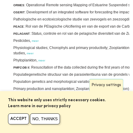
: Operational Remote sensing Mapping of Estuarine Suspended se
ORMES
: Development of an integrated software for forecasting the impacts o
OSERIT
Pathologische en ecotoxicologische studie van zeevogels en zeezoogdi
: Rol van de PElagische cAlcifiering en van de export van de Carbo
PEACE
: Status, controle en rol van de pelagische diversiteit van de Zu
PELAGANT
Pesticides,
meer
Physiological studies; Chorophyls and primary productivity; Zooplankton a
studies,
meer
Phytoplankton,
meer
: Resuscitation of the data collected during the first years of 
PMPZ-DB II
Populatiegenetische structuur van de parasietenfauna van de grondels van
Population genetics and morphological variation of Littorinidae,
meer
Privacy settings
Primary production and nanoplankton; Zooplankton (incl. Co-ordination); 
Productie, transport en bestemming van organisch materiaal en geassoc
This website only uses strictly necessary cookies.
Projekt Zee,
meer
Learn more in our privacy policy
: Kwantificeren van erosie/sedimentatiepatronen om de natuurlij
Quest4D
sedimentdynamiek te onderscheiden,
meer
NO, THANKS
ACCEPT
Radarbeelden voor kartering en monitoring van wetlandecosystemen in h
: Risico analyse van mariene activiteiten in het Belgisch deel van d
RAMA