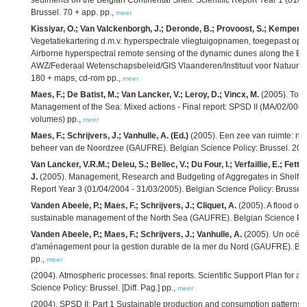
sediments on the Belgian Continental Shelf. Scientific Report Year 1 (01/
Brussel. 70 + app. pp.,
meer
Kissiyar, O.; Van Valckenborgh, J.; Deronde, B.; Provoost, S.; Kempenee
Vegetatiekartering d.m.v. hyperspectrale vliegtuigopnamen, toegepast op
Airborne hyperspectral remote sensing of the dynamic dunes along the B
AWZ/Federaal Wetenschapsbeleid/GIS Vlaanderen/Instituut voor Natuurbeho
180 + maps, cd-rom pp.,
meer
Maes, F.; De Batist, M.; Van Lancker, V.; Leroy, D.; Vincx, M.
(2005). Towa
Management of the Sea: Mixed actions - Final report: SPSD II (MA/02/006). 
volumes) pp.,
meer
Maes, F.; Schrijvers, J.; Vanhulle, A. (Ed.)
(2005). Een zee van ruimte: naa
beheer van de Noordzee (GAUFRE). Belgian Science Policy: Brussel. 204
Van Lancker, V.R.M.; Deleu, S.; Bellec, V.; Du Four, I.; Verfaillie, E.; Fet
J.
(2005). Management, Research and Budgeting of Aggregates in Shelf Sea
Report Year 3 (01/04/2004 - 31/03/2005). Belgian Science Policy: Brussel.
Vanden Abeele, P.; Maes, F.; Schrijvers, J.; Cliquet, A.
(2005). A flood of 
sustainable management of the North Sea (GAUFRE). Belgian Science Poli
Vanden Abeele, P.; Maes, F.; Schrijvers, J.; Vanhulle, A.
(2005). Un océan 
d'aménagement pour la gestion durable de la mer du Nord (GAUFRE). Belg
pp.,
meer
(2004). Atmospheric processes: final reports. Scientific Support Plan for 
Science Policy: Brussel. [Diff. Pag.] pp.,
meer
(2004). SPSD II: Part 1 Sustainable production and consumption patterns. 