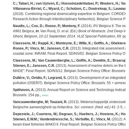
C.; Tabari, H.; van Uytven, E.; Hosseinzadehtalaei, P.; Wouters, H.; Van
Villanueva-Birriel, C.; Wyard, C.; Scholzen, C.; Doutreloup, S.; Lauwaet,
(2018). Combining regional downscaling expertise in Belgium: CORDEX an
Research Action through Interdisciplinary Networks)). Belgian Science Poli
Naudts, L.; Cox, D.; Roose, P.; Monteny, F.
(2014).
RV Belgica
II: The new
A962
Belgica
,
in
: Van Rooij, D.
et al.
(Ed.)
Book of Abstracts. 2nd Deep-Wat
Ghent, Belgium, 10-12 September 2014. VLIZ Special Publication,
69: pp.
Claessens, M.; Rappé, K.; Monteyne, E.; Wille, K.; Goffin, A.; Ghekiere,
Roose, P.; Vincx, M.; Janssen, C.R.
(2013). Integrated risk assessment and
coastal zone: INRAM: Final Report. SD/NS/02. Belgian Science Policy Offic
Claessens, M.; Van Cauwenberghe, L.; Goffin, A.; Dewitte, E.; Braarup C
Stienen, E.; Janssen, C.R.
(2013). Assessment of marine debris on the Bel
MADE": Final Report. SD/NS/12. Belgian Science Policy Office: Brussels. 7
Dulière, V.; Ovidio, F.; Legrand, S.
(2013). Development of an integrated sof
pollution (OSERIT). Belgian Science Policy Office: Brussels. 55 + annexes
Spithoven, A.
(2013). Annual Report on Science and Technology Indicators 
Brussels. 154 pp.,
meer
Vancauwenberghe, M; Touzani, R.
(2013). Wetenschappelijk onderzoek, 
Belgische aanwezigheid op Antarctica.
Sci. connect. (Ned. ed.) 41
: 2-5,
me
Depestele, J.; Courtens, W.; Degraer, S.; Haelters, J.; Hostens, K.; Houzi
Stienen, E.W.M.; Vandendriessche, S.; Verfaillie, E.; Vincx, M.
(2012). An 
beam trawl fisheries WAKO II. Final Report. Belgian Science Policy Office: