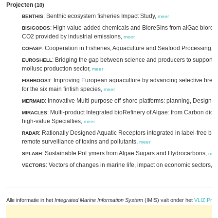
Projecten
(10)
: Benthic ecosystem fisheries Impact Study,
BENTHIS
meer
: High value-added chemicals and BIoreSIns from alGae biorefi
BISIGODOS
CO2 provided by industrial emissions,
meer
: Cooperation in Fisheries, Aquaculture and Seafood Processing,
COFASP
m
: Bridging the gap between science and producers to support 
EUROSHELL
mollusc production sector,
meer
: Improving European aquaculture by advancing selective breedi
FISHBOOST
for the six main finfish species,
meer
: Innovative Multi-purpose off-shore platforms: planning, Design 
MERMAID
: Multi-product Integrated bioRefinery of Algae: from Carbon diox
MIRACLES
high-value Specialties,
meer
: Rationally Designed Aquatic Receptors integrated in label-free bio
RADAR
remote surveillance of toxins and pollutants,
meer
: Sustainable PoLymers from Algae Sugars and Hydrocarbons,
SPLASH
mee
: Vectors of changes in marine life, impact on economic sectors,
VECTORS
m
Alle informatie in het
Integrated Marine Information System
(IMIS) valt onder het
VLIZ Priv