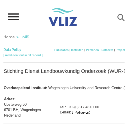
Overslaan
en
naar
de
Kruimelpad
Home
IMIS
inhoud
gaan
Data Policy
Publicaties
|
Instituten
|
Personen
|
Datasets
|
Projecte
[ meld een fout in dit record ]
Stichting Dienst Landbouwkundig Onderzoek (WUR-D
Overkoepelend instituut:
Wageningen University and Research Centre (
Adres:
Costerweg 50
Tel.:
+31-(0)317 48 01 00
6701 BH, Wageningen
E-mail:
Nederland